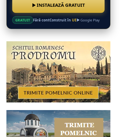
INSTALEAZĂ GRATUIT
Fără cont
Construit în
UE
GRATUIT
Google Play