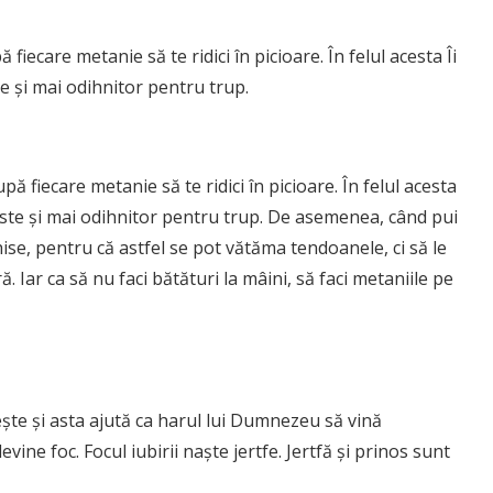
 fiecare metanie să te ridici în picioare. În felul acesta Îi
e și mai odihnitor pentru trup.
upă fiecare metanie să te ridici în picioare. În felul acesta
este și mai odihnitor pentru trup. De asemenea, când pui
ise, pentru că astfel se pot vătăma tendoanele, ci să le
ă. Iar ca să nu faci bătături la mâini, să faci metaniile pe
eşte şi asta ajută ca harul lui Dumnezeu să vină
vine foc. Focul iubirii naşte jertfe. Jertfă şi prinos sunt