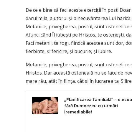
De ce e bine să faci aceste exerciţii în post! Doar
dărui mila, ajutorul şi binecuvântarea Lui harică:
Metaniile, privegherea, postul, sunt osteneli ce 
Atunci când Îl iubeşti pe Hristos, te osteneşti, d
Faci metanii, te rogi, fiindcă acestea sunt dor, do
fierbinte, şi fericire, şi bucurie, şi iubire.
Metaniile, privegherea, postul, sunt osteneli ce s
Hristos. Dar această osteneală nu se face de nevoi
mare rău, atât în fiinţa, cât şi în lucrarea ta. Sili
„Planificarea familială” – o ecua
fără Dumnezeu cu urmări
iremediabile!