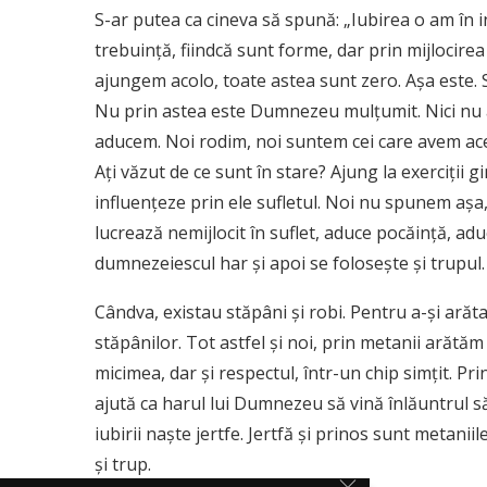
S-ar putea ca cineva să spună: „Iubirea o am în i
trebuinţă, fiindcă sunt forme, dar prin mijlocir
ajungem acolo, toate astea sunt zero. Aşa este.
Nu prin astea este Dumnezeu mulţumit. Nici nu a
aducem. Noi rodim, noi suntem cei care avem ace
Aţi văzut de ce sunt în stare? Ajung la exerciţii g
influenţeze prin ele sufletul. Noi nu spunem aşa,
lucrează nemijlocit în suflet, aduce pocăinţă, adu
dumnezeiescul har şi apoi se foloseşte şi trupul.
Cândva, existau stăpâni şi robi. Pentru a-şi ară
stăpânilor. Tot astfel şi noi, prin metanii arăt
micimea, dar şi respectul, într-un chip simţit. Pr
ajută ca harul lui Dumnezeu să vină înlăuntrul să
iubirii naşte jertfe. Jertfă şi prinos sunt metanii
şi trup.