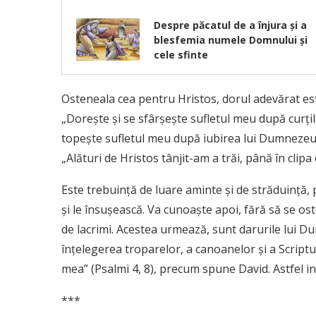
Despre păcatul de a înjura și a
blesfemia numele Domnului și
cele sfinte
Osteneala cea pentru Hristos, dorul adevărat este 
„Doreşte şi se sfârşeşte sufletul meu după curţil
topeşte sufletul meu după iubirea lui Dumnezeu. 
„Alături de Hristos tânjit-am a trăi, până în clipa 
Este trebuinţă de luare aminte şi de străduinţă, p
și le însuşească. Va cunoaşte apoi, fără să se os
de lacrimi. Acestea urmează, sunt darurile lui 
înţelegerea troparelor, a canoanelor şi a Scriptur
mea” (Psalmi 4, 8), precum spune David. Astfel i
***