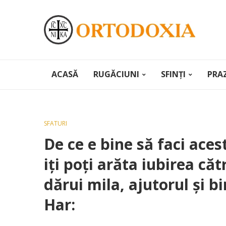
ACASĂ
RUGĂCIUNI
SFINȚI
PRA
SFATURI
De ce e bine să faci aces
iţi poţi arăta iubirea că
dărui mila, ajutorul şi 
Har: