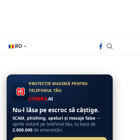
RO
PROTECȚIE MAXIMĂ PENTRU
TELEFONUL TĂU
CYBER3
.AI
Nu-l lăsa pe escroc să câștige.
SCAM, phishing, apeluri și mesaje false
—
oprite instant pe telefonul tău, cu baza de
2.000.000
de amenințări.