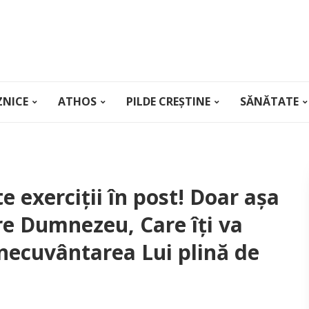
ZNICE
ATHOS
PILDE CREȘTINE
SĂNĂTATE
te exerciţii în post! Doar aşa
tre Dumnezeu, Care îţi va
binecuvântarea Lui plină de