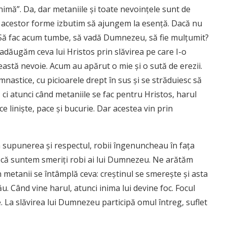
nimă”. Da, dar metaniile şi toate nevoinţele sunt de
ea acestor forme izbutim să ajungem la esenţă. Dacă nu
 Să fac acum tumbe, să vadă Dumnezeu, să fie mulţumit?
dăugăm ceva lui Hristos prin slăvirea pe care I-o
astă nevoie. Acum au apărut o mie şi o sută de erezii.
imnastice, cu picioarele drept în sus şi se străduiesc să
 ci atunci când metaniile se fac pentru Hristos, harul
ce linişte, pace şi bucurie. Dar acestea vin prin
ta supunerea şi respectul, robii îngenuncheau în faţa
ăm că suntem smeriţi robi ai lui Dumnezeu. Ne arătăm
in metanii se întâmplă ceva: creştinul se smereşte şi asta
u. Când vine harul, atunci inima lui devine foc. Focul
le. La slăvirea lui Dumnezeu participă omul întreg, suflet