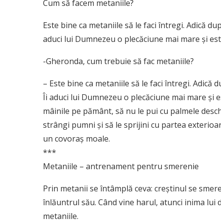
Cum să facem metaniile?
Este bine ca metaniile să le faci întregi. Adică după
aduci lui Dumnezeu o plecăciune mai mare și est
-Gheronda, cum trebuie să fac metaniile?
– Este bine ca metaniile să le faci întregi. Adică d
Îi aduci lui Dumnezeu o plecăciune mai mare și 
mâinile pe pământ, să nu le pui cu palmele desch
strângi pumni și să le sprijini cu partea exterioar
un covoraș moale.
***
Metaniile – antrenament pentru smerenie
Prin metanii se întâmplă ceva: creştinul se smer
înlăuntrul său. Când vine harul, atunci inima lui de
metaniile.