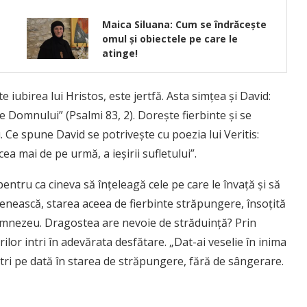
Maica Siluana: Cum se îndrăcește
omul şi obiectele pe care le
atinge!
iubirea lui Hristos, este jertfă. Asta simţea şi David:
e Domnului” (Psalmi 83, 2). Doreşte fierbinte şi se
Ce spune David se potriveşte cu poezia lui Veritis:
cea mai de pe urmă, a ieşirii sufletului”.
entru ca cineva să înţeleagă cele pe care le învaţă şi să
tenească, starea aceea de fierbinte străpungere, însoţită
Dumnezeu. Dragostea are nevoie de străduinţă? Prin
ilor intri în adevărata desfătare. „Dat-ai veselie în inima
ntri pe dată în starea de străpungere, fără de sângerare.