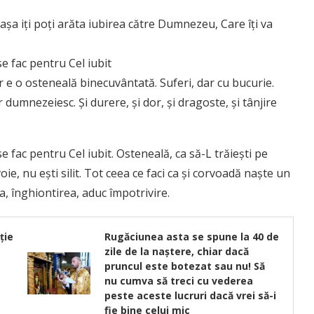
 aşa iţi poţi arăta iubirea către Dumnezeu, Care îţi va
se fac pentru Cel iubit
ar e o osteneală binecuvântată. Suferi, dar cu bucurie.
r dumnezeiesc. Şi durere, şi dor, şi dragoste, şi tânjire
e fac pentru Cel iubit. Osteneală, ca să-L trăieşti pe
e, nu eşti silit. Tot ceea ce faci ca şi corvoadă naşte un
rea, înghiontirea, aduc împotrivire.
ție
Rugăciunea asta se spune la 40 de
zile de la naștere, chiar dacă
pruncul este botezat sau nu! Să
nu cumva să treci cu vederea
peste aceste lucruri dacă vrei să-i
fie bine celui mic