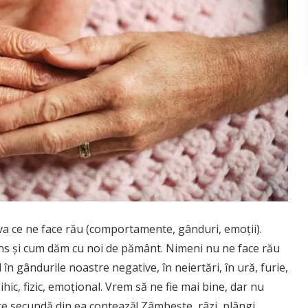
eva ce ne face rău (comportamente, gânduri, emoții).
ns și cum dăm cu noi de pământ. Nimeni nu ne face rău
în gândurile noastre negative, în neiertări, în ură, furie,
ihic, fizic, emoțional. Vrem să ne fie mai bine, dar nu
re secundă din ea contează! Zâmbește, râzi, plângi,