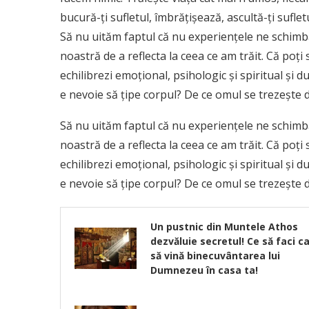
bucură-ți sufletul, îmbrățișează, ascultă-ți sufle
Să nu uităm faptul că nu experiențele ne schimbă,
noastră de a reflecta la ceea ce am trăit. Că poți
echilibrezi emoțional, psihologic și spiritual și dup
e nevoie să țipe corpul? De ce omul se trezește 
Să nu uităm faptul că nu experiențele ne schimbă,
noastră de a reflecta la ceea ce am trăit. Că poți
echilibrezi emoțional, psihologic și spiritual și dup
e nevoie să țipe corpul? De ce omul se trezește 
Un pustnic din Muntele Athos
dezvăluie secretul! Ce să faci c
să vină binecuvântarea lui
Dumnezeu în casa ta!