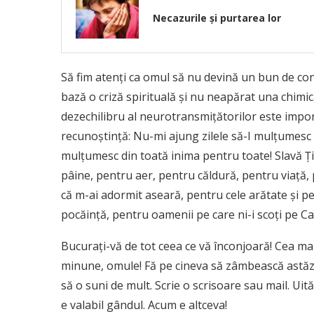
Necazurile și purtarea lor
Să fim atenți ca omul să nu devină un bun de con
bază o criză spirituală și nu neapărat una chimic
dezechilibru al neurotransmițătorilor este imp
recunoștință: Nu-mi ajung zilele să-I mulțumesc
mulțumesc din toată inima pentru toate! Slavă
pâine, pentru aer, pentru căldură, pentru viață,
că m-ai adormit aseară, pentru cele arătate și p
pocăință, pentru oamenii pe care ni-i scoți pe Cal
Bucurați-vă de tot ceea ce vă înconjoară! Cea mai
minune, omule! Fă pe cineva să zâmbească astăzi
să o suni de mult. Scrie o scrisoare sau mail. Uită
e valabil gândul. Acum e altceva!