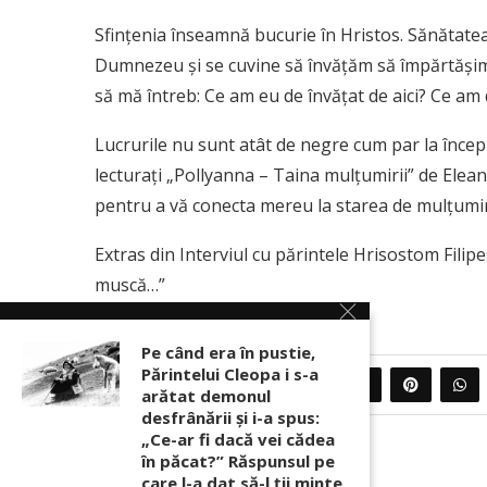
Sfințenia înseamnă bucurie în Hristos. Sănătatea
Dumnezeu și se cuvine să învățăm să împărtășim b
să mă întreb: Ce am eu de învățat de aici? Ce am 
Lucrurile nu sunt atât de negre cum par la începu
lecturați „Pollyanna – Taina mulțumirii” de Elean
pentru a vă conecta mereu la starea de mulțumi
Extras din Interviul cu părintele Hrisostom Filip
muscă…”
Pe când era în pustie,
Părintelui Cleopa i s-a
0
PARTAJEAZA
arătat demonul
desfrânării şi i-a spus:
„Ce-ar fi dacă vei cădea
în păcat?” Răspunsul pe
care l-a dat să-l ții minte,