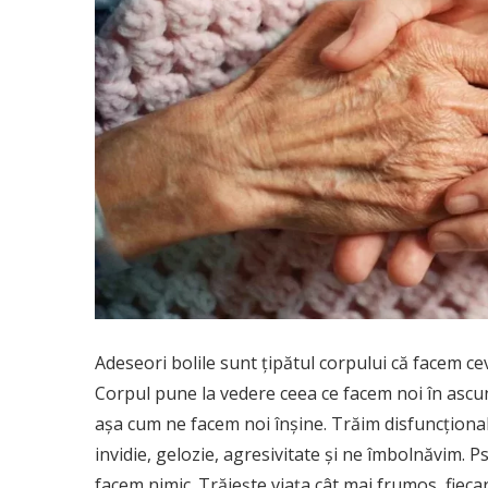
Adeseori bolile sunt țipătul corpului că facem c
Corpul pune la vedere ceea ce facem noi în ascu
așa cum ne facem noi înșine. Trăim disfuncțional 
invidie, gelozie, agresivitate și ne îmbolnăvim. Ps
facem nimic. Trăiește viața cât mai frumos, fieca