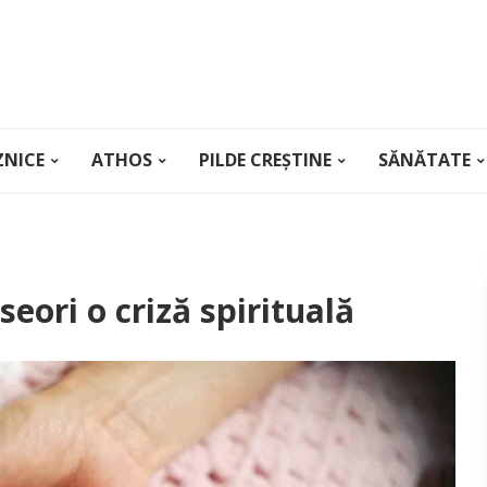
ZNICE
ATHOS
PILDE CREȘTINE
SĂNĂTATE
eori o criză spirituală