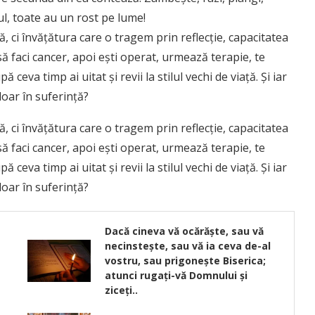
tul, toate au un rost pe lume!
 ci învățătura care o tragem prin reflecție, capacitatea
 să faci cancer, apoi ești operat, urmează terapie, te
ă ceva timp ai uitat și revii la stilul vechi de viață. Și iar
doar în suferință?
 ci învățătura care o tragem prin reflecție, capacitatea
 să faci cancer, apoi ești operat, urmează terapie, te
ă ceva timp ai uitat și revii la stilul vechi de viață. Și iar
doar în suferință?
Dacă cineva vă ocărăște, sau vă
a
necinstește, sau vă ia ceva de-al
vostru, sau prigonește Biserica;
atunci rugați-vă Domnului și
ziceți..