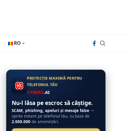
RO
PROTECȚIE MAXIMĂ PENTRU
TELEFONUL TĂU
CYBER3
.AI
Nu-l lăsa pe escroc să câștige.
SCAM, phishing, apeluri și mesaje false
—
oprite instant pe telefonul tău, cu baza de
2.000.000
de amenințări.