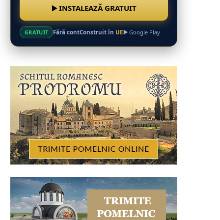
INSTALEAZĂ GRATUIT
Fără cont
Construit în
UE
GRATUIT
Google Play