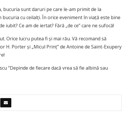
, bucuria sunt daruri pe care le-am primit de la
ucuria cu ceilalți. În orice eveniment în viață este bine
de iubit? Ce am de iertat? Fără „de ce” care ne sufocă!
t. Orice lucru putea fi și mai rău. Vă recomand să
or H. Porter și „Micul Prinț” de Antoine de Saint-Exupery
re!
escu “Depinde de fiecare dacă vrea să fie albină sau