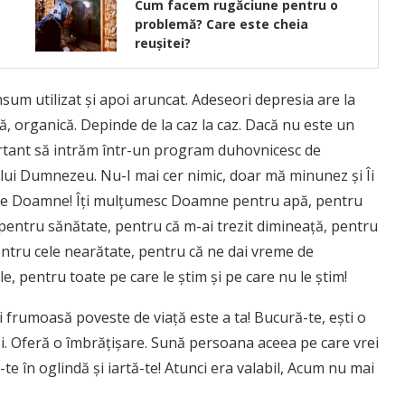
Cum facem rugăciune pentru o
problemă? Care este cheia
reușitei?
sum utilizat și apoi aruncat. Adeseori depresia are la
ă, organică. Depinde de la caz la caz. Dacă nu este un
ortant să intrăm într-un program duhovnicesc de
 lui Dumnezeu. Nu-I mai cer nimic, doar mă minunez și Îi
 Ție Doamne! Îți mulțumesc Doamne pentru apă, pentru
 pentru sănătate, pentru că m-ai trezit dimineață, pentru
entru cele nearătate, pentru că ne dai vreme de
e, pentru toate pe care le știm și pe care nu le știm!
 frumoasă poveste de viață este a ta! Bucură-te, ești o
. Oferă o îmbrățișare. Sună persoana aceea pe care vrei
-te în oglindă și iartă-te! Atunci era valabil, Acum nu mai