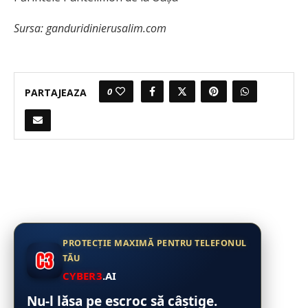
Sursa: ganduridinierusalim.com
0
PARTAJEAZA
PROTECȚIE MAXIMĂ PENTRU TELEFONUL
TĂU
CYBER3
.AI
Nu-l lăsa pe escroc să câștige.