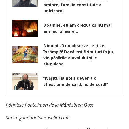
aminte, familia constituie o
unicitate!
Doamne, eu am crezut că nu mai
am nici o ieşire…
Nimeni să nu observe ce ţi se
întâmplă! Dacă laşi firimituri în jur,
vin păsările diavolului şi le
ciugulesc!
”Năşitul la noi a devenit o
chestiune de card, nu de cord!”
Părintele Pantelimon de la Mănăstirea Oaşa
Sursa: ganduridinierusalim.com