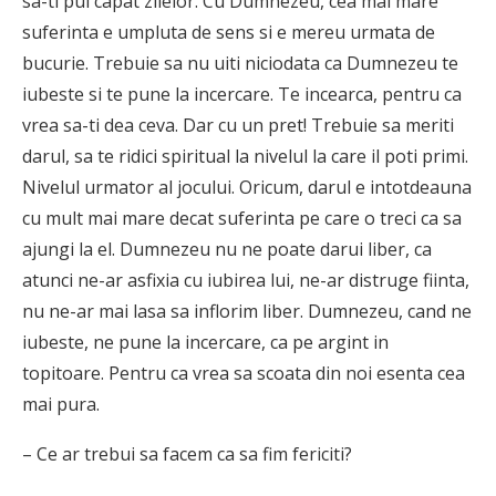
sa-ti pui capat zilelor. Cu Dumnezeu, cea mai mare
suferinta e umpluta de sens si e mereu urmata de
bucurie. Trebuie sa nu uiti niciodata ca Dumnezeu te
iubeste si te pune la incercare. Te incearca, pentru ca
vrea sa-ti dea ceva. Dar cu un pret! Trebuie sa meriti
darul, sa te ridici spiritual la nivelul la care il poti primi.
Nivelul urmator al jocului. Oricum, darul e intotdeauna
cu mult mai mare decat suferinta pe care o treci ca sa
ajungi la el. Dumnezeu nu ne poate darui liber, ca
atunci ne-ar asfixia cu iubirea lui, ne-ar distruge fiinta,
nu ne-ar mai lasa sa inflorim liber. Dumnezeu, cand ne
iubeste, ne pune la incercare, ca pe argint in
topitoare. Pentru ca vrea sa scoata din noi esenta cea
mai pura.
– Ce ar trebui sa facem ca sa fim fericiti?