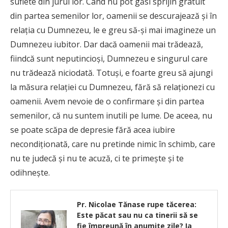
suflete din jurul lor. Când nu pot găsi sprijin gratuit
din partea semenilor lor, oamenii se descu­rajează şi în
relaţia cu Dumnezeu, le e greu să-şi mai imagineze un
Dumnezeu iubitor. Dar dacă oamenii mai trădează,
fiindcă sunt neputincioşi, Dumnezeu e singurul care
nu trădează niciodată. Totuşi, e foarte greu să ajungi
la măsura relaţiei cu Dumnezeu, fără să relaţionezi cu
oamenii. Avem nevoie de o confir­ma­re şi din partea
semenilor, că nu suntem inutili pe lume. De aceea, nu
se poate scăpa de depresie fără acea iubire
necondiţionată, care nu pretinde nimic în schimb, care
nu te judecă şi nu te acuză, ci te pri­meş­te şi te
odihneşte.
Pr. Nicolae Tănase rupe tăcerea:
Este păcat sau nu ca tinerii să se
fie împreună în anumite zile? Ia