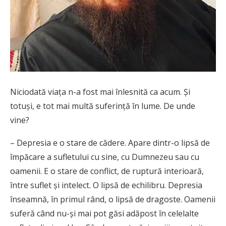
Niciodată viaţa n-a fost mai înlesnită ca acum. Şi
totuşi, e tot mai multă suferinţă în lume. De unde
vine?
– Depresia e o stare de cădere. Apare dintr-o lipsă de
împăcare a sufletului cu sine, cu Dumnezeu sau cu
oamenii. E o stare de conflict, de ruptură inte­rioa­ră,
între suflet şi intelect. O lipsă de echilibru. Depre­sia
înseamnă, în primul rând, o lipsă de dragoste. Oa­menii
suferă când nu-şi mai pot găsi adăpost în celelalte