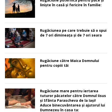
Rugăciune puternică pentru pace şi
linişte în casă şi fericire în familie:
Rugăciunea pe care trebuie să o spui
de 7 ori dimineața și de 7 ori seara
Rugăciune către Maica Domnului
pentru copiii tăi
Rugăciune mare pentru iertarea
tuturor păcatelor către Domnul Iisus
şi Sfânta Parascheva de la Iaşi!
Aduce binecuvântarea şi ajutorul lui
Dumnezeu în casa ta: