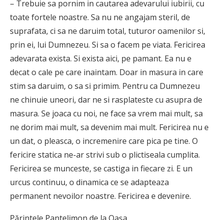
– Trebuie sa pornim in cautarea adevarului iubirii, cu
toate fortele noastre. Sa nu ne angajam steril, de
suprafata, ci sa ne daruim total, tuturor oamenilor si,
prin ei, lui Dumnezeu. Si sa o facem pe viata. Fericirea
adevarata exista. Si exista aici, pe pamant. Ea nu e
decat o cale pe care inaintam. Doar in masura in care
stim sa daruim, o sa si primim. Pentru ca Dumnezeu
ne chinuie uneori, dar ne si rasplateste cu asupra de
masura. Se joaca cu noi, ne face sa vrem mai mult, sa
ne dorim mai mult, sa devenim mai mult. Fericirea nu e
un dat, o pleasca, o incremenire care pica pe tine. O
fericire statica ne-ar strivi sub o plictiseala cumplita.
Fericirea se munceste, se castiga in fiecare zi. E un
urcus continuu, o dinamica ce se adapteaza
permanent nevoilor noastre. Fericirea e devenire.
Părintele Pantelimon de la Oașa