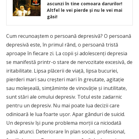
ascunzi în tine comoara darurilor!
Altfel le vei pierde şi nu le vei mai
găsi!
Cum recunoaştem o persoană depresivă? O persoană
depresivă este, în primul rând, o persoană tristă
aproape în fiecare zi. La copii şi adolescenţi depresia
se manifestă printr-o stare de nervozitate excesivă, de
iritabilitate. Lipsa plăcerii de viaţă, lipsa bucuriei,
pierderi mari sau creşteri mari în greutate, agitaţie
sau moleşeală, simţăminte de vinovăţie şi inutilitate,
sunt stări ale omului depresiv. Totul este zadarnic
pentru un depresiv. Nu mai poate lua decizii care
odinioară le lua foarte uşor. Apar gânduri de suicid.
Un depresiv îşi pune problema morţii ca niciodată
până atunci. Deteriorare în plan social, profesional,