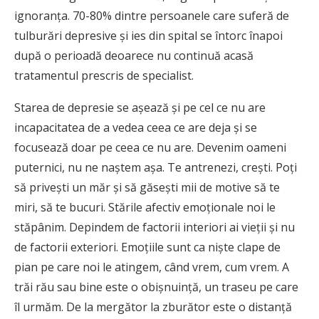
ignoranţa. 70-80% dintre persoanele care suferă de
tulburări depresive şi ies din spital se întorc înapoi
după o perioadă deoarece nu continuă acasă
tratamentul prescris de specialist.
Starea de depresie se aşează şi pe cel ce nu are
incapacitatea de a vedea ceea ce are deja şi se
focusează doar pe ceea ce nu are. Devenim oameni
puternici, nu ne naștem așa. Te antrenezi, creşti. Poţi
să priveşti un măr şi să găseşti mii de motive să te
miri, să te bucuri. Stările afectiv emoţionale noi le
stăpânim. Depindem de factorii interiori ai vieţii şi nu
de factorii exteriori. Emoţiile sunt ca nişte clape de
pian pe care noi le atingem, când vrem, cum vrem. A
trăi rău sau bine este o obişnuinţă, un traseu pe care
îl urmăm. De la mergător la zburător este o distanţă