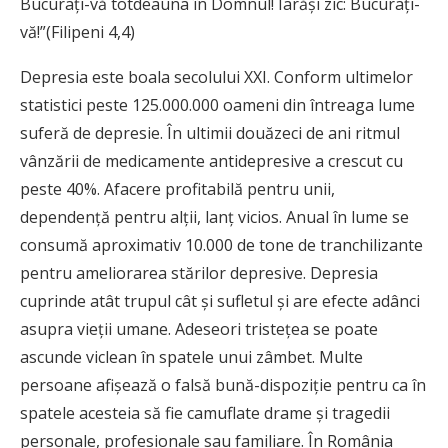
B
ucuraţi-vă totdeauna în Domnul! Iarăşi zic: Bucuraţi-
vă!”(Filipeni 4,4)
Depresia este boala secolului XXI. Conform ultimelor
statistici peste 125.000.000 oameni din întreaga lume
suferă de depresie. În ultimii douăzeci de ani ritmul
vânzării de medicamente antidepresive a crescut cu
peste 40%. Afacere profitabilă pentru unii,
dependenţă pentru alţii, lanţ vicios. Anual în lume se
consumă aproximativ 10.000 de tone de tranchilizante
pentru ameliorarea stărilor depresive. Depresia
cuprinde atât trupul cât şi sufletul şi are efecte adânci
asupra vieţii umane. Adeseori tristeţea se poate
ascunde viclean în spatele unui zâmbet. Multe
persoane afişează o falsă bună-dispoziţie pentru ca în
spatele acesteia să fie camuflate drame şi tragedii
personale, profesionale sau familiare. În România