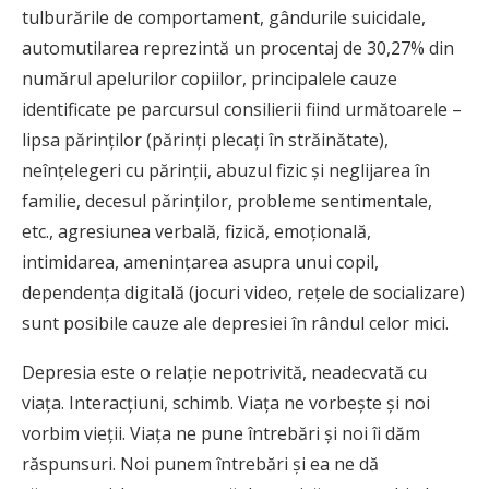
tulburările de comportament, gândurile suicidale,
automutilarea reprezintă un procentaj de 30,27% din
numărul apelurilor copiilor, principalele cauze
identificate pe parcursul consilierii fiind următoarele –
lipsa părinţilor (părinţi plecaţi în străinătate),
neînţelegeri cu părinţii, abuzul fizic şi neglijarea în
familie, decesul părinţilor, probleme sentimentale,
etc., agresiunea verbală, fizică, emoţională,
intimidarea, ameninţarea asupra unui copil,
dependenţa digitală (jocuri video, reţele de socializare)
sunt posibile cauze ale depresiei în rândul celor mici.
Depresia este o relaţie nepotrivită, neadecvată cu
viaţa. Interacţiuni, schimb. Viaţa ne vorbeşte şi noi
vorbim vieţii. Viaţa ne pune întrebări şi noi îi dăm
răspunsuri. Noi punem întrebări şi ea ne dă