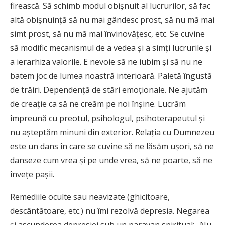
firească. Să schimb modul obişnuit al lucrurilor, să fac
altă obişnuinţă să nu mai gândesc prost, să nu mă mai
simt prost, să nu mă mai învinovăţesc, etc. Se cuvine
să modific mecanismul de a vedea şi a simţi lucrurile şi
a ierarhiza valorile. E nevoie să ne iubim şi să nu ne
batem joc de lumea noastră interioară. Paletă îngustă
de trăiri. Dependenţă de stări emoţionale. Ne ajutăm
de creaţie ca să ne creăm pe noi înşine. Lucrăm
împreună cu preotul, psihologul, psihoterapeutul şi
nu aşteptăm minuni din exterior. Relaţia cu Dumnezeu
este un dans în care se cuvine să ne lăsăm uşori, să ne
danseze cum vrea şi pe unde vrea, să ne poarte, să ne
înveţe paşii.
Remediile oculte sau neavizate (ghicitoare,
descântătoare, etc.) nu îmi rezolvă depresia. Negarea