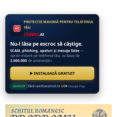
PROTECȚIE MAXIMĂ PENTRU TELEFONUL
TĂU
CYBER3
.AI
Nu-l lăsa pe escroc să câștige.
SCAM, phishing, apeluri și mesaje false
—
oprite instant pe telefonul tău, cu baza de
2.000.000
de amenințări.
INSTALEAZĂ GRATUIT
Fără cont
Construit în
UE
GRATUIT
Google Play