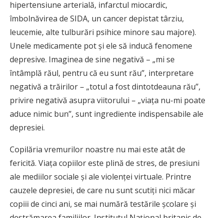
hipertensiune arterială, infarctul miocardic,
îmbolnăvirea de SIDA, un cancer depistat târziu,
leucemie, alte tulburări psihice minore sau majore).
Unele medicamente pot şi ele să inducă fenomene
depresive. Imaginea de sine negativă – „mi se
întâmplă răul, pentru că eu sunt rău”, interpretare
negativă a trăirilor – „totul a fost dintotdeauna rău”,
privire negativă asupra viitorului – „viaţa nu-mi poate
aduce nimic bun”, sunt ingrediente indispensabile ale
depresiei.
Copilăria vremurilor noastre nu mai este atât de
fericită. Viaţa copiilor este plină de stres, de presiuni
ale mediilor sociale şi ale violenţei virtuale. Printre
cauzele depresiei, de care nu sunt scutiţi nici măcar
copiii de cinci ani, se mai numără testările şcolare şi
destrămarea familiilor. Institutul Naţional britanic de