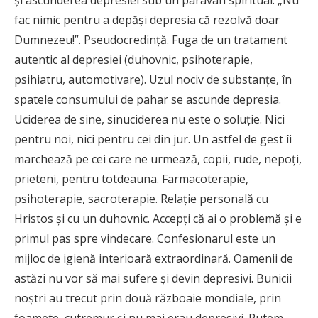
şi ascunderea depresiei sub un paravan spiritual: „Nu
fac nimic pentru a depăşi depresia că rezolvă doar
Dumnezeu!”. Pseudocredinţă. Fuga de un tratament
autentic al depresiei (duhovnic, psihoterapie,
psihiatru, automotivare). Uzul nociv de substanţe, în
spatele consumului de pahar se ascunde depresia.
Uciderea de sine, sinuciderea nu este o soluţie. Nici
pentru noi, nici pentru cei din jur. Un astfel de gest îi
marchează pe cei care ne urmează, copii, rude, nepoţi,
prieteni, pentru totdeauna. Farmacoterapie,
psihoterapie, sacroterapie. Relaţie personală cu
Hristos şi cu un duhovnic. Accepţi că ai o problemă şi e
primul pas spre vindecare. Confesionarul este un
mijloc de igienă interioară extraordinară. Oamenii de
astăzi nu vor să mai sufere şi devin depresivi. Bunicii
noştri au trecut prin două războaie mondiale, prin