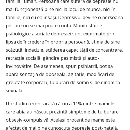
familial, uman. Persoana care suferă de depresie nu
mai funcţionează bine nici la locul de muncă, nici în
familie, nici cu ea însăşi. Depresivul devine o persoană
pe care nu se mai poate conta. Manifestările
psihologice asociate depresiei sunt exprimate prin
lipsa de încredere în propria persoană, stima de sine
scăzută, indecizie, scăderea capacităţii de concentrare,
retracţie socială, gândire pesimistă şi auto-
învinovăţire. De asemenea, spun psihiatrii, pot să
apară senzaţia de oboseală, agitaţie, modificări de
greutate corporală, tulburări de somn şi de dinamică
sexuală.
Un studiu recent arată că circa 11% dintre mamele
care abia au născut prezintă simptome de tulburare
obsesiv-compulsivă. Acelaşi procent de mame este
afectat de mai bine cunoscuta depresie post-natală,