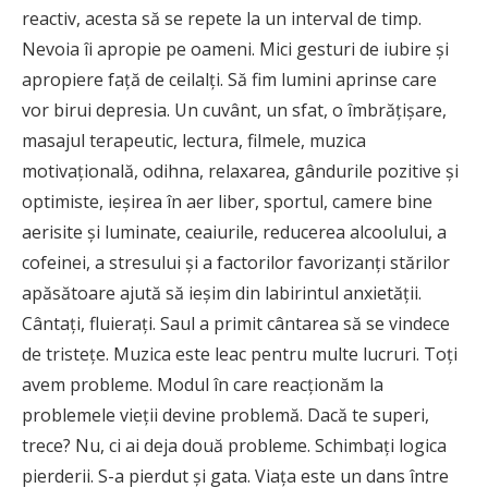
reactiv, acesta să se repete la un interval de timp.
Nevoia îi apropie pe oameni. Mici gesturi de iubire şi
apropiere faţă de ceilalţi. Să fim lumini aprinse care
vor birui depresia. Un cuvânt, un sfat, o îmbrăţişare,
masajul terapeutic, lectura, filmele, muzica
motivaţională, odihna, relaxarea, gândurile pozitive şi
optimiste, ieşirea în aer liber, sportul, camere bine
aerisite şi luminate, ceaiurile, reducerea alcoolului, a
cofeinei, a stresului şi a factorilor favorizanţi stărilor
apăsătoare ajută să ieşim din labirintul anxietăţii.
Cântaţi, fluieraţi. Saul a primit cântarea să se vindece
de tristeţe. Muzica este leac pentru multe lucruri. Toţi
avem probleme. Modul în care reacţionăm la
problemele vieţii devine problemă. Dacă te superi,
trece? Nu, ci ai deja două probleme. Schimbaţi logica
pierderii. S-a pierdut şi gata. Viaţa este un dans între