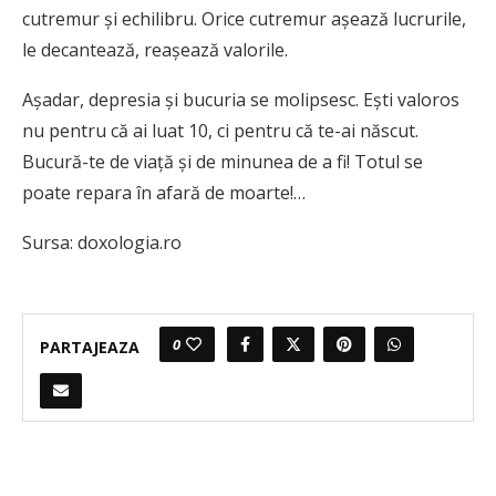
cutremur şi echilibru. Orice cutremur aşează lucrurile,
le decantează, reaşează valorile.
Aşadar, depresia şi bucuria se molipsesc. Eşti valoros
nu pentru că ai luat 10, ci pentru că te-ai născut.
Bucură-te de viaţă şi de minunea de a fi! Totul se
poate repara în afară de moarte!…
Sursa: doxologia.ro
0
PARTAJEAZA