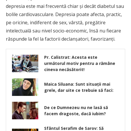
depresia este mai frecventă chiar şi decât diabetul sau
bolile cardiovasculare. Depresia poate afecta, practic,
pe oricine, indiferent de sex, vârstă, pregătire
intelectuală sau nivel socio-economic, însă nu fiecare
răspunde la fel la factorii declanşatori, favorizanţi.
Pr. Calistrat: Acesta este
următorul motiv pentru a rămâne
cineva necăsătorit!
Maica Siluana: Sunt situaţii mai
grele, dar uite ce trebuie să faci:
De ce Dumnezeu nu ne lasă să
facem dragoste, dacă iubim?
Sfântul Serafim de Sarov: Să