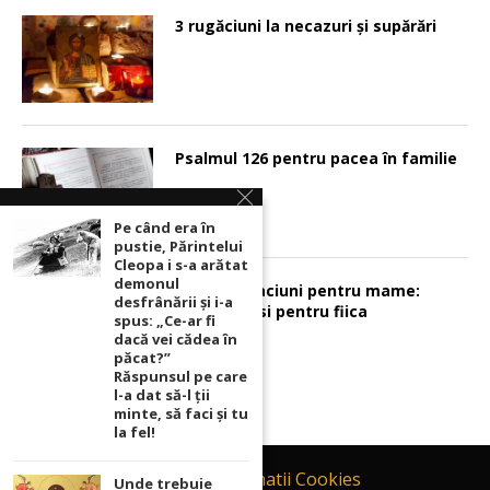
3 rugăciuni la necazuri și supărări
Psalmul 126 pentru pacea în familie
Pe când era în
pustie, Părintelui
Cleopa i s-a arătat
demonul
Sunt 2 rugaciuni pentru mame:
desfrânării şi i-a
pentru fiu si pentru fiica
spus: „Ce-ar fi
dacă vei cădea în
păcat?”
Răspunsul pe care
l-a dat să-l ții
minte, să faci și tu
la fel!
Contact
Informatii Cookies
Unde trebuie