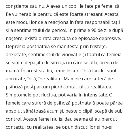
conştiente sau nu. A avea un copil le face pe femei să
fie vulnerabile pentru că este foarte stresant. Acesta
este modul lor de a reacţiona în faţa responsabilităţii
şi a sentimentului de pericol. În primele 90 de zile după
naştere, există o rată crescută de episoade depresive.
Depresia postnatală se manifestă prin tristeţe,
anxietate, sentimentul de vinovăţie şi faptul că femeia
se simte depăşită de situaţia în care se află, aceea de
mamă. În acest stadiu, femeile sunt încă lucide, sunt
ancorate, încă, în realitate. Mamele care suferă de
psihoză postpartum pierd contactul cu realitatea.
Simptomele pot fluctua, pot varia în intensitate. O
femeie care suferă de psihoză postnatală poate părea
absolut sănătoasă acum şi, peste o clipă, scapă de sub
control. Aceste femei nu îşi dau seama că au pierdut
contactul cu realitatea, se opun discuţiilor şi nu-şi