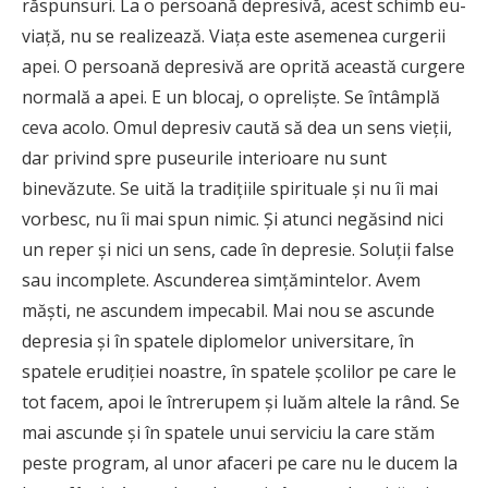
răspunsuri. La o persoană depresivă, acest schimb eu-
viaţă, nu se realizează. Viaţa este asemenea curgerii
apei. O persoană depresivă are oprită această curgere
normală a apei. E un blocaj, o oprelişte. Se întâmplă
ceva acolo. Omul depresiv caută să dea un sens vieţii,
dar privind spre puseurile interioare nu sunt
binevăzute. Se uită la tradiţiile spirituale şi nu îi mai
vorbesc, nu îi mai spun nimic. Şi atunci negăsind nici
un reper şi nici un sens, cade în depresie. Soluţii false
sau incomplete. Ascunderea simţămintelor. Avem
măşti, ne ascundem impecabil. Mai nou se ascunde
depresia şi în spatele diplomelor universitare, în
spatele erudiţiei noastre, în spatele şcolilor pe care le
tot facem, apoi le întrerupem şi luăm altele la rând. Se
mai ascunde şi în spatele unui serviciu la care stăm
peste program, al unor afaceri pe care nu le ducem la