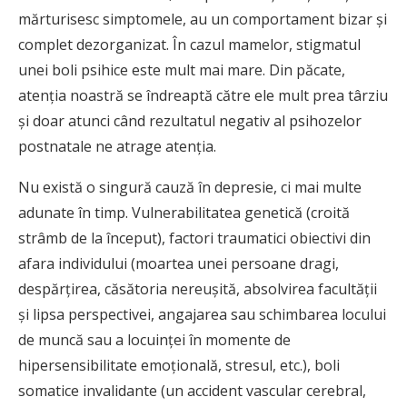
mărturisesc simptomele, au un comportament bizar şi
complet dezorganizat. În cazul mamelor, stigmatul
unei boli psihice este mult mai mare. Din păcate,
atenţia noastră se îndreaptă către ele mult prea târziu
şi doar atunci când rezultatul negativ al psihozelor
postnatale ne atrage atenţia.
Nu există o singură cauză în depresie, ci mai multe
adunate în timp. Vulnerabilitatea genetică (croită
strâmb de la început), factori traumatici obiectivi din
afara individului (moartea unei persoane dragi,
despărţirea, căsătoria nereuşită, absolvirea facultăţii
şi lipsa perspectivei, angajarea sau schimbarea locului
de muncă sau a locuinţei în momente de
hipersensibilitate emoţională, stresul, etc.), boli
somatice invalidante (un accident vascular cerebral,