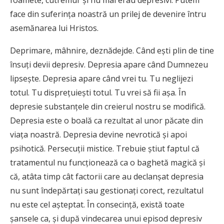
foamete, cutremur şi nu mai erau depresivi. Putem
face din suferinţa noastră un prilej de devenire întru
asemănarea lui Hristos.
Deprimare, mâhnire, deznădejde. Când eşti plin de tine
însuţi devii depresiv. Depresia apare când Dumnezeu
lipseşte. Depresia apare când vrei tu. Tu neglijezi
totul. Tu dispreţuieşti totul. Tu vrei să fii aşa. În
depresie substanţele din creierul nostru se modifică.
Depresia este o boală ca rezultat al unor păcate din
viaţa noastră. Depresia devine nevrotică şi apoi
psihotică. Persecuţii mistice. Trebuie ştiut faptul că
tratamentul nu funcţionează ca o baghetă magică şi
că, atâta timp cât factorii care au declanşat depresia
nu sunt îndepărtaţi sau gestionaţi corect, rezultatul
nu este cel aşteptat. În consecinţă, există toate
şansele ca, şi după vindecarea unui episod depresiv