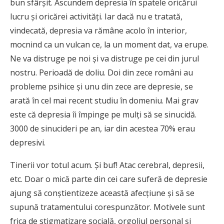
bun sfârşit. Ascundem depresia în spatele oricărui
lucru şi oricărei activităţi. Iar dacă nu e tratată,
vindecată, depresia va rămâne acolo în interior,
mocnind ca un vulcan ce, la un moment dat, va erupe.
Ne va distruge pe noi şi va distruge pe cei din jurul
nostru. Perioadă de doliu. Doi din zece români au
probleme psihice şi unu din zece are depresie, se
arată în cel mai recent studiu în domeniu. Mai grav
este că depresia îi împinge pe mulţi să se sinucidă.
3000 de sinucideri pe an, iar din acestea 70% erau
depresivi.
Tinerii vor totul acum. Şi buf! Atac cerebral, depresii,
etc. Doar o mică parte din cei care suferă de depresie
ajung să conştientizeze această afecţiune şi să se
supună tratamentului corespunzător. Motivele sunt
frica de stigmatizare socială, orgoliul personal şi