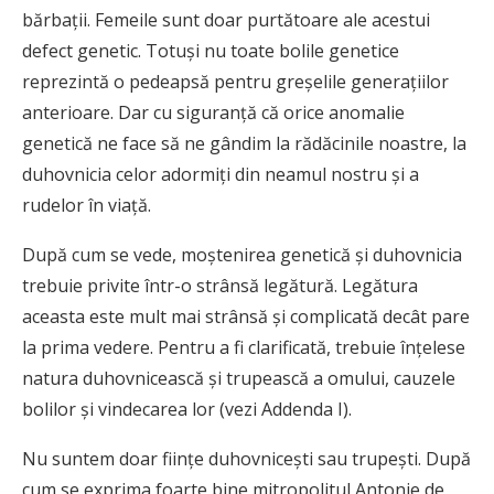
bărbaţii. Femeile sunt doar purtătoare ale acestui
defect genetic. Totuşi nu toate bolile genetice
reprezintă o pedeapsă pentru greşelile generaţiilor
anterioare. Dar cu siguranţă că orice anomalie
genetică ne face să ne gândim la rădăcinile noastre, la
duhovnicia celor adormiţi din neamul nostru şi a
rudelor în viaţă.
După cum se vede, moştenirea genetică şi duhovnicia
trebuie privite într-o strânsă legătură. Legătura
aceasta este mult mai strânsă şi complicată decât pare
la prima vedere. Pentru a fi clarificată, trebuie înţelese
natura duhovnicească şi trupească a omului, cauzele
bolilor şi vindecarea lor (vezi Addenda I).
Nu suntem doar fiinţe duhovniceşti sau trupeşti. După
cum se exprima foarte bine mitropolitul Antonie de