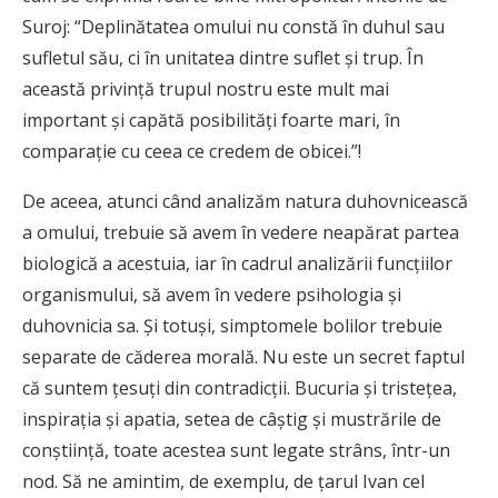
Suroj: “Deplinătatea omului nu constă în duhul sau
sufletul său, ci în unitatea dintre suflet şi trup. În
această privinţă trupul nostru este mult mai
important şi capătă posibilităţi foarte mari, în
comparaţie cu ceea ce credem de obicei.”!
De aceea, atunci când analizăm natura duhovnicească
a omului, trebuie să avem în vedere neapărat partea
biologică a acestuia, iar în cadrul analizării funcţiilor
organismului, să avem în vedere psihologia şi
duhovnicia sa. Şi totuşi, simptomele bolilor trebuie
separate de căderea morală. Nu este un secret faptul
că suntem ţesuţi din contradicţii. Bucuria şi tristeţea,
inspiraţia şi apatia, setea de câştig şi mustrările de
conştiinţă, toate acestea sunt legate strâns, într-un
nod. Să ne amintim, de exemplu, de ţarul Ivan cel