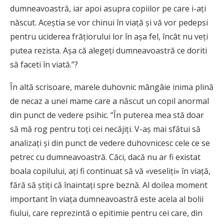
dumneavoastră, iar apoi asupra copiilor pe care i-aţi
născut. Aceştia se vor chinui în viaţă şi vă vor pedepsi
pentru uciderea frăţiorului lor în aşa fel, încât nu veţi
putea rezista. Aşa că alegeţi dumneavoastră ce doriti
să faceti în viată.”?
În altă scrisoare, marele duhovnic mângâie inima plină
de necaz a unei mame care a născut un copil anormal
din punct de vedere psihic. “În puterea mea stă doar
să mă rog pentru toţi cei necăjiţi. V-aş mai sfătui să
analizaţi şi din punct de vedere duhovnicesc cele ce se
petrec cu dumneavoastră. Căci, dacă nu ar fi existat
boala copilului, aţi fi continuat să vă «veseliţi» în viaţă,
fără să ştiţi că înaintaţi spre beznă. Al doilea moment
important în viaţa dumneavoastră este acela al bolii
fiului, care reprezintă o epitimie pentru cei care, din