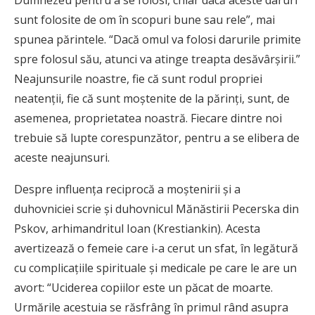
Dumnezeu pentru a se folosi, chiar dacă aceste daruri
sunt folosite de om în scopuri bune sau rele”, mai
spunea părintele. “Dacă omul va folosi darurile primite
spre folosul său, atunci va atinge treapta desăvârşirii.”
Neajunsurile noastre, fie că sunt rodul propriei
neatenţii, fie că sunt moştenite de la părinţi, sunt, de
asemenea, proprietatea noastră. Fiecare dintre noi
trebuie să lupte corespunzător, pentru a se elibera de
aceste neajunsuri.
Despre influenţa reciprocă a moştenirii şi a
duhovniciei scrie şi duhovnicul Mănăstirii Pecerska din
Pskov, arhimandritul Ioan (Krestiankin). Acesta
avertizează o femeie care i-a cerut un sfat, în legătură
cu complicaţiile spirituale şi medicale pe care le are un
avort: “Uciderea copiilor este un păcat de moarte.
Urmările acestuia se răsfrâng în primul rând asupra