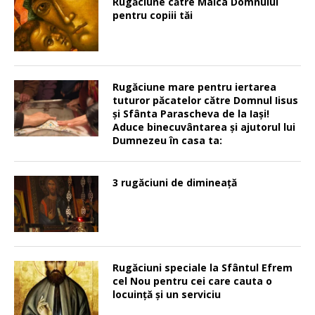
Rugăciune către Maica Domnului
pentru copiii tăi
Rugăciune mare pentru iertarea
tuturor păcatelor către Domnul Iisus
şi Sfânta Parascheva de la Iaşi!
Aduce binecuvântarea şi ajutorul lui
Dumnezeu în casa ta:
3 rugăciuni de dimineață
Rugăciuni speciale la Sfântul Efrem
cel Nou pentru cei care cauta o
locuinţă şi un serviciu