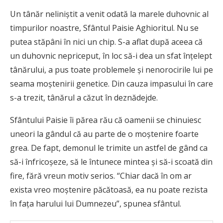
Un tânăr neliniştit a venit odată la marele duhovnic al
timpurilor noastre, Sfântul Paisie Aghioritul. Nu se
putea stăpâni în nici un chip. S-a aflat după aceea că
un duhovnic nepriceput, în loc să-i dea un sfat înţelept
tânărului, a pus toate problemele şi nenorocirile lui pe
seama moştenirii genetice. Din cauza impasului în care
s-a trezit, tânărul a căzut în deznădejde.
Sfântului Paisie îi părea rău că oamenii se chinuiesc
uneori la gândul că au parte de o moştenire foarte
grea. De fapt, demonul le trimite un astfel de gând ca
să-i înfricoşeze, să le întunece mintea şi să-i scoată din
fire, fără vreun motiv serios. “Chiar dacă în om ar
exista vreo moştenire păcătoasă, ea nu poate rezista
în faţa harului lui Dumnezeu”, spunea sfântul.