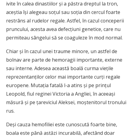
ivite în calea dinastiilor şi a păstra dreptul la tron,
aceştia îşi alegeau soţul sau soţia din cercul foarte
restrâns al rudelor regale. Astfel, în cazul conceperii
pruncului, acesta avea defecţiuni genetice, care nu
permiteau sângelui să se coaguleze în mod normal.
Chiar şi în cazul unei traume minore, un astfel de
bolnav are parte de hemoragii importante, externe
sau interne. Adesea această boală curma vieţile
reprezentanţilor celor mai importante curţi regale
europene. Mutaţia fatală l-a atins şi pe prinţul
Leopold, fiul reginei Victoria a Angliei, în aceeaşi
măsură şi pe ţareviciul Aleksei, moştenitorul tronului
rus.
Deşi cauza hemofiliei este cunoscută foarte bine,
boala este până astăzi incurabilă, afectând doar