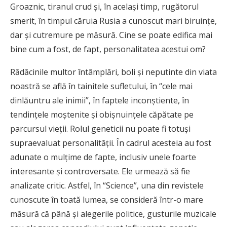
Groaznic, tiranul crud şi, în acelaşi timp, rugătorul
smerit, în timpul căruia Rusia a cunoscut mari biruinţe,
dar şi cutremure pe măsură. Cine se poate edifica mai
bine cum a fost, de fapt, personalitatea acestui om?
Rădăcinile multor întâmplări, boli şi neputinte din viata
noastră se află în tainitele sufletului, în “cele mai
dinlăuntru ale inimii”, în faptele inconştiente, în
tendinţele moştenite şi obişnuinţele căpătate pe
parcursul vieţii. Rolul geneticii nu poate fi totuşi
supraevaluat personalităţii. În cadrul acesteia au fost
adunate o mulţime de fapte, inclusiv unele foarte
interesante şi controversate. Ele urmează să fie
analizate critic. Astfel, în “Science”, una din revistele
cunoscute în toată lumea, se consideră într-o mare
măsură că până şi alegerile politice, gusturile muzicale