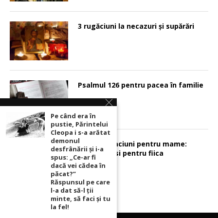
3 rugăciuni la necazuri și supărări
Psalmul 126 pentru pacea în familie
Pe când era în
pustie, Părintelui
Cleopa i s-a arătat
demonul
Sunt 2 rugaciuni pentru mame:
desfrânării şi i-a
pentru fiu si pentru fiica
spus: „Ce-ar fi
dacă vei cădea în
păcat?”
Răspunsul pe care
l-a dat să-l ții
minte, să faci și tu
la fel!