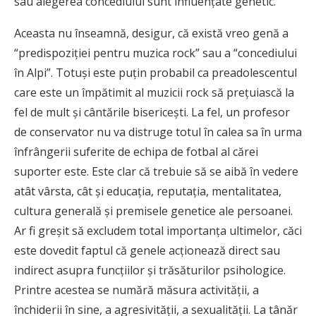
sau alegerea concediului sunt influenţate genetic.
Aceasta nu înseamnă, desigur, că există vreo genă a
“predispoziţiei pentru muzica rock” sau a “concediului
în Alpi”. Totuşi este puţin probabil ca preadolescentul
care este un împătimit al muzicii rock să preţuiască la
fel de mult şi cântările bisericeşti. La fel, un profesor
de conservator nu va distruge totul în calea sa în urma
înfrângerii suferite de echipa de fotbal al cărei
suporter este. Este clar că trebuie să se aibă în vedere
atât vârsta, cât şi educaţia, reputaţia, mentalitatea,
cultura generală şi premisele genetice ale persoanei.
Ar fi greşit să excludem total importanţa ultimelor, căci
este dovedit faptul că genele acţionează direct sau
indirect asupra funcţiilor şi trăsăturilor psihologice.
Printre acestea se numără măsura activităţii, a
închiderii în sine, a agresivităţii, a sexualităţii. La tânăr