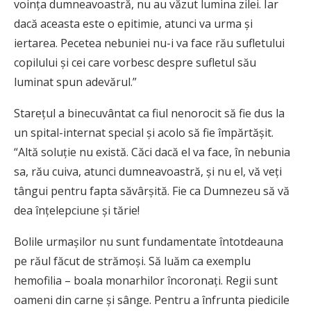
voinţa dumneavoastră, nu au văzut lumina zilei. Iar
dacă aceasta este o epitimie, atunci va urma şi
iertarea. Pecetea nebuniei nu-i va face rău sufletului
copilului şi cei care vorbesc despre sufletul său
luminat spun adevărul.”
Stareţul a binecuvântat ca fiul nenorocit să fie dus la
un spital-internat special şi acolo să fie împărtăşit.
“Altă soluţie nu există. Căci dacă el va face, în nebunia
sa, rău cuiva, atunci dumneavoastră, şi nu el, vă veţi
tângui pentru fapta săvârşită. Fie ca Dumnezeu să vă
dea înţelepciune şi tărie!
Bolile urmaşilor nu sunt fundamentate întotdeauna
pe răul făcut de strămoşi. Să luăm ca exemplu
hemofilia – boala monarhilor încoronaţi. Regii sunt
oameni din carne şi sânge. Pentru a înfrunta piedicile