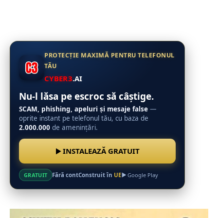
PROTECȚIE MAXIMĂ PENTRU TELEFONUL
TĂU
CYBER3
.AI
Nu-l lăsa pe escroc să câștige.
SCAM, phishing, apeluri și mesaje false
—
oprite instant pe telefonul tău, cu baza de
2.000.000
de amenințări.
INSTALEAZĂ GRATUIT
Fără cont
Construit în
UE
GRATUIT
Google Play