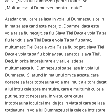
adica: „Slava lui Dumnezeu pentru toate!” si:
„Multumesc lui Dumnezeu pentru toate!”
Asadar omul care se lasa in voia lui Dumnezeu zice in
inima sa asa cand este necajit: „Doamne, daca este
voia ta sa fiu necajit, sa fiu! Slava Tie! Daca e voia Ta sa
fiu fericit, slava Tie! Daca e voia Ta sa fiu sarac,
multumesc Tie! Daca e voia Ta sa fiu bogat, slava Tie!
Daca e voia ta sa fiu bolnav sau sanatos, slava Tie!”.
Deci, in orice imprejurare a vietii, el stie sa
multumeasca lui Dumnezeu si sa se lase in voia lui
Dumnezeu. Si atunci inima unui om ca acesta, care
doreste sa faca totdeauna voia mai mult a altora decat
a lui intru cele spre mantuire, care e multumit cu cele
putine, strict necesare, in viata, care cauta
intotdeauna locul cel mai de jos in viata si care se lasa
totdeauna in voia lui Dumnezeu si la cele de intristare