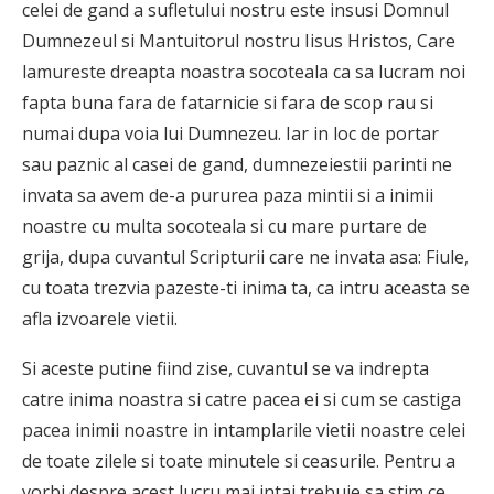
celei de gand a sufletului nostru este insusi Domnul
Dumnezeul si Mantuitorul nostru Iisus Hristos, Care
lamureste dreapta noastra socoteala ca sa lucram noi
fapta buna fara de fatarnicie si fara de scop rau si
numai dupa voia lui Dumnezeu. Iar in loc de portar
sau paznic al casei de gand, dumnezeiestii parinti ne
invata sa avem de-a pururea paza mintii si a inimii
noastre cu multa socoteala si cu mare purtare de
grija, dupa cuvantul Scripturii care ne invata asa: Fiule,
cu toata trezvia pazeste-ti inima ta, ca intru aceasta se
afla izvoarele vietii.
Si aceste putine fiind zise, cuvantul se va indrepta
catre inima noastra si catre pacea ei si cum se castiga
pacea inimii noastre in intamplarile vietii noastre celei
de toate zilele si toate minutele si ceasurile. Pentru a
vorbi despre acest lucru mai intai trebuie sa stim ce