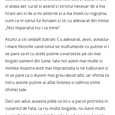
si atata aer curat si avand si strictul necesar de a ma
hrani aici si de a-mi asterne si a ma inveli cu rogojina,
sunt ca in sanul lui Avraam si zic cu adevarat din inima:
„Nici imparatul nu-i ca mine”.
Atunci a zis celalalt batran: Cu adevarat, avvo, aceasta-
i mare filosofie cand omul se multumeste cu putine si i
se pare ca el cu acele putine covarseste pe cei mai
bogati oameni din lume. Iata noi avem mai multe si
mintea noastra este mai imprastiata si ne tulburam si
ni se pare ca o ducem mai greu decat altii, iar sfintia ta
intru aceste putine ai aflat linistea si odihna inimii
sfintiei tale.
Deci am adus aceasta pilda ca mi s-a parut potrivita in
cuvantul de fata, ca nu multa bogatie, nu banii multi,