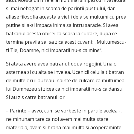
altul. Acesta din fire era mult mai simplu cu invatatura
si mai nebagat in seama de parintii pustiului, dar
aflase filosofia aceasta a vietii de a se multumi cu prea
putine si a-si impaca inima sa intru saracie. Si avea
batranul acesta obicei ca seara la culcare, dupa ce
termina pravila sa, sa zica acest cuvant: „Multumescu-
ti Tie, Doamne, nici imparatii nu-s ca mine”.
Si atata avere avea batranul: doua rogojini. Una o
asternea si cu alta se invelea. Ucenicii celuilalt batran
de multe ori il auzeau inainte de culcare ca multumea
lui Dumnezeu si zicea ca nici imparatii nu-s ca dansul.
Si au zis catre batranul lor:
– Parinte – avvo, cum se vorbeste in partile acelea -,
ne minunam tare ca noi avem mai multa stare
materiala, avem si hrana mai multa si acoperaminte