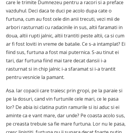
care le trimite Dumnezeu pentru a racori si a preface
vazduhul. Deci daca te duci pe acolo dupa cate o
furtuna, cum au fost cele din anii trecuti, vezi mii de
arbori rasturnati cu radacinile in sus, altii faramati in
doua, altii rupti jalnic, altii trantiti peste altii, ca si cum
ar fi fost loviti in vreme de batalie. Ce s-a intamplat? Ei
fiind sus, furtuna a fost mai puternica. S-au tinut ei
tari, dar furtuna fiind mai tare decat dansii i-a
rasturnat si in chip jalnic i-a sfaramat si i-a trantit
pentru vesnicie la pamant.
Asa. Iar copacii care traiesc prin gropi, pe la paraie si
pe la dosuri, cand vin furtunile cele mari, ce le pasa
lor? De abia isi clatina putin ramurile si isi aduc si ei
aminte ca e vant mare, dar unde? Pe coasta acolo sus,
pe creasta trebuie sa fie mare furtuna. Lor nu le pasa,
cresc linistiti, furtuna nu ii supara decat foarte putin,