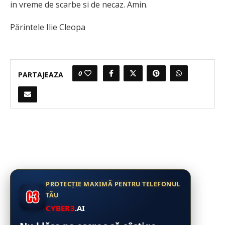
in vreme de scarbe si de necaz. Amin.
Părintele Ilie Cleopa
0
PARTAJEAZA
PROTECȚIE MAXIMĂ PENTRU TELEFONUL
TĂU
CYBER3
.AI