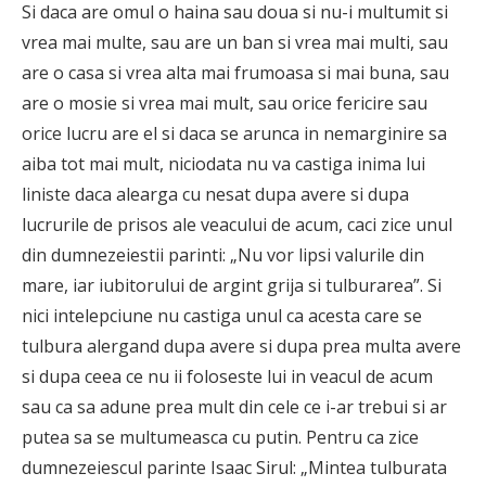
Si daca are omul o haina sau doua si nu-i multumit si
vrea mai multe, sau are un ban si vrea mai multi, sau
are o casa si vrea alta mai frumoasa si mai buna, sau
are o mosie si vrea mai mult, sau orice fericire sau
orice lucru are el si daca se arunca in nemarginire sa
aiba tot mai mult, niciodata nu va castiga inima lui
liniste daca alearga cu nesat dupa avere si dupa
lucrurile de prisos ale veacului de acum, caci zice unul
din dumnezeiestii parinti: „Nu vor lipsi valurile din
mare, iar iubitorului de argint grija si tulburarea”. Si
nici intelepciune nu castiga unul ca acesta care se
tulbura alergand dupa avere si dupa prea multa avere
si dupa ceea ce nu ii foloseste lui in veacul de acum
sau ca sa adune prea mult din cele ce i-ar trebui si ar
putea sa se multumeasca cu putin. Pentru ca zice
dumnezeiescul parinte Isaac Sirul: „Mintea tulburata