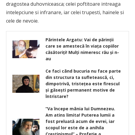
dragostea duhovniceasca; celei poftitoare intreaga
intelepciune si infranare, iar celei trupesti, hainele si
cele de nevoie.
Părintele Argatu: Vai de părinţii
care se amestecă în viaţa copiilor
căsătoriţi! Mulţi nimeresc rău şi n-
au
Ce faci când bucuria nu face parte
din structura ta sufletească, ci,
dimpotrivă, tristețea este firescul
și găsești permanent motive de
întristare?
”Va începe mânia lui Dumnezeu.
Am atins limita! Puterea lumii a
fost preluată acum de evrei, iar
scopul lor este de a anihila
Creştinismul” – Profeţie a