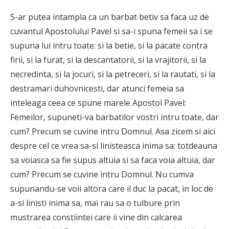
S-ar putea intampla ca un barbat betiv sa faca uz de
cuvantul Apostolului Pavel si sa-i spuna femeii sa i se
supuna lui intru toate: si la betie, si la pacate contra
firii, si la furat, si la descantatorii, si la vrajitorii, si la
necredinta, si la jocuri, si la petreceri, si la rautati, si la
destramari duhovnicesti, dar atunci femeia sa
inteleaga ceea ce spune marele Apostol Pavel:
Femeilor, supuneti-va barbatilor vostri intru toate, dar
cum? Precum se cuvine intru Domnul. Asa zicem si aici
despre cel ce vrea sa-si linisteasca inima sa: totdeauna
sa voiasca sa fie supus altuia si sa faca voia altuia, dar
cum? Precum se cuvine intru Domnul. Nu cumva
supunandu-se voii altora care il duc la pacat, in loc de
a-si linisti inima sa, mai rau sa o tulbure prin
mustrarea constiintei care ii vine din calcarea