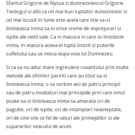
Sfantul Grigorie de Nyssa si dumnezeiescul Grigorie
Teologul si altii ca cel mai bun luptator duhovnicesc si
cel mai iscusit in lume este acela care stie sa-si
linisteasca inima sa in orice vreme de imprejurari si
ispite ale vietii sale. Ca in masura in care isi linisteste
inima, in masura aceea el lupta linistit si puterile
sufletului sau se misca dupa voia lui Dumnezeu.
Si ca sa nu aduc mare ingreuiere cuvantului prin multe
metode ale sfintilor parinti care au stiut sa-si
linisteasca inima, o sa vorbim aici de patru principii
sau de patru invataturi mai principale prin care omul
poate sa-si linisteasca inima sa amarata ori de
pagube, ori de ispite, ori de intamplari neasteptate,
ori de cine stie ce fel de valuri ale primejdiilor si ale
supararilor veacului de acum.