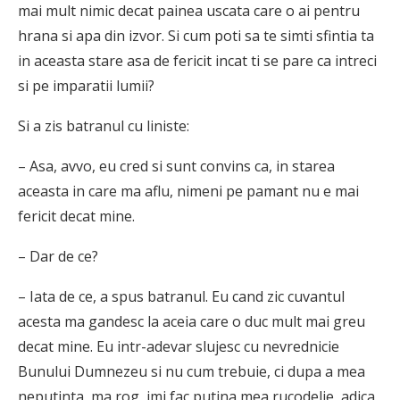
mai mult nimic decat painea uscata care o ai pentru
hrana si apa din izvor. Si cum poti sa te simti sfintia ta
in aceasta stare asa de fericit incat ti se pare ca intreci
si pe imparatii lumii?
Si a zis batranul cu liniste:
– Asa, avvo, eu cred si sunt convins ca, in starea
aceasta in care ma aflu, nimeni pe pamant nu e mai
fericit decat mine.
– Dar de ce?
– Iata de ce, a spus batranul. Eu cand zic cuvantul
acesta ma gandesc la aceia care o duc mult mai greu
decat mine. Eu intr-adevar slujesc cu nevrednicie
Bunului Dumnezeu si nu cum trebuie, ci dupa a mea
neputinta, ma rog, imi fac putina mea rucodelie, adica