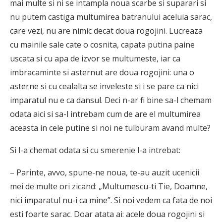
mai multe si ni se intampla noua scarbe si suparari si
nu putem castiga multumirea batranului aceluia sarac,
care vezi, nu are nimic decat doua rogojini. Lucreaza
cu mainile sale cate o cosnita, capata putina paine
uscata si cu apa de izvor se multumeste, iar ca
imbracaminte si asternut are doua rogojini: una o
asterne si cu cealalta se inveleste si i se pare ca nici
imparatul nu e ca dansul. Deci n-ar fi bine sa-l chemam
odata aici si sa-l intrebam cum de are el multumirea
aceasta in cele putine si noi ne tulburam avand multe?
Si l-a chemat odata si cu smerenie l-a intrebat:
– Parinte, avvo, spune-ne noua, te-au auzit ucenicii
mei de multe ori zicand: „Multumescu-ti Tie, Doamne,
nici imparatul nu-i ca mine”. Si noi vedem ca fata de noi
esti foarte sarac. Doar atata ai: acele doua rogojini si