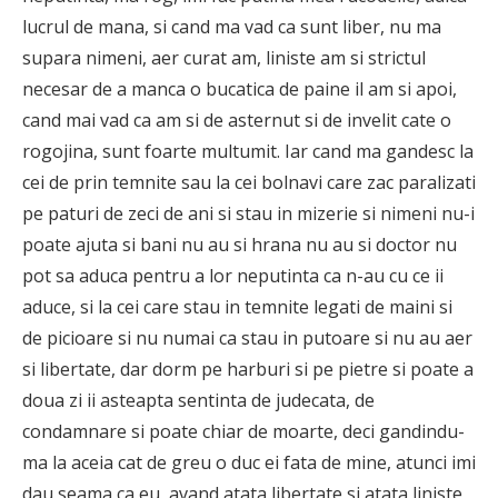
lucrul de mana, si cand ma vad ca sunt liber, nu ma
supara nimeni, aer curat am, liniste am si strictul
necesar de a manca o bucatica de paine il am si apoi,
cand mai vad ca am si de asternut si de invelit cate o
rogojina, sunt foarte multumit. Iar cand ma gandesc la
cei de prin temnite sau la cei bolnavi care zac paralizati
pe paturi de zeci de ani si stau in mizerie si nimeni nu-i
poate ajuta si bani nu au si hrana nu au si doctor nu
pot sa aduca pentru a lor neputinta ca n-au cu ce ii
aduce, si la cei care stau in temnite legati de maini si
de picioare si nu numai ca stau in putoare si nu au aer
si libertate, dar dorm pe harburi si pe pietre si poate a
doua zi ii asteapta sentinta de judecata, de
condamnare si poate chiar de moarte, deci gandindu-
ma la aceia cat de greu o duc ei fata de mine, atunci imi
dau seama ca eu, avand atata libertate si atata liniste