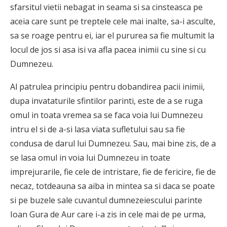
sfarsitul vietii nebagat in seama si sa cinsteasca pe
aceia care sunt pe treptele cele mai inalte, sa-i asculte,
sa se roage pentru ei, iar el pururea sa fie multumit la
locul de jos si asa isi va afla pacea inimii cu sine si cu
Dumnezeu.
Al patrulea principiu pentru dobandirea pacii inimii,
dupa invataturile sfintilor parinti, este de a se ruga
omul in toata vremea sa se faca voia lui Dumnezeu
intru el si de a-si lasa viata sufletului sau sa fie
condusa de darul lui Dumnezeu. Sau, mai bine zis, de a
se lasa omul in voia lui Dumnezeu in toate
imprejurarile, fie cele de intristare, fie de fericire, fie de
necaz, totdeauna sa aiba in mintea sa si daca se poate
si pe buzele sale cuvantul dumnezeiescului parinte
Ioan Gura de Aur care i-a zis in cele mai de pe urma,