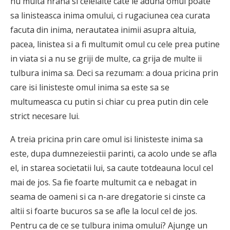
nu multa hrana si celelalte cate le aduna omul poate
sa linisteasca inima omului, ci rugaciunea cea curata
facuta din inima, nerautatea inimii asupra altuia,
pacea, linistea si a fi multumit omul cu cele prea putine
in viata si a nu se griji de multe, ca grija de multe ii
tulbura inima sa. Deci sa rezumam: a doua pricina prin
care isi linisteste omul inima sa este sa se
multumeasca cu putin si chiar cu prea putin din cele
strict necesare lui.
A treia pricina prin care omul isi linisteste inima sa
este, dupa dumnezeiestii parinti, ca acolo unde se afla
el, in starea societatii lui, sa caute totdeauna locul cel
mai de jos. Sa fie foarte multumit ca e nebagat in
seama de oameni si ca n-are dregatorie si cinste ca
altii si foarte bucuros sa se afle la locul cel de jos.
Pentru ca de ce se tulbura inima omului? Ajunge un