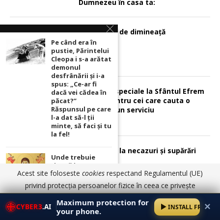
Dumnezeu în casa ta:
3 rugăciuni de dimineață
Pe când era în
pustie, Părintelui
Cleopa i s-a arătat
demonul
desfrânării şi i-a
spus: „Ce-ar fi
Rugăciuni speciale la Sfântul Efrem
dacă vei cădea în
cel Nou pentru cei care cauta o
păcat?”
Răspunsul pe care
locuinţă şi un serviciu
l-a dat să-l ții
minte, să faci și tu
la fel!
3 rugăciuni la necazuri și supărări
Unde trebuie
ținută icoana cu
Acest site foloseste
cookies
respectand Regulamentul (UE)
Maica Domnului
pentru ca
privind protecția persoanelor fizice în ceea ce privește
rugăciunile
prelucrarea datelor cu caracter personal și privind libera
noastre să prindă
Maximum protection for
✕
CYBER3
.AI
INSTALL FREE
putere
circulație a acestor date.
Am înțeles
Detalii aici
Psalmul 126 pentru pacea în familie
your phone.