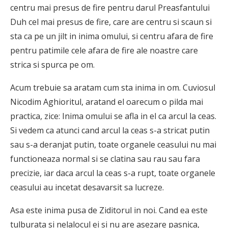
centru mai presus de fire pentru darul Preasfantului
Duh cel mai presus de fire, care are centru si scaun si
sta ca pe un jilt in inima omului, si centru afara de fire
pentru patimile cele afara de fire ale noastre care
strica si spurca pe om.
Acum trebuie sa aratam cum sta inima in om. Cuviosul
Nicodim Aghioritul, aratand el oarecum o pilda mai
practica, zice: Inima omului se afla in el ca arcul la ceas.
Si vedem ca atunci cand arcul la ceas s-a stricat putin
sau s-a deranjat putin, toate organele ceasului nu mai
functioneaza normal si se clatina sau rau sau fara
precizie, iar daca arcul la ceas s-a rupt, toate organele
ceasului au incetat desavarsit sa lucreze.
Asa este inima pusa de Ziditorul in noi. Cand ea este
tulburata si nelalocul ei si nu are asezare pasnica,