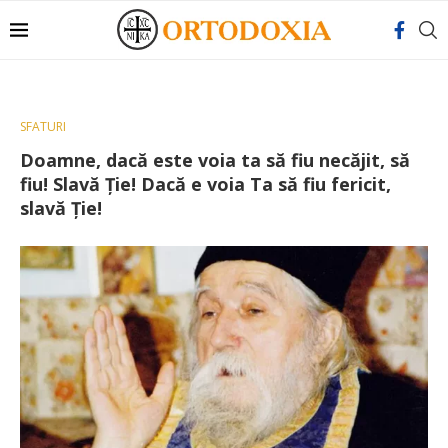
SFATURI
Doamne, dacă este voia ta să fiu necăjit, să
fiu! Slavă Ție! Dacă e voia Ta să fiu fericit,
slavă Ție!