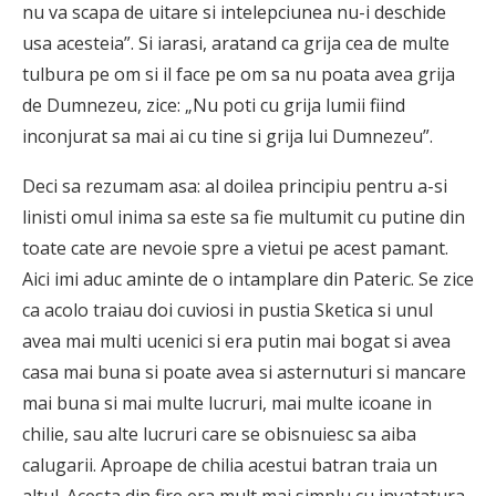
nu va scapa de uitare si intelepciunea nu-i deschide
usa acesteia”. Si iarasi, aratand ca grija cea de multe
tulbura pe om si il face pe om sa nu poata avea grija
de Dumnezeu, zice: „Nu poti cu grija lumii fiind
inconjurat sa mai ai cu tine si grija lui Dumnezeu”.
Deci sa rezumam asa: al doilea principiu pentru a-si
linisti omul inima sa este sa fie multumit cu putine din
toate cate are nevoie spre a vietui pe acest pamant.
Aici imi aduc aminte de o intamplare din Pateric. Se zice
ca acolo traiau doi cuviosi in pustia Sketica si unul
avea mai multi ucenici si era putin mai bogat si avea
casa mai buna si poate avea si asternuturi si mancare
mai buna si mai multe lucruri, mai multe icoane in
chilie, sau alte lucruri care se obisnuiesc sa aiba
calugarii. Aproape de chilia acestui batran traia un