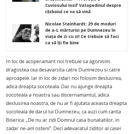
Cuviosului Iosif Vatopedinul despre
războiul ce va să vină
Nicolae Steinhardt: 29 de moduri
de a-L mărturisi pe Dumnezeu în
viaţa de zi cu zi! Ce trebuie să faci
ca să îți fie bine
In loc de acoperamant noi trebuie sa agonisim
dragostea cea desavarsita catre Dumnezeu si catre
aproapele. Iar in loc de zidari noi folosim deslusirea,
adica dreapta socoteala. Dar nu ajunge dreapta
socoteala a noastra sau discernamantul, adica
deslusirea noastra, de nu ar fi ajutata aceasta dreapta
socoteala de darul lui Dumnezeu, ca auzi cum canta
Biserica: „De nu ar zidi Domnul casa bunatatilor, in
zadar ne-am osteni”. Deci adevaratul ziditor al casei