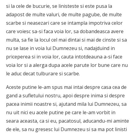
si la cele de bucurie, se linisteste si este pusa la
adapost de multe valuri, de multe pagube, de multe
scarbe si neasezari care se intampla impotriva celor
care voiesc sa-si faca voia lor, sa dobandeasca avere
multa, sa fie la locul cel mai dintai si mai de cinste si sa
nu se lase in voia lui Dumnezeu si, nadajduind in
priceperea si in voia lor, cauta intotdeauna a-si face
voia lor si a alerga dupa acele parute lor bune care nu
le aduc decat tulburare si scarbe.
Aceste putine le-am spus mai intai despre casa cea de
gand a sufletului nostru, apoi despre inima si despre
pacea inimii noastre si, ajutand mila lui Dumnezeu, sa
nu uit nici eu acele putine pe care le-am vorbit in
seara aceasta, ca si eu, pacatosul, aducandu-mi aminte
de ele, sa nu gresesc lui Dumnezeu si sa ma pot linisti