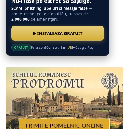
Nu-l lăsa pe escroc să câștige.
SCAM, phishing, apeluri și mesaje false
—
oprite instant pe telefonul tău, cu baza de
2.000.000
de amenințări.
INSTALEAZĂ GRATUIT
Fără cont
Construit în
UE
GRATUIT
Google Play