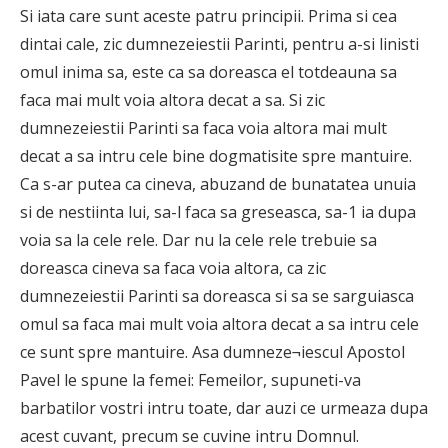
Si iata care sunt aceste patru principii. Prima si cea
dintai cale, zic dumnezeiestii Parinti, pentru a-si linisti
omul inima sa, este ca sa doreasca el totdeauna sa
faca mai mult voia altora decat a sa. Si zic
dumnezeiestii Parinti sa faca voia altora mai mult
decat a sa intru cele bine dogmatisite spre mantuire.
Ca s-ar putea ca cineva, abuzand de bunatatea unuia
si de nestiinta lui, sa-l faca sa greseasca, sa-1 ia dupa
voia sa la cele rele. Dar nu la cele rele trebuie sa
doreasca cineva sa faca voia altora, ca zic
dumnezeiestii Parinti sa doreasca si sa se sarguiasca
omul sa faca mai mult voia altora decat a sa intru cele
ce sunt spre mantuire. Asa dumneze¬iescul Apostol
Pavel le spune la femei: Femeilor, supuneti-va
barbatilor vostri intru toate, dar auzi ce urmeaza dupa
acest cuvant, precum se cuvine intru Domnul.