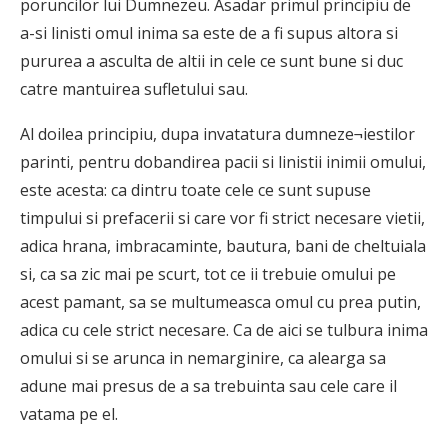
poruncilor lui Dumnezeu. Asadar primul principiu de
a-si linisti omul inima sa este de a fi supus altora si
pururea a asculta de altii in cele ce sunt bune si duc
catre mantuirea sufletului sau.
Al doilea principiu, dupa invatatura dumneze¬iestilor
parinti, pentru dobandirea pacii si linistii inimii omului,
este acesta: ca dintru toate cele ce sunt supuse
timpului si prefacerii si care vor fi strict necesare vietii,
adica hrana, imbracaminte, bautura, bani de cheltuiala
si, ca sa zic mai pe scurt, tot ce ii trebuie omului pe
acest pamant, sa se multumeasca omul cu prea putin,
adica cu cele strict necesare. Ca de aici se tulbura inima
omului si se arunca in nemarginire, ca alearga sa
adune mai presus de a sa trebuinta sau cele care il
vatama pe el.