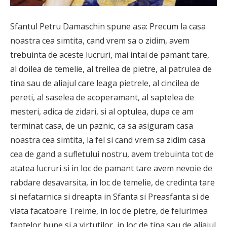
Sfantul Petru Damaschin spune asa: Precum la casa
noastra cea simtita, cand vrem sa o zidim, avem
trebuinta de aceste lucruri, mai intai de pamant tare,
al doilea de temelie, al treilea de pietre, al patrulea de
tina sau de aliajul care leaga pietrele, al cincilea de
pereti, al saselea de acoperamant, al saptelea de
mesteri, adica de zidari, si al optulea, dupa ce am
terminat casa, de un paznic, ca sa asiguram casa
noastra cea simtita, la fel si cand vrem sa zidim casa
cea de gand a sufletului nostru, avem trebuinta tot de
atatea lucruri si in loc de pamant tare avem nevoie de
rabdare desavarsita, in loc de temelie, de credinta tare
si nefatarnica si dreapta in Sfanta si Preasfanta si de
viata facatoare Treime, in loc de pietre, de felurimea
faptelor bune si a virtutilor, in loc de tina sau de aliajul