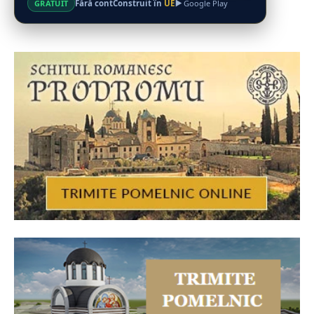
Fără cont
Construit în
UE
GRATUIT
Google Play