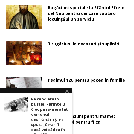
Rugăciuni speciale la Sfântul Efrem
cel Nou pentru cei care cauta o
locuinţă şi un serviciu
3 rugăciuni la necazuri și supărări
Psalmul 126 pentru pacea în familie
Pe când era în
pustie, Părintelui
Cleopa i s-a arătat
demonul
Sunt 2 rugaciuni pentru mame:
desfrânării şi i-a
pentru fiu si pentru fiica
spus: „Ce-ar fi
dacă vei cădea în