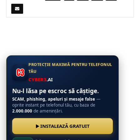
PROTECȚIE MAXIMĂ PENTRU TELEFONUL
TĂU
CYBER3
.AI
Nu-l lăsa pe escroc să câștige.
SCAM, phishing, apeluri și mesaje false
—
oprite instant pe telefonul tău, cu baza de
2.000.000
de amenințări.
INSTALEAZĂ GRATUIT