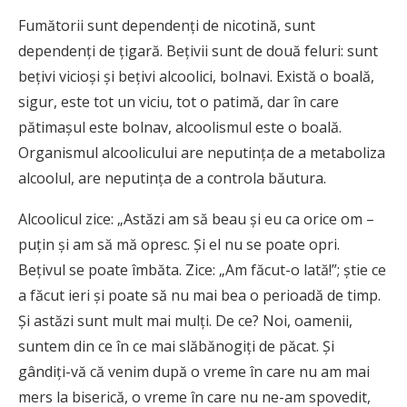
Fumătorii sunt dependenţi de nicotină, sunt
dependenţi de ţigară. Beţivii sunt de două feluri: sunt
beţivi vicioşi şi beţivi alcoolici, bolnavi. Există o boală,
sigur, este tot un viciu, tot o patimă, dar în care
pătimaşul este bolnav, alcoolismul este o boală.
Organismul alcoolicului are neputinţa de a metaboliza
alcoolul, are neputinţa de a controla băutura.
Alcoolicul zice: „Astăzi am să beau şi eu ca orice om –
puţin şi am să mă opresc. Şi el nu se poate opri.
Beţivul se poate îmbăta. Zice: „Am făcut-o lată!”; ştie ce
a făcut ieri şi poate să nu mai bea o perioadă de timp.
Şi astăzi sunt mult mai mulţi. De ce? Noi, oamenii,
suntem din ce în ce mai slăbănogiţi de păcat. Şi
gândiţi-vă că venim după o vreme în care nu am mai
mers la biserică, o vreme în care nu ne-am spovedit,