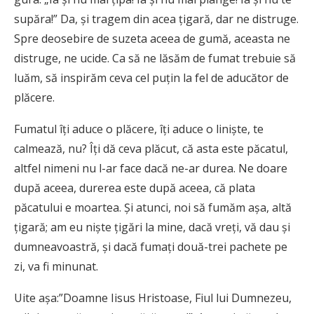
supăra!” Da, şi tragem din acea ţigară, dar ne distruge.
Spre deosebire de suzeta aceea de gumă, aceasta ne
distruge, ne ucide. Ca să ne lăsăm de fumat trebuie să
luăm, să inspirăm ceva cel puţin la fel de aducător de
plăcere.
Fumatul îţi aduce o plăcere, îţi aduce o linişte, te
calmează, nu? Îţi dă ceva plăcut, că asta este păcatul,
altfel nimeni nu l-ar face dacă ne-ar durea. Ne doare
după aceea, durerea este după aceea, că plata
păcatului e moartea. Şi atunci, noi să fumăm aşa, altă
ţigară; am eu nişte ţigări la mine, dacă vreţi, vă dau şi
dumneavoastră, şi dacă fumaţi două-trei pachete pe
zi, va fi minunat.
Uite aşa:”Doamne Iisus Hristoase, Fiul lui Dumnezeu,