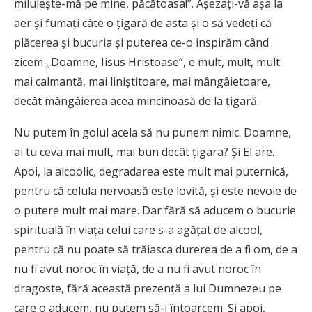
miluieşte-mă pe mine, păcătoasa!”. Aşezaţi-vă aşa la
aer şi fumaţi câte o ţigară de asta şi o să vedeţi că
plăcerea şi bucuria şi puterea ce-o inspirăm când
zicem „Doamne, Iisus Hristoase”, e mult, mult, mult
mai calmantă, mai liniştitoare, mai mângâietoare,
decât mângâierea acea mincinoasă de la ţigară.
Nu putem în golul acela să nu punem nimic. Doamne,
ai tu ceva mai mult, mai bun decât ţigara? Şi El are.
Apoi, la alcoolic, degradarea este mult mai puternică,
pentru că celula nervoasă este lovită, şi este nevoie de
o putere mult mai mare. Dar fără să aducem o bucurie
spirituală în viaţa celui care s-a agăţat de alcool,
pentru că nu poate să trăiasca durerea de a fi om, de a
nu fi avut noroc în viaţă, de a nu fi avut noroc în
dragoste, fără această prezenţă a lui Dumnezeu pe
care o aducem, nu putem să-i întoarcem. Şi apoi,