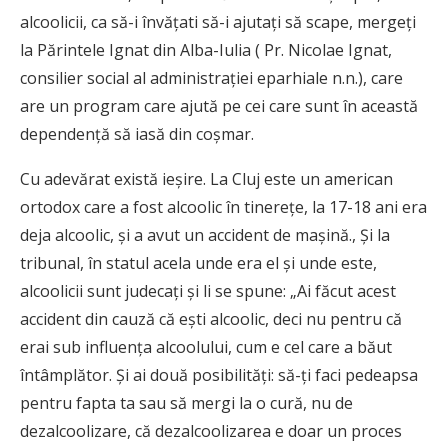
alcoolicii, ca să-i învăţati să-i ajutaţi să scape, mergeţi
la Părintele Ignat din Alba-Iulia ( Pr. Nicolae Ignat,
consilier social al administraţiei eparhiale n.n.), care
are un program care ajută pe cei care sunt în această
dependenţă să iasă din coşmar.
Cu adevărat există ieşire. La Cluj este un american
ortodox care a fost alcoolic în tinereţe, la 17-18 ani era
deja alcoolic, şi a avut un accident de maşină., Şi la
tribunal, în statul acela unde era el şi unde este,
alcoolicii sunt judecaţi şi li se spune: „Ai făcut acest
accident din cauză că eşti alcoolic, deci nu pentru că
erai sub influenţa alcoolului, cum e cel care a băut
întâmplător. Şi ai două posibilităţi: să-ţi faci pedeapsa
pentru fapta ta sau să mergi la o cură, nu de
dezalcoolizare, că dezalcoolizarea e doar un proces