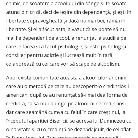
chimic, de scoatere a acoolului din sânge şi te scoate
atunci din criză, deci de ieşire din dependenţă, şi eşti în
libertate supravegheată şi dacă nu mai bei, rămâi în
libertate. Şi el a făcut asta, a văzut că se poate să nu
mai fie dependent de alcool, a renunţat la studiile pe
care le făcea şi a făcut psihologie, şi este psiholog şi
consilier pentru adicţie şi lucrează mult în ţară,
colaborează cu cei care vor să scape de alcoolism.
Apoi există comunitate aceasta a alcoolicilor anonimi
care au o metodă pe care au descoperit-o credincioşii
americani după ce au renunţat să-i mai dea forma de
credinţă, ca să nu-i alunge pe alcoolicii necredincioşi,
dar care seamănă cumva cu felul în care creştinul, la
începutul apariţiei Bisericii, se adresa lui Dumnezeu cu
o naivitate şi cu o credinţă de deznădăjduit, de cel aflat