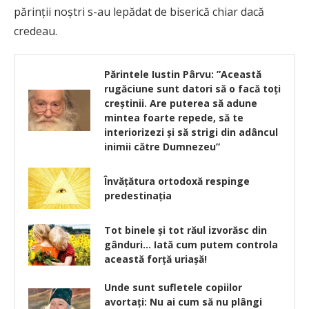
părinţii noştri s-au lepădat de biserică chiar dacă
credeau.
Părintele Iustin Pârvu: ”Această
rugăciune sunt datori să o facă toți
creştinii. Are puterea să adune
mintea foarte repede, să te
interiorizezi şi să strigi din adâncul
inimii către Dumnezeu”
Învățătura ortodoxă respinge
predestinația
Tot binele şi tot răul izvorăsc din
gânduri… Iată cum putem controla
această forță uriașă!
Unde sunt sufletele copiilor
avortați: Nu ai cum să nu plângi