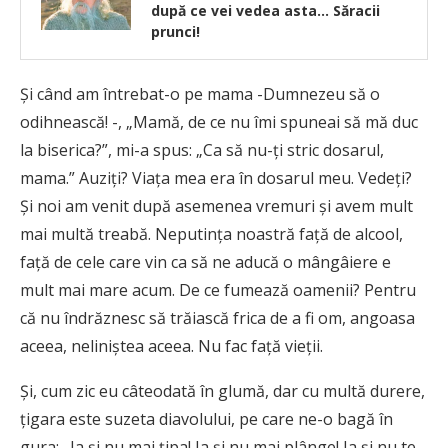
după ce vei vedea asta… Săracii
prunci!
Și când am întrebat-o pe mama -Dumnezeu să o
odihnească! -, „Mamă, de ce nu îmi spuneai să mă duc
la biserica?”, mi-a spus: „Ca să nu-ţi stric dosarul,
mama.” Auziţi? Viaţa mea era în dosarul meu. Vedeţi?
Şi noi am venit după asemenea vremuri şi avem mult
mai multă treabă. Neputinţa noastră faţă de alcool,
faţă de cele care vin ca să ne aducă o mângâiere e
mult mai mare acum. De ce fumează oamenii? Pentru
că nu îndrăznesc să trăiască frica de a fi om, angoasa
aceea, neliniştea aceea. Nu fac faţă vieţii.
Şi, cum zic eu câteodată în glumă, dar cu multă durere,
ţigara este suzeta diavolului, pe care ne-o bagă în
gura: „Ia şi nu mai ţipa! Ia şi nu mai plânge! Ia şi nu te