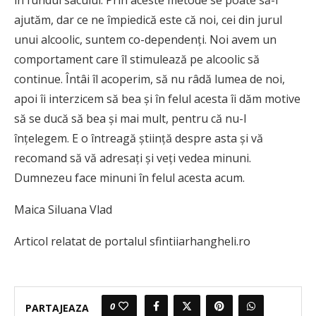
în fundul sacului. Prin aceste metode se poate să-i
ajutăm, dar ce ne împiedică este că noi, cei din jurul
unui alcoolic, suntem co-dependenţi. Noi avem un
comportament care îl stimulează pe alcoolic să
continue. Întâi îl acoperim, să nu râdă lumea de noi,
apoi îi interzicem să bea şi în felul acesta îi dăm motive
să se ducă să bea şi mai mult, pentru că nu-l
înţelegem. E o întreagă ştiinţă despre asta şi vă
recomand să vă adresaţi şi veţi vedea minuni.
Dumnezeu face minuni în felul acesta acum.
Maica Siluana Vlad
Articol relatat de portalul sfintiiarhangheli.ro
0
PARTAJEAZA