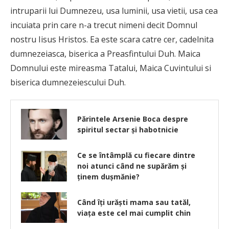
intruparii lui Dumnezeu, usa luminii, usa vietii, usa cea
incuiata prin care n-a trecut nimeni decit Domnul
nostru Iisus Hristos. Ea este scara catre cer, cadelnita
dumnezeiasca, biserica a Preasfintului Duh. Maica
Domnului este mireasma Tatalui, Maica Cuvintului si
biserica dumnezeiescului Duh.
Părintele Arsenie Boca despre
spiritul sectar și habotnicie
Ce se întâmplă cu fiecare dintre
noi atunci când ne supărăm și
ținem dușmănie?
Când îţi urăşti mama sau tatăl,
viaţa este cel mai cumplit chin