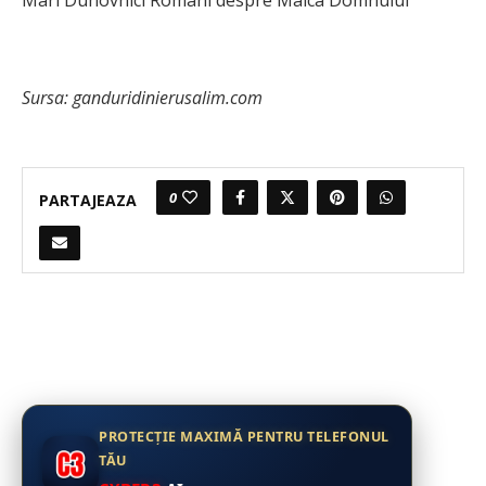
Mari Duhovnici Romani despre Maica Domnului
Sursa: ganduridinierusalim.com
0
PARTAJEAZA
PROTECȚIE MAXIMĂ PENTRU TELEFONUL
TĂU