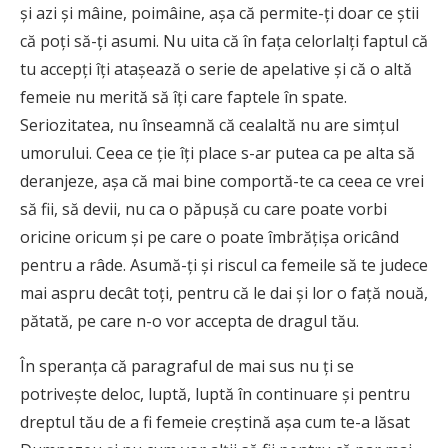
și azi și mâine, poimâine, așa că permite-ți doar ce știi
că poți să-ți asumi. Nu uita că în fața celorlalți faptul că
tu accepți îți atașează o serie de apelative și că o altă
femeie nu merită să îți care faptele în spate.
Seriozitatea, nu înseamnă că cealaltă nu are simțul
umorului. Ceea ce ție îți place s-ar putea ca pe alta să
deranjeze, așa că mai bine comportă-te ca ceea ce vrei
să fii, să devii, nu ca o păpușă cu care poate vorbi
oricine oricum și pe care o poate îmbrățișa oricând
pentru a râde. Asumă-ți și riscul ca femeile să te judece
mai aspru decât toți, pentru că le dai și lor o față nouă,
pătată, pe care n-o vor accepta de dragul tău.
În speranța că paragraful de mai sus nu ți se
potrivește deloc, luptă, luptă în continuare și pentru
dreptul tău de a fi femeie creștină așa cum te-a lăsat