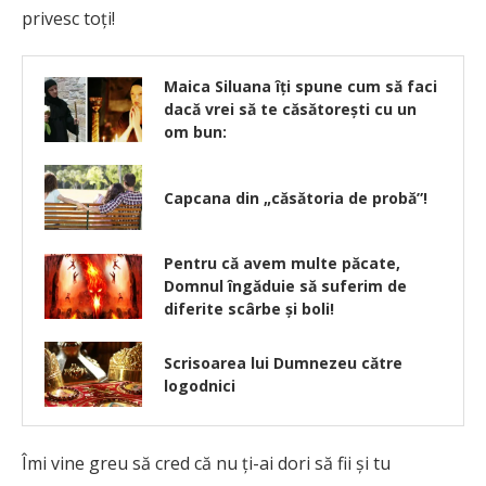
privesc toți!
Maica Siluana îți spune cum să faci
dacă vrei să te căsătorești cu un
om bun:
Capcana din „căsătoria de probă”!
Pentru că avem multe păcate,
Domnul îngăduie să suferim de
diferite scârbe și boli!
Scrisoarea lui Dumnezeu către
logodnici
Îmi vine greu să cred că nu ți-ai dori să fii și tu