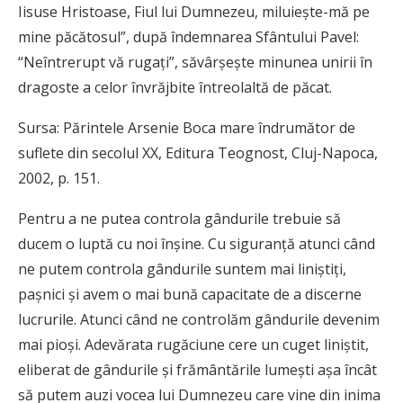
Iisuse Hristoase, Fiul lui Dumnezeu, miluieşte-mă pe
mine păcătosul”, după îndemnarea Sfântului Pavel:
“Neîntrerupt vă rugaţi”, săvârşeşte minunea unirii în
dragoste a celor învrăjbite întreolaltă de păcat.
Sursa: Părintele Arsenie Boca mare îndrumător de
suflete din secolul XX, Editura Teognost, Cluj-Napoca,
2002, p. 151.
P
entru a ne putea controla gândurile trebuie să
ducem o luptă cu noi înşine. Cu siguranţă atunci când
ne putem controla gândurile suntem mai liniştiţi,
paşnici şi avem o mai bună capacitate de a discerne
lucrurile. Atunci când ne controlăm gândurile devenim
mai pioşi. Adevărata rugăciune cere un cuget liniştit,
eliberat de gândurile şi frământările lumeşti aşa încât
să putem auzi vocea lui Dumnezeu care vine din inima