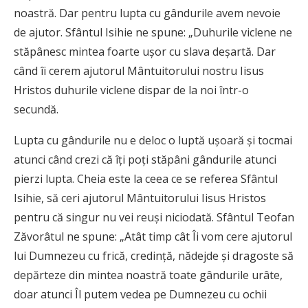
noastră. Dar pentru lupta cu gândurile avem nevoie
de ajutor. Sfântul Isihie ne spune: „Duhurile viclene ne
stăpânesc mintea foarte uşor cu slava deşartă. Dar
când îi cerem ajutorul Mântuitorului nostru Iisus
Hristos duhurile viclene dispar de la noi într-o
secundă.
Lupta cu gândurile nu e deloc o luptă uşoară şi tocmai
atunci când crezi că îţi poţi stăpâni gândurile atunci
pierzi lupta. Cheia este la ceea ce se referea Sfântul
Isihie, să ceri ajutorul Mântuitorului Iisus Hristos
pentru că singur nu vei reuşi niciodată. Sfântul Teofan
Zăvorâtul ne spune: „Atât timp cât Îi vom cere ajutorul
lui Dumnezeu cu frică, credinţă, nădejde şi dragoste să
depărteze din mintea noastră toate gândurile urâte,
doar atunci Îl putem vedea pe Dumnezeu cu ochii