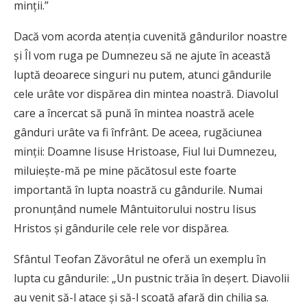
minţii.”
Dacă vom acorda atenţia cuvenită gândurilor noastre
şi Îl vom ruga pe Dumnezeu să ne ajute în această
luptă deoarece singuri nu putem, atunci gândurile
cele urâte vor dispărea din mintea noastră. Diavolul
care a încercat să pună în mintea noastră acele
gânduri urâte va fi înfrânt. De aceea, rugăciunea
minţii: Doamne Iisuse Hristoase, Fiul lui Dumnezeu,
miluieşte-mă pe mine păcătosul este foarte
importantă în lupta noastră cu gândurile. Numai
pronunţând numele Mântuitorului nostru Iisus
Hristos şi gândurile cele rele vor dispărea.
Sfântul Teofan Zăvorâtul ne oferă un exemplu în
lupta cu gândurile: „Un pustnic trăia în deşert. Diavolii
au venit să-l atace şi să-l scoată afară din chilia sa.