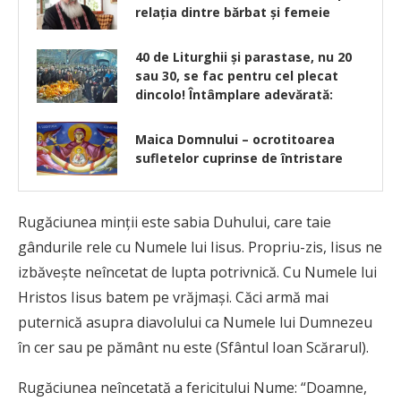
relația dintre bărbat și femeie
40 de Liturghii și parastase, nu 20
sau 30, se fac pentru cel plecat
dincolo! Întâmplare adevărată:
Maica Domnului – ocrotitoarea
sufletelor cuprinse de întristare
Rugăciunea minţii este sabia Duhului, care taie
gândurile rele cu Numele lui Iisus. Propriu-zis, Iisus ne
izbăveşte neîncetat de lupta potrivnică. Cu Numele lui
Hristos Iisus batem pe vrăjmaşi. Căci armă mai
puternică asupra diavolului ca Numele lui Dumnezeu
în cer sau pe pământ nu este (Sfântul Ioan Scărarul).
Rugăciunea neîncetată a fericitului Nume: “Doamne,