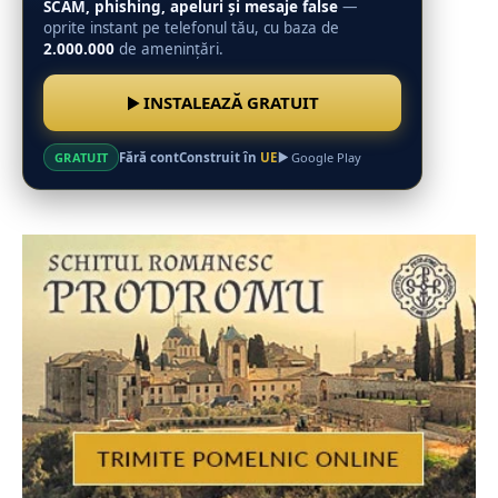
SCAM, phishing, apeluri și mesaje false
—
oprite instant pe telefonul tău, cu baza de
2.000.000
de amenințări.
INSTALEAZĂ GRATUIT
Fără cont
Construit în
UE
GRATUIT
Google Play