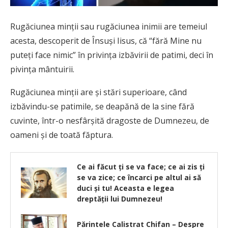
Rugăciunea minţii sau rugăciunea inimii are temeiul
acesta, descoperit de Însuşi Iisus, că “fără Mine nu
puteţi face nimic” în privinţa izbăvirii de patimi, deci în
pivinţa mântuirii.
Rugăciunea minţii are şi stări superioare, când
izbăvindu-se patimile, se deapănă de la sine fără
cuvinte, într-o nesfârşită dragoste de Dumnezeu, de
oameni şi de toată făptura.
Ce ai făcut ţi se va face; ce ai zis ţi
se va zice; ce încarci pe altul ai să
duci şi tu! Aceasta e legea
dreptății lui Dumnezeu!
Părintele Calistrat Chifan – Despre