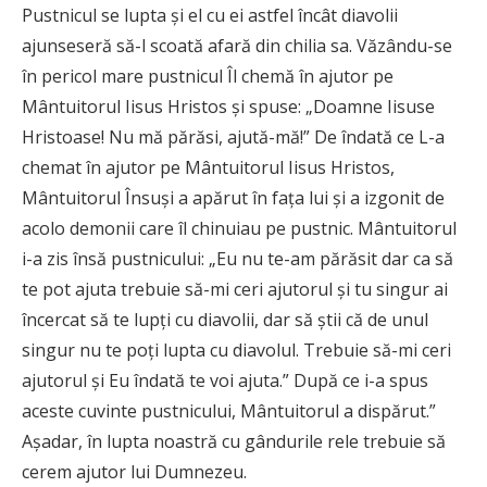
Pustnicul se lupta şi el cu ei astfel încât diavolii
ajunseseră să-l scoată afară din chilia sa. Văzându-se
în pericol mare pustnicul Îl chemă în ajutor pe
Mântuitorul Iisus Hristos şi spuse: „Doamne Iisuse
Hristoase! Nu mă părăsi, ajută-mă!” De îndată ce L-a
chemat în ajutor pe Mântuitorul Iisus Hristos,
Mântuitorul Însuşi a apărut în faţa lui şi a izgonit de
acolo demonii care îl chinuiau pe pustnic. Mântuitorul
i-a zis însă pustnicului: „Eu nu te-am părăsit dar ca să
te pot ajuta trebuie să-mi ceri ajutorul şi tu singur ai
încercat să te lupţi cu diavolii, dar să ştii că de unul
singur nu te poţi lupta cu diavolul. Trebuie să-mi ceri
ajutorul şi Eu îndată te voi ajuta.” După ce i-a spus
aceste cuvinte pustnicului, Mântuitorul a dispărut.”
Aşadar, în lupta noastră cu gândurile rele trebuie să
cerem ajutor lui Dumnezeu.