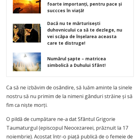
foarte importanţi, pentru pace și
succces în viaţă!
Dacă nu te mărturiseşti
duhovnicului ca să te dezlege, nu
vei scăpa de înşelarea aceasta
care te distruge!
Numărul şapte – matricea
simbolică a Duhului Sfânt!
Ca să ne izbăvim de osândire, să luăm aminte la sinele
nostru să nu primim de la nimeni gânduri străine şi să
fim ca nişte morţi.
O pildă de cumpătare ne-a dat Sfântul Grigorie
Taumaturgul (episcopul Neocezareei, prăznuit la 17
noiembrie). Acostat într-o piaţă publică de o femeie de