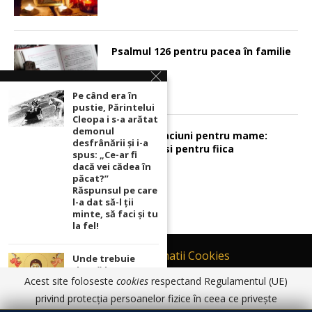
Psalmul 126 pentru pacea în familie
Pe când era în
pustie, Părintelui
Cleopa i s-a arătat
demonul
Sunt 2 rugaciuni pentru mame:
desfrânării şi i-a
pentru fiu si pentru fiica
spus: „Ce-ar fi
dacă vei cădea în
păcat?”
Răspunsul pe care
l-a dat să-l ții
minte, să faci și tu
la fel!
Contact
Informatii Cookies
Unde trebuie
ținută icoana cu
Politică de Confidențialitate
Acest site foloseste
cookies
respectand Regulamentul (UE)
Maica Domnului
TERMENI SI CONDITII DE UTILIZARE
pentru ca
privind protecția persoanelor fizice în ceea ce privește
rugăciunile