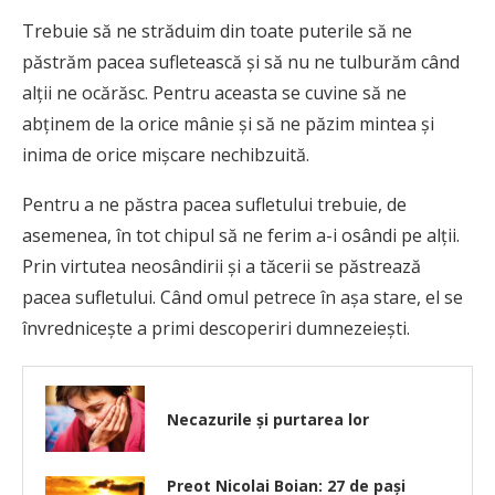
Trebuie să ne străduim din toate puterile să ne
păstrăm pacea sufletească şi să nu ne tulburăm când
alţii ne ocărăsc. Pentru aceasta se cuvine să ne
abţinem de la orice mânie şi să ne păzim mintea şi
inima de orice mişcare nechibzuită.
Pentru a ne păstra pacea sufletului trebuie, de
asemenea, în tot chipul să ne ferim a-i osândi pe alţii.
Prin virtutea neosândirii şi a tăcerii se păstrează
pacea sufletului. Când omul petrece în aşa stare, el se
învredniceşte a primi descoperiri dumnezeieşti.
Necazurile și purtarea lor
Preot Nicolai Boian: 27 de paşi