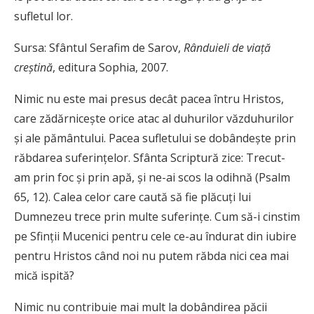
sufletul lor.
Sursa:
Sfântul Serafim de Sarov,
Rânduieli de viaţă
creştină
, editura Sophia, 2007.
N
imic nu este mai presus decât pacea întru Hristos,
care zădărniceşte orice atac al duhurilor văzduhurilor
şi ale pământului. Pacea sufletului se dobândeşte prin
răbdarea suferinţelor. Sfânta Scriptură zice: Trecut-
am prin foc şi prin apă, şi ne-ai scos la odihnă (Psalm
65, 12). Calea celor care caută să fie plăcuţi lui
Dumnezeu trece prin multe suferinţe. Cum să-i cinstim
pe Sfinţii Mucenici pentru cele ce-au îndurat din iubire
pentru Hristos când noi nu putem răbda nici cea mai
mică ispită?
Nimic nu contribuie mai mult la dobândirea păcii