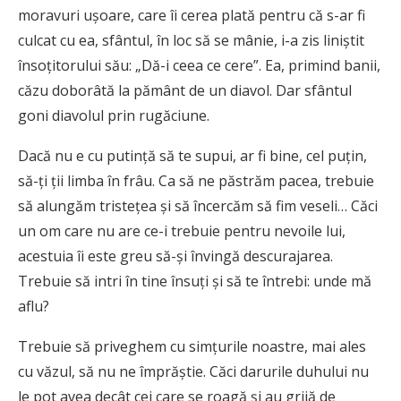
moravuri uşoare, care îi cerea plată pentru că s-ar fi
culcat cu ea, sfântul, în loc să se mânie, i-a zis liniştit
însoţitorului său: „Dă-i ceea ce cere”. Ea, primind banii,
căzu doborâtă la pământ de un diavol. Dar sfântul
goni diavolul prin rugăciune.
Dacă nu e cu putinţă să te supui, ar fi bine, cel puţin,
să-ţi ţii limba în frâu. Ca să ne păstrăm pacea, trebuie
să alungăm tristeţea şi să încercăm să fim veseli… Căci
un om care nu are ce-i trebuie pentru nevoile lui,
acestuia îi este greu să-şi învingă descurajarea.
Trebuie să intri în tine însuţi şi să te întrebi: unde mă
aflu?
Trebuie să priveghem cu simţurile noastre, mai ales
cu văzul, să nu ne împrăştie. Căci darurile duhului nu
le pot avea decât cei care se roagă şi au grijă de