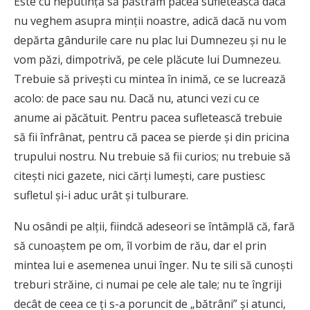
E
ste cu neputinţă să păstrăm pacea sufletească dacă
nu veghem asupra minţii noastre, adică dacă nu vom
depărta gândurile care nu plac lui Dumnezeu şi nu le
vom păzi, dimpotrivă, pe cele plăcute lui Dumnezeu.
Trebuie să priveşti cu mintea în inimă, ce se lucrează
acolo: de pace sau nu. Dacă nu, atunci vezi cu ce
anume ai păcătuit. Pentru pacea sufletească trebuie
să fii înfrânat, pentru că pacea se pierde şi din pricina
trupului nostru. Nu trebuie să fii curios; nu trebuie să
citeşti nici gazete, nici cărţi lumeşti, care pustiesc
sufletul şi-i aduc urât şi tulburare.
Nu osândi pe alţii, fiindcă adeseori se întâmplă că, fară
să cunoaştem pe om, îl vorbim de rău, dar el prin
mintea lui e asemenea unui înger. Nu te sili să cunoşti
treburi străine, ci numai pe cele ale tale; nu te îngriji
decât de ceea ce ţi s-a poruncit de „bătrâni” şi atunci,