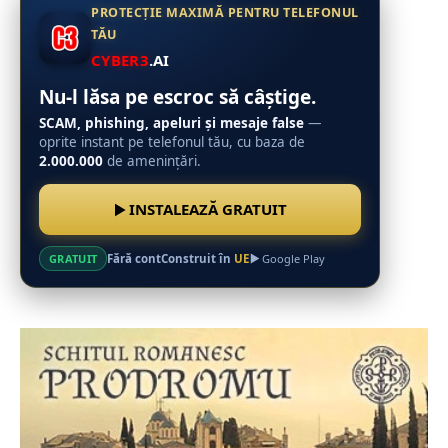
PROTECȚIE MAXIMĂ PENTRU TELEFONUL
TĂU
CYBER3
.AI
Nu-l lăsa pe escroc să câștige.
SCAM, phishing, apeluri și mesaje false
—
oprite instant pe telefonul tău, cu baza de
2.000.000
de amenințări.
INSTALEAZĂ GRATUIT
Fără cont
Construit în
UE
GRATUIT
Google Play