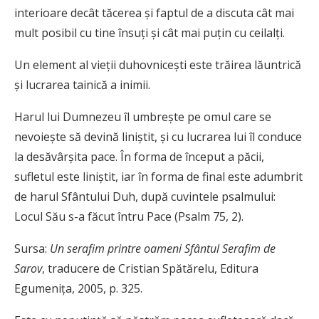
interioare decât tăcerea şi faptul de a discuta cât mai
mult posibil cu tine însuţi şi cât mai puţin cu ceilalţi.
Un element al vieţii duhovniceşti este trăirea lăuntrică
şi lucrarea tainică a inimii.
Harul lui Dumnezeu îl umbreşte pe omul care se
nevoieşte să devină liniştit, şi cu lucrarea lui îl conduce
la desăvârşita pace. În forma de început a păcii,
sufletul este liniştit, iar în forma de final este adumbrit
de harul Sfântului Duh, după cuvintele psalmului:
Locul Său s-a făcut întru Pace (Psalm 75, 2).
Sursa:
Un serafim printre oameni Sfântul Serafim de
Sarov
, traducere de Cristian Spătărelu, Editura
Egumeniţa, 2005, p. 325.