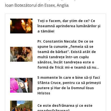
Ioan Botezătorul din Essex, Anglia.
Toți o facem, dar știm de ce? Ce
înseamnă aprinderea lumânărilor și
a tămâiei
Pr. Constantin Necula: De ce se
spune la cununie „femeia să se
teamă de bărbat”. Există atât de
multă tandrețe într-un cuplu
sănătos, încât tandrețea este o
formă de frică: mi-e teamă să nu…
5 momente în care e bine să-ţi faci
Sfânta Cruce, pentru ca să primeşti
putere şi Har de la Domnul Iisus
Hristos
Ce este desfrânarea și ce este
preadesfrânarea?