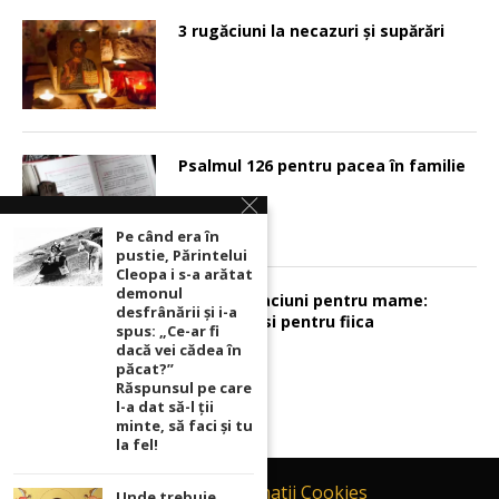
3 rugăciuni la necazuri și supărări
Psalmul 126 pentru pacea în familie
Pe când era în
pustie, Părintelui
Cleopa i s-a arătat
demonul
Sunt 2 rugaciuni pentru mame:
desfrânării şi i-a
pentru fiu si pentru fiica
spus: „Ce-ar fi
dacă vei cădea în
păcat?”
Răspunsul pe care
l-a dat să-l ții
minte, să faci și tu
la fel!
Contact
Informatii Cookies
Unde trebuie