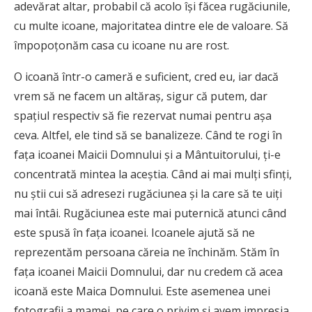
adevărat altar, probabil că acolo îşi făcea rugăciunile,
cu multe icoane, majoritatea dintre ele de valoare. Să
împopoţonăm casa cu icoane nu are rost.
O icoană într-o cameră e suficient, cred eu, iar dacă
vrem să ne facem un altăraş, sigur că putem, dar
spaţiul respectiv să fie rezervat numai pentru aşa
ceva. Altfel, ele tind să se banalizeze. Când te rogi în
faţa icoanei Maicii Domnului şi a Mântuitorului, ţi-e
concentrată mintea la aceştia. Când ai mai mulţi sfinţi,
nu ştii cui să adresezi rugăciunea şi la care să te uiţi
mai întâi. Rugăciunea este mai puternică atunci când
este spusă în faţa icoanei. Icoanele ajută să ne
reprezentăm persoana căreia ne închinăm. Stăm în
faţa icoanei Maicii Domnului, dar nu credem că acea
icoană este Maica Domnului. Este asemenea unei
fotografii a mamei, pe care o privim şi avem impresia