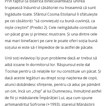
Prin faptul că Biserica binecuvântează unirea
trupească înăuntrul căsătoriei nu înseamnă că sunt
îngăduite toate. Sfântul Cosma Etolianul îi sfătuieşte
pe cei căsătoriţi: “să convieţuiţi cu bună-cuviinţă, ca
nişte creştini” (Predici 2). Cele neîngăduite constituie
un păcat grav şi primesc mustrare. Şi una dintre cele
mai mari binefaceri pe care le poate oferi soţia bună
soţului ei este să-l împiedice de la astfel de păcate.
Unii soţi evlavioşi îşi pun probleme dacă ar trebui să
aibă icoane în dormitorul lor. Răspunsul este da!
Tocmai pentru că relaţiile lor nu constituie un păcat. Şi
dacă aceste legături au drept scop naşterea de copii,
atunci dobândesc sfinţenie, pentru că aduc pe pământ
un om, încă un „chip” al lui Dumnezeu, înmulţind astfel
de fiii şi mădularele Împărăţiei Lui, aşa cum spune
arhimandritul Sofronie (+1993), stareţul Mănăstirii