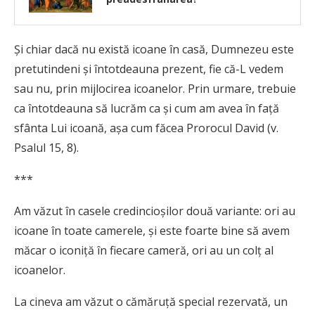
Şi chiar dacă nu există icoane în casă, Dumnezeu este
pretutindeni şi întotdeauna prezent, fie că-L vedem
sau nu, prin mijlocirea icoanelor. Prin urmare, trebuie
ca întotdeauna să lucrăm ca şi cum am avea în faţă
sfânta Lui icoană, aşa cum făcea Prorocul David (v.
Psalul 15, 8).
***
Am văzut în casele credincioşilor două variante: ori au
icoane în toate camerele, şi este foarte bine să avem
măcar o iconiţă în fiecare cameră, ori au un colţ al
icoanelor.
La cineva am văzut o cămăruţă special rezervată, un