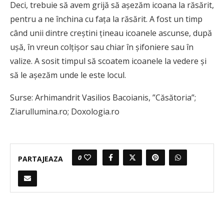
Deci, trebuie să avem grijă să așezăm icoana la răsărit,
pentru a ne închina cu fața la răsărit. A fost un timp
când unii dintre creștini țineau icoanele ascunse, după
ușă, în vreun colțișor sau chiar în șifoniere sau în
valize. A sosit timpul să scoatem icoanele la vedere și
să le așezăm unde le este locul.
Surse: Arhimandrit Vasilios Bacoianis, ”Căsătoria”;
Ziarullumina.ro; Doxologia.ro
0
PARTAJEAZA