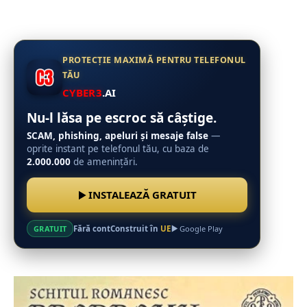
PROTECȚIE MAXIMĂ PENTRU TELEFONUL
TĂU
CYBER3
.AI
Nu-l lăsa pe escroc să câștige.
SCAM, phishing, apeluri și mesaje false
—
oprite instant pe telefonul tău, cu baza de
2.000.000
de amenințări.
INSTALEAZĂ GRATUIT
Fără cont
Construit în
UE
GRATUIT
Google Play