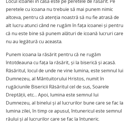
Locul icoanei în casă este pe peretele de răsărit. Pe
peretele cu icoana nu trebuie să mai punem nimic
altceva, pentru că atenția noastră să nu fie atrasă de
alt lucru atunci când ne rugăm în fața icoanei și pentru
că nu este bine să punem alături de icoană lucruri care
nu au legătură cu aceasta.
Punem icoana la răsărit pentru că ne rugăm
întotdeauna cu fața la răsărit, și la biserică și acasă.
Răsăritul, locul de unde ne vine lumina, este semnul lui
Dumnezeu, al Mântuitorului Hristos, numit în
rugăciunile Bisericii Răsăritul cel de sus, Soarele
Dreptății, etc… Apoi, lumina este semnul lui
Dumnezeu, al binelui și al lucrurilor bune care se fac la
lumina zilei, în timp ce apusul, întunericul este semnul
răului și al lucrurilor care se fac la întuneric.