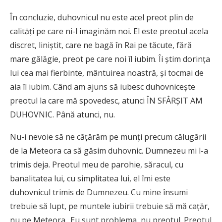
În concluzie, duhovnicul nu este acel preot plin de
calități pe care ni-l imaginăm noi. El este preotul acela
discret, liniștit, care ne bagă în Rai pe tăcute, fără
mare gălăgie, preot pe care noi îl iubim. Îi știm dorința
lui cea mai fierbinte, mântuirea noastră, și tocmai de
aia îl iubim. Când am ajuns să iubesc duhovnicește
preotul la care mă spovedesc, atunci ÎN SFÂRȘIT AM
DUHOVNIC. Până atunci, nu.
Nu-i nevoie să ne cățărăm pe munți precum călugării
de la Meteora ca să găsim duhovnic. Dumnezeu mi l-a
trimis deja. Preotul meu de parohie, săracul, cu
banalitatea lui, cu simplitatea lui, el îmi este
duhovnicul trimis de Dumnezeu. Cu mine însumi
trebuie să lupt, pe muntele iubirii trebuie să mă cațăr,
nu pe Meteora.. Eu sunt problema, nu preotul. Preotul