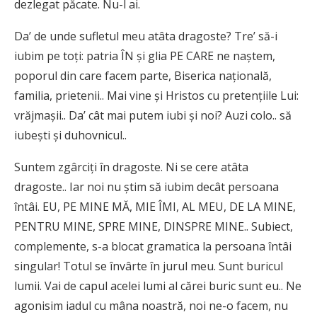
dezlegat păcate. Nu-l ai.
Da’ de unde sufletul meu atâta dragoste? Tre’ să-i
iubim pe toți: patria ÎN și glia PE CARE ne naștem,
poporul din care facem parte, Biserica națională,
familia, prietenii.. Mai vine și Hristos cu pretențiile Lui:
vrăjmașii.. Da’ cât mai putem iubi și noi? Auzi colo.. să
iubești și duhovnicul..
Suntem zgârciți în dragoste. Ni se cere atâta
dragoste.. Iar noi nu știm să iubim decât persoana
întâi. EU, PE MINE MĂ, MIE ÎMI, AL MEU, DE LA MINE,
PENTRU MINE, SPRE MINE, DINSPRE MINE.. Subiect,
complemente, s-a blocat gramatica la persoana întâi
singular! Totul se învârte în jurul meu. Sunt buricul
lumii. Vai de capul acelei lumi al cărei buric sunt eu.. Ne
agonisim iadul cu mâna noastră, noi ne-o facem, nu