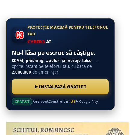
PROTECȚIE MAXIMĂ PENTRU TELEFONUL
TĂU
CYBER3
.AI
Nu-l lăsa pe escroc să câștige.
SCAM, phishing, apeluri și mesaje false
—
oprite instant pe telefonul tău, cu baza de
2.000.000
de amenințări.
INSTALEAZĂ GRATUIT
Fără cont
Construit în
UE
GRATUIT
Google Play