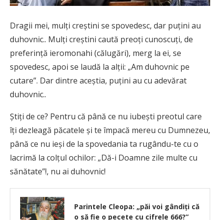
Dragii mei, mulți creștini se spovedesc, dar puțini au
duhovnic.. Mulți creștini caută preoți cunoscuți, de
preferință ieromonahi (călugări), merg la ei, se
spovedesc, apoi se laudă la alții: „Am duhovnic pe
cutare”. Dar dintre aceștia, puțini au cu adevărat
duhovnic..
Știți de ce? Pentru că până ce nu iubești preotul care
îți dezleagă păcatele și te împacă mereu cu Dumnezeu,
până ce nu ieși de la spovedania ta rugându-te cu o
lacrimă la colțul ochilor: „Dă-i Doamne zile multe cu
sănătate”!, nu ai duhovnic!
Parintele Cleopa: „păi voi gândiţi că
o să fie o pecete cu cifrele 666?”