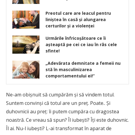
Preotul care are leacul pentru
liniştea în casă şi alungarea
certurilor şi a violenţei
Urmările înfricoșătoare ce îi
așteaptă pe cei ce iau în râs cele
sfinte!
„Adevărata demnitate a femeii nu
stă în masculinizarea
comportamentului ei!”
Ne-am obișnuit să cumpărăm și să vindem totul.
Suntem convinși că totul are un preț. Poate.. Și
duhovnicii au preț: îi putem cumpăra cu dragostea
noastră. Ce vreau să spun? Îl iubești? Îți este duhovnic.
Îl ai. Nu-l iubești? L-ai transformat în aparat de