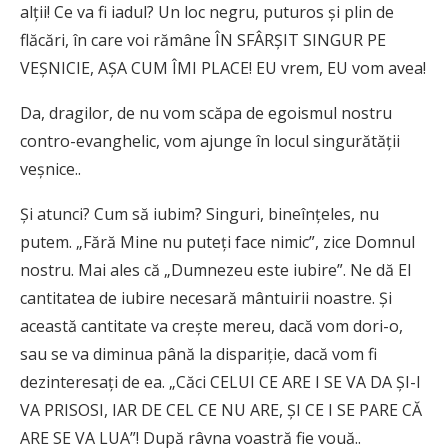
alții! Ce va fi iadul? Un loc negru, puturos și plin de
flăcări, în care voi rămâne ÎN SFÂRȘIT SINGUR PE
VEȘNICIE, AȘA CUM ÎMI PLACE! EU vrem, EU vom avea!
Da, dragilor, de nu vom scăpa de egoismul nostru
contro-evanghelic, vom ajunge în locul singurătății
veșnice..
Și atunci? Cum să iubim? Singuri, bineînțeles, nu
putem. „Fără Mine nu puteți face nimic”, zice Domnul
nostru. Mai ales că „Dumnezeu este iubire”. Ne dă El
cantitatea de iubire necesară mântuirii noastre. Și
această cantitate va crește mereu, dacă vom dori-o,
sau se va diminua până la dispariție, dacă vom fi
dezinteresați de ea. „Căci CELUI CE ARE I SE VA DA ȘI-I
VA PRISOSI, IAR DE CEL CE NU ARE, ȘI CE I SE PARE CĂ
ARE SE VA LUA”! După râvna voastră fie vouă..