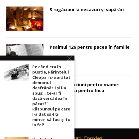
3 rugăciuni la necazuri și supărări
Psalmul 126 pentru pacea în familie
Pe când era în
pustie, Părintelui
Cleopa i s-a arătat
demonul
Sunt 2 rugaciuni pentru mame:
desfrânării şi i-a
pentru fiu si pentru fiica
spus: „Ce-ar fi
dacă vei cădea în
păcat?”
Răspunsul pe care
l-a dat să-l ții
minte, să faci și tu
la fel!
Contact
Informatii Cookies