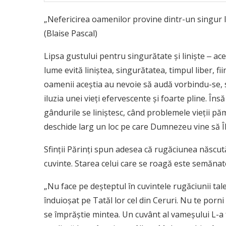
„Nefericirea oamenilor provine din­tr-un singur lu
(Blaise Pascal)
Lipsa gustului pentru singurătate şi linişte ‒ 
lume evită liniştea, singurătatea, timpul liber, fi
oamenii aceştia au nevoie să audă vor­bindu-se, 
iluzia unei vieţi efervescente şi foarte pline. În
gândurile se liniştesc, când problemele vieţii păm
deschide larg un loc pe care Dumnezeu vine să Î
Sfinţii Părinți spun adesea că rugăciunea născută 
cuvinte. Starea celui care se roagă este semănatoa
„Nu face pe deşteptul în cuvintele rugăciunii tal
înduioşat pe Tatăl lor cel din Ceruri. Nu te porni
se împrăştie mintea. Un cuvânt al va­meşului L-