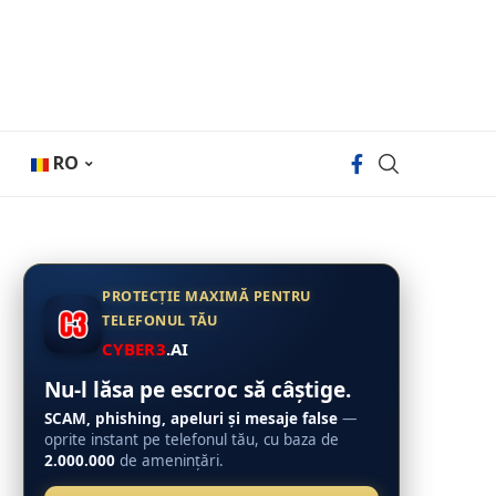
RO
PROTECȚIE MAXIMĂ PENTRU
TELEFONUL TĂU
CYBER3
.AI
Nu-l lăsa pe escroc să câștige.
SCAM, phishing, apeluri și mesaje false
—
oprite instant pe telefonul tău, cu baza de
2.000.000
de amenințări.