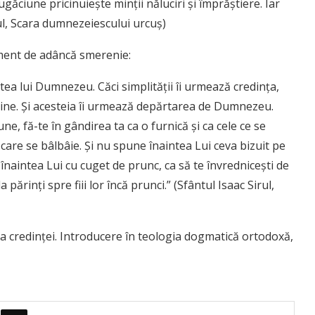
ugăciune pricinuieşte minţii năluciri şi împrăştiere. Iar
ul, Scara dumnezeiescului urcuş)
iment de adâncă smerenie:
tea lui Dumnezeu. Căci simplităţii îi urmează credinţa,
 sine. Şi acesteia îi urmează depărtarea de Dumnezeu.
e, fă-te în gândirea ta ca o furnică şi ca cele ce se
care se bâlbâie. Şi nu spune înaintea Lui ceva bizuit pe
naintea Lui cu cuget de prunc, ca să te învredniceşti de
părinţi spre fiii lor încă prunci.” (Sfântul Isaac Sirul,
na credinței. Introducere în teologia dogmatică ortodoxă,