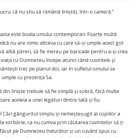
cru: că nu ştiu să rămână liniştiţi, într-o cameră.”
aceasta este boala omului contemporan. Foarte multă
indcă nu are nimic altceva cu care să-şi umple acest gol:
să aibă păreri, să fie mereu pe baricade pentru a-şi crea
să viaţa cu Dumnezeu începe atunci când cuvintele şi
ânteşti trec pe planul doi, iar în sufletul omului se
l umple cu prezenţa Sa.
din linişte trebuie să fie simplă şi sobră, fără multe
re aceleia a unei legături dintre tată şi fiu:
e! Căci gânguritul simplu şi nemeşteşugit al copiilor a
 la vorbărie, ca nu cumva prin căutarea cuvintelor să ţi
a făcut pe Dumnezeu îndurător şi un cuvânt spus cu