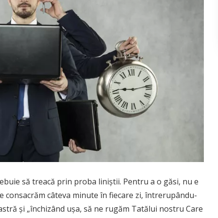
rebuie să treacă prin proba liniştii. Pentru a o găsi, nu e
ne consacrăm câteva minute în fiecare zi, întrerupându-
oastră şi „închizând uşa, să ne rugăm Tatălui nostru Care