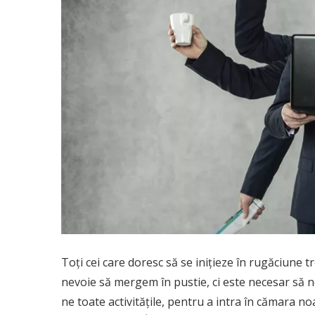
T
oţi cei care doresc să se iniţieze în rugăciune t
nevoie să mer­gem în pustie, ci este necesar să 
ne toate activităţile, pentru a intra în cămara n