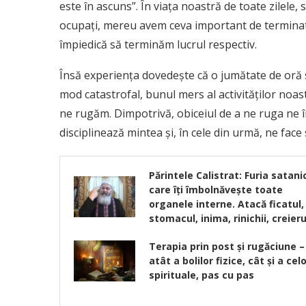
este în ascuns”. În viaţa noastră de toate zilele,
ocupaţi, mereu avem ceva important de terminat ş
împiedică să terminăm lucrul respectiv.
Însă experienţa dovedeşte că o jumătate de oră s
mod catastro­fal, bunul mers al activităţilor noa
ne rugăm. Dimpotrivă, obiceiul de a ne ruga ne î
disciplinează mintea şi, în cele din urmă, ne face
Părintele Calistrat: Furia satani
care îți îmbolnăvește toate
organele interne. Atacă ficatul,
stomacul, inima, rinichii, creieru
Terapia prin post și rugăciune –
atât a bolilor fizice, cât și a cel
spirituale, pas cu pas