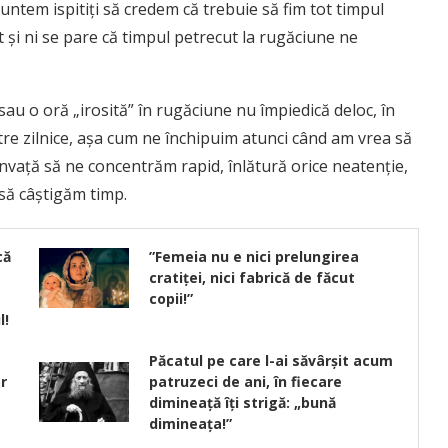
 suntem ispitiți să credem că trebuie să fim tot timpul
i ni se pare că timpul pe­trecut la rugăciune ne
au o oră „irosită” în rugăciune nu împiedică deloc, în
stre zilnice, aşa cum ne închipuim atunci când am vrea să
nvaţă să ne concentrăm rapid, înlătură orice neatenţie,
 să câştigăm timp.
că
”Femeia nu e nici prelungirea
cratiţei, nici fabrică de făcut
copii!”
l!
Păcatul pe care l-ai săvârşit acum
or
patruzeci de ani, în fiecare
dimineaţă îţi strigă: „bună
dimineaţa!”