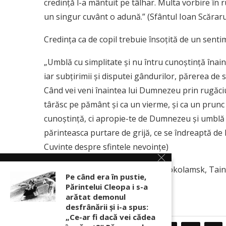
credinţă l-a mântuit pe tâlhar. Multa vorbire în r
un singur cuvânt o adună.” (Sfântul Ioan Scărar
Credinţa ca de copil trebuie însoţită de un sent
„Umblă cu simplitate şi nu întru cunoştinţă înain
iar subţirimii şi disputei gândurilor, părerea de
Când vei veni înaintea lui Dumnezeu prin rugăciun
târăsc pe pământ şi ca un vierme, şi ca un prunc 
cunoştinţă, ci apropie-te de Dumnezeu şi umblă î
părinteasca purtare de grijă, ce se îndreaptă de la 
Cuvinte despre sfintele nevoinţe)
(Ilarion Alfeyev, Mitropolit de Volokolamsk, Tai
Pe când era în pustie,
Editura Doxologia, pp. 273-275)
Părintelui Cleopa i s-a
arătat demonul
desfrânării şi i-a spus:
„Ce-ar fi dacă vei cădea