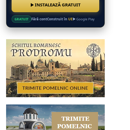
INSTALEAZĂ GRATUIT
Fără cont
Construit în
UE
GRATUIT
Google Play