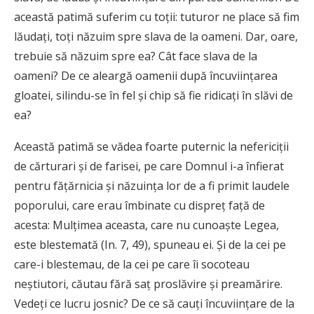
această patimă suferim cu toţii: tuturor ne place să fim
lăudaţi, toţi năzuim spre slava de la oameni. Dar, oare,
trebuie să năzuim spre ea? Cât face slava de la
oameni? De ce aleargă oamenii după încuviinţarea
gloatei, silindu-se în fel şi chip să fie ridicaţi în slăvi de
ea?
Această patimă se vădea foarte puternic la nefericiţii
de cărturari şi de farisei, pe care Domnul i-a înfierat
pentru făţărnicia şi năzuinţa lor de a fi primit laudele
poporului, care erau îmbinate cu dispreţ faţă de
acesta: Mulţimea aceasta, care nu cunoaşte Legea,
este blestemată (In. 7, 49), spuneau ei. Şi de la cei pe
care-i blestemau, de la cei pe care îi socoteau
neştiutori, căutau fără saţ proslăvire şi preamărire.
Vedeţi ce lucru josnic? De ce să cauţi încuviinţare de la