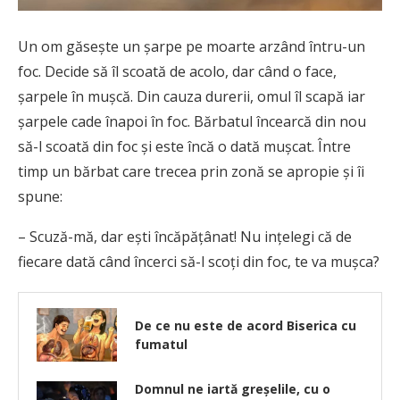
Un om găseşte un şarpe pe moarte arzând întru-un
foc. Decide să îl scoată de acolo, dar când o face,
şarpele în muşcă. Din cauza durerii, omul îl scapă iar
şarpele cade înapoi în foc. Bărbatul încearcă din nou
să-l scoată din foc şi este încă o dată muşcat. Între
timp un bărbat care trecea prin zonă se apropie şi îi
spune:
– Scuză-mă, dar eşti încăpăţânat! Nu inţelegi că de
fiecare dată când încerci să-l scoţi din foc, te va muşca?
De ce nu este de acord Biserica cu
fumatul
Domnul ne iartă greşelile, cu o