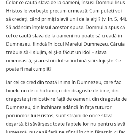
Celor ce caută slava de la oameni, însuşi Domnul Iisus
Hristos le vorbeşte precum urmează: Cum puteţi voi
să credeţi, când primiţi slavă unii de la alţii? (v. In. 5, 44).
Să adâncim înţelesul acestor spuse. Domnul a spus că
cel ce caută slava de la oameni nu poate să creadă în
Dumnezeu, fiindcă în locul Marelui Dumnezeu, Căruia
trebuie să-I slujim, el şi-a făcut un idol – slava
omenească, şi acestui idol se închină şi îi slujeşte. Ce
poate fi mai cumplit?
Iar cei ce cred din toată inima în Dumnezeu, care fac
binele nu de ochii lumii, ci din dragoste de bine, din
dragoste şi milostivire faţă de oameni, din dragoste de
Dumnezeu, din închinare adâncă în faţa tuturor
poruncilor lui Hristos, sunt străini de orice slavă
deşartă. Ei săvârşesc toate faptele lor nu pentru slavă
lumească, nu ca să facă pe sfinţii în chip făţarnic, ci fac