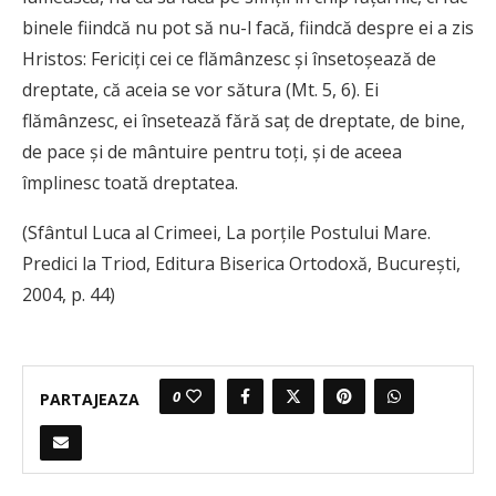
binele fiindcă nu pot să nu-l facă, fiindcă despre ei a zis
Hristos: Fericiţi cei ce flămânzesc şi însetoșează de
dreptate, că aceia se vor sătura (Mt. 5, 6). Ei
flămânzesc, ei însetează fără saţ de dreptate, de bine,
de pace şi de mântuire pentru toţi, şi de aceea
împlinesc toată dreptatea.
(Sfântul Luca al Crimeei, La porțile Postului Mare.
Predici la Triod, Editura Biserica Ortodoxă, Bucureşti,
2004, p. 44)
0
PARTAJEAZA