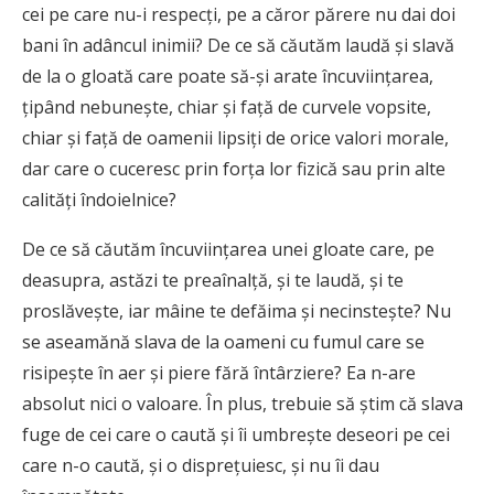
cei pe care nu-i respecţi, pe a căror părere nu dai doi
bani în adâncul inimii? De ce să căutăm laudă şi slavă
de la o gloată care poate să-şi arate încuviinţarea,
ţipând nebuneşte, chiar şi faţă de curvele vopsite,
chiar şi faţă de oamenii lipsiţi de orice valori morale,
dar care o cuceresc prin forţa lor fizică sau prin alte
calităţi îndoielnice?
De ce să căutăm încuviinţarea unei gloate care, pe
deasupra, astăzi te preaînalţă, şi te laudă, şi te
proslăveşte, iar mâine te defăima şi necinsteşte? Nu
se aseamănă slava de la oameni cu fumul care se
risipeşte în aer şi piere fără întârziere? Ea n-are
absolut nici o valoare. În plus, trebuie să ştim că slava
fuge de cei care o caută şi îi umbreşte deseori pe cei
care n-o caută, şi o dispreţuiesc, şi nu îi dau