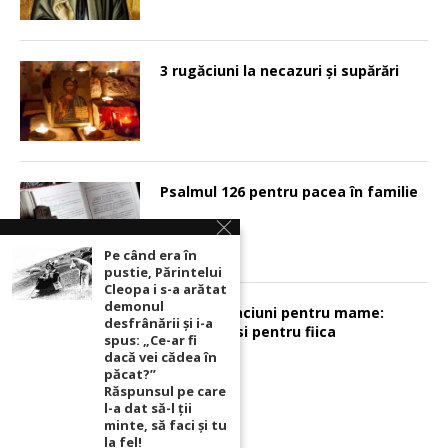
3 rugăciuni la necazuri și supărări
Psalmul 126 pentru pacea în familie
Pe când era în
pustie, Părintelui
Cleopa i s-a arătat
demonul
Sunt 2 rugaciuni pentru mame:
desfrânării şi i-a
pentru fiu si pentru fiica
spus: „Ce-ar fi
dacă vei cădea în
păcat?”
Răspunsul pe care
l-a dat să-l ții
minte, să faci și tu
la fel!