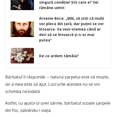
singură condiţie! Ştii care e? Vei
rămâne uimit:
Arsenie Boca: „Măi, să ştiţi că mulţi
vor pleca din ţară, dar puţini se vor
întoarce. Va veni vremea când ar
dori să se întoarcă şi n-or mai
putea”
De ce ardem tămâia?
Bărbatul îi răspunde: – natura şarpelui este să muşte,
iar a mea este să ajut. Lucrurile acestea nu se vor
schimba niciodată.
Astfel, cu ajutorul unei sârme, bărbatul scoate şarpele
din foc, salvându-i viaţa.