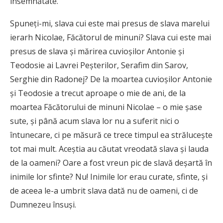
însemnătate.
Spuneţi-mi, slava cui este mai presus de slava marelui
ierarh Nicolae, Făcătorul de minuni? Slava cui este mai
presus de slava şi mărirea cuvioşilor Antonie şi
Teodosie ai Lavrei Peşterilor, Serafim din Sarov,
Serghie din Radonej? De la moartea cuvioşilor Antonie
şi Teodosie a trecut aproape o mie de ani, de la
moartea Făcătorului de minuni Nicolae – o mie şase
sute, şi până acum slava lor nu a suferit nici o
întunecare, ci pe măsură ce trece timpul ea străluceşte
tot mai mult. Aceştia au căutat vreodată slava şi lauda
de la oameni? Oare a fost vreun pic de slavă deşartă în
inimile lor sfinte? Nu! Inimile lor erau curate, sfinte, şi
de aceea le-a umbrit slava dată nu de oameni, ci de
Dumnezeu însuşi.