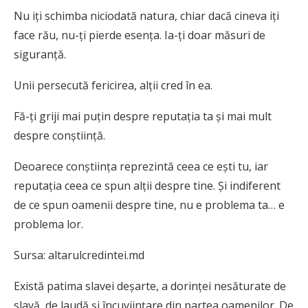
Nu iţi schimba niciodată natura, chiar dacă cineva iţi
face rău, nu-ţi pierde esenţa. Ia-ţi doar măsuri de
siguranţă.
Unii persecută fericirea, alţii cred în ea.
Fă-ţi griji mai puţin despre reputaţia ta şi mai mult
despre conştiinţă.
Deoarece conştiinţa reprezintă ceea ce eşti tu, iar
reputaţia ceea ce spun alţii despre tine. Şi indiferent
de ce spun oamenii despre tine, nu e problema ta… e
problema lor.
Sursa: altarulcredintei.md
E
xistă patima slavei deşarte, a dorinţei nesăturate de
slavă, de laudă şi încuviinţare din partea oamenilor. De