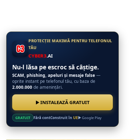
PROTECȚIE MAXIMĂ PENTRU TELEFONUL
TĂU
CYBER3
.AI
Nu-l lăsa pe escroc să câștige.
SCAM, phishing, apeluri și mesaje false
—
oprite instant pe telefonul tău, cu baza de
2.000.000
de amenințări.
INSTALEAZĂ GRATUIT
Fără cont
Construit în
UE
GRATUIT
Google Play