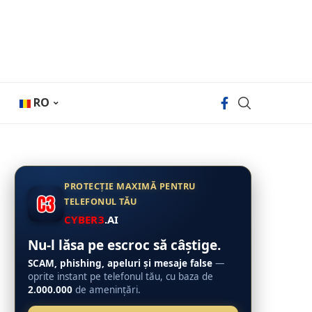
RO
PROTECȚIE MAXIMĂ PENTRU
TELEFONUL TĂU
CYBER3
.AI
Nu-l lăsa pe escroc să câștige.
SCAM, phishing, apeluri și mesaje false
—
oprite instant pe telefonul tău, cu baza de
2.000.000
de amenințări.