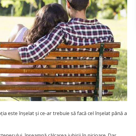
ia este înşelat şi ce-ar trebuie să facă cel înşelat până a
tenerului, înseamnă călcarea iubirii în picioare. Dar