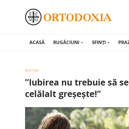
ACASĂ
RUGĂCIUNI
SFINȚI
PRA
SFATURI
”Iubirea nu trebuie să s
celălalt greşeşte!”