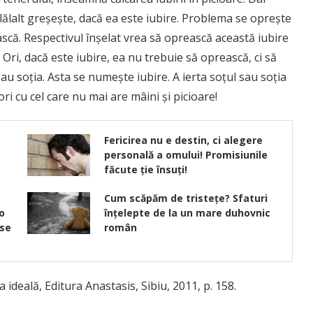
lălalt greşeşte, dacă ea este iubire. Problema se opreşte
că. Respectivul înşelat vrea să oprească această iubire
 Ori, dacă este iubire, ea nu trebuie să oprească, ci să
u soţia. Asta se numeşte iubire. A ierta soţul sau soţia
ri cu cel care nu mai are mâini şi picioare!
Fericirea nu e destin, ci alegere
personală a omului! Promisiunile
făcute ție însuți!
Cum scăpăm de tristeţe? Sfaturi
 o
înțelepte de la un mare duhovnic
 se
român
 ideală, Editura Anastasis, Sibiu, 2011, p. 158.