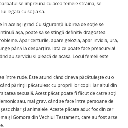
e bărbatul se împreună cu acea femeie străină, se
ui legală cu soţia sa.
 în acelaşi grad. Cu siguranţă iubirea de soţie se
ontinuă aşa, poate să se stingă definitiv dragostea
probleme. Apar certurile, apare gelozia, apar invidia, ura,
junge până la despărţire. Iată ce poate face preacurvia!
ând au serviciu şi pleacă de acasă. Locul femeii este
a între rude. Este atunci când cineva păcătuieşte cu o
când părinţii păcătuiesc cu proprii lor copii. Iar altul din
sitatea sexuală. Acest păcat poate fi făcut de către soţi
 demonic sau, mai grav, când se face între persoane de
esc chiar şi animalele. Aceste păcate aduc foc din cer
doma şi Gomora din Vechiul Testament, care au fost arse
e.