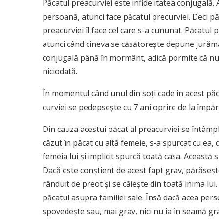
P
ăcatul preacurviei este infidelitatea conjugală. 
persoană, atunci face păcatul precurviei. Deci păca
preacurviei îl face cel care s-a cununat. Păcatul 
atunci când cineva se căsătoreşte depune jurămâ
conjugală până în mormânt, adică pormite că nu v
niciodată.
În momentul când unul din soţi cade în acest păcat
curviei se pedepseşte cu 7 ani oprire de la împărtă
Din cauza acestui păcat al preacurviei se întâmpl
căzut în păcat cu altă femeie, s-a spurcat cu ea,
femeia lui şi implicit spurcă toată casa. Această
Dacă este conştient de acest fapt grav, părăseşte
rânduit de preot şi se căieşte din toată inima lu
păcatul asupra familiei sale. Însă dacă acea per
spovedeşte sau, mai grav, nici nu ia în seamă gra