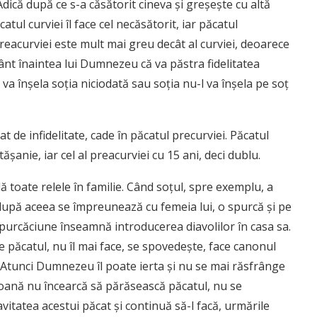
Adică după ce s-a căsătorit cineva şi greşeşte cu altă
tul curviei îl face cel necăsătorit, iar păcatul
preacurviei este mult mai greu decât al curviei, deoarece
nt înaintea lui Dumnezeu că va păstra fidelitatea
a înşela soţia niciodată sau soţia nu-l va înşela pe soţ
 de infidelitate, cade în păcatul precurviei. Păcatul
şanie, iar cel al preacurviei cu 15 ani, deci dublu.
ă toate relele în familie. Când soţul, spre exemplu, a
 după aceea se împreunează cu femeia lui, o spurcă şi pe
 spurcăciune înseamnă introducerea diavolilor în casa sa.
 păcatul, nu îl mai face, se spovedeşte, face canonul
i. Atunci Dumnezeu îl poate ierta şi nu se mai răsfrânge
soană nu încearcă să părăsească păcatul, nu se
vitatea acestui păcat şi continuă să-l facă, urmările