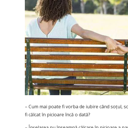
– Cum mai poate fi vorba de iubire când soţul, soţ
fi călcat în picioare încă o dată?
– Înşelarea nu înseamnă călcare în picioare a par