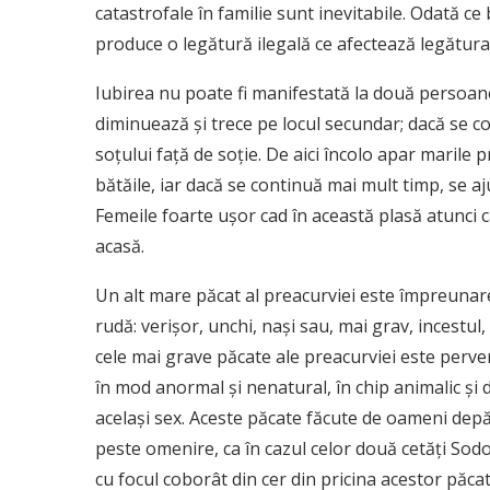
catastrofale în familie sunt inevitabile. Odată c
produce o legătură ilegală ce afectează legătura l
Iubirea nu poate fi manifestată la două persoane
diminuează şi trece pe locul secundar; dacă se c
soţului faţă de soţie. De aici încolo apar marile 
bătăile, iar dacă se continuă mai mult timp, se a
Femeile foarte uşor cad în această plasă atunci c
acasă.
Un alt mare păcat al preacurviei este împreunare
rudă: verişor, unchi, naşi sau, mai grav, incestul, 
cele mai grave păcate ale preacurviei este perver
în mod anormal şi nenatural, în chip animalic şi
acelaşi sex. Aceste păcate făcute de oameni depăş
peste omenire, ca în cazul celor două cetăţi So
cu focul coborât din cer din pricina acestor păcat