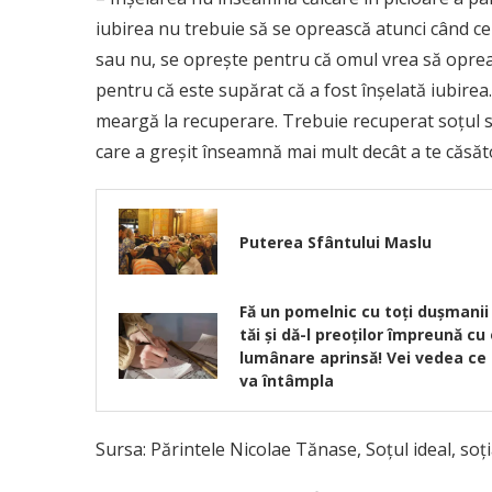
iubirea nu trebuie să se oprească atunci când ce
sau nu, se opreşte pentru că omul vrea să opreas
pentru că este supărat că a fost înşelată iubirea.
meargă la recuperare. Trebuie recuperat soţul sa
care a greşit înseamnă mai mult decât a te căsăto
Puterea Sfântului Maslu
Fă un pomelnic cu toţi dușmanii
tăi și dă-l preoților împreună cu
lumânare aprinsă! Vei vedea ce
va întâmpla
Sursa: Părintele Nicolae Tănase, Soțul ideal, soția