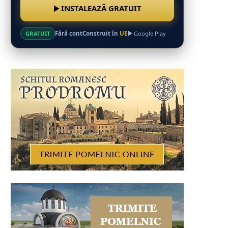
INSTALEAZĂ GRATUIT
Fără cont
Construit în
UE
GRATUIT
Google Play