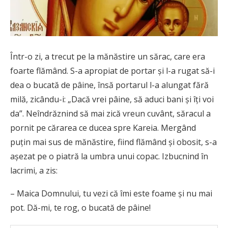
Într-o zi, a trecut pe la mănăstire un sărac, care era
foarte flămând. S-a apropiat de portar și l-a rugat să-i
dea o bucată de pâine, însă portarul l-a alungat fără
milă, zicându-i: „Dacă vrei pâine, să aduci bani și îți voi
da”. Neîndrăznind să mai zică vreun cuvânt, săracul a
pornit pe cărarea ce ducea spre Kareia. Mergând
puțin mai sus de mănăstire, fiind flămând și obosit, s-a
așezat pe o piatră la umbra unui copac. Izbucnind în
lacrimi, a zis:
– Maica Domnului, tu vezi că îmi este foame și nu mai
pot. Dă-mi, te rog, o bucată de pâine!