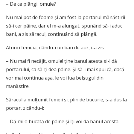
– De ce plângi, omule?
Nu mai pot de foame și am fost la portarul mănăstirii
să-i cer pâine, dar el m-a alungat, spunând să-i aduc
bani, a zis săracul, continuând să plângă.
Atunci femeia, dându-i un ban de aur, i-a zis:
– Nu mai fi necăjit, omule! ține banul acesta și-l dă
portarului, ca să-ți dea pâine. Și să-i mai spui că, dacă
vor mai continua așa, le voi lua belșugul din
mănăstire.
Săracul a mulțumit femeii și, plin de bucurie, s-a dus la
portar, zicându-i:
– Dă-mi o bucată de pâine și îți voi da banul acesta.