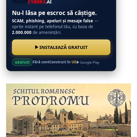
CYBER3
.AI
Nu-l lăsa pe escroc să câștige.
SCAM, phishing, apeluri și mesaje false
—
oprite instant pe telefonul tău, cu baza de
2.000.000
de amenințări.
INSTALEAZĂ GRATUIT
Fără cont
Construit în
UE
GRATUIT
Google Play