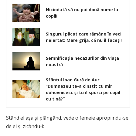
Niciodată să nu pui două nume la
copii!
Singurul păcat care rămâne în veci
neiertat: Mare grijă, că nu îl faceți!
Semnificația necazurilor din viața
noastră
Sfântul Ioan Gură de Aur:
”Dumnezeu te-a cinstit cu mir
duhovnicesc şi tu îl spurci pe copil
cu tină?”
Stând el așa și plângând, vede o femeie apropiindu-se
de el și zicându-i: