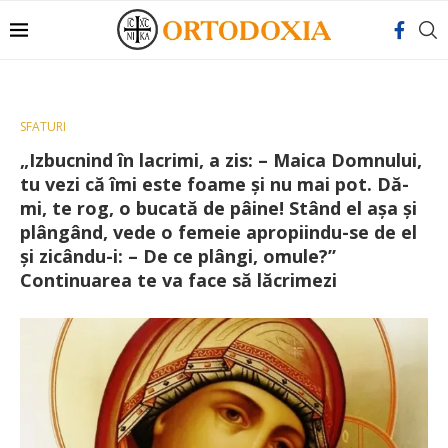
SFATURI
„Izbucnind în lacrimi, a zis: – Maica Domnului,
tu vezi că îmi este foame și nu mai pot. Dă-
mi, te rog, o bucată de pâine! Stând el așa și
plângând, vede o femeie apropiindu-se de el
și zicându-i: – De ce plângi, omule?”
Continuarea te va face să lăcrimezi