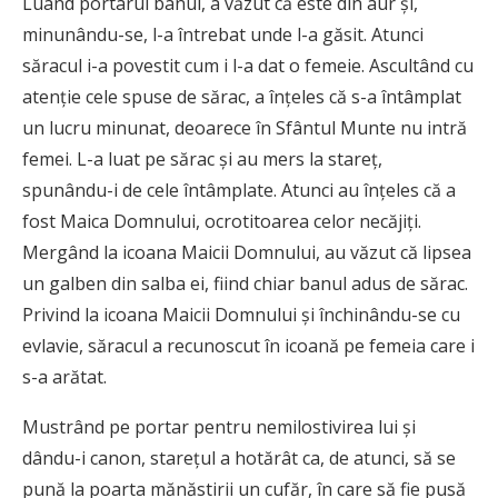
Luând portarul banul, a văzut că este din aur și,
minunându-se, l-a întrebat unde l-a găsit. Atunci
săracul i-a povestit cum i l-a dat o femeie. Ascultând cu
atenție cele spuse de sărac, a înțeles că s-a întâmplat
un lucru minunat, deoarece în Sfântul Munte nu intră
femei. L-a luat pe sărac și au mers la stareț,
spunându-i de cele întâmplate. Atunci au înțeles că a
fost Maica Domnului, ocrotitoarea celor necăjiți.
Mergând la icoana Maicii Domnului, au văzut că lipsea
un galben din salba ei, fiind chiar banul adus de sărac.
Privind la icoana Maicii Domnului și închinându-se cu
evlavie, săracul a recunoscut în icoană pe femeia care i
s-a arătat.
Mustrând pe portar pentru nemilostivirea lui și
dându-i canon, starețul a hotărât ca, de atunci, să se
pună la poarta mănăstirii un cufăr, în care să fie pusă