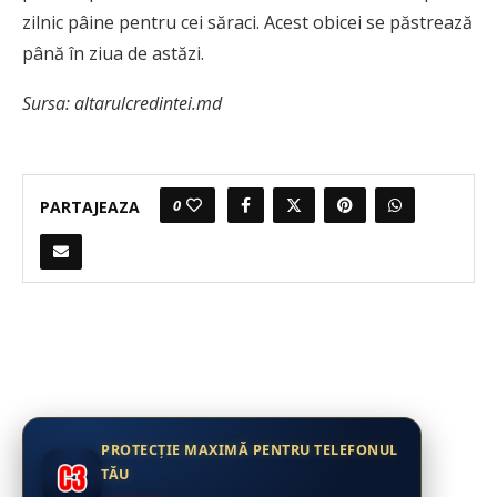
zilnic pâine pentru cei săraci. Acest obicei se păstrează
până în ziua de astăzi.
Sursa: altarulcredintei.md
0
PARTAJEAZA
PROTECȚIE MAXIMĂ PENTRU TELEFONUL
TĂU