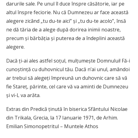
darurile sale. Pe unul îl duce înspre căsătorie, iar pe
altul înspre feciorie. Nu că Dumnezeu ar face această
alegere zicând „tu du-te aici” şi „tu du-te acolo”, însă
ne dă tăria de a alege după dorirea inimii noastre,
precum şi bărbăţia şi puterea de a îndeplini această
alegere.
Dacă ţi-ai ales astfel soţul, mulţumeşte Domnului! Fă-i
cunoştinţă cu duhovnicul tău. Dacă n’ai unul, amândoi
ar trebui să alegeţi împreună un duhovnic care să vă
fie Stareţ, părinte, cel care vă va aminti de Dumnezeu
şi vi-L va arăta.
Extras din Predică ţinută în biserica Sfântului Nicolae
din Trikala, Grecia, la 17 Ianuarie 1971, de Arhim.
Emilian Simonopetritul – Muntele Athos