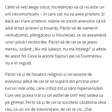
Când vă veţi alege soţul, încredinţaţi-vă că nu este un
om necomunicativ – în care caz nu va avea prieteni. Şi
dacă azi n’are prieteni, mâine va socoti anevoios să vă
aibă drept prieten şi tovarăş. Păziţi-vă de oamenii
nemulţumiţi, plângăcioşi şi întunecaţi, ce se aseamănă
unor păsări mohorâte. Păziţi-vă de cei ce se jelesc
mereu, zicând: „Nu mă iubeşti, nu mă înţelegi” şi altele
de acest fel. Ceva la aceste făpturi ale lui Dumnezeu
nu e în regulă.
Păziţi-vă şi de fanaticii religioşi şi cei excesiv de
evlavioşi; adică de cei ce se supără din pricina unor
lucruri mărunte, care critică tot şi sânt hipersensibili.
Cum veţi putea trăi cu un astfel de om? Veţi şedea ca
pe ghimpi. Feriţi-vă şi de cei ce socotesc căsătoria ceva
rău, ca un soi de întemniţare, de cei ce zic: „Dar