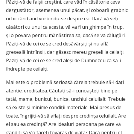
Păziţi-vă de falşii creştini, care văd în căsătorie ceva
dezgustător, asemenea unui păcat, şi coboară grabnic
ochii când aud vorbindu-se despre ea. Dacă vă veţi
căsători cu unul ca acesta, vă va fi un ghimpe în trup,
şi o povară pentru mănăstirea sa, dacă se va călugări.
Păziţi-vă de cei ce se cred desăvârşiţi şi nu află
greşeală într’înşii, dar găsesc mereu greşeli la ceilalţi.
Păziţi-vă de cei ce se cred aleşi de Dumnezeu ca să-i
îndrepte pe ceilalţi.
Mai este o problemă serioasă căreia trebuie să-i daţi
atenţie: ereditatea. Căutaţi să-i cunoaşteţi bine pe
tatăl, mama, bunicul, bunica, unchiul celuilalt. Trebuie
să existe şi minime condiţii materiale. Mai presus de
toate, îngrijiţi-vă să aflaţi despre credinţa celuilalt. Are
el sau ea credinţă? Are idealuri persoana pe care vă
gândiţi să v’o faceţi tovarăş de viaţă? Dacă pentru el