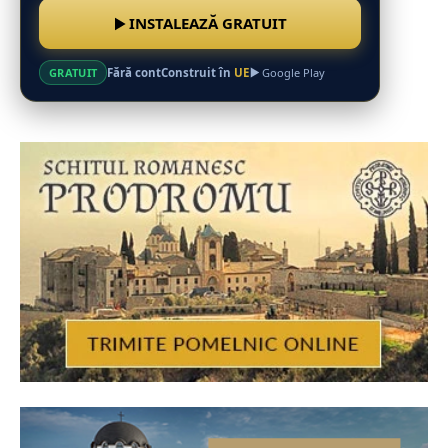
INSTALEAZĂ GRATUIT
Fără cont
Construit în
UE
GRATUIT
Google Play