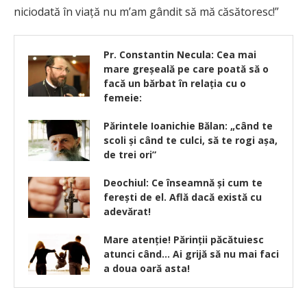
niciodată în viaţă nu m’am gândit să mă căsătoresc!”
Pr. Constantin Necula: Cea mai
mare greşeală pe care poată să o
facă un bărbat în relaţia cu o
femeie:
Părintele Ioanichie Bălan: „când te
scoli şi când te culci, să te rogi aşa,
de trei ori”
Deochiul: Ce înseamnă și cum te
ferești de el. Află dacă există cu
adevărat!
Mare atenție! Părinții păcătuiesc
atunci când… Ai grijă să nu mai faci
a doua oară asta!