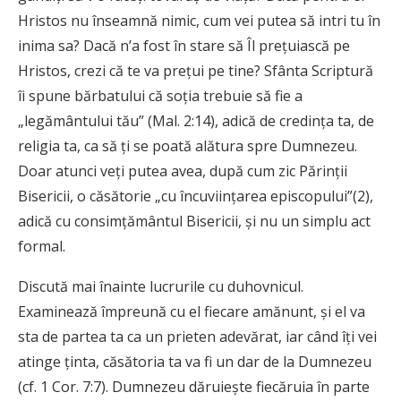
Hristos nu înseamnă nimic, cum vei putea să intri tu în
inima sa? Dacă n’a fost în stare să Îl preţuiască pe
Hristos, crezi că te va preţui pe tine? Sfânta Scriptură
îi spune bărbatului că soţia trebuie să fie a
„legământului tău” (Mal. 2:14), adică de credinţa ta, de
religia ta, ca să ţi se poată alătura spre Dumnezeu.
Doar atunci veţi putea avea, după cum zic Părinţii
Bisericii, o căsătorie „cu încuviinţarea episcopului”(2),
adică cu consimţământul Bisericii, şi nu un simplu act
formal.
Discută mai înainte lucrurile cu duhovnicul.
Examinează împreună cu el fiecare amănunt, şi el va
sta de partea ta ca un prieten adevărat, iar când îţi vei
atinge ţinta, căsătoria ta va fi un dar de la Dumnezeu
(cf. 1 Cor. 7:7). Dumnezeu dăruieşte fiecăruia în parte