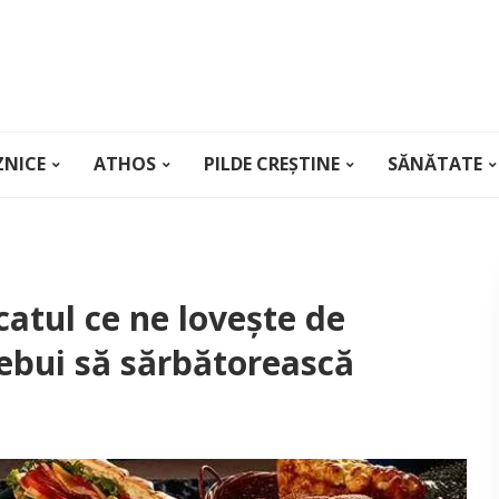
ZNICE
ATHOS
PILDE CREȘTINE
SĂNĂTATE
atul ce ne loveşte de
rebui să sărbătorească