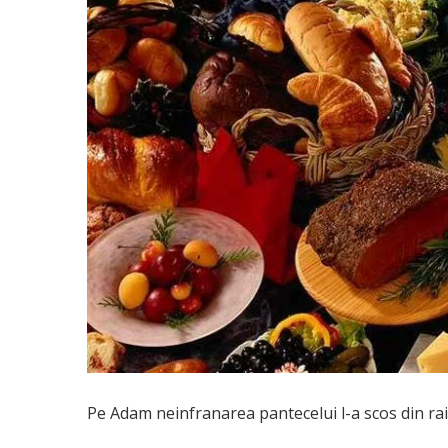
Pe Adam neinfranarea pantecelui l-a scos din rai