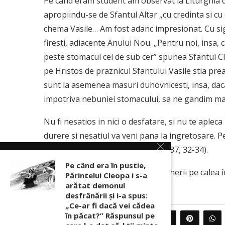
Pe cand eram student am observat la Liturghia di
apropiindu-se de Sfantul Altar „cu credinta si c
chema Vasile… Am fost adanc impresionat. Cu sig
firesti, adiacente Anului Nou. „Pentru noi, insa
peste stomacul cel de sub cer” spunea Sfantul Cl
pe Hristos de praznicul Sfantului Vasile stia pre
sunt la asemenea masuri duhovnicesti, insa, dac
impotriva nebuniei stomacului, sa ne gandim ma
Nu fi nesatios in nici o desfatare, si nu te aplec
durere si nesatiul va veni pana la ingretosare. Pen
viata (Intelepciunea lui Isus Sirah 37, 32-34).
Pe când era în pustie,
Extras din Laurentiu Dumitru – Tinerii pe calea î
Părintelui Cleopa i s-a
arătat demonul
desfrânării şi i-a spus:
„Ce-ar fi dacă vei cădea
în păcat?” Răspunsul pe
0
PARTAJEAZA