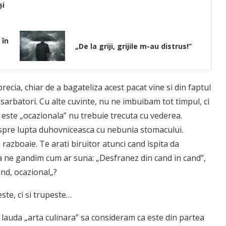
și
 în
„De la griji, grijile m-au distrus!”
ia, chiar de a bagateliza acest pacat vine si din faptul
 sarbatori. Cu alte cuvinte, nu ne imbuibam tot timpul, ci
 este „ocazionala” nu trebuie trecuta cu vederea.
 spre lupta duhovniceasca cu nebunia stomacului.
n razboaie. Te arati biruitor atunci cand ispita da
 sa ne gandim cum ar suna: „Desfranez din cand in cand”,
and, ocazional„?
ste, ci si trupeste…
n a lauda „arta culinara” sa consideram ca este din partea