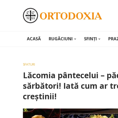
ACASĂ
RUGĂCIUNI
SFINȚI
PRA
SFATURI
Lăcomia pântecelui – păc
sărbători! Iată cum ar t
creștinii!