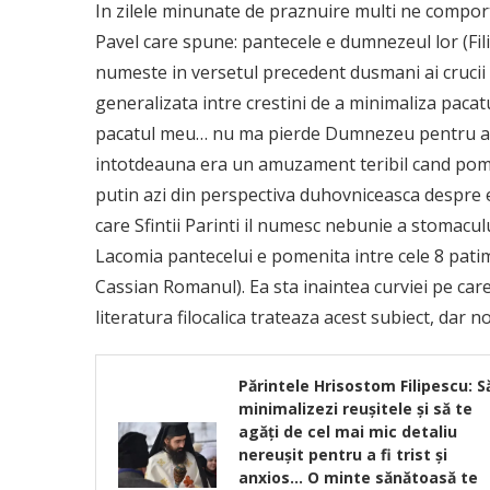
In zilele minunate de praznuire multi ne comport
Pavel care spune: pantecele e dumnezeul lor (Fil
numeste in versetul precedent dusmani ai crucii l
generalizata intre crestini de a minimaliza pacatu
pacatul meu… nu ma pierde Dumnezeu pentru ata
intotdeauna era un amuzament teribil cand pome
putin azi din perspectiva duhovniceasca despre e
care Sfintii Parinti il numesc nebunie a stomacu
Lacomia pantecelui e pomenita intre cele 8 patimi
Cassian Romanul). Ea sta inaintea curviei pe care
literatura filocalica trateaza acest subiect, dar
Părintele Hrisostom Filipescu: S
minimalizezi reușitele și să te
agăți de cel mai mic detaliu
nereușit pentru a fi trist și
anxios… O minte sănătoasă te