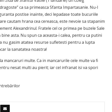
n ziua de Sfantul Vasile (1 ianuarie) un coleg
u dragoste” ca sa primeasca Sfanta Impartasanie. Nu-l
uranta postise inainte, deci lepadase toate bucuriile
, care cautam hrana cea cereasca, este nevoie sa stapanim
ement Alexandrinul. Fratele cel ce primea pe buzele Sale
a bine asta. Nu spun ca aceasta-i calea, pentru ca putini
a nu gasim atatea resurse sufletesti pentru a lupta
car la sanatatea noastra!
a la mancaruri multe. Ca in mancarurile cele multe va fi
tru nesat multi au pierit; iar cel infranat isi va spori
ntrebărilor