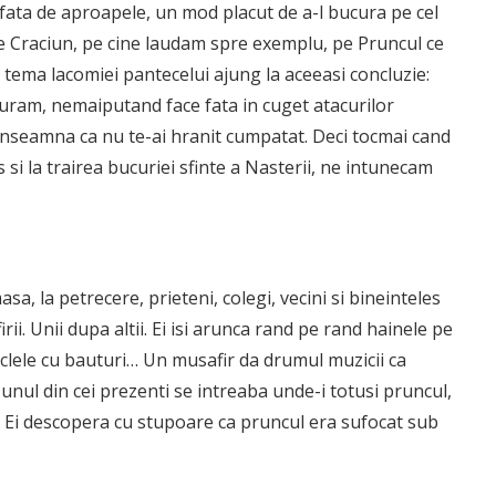
 fata de aproapele, un mod placut de a-l bucura pe cel
e Craciun, pe cine laudam spre exemplu, pe Pruncul ce
t tema lacomiei pantecelui ajung la aceeasi concluzie:
ram, nemaiputand face fata in cuget atacurilor
inseamna ca nu te-ai hranit cumpatat. Deci tocmai cand
 si la trairea bucuriei sfinte a Nasterii, ne intunecam
asa, la petrecere, prieteni, colegi, vecini si bineinteles
ii. Unii dupa altii. Ei isi arunca rand pe rand hainele pe
iclele cu bauturi… Un musafir da drumul muzicii ca
 unul din cei prezenti se intreaba unde-i totusi pruncul,
a. Ei descopera cu stupoare ca pruncul era sufocat sub