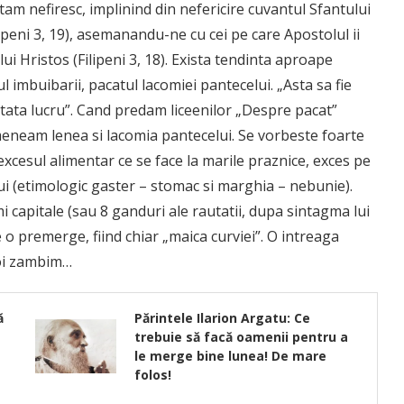
am nefiresc, implinind din nefericire cuvantul Sfantului
ipeni 3, 19), asemanandu-ne cu cei pe care Apostolul ii
ui Hristos (Filipeni 3, 18). Exista tendinta aproape
l imbuibarii, pacatul lacomiei pantecelui. „Asta sa fie
ta lucru”. Cand predam liceenilor „Despre pacat”
neam lenea si lacomia pantecelui. Se vorbeste foarte
xcesul alimentar ce se face la marile praznice, exces pe
lui (etimologic gaster – stomac si marghia – nebunie).
 capitale (sau 8 ganduri ale rautatii, dupa sintagma lui
 o premerge, fiind chiar „maica curviei”. O intreaga
 noi zambim…
ă
Părintele Ilarion Argatu: Ce
trebuie să facă oamenii pentru a
le merge bine lunea! De mare
folos!