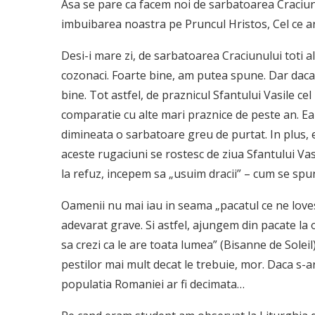
Asa se pare ca facem noi de sarbatoarea Craciunu
imbuibarea noastra pe Pruncul Hristos, Cel ce ar 
Desi-i mare zi, de sarbatoarea Craciunului toti a
cozonaci. Foarte bine, am putea spune. Dar daca 
bine. Tot astfel, de praznicul Sfantului Vasile cel
comparatie cu alte mari praznice de peste an. Ea
dimineata o sarbatoare greu de purtat. In plus, e
aceste rugaciuni se rostesc de ziua Sfantului Vasi
la refuz, incepem sa „usuim dracii” – cum se spu
Oamenii nu mai iau in seama „pacatul ce ne loves
adevarat grave. Si astfel, ajungem din pacate la o
sa crezi ca le are toata lumea” (Bisanne de Soleil
pestilor mai mult decat le trebuie, mor. Daca s-ar 
populatia Romaniei ar fi decimata…