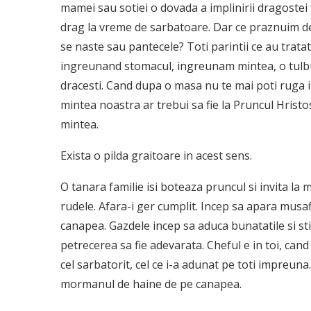
mamei sau sotiei o dovada a implinirii dragostei
drag la vreme de sarbatoare. Dar ce praznuim d
se naste sau pantecele? Toti parintii ce au trata
ingreunand stomacul, ingreunam mintea, o tulbu
dracesti. Cand dupa o masa nu te mai poti ruga 
mintea noastra ar trebui sa fie la Pruncul Hristos
mintea.
Exista o pilda graitoare in acest sens.
O tanara familie isi boteaza pruncul si invita la m
rudele. Afara-i ger cumplit. Incep sa apara musafir
canapea. Gazdele incep sa aduca bunatatile si st
petrecerea sa fie adevarata. Cheful e in toi, cand
cel sarbatorit, cel ce i-a adunat pe toti impreun
mormanul de haine de pe canapea.