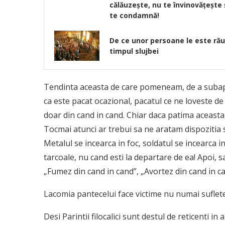
călăuzește, nu te învinovățește 
te condamnă!
De ce unor persoane le este rău
timpul slujbei
Tendinta aceasta de care pomeneam, de a subaprec
ca este pacat ocazional, pacatul ce ne loveste de
doar din cand in cand. Chiar daca patima aceasta
Tocmai atunci ar trebui sa ne aratam dispozitia
Metalul se incearca in foc, soldatul se incearca i
tarcoale, nu cand esti la departare de ea! Apoi,
„Fumez din cand in cand”, „Avortez din cand in c
Lacomia pantecelui face victime nu numai suflete
Desi Parintii filocalici sunt destul de reticenti i