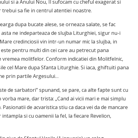
lui si a Anului Nou, Il sufocam cu cheful exagerat si
trebui sa fie in centrul atentiei noastre.
learga dupa bucate alese, se orneaza salate, se fac
asta ne indeparteaza de slujba Liturghiei, sigur nu-i
 Mare credinciosii vin intr-un numar mic la slujba, in
 este pentru multi din cei care au petrecut pana
 vremea molitfelor. Conform indicatiei din Molitfelnic,
le cel Mare dupa Sfanta Liturghie. Si iaca, ghiftuiti pana
ne prin partile Argesului…
te de sarbatori” spunand, se pare, ca alte fapte sunt cu
 vorba mare, dar trista: „Cand ai vicii mari e mai simplu
). Pasionatii de acvaristica stiu ca daca vei da de mancare
intampla si cu oamenii la fel, la fiecare Revelion,