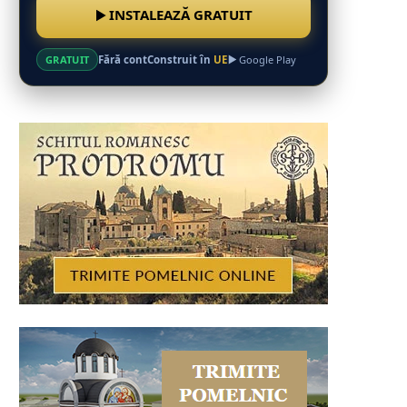
INSTALEAZĂ GRATUIT
Fără cont
Construit în
UE
GRATUIT
Google Play