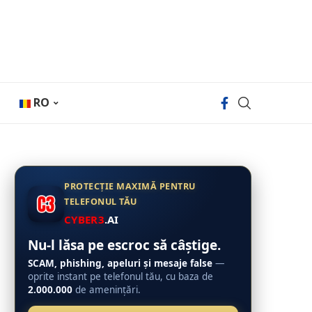
RO
PROTECȚIE MAXIMĂ PENTRU
TELEFONUL TĂU
CYBER3
.AI
Nu-l lăsa pe escroc să câștige.
SCAM, phishing, apeluri și mesaje false
—
oprite instant pe telefonul tău, cu baza de
2.000.000
de amenințări.