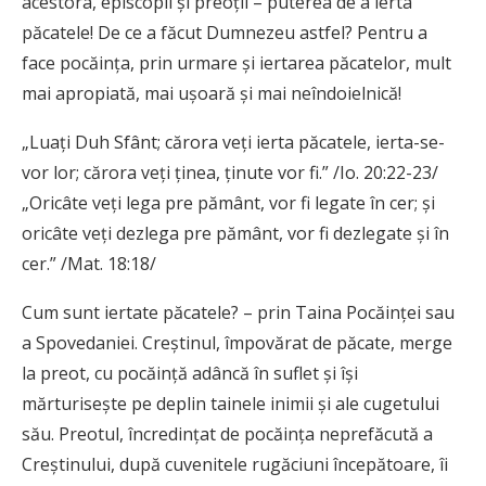
acestora, episcopii și preoții – puterea de a ierta
păcatele! De ce a făcut Dumnezeu astfel? Pentru a
face pocăința, prin urmare și iertarea păcatelor, mult
mai apropiată, mai ușoară și mai neîndoielnică!
„Luați Duh Sfânt; cărora veți ierta păcatele, ierta-se-
vor lor; cărora veți ținea, ținute vor fi.” /Io. 20:22-23/
„Oricâte veți lega pre pământ, vor fi legate în cer; și
oricâte veți dezlega pre pământ, vor fi dezlegate și în
cer.” /Mat. 18:18/
Cum sunt iertate păcatele? – prin Taina Pocăinței sau
a Spovedaniei. Creștinul, împovărat de păcate, merge
la preot, cu pocăință adâncă în suflet și își
mărturisește pe deplin tainele inimii și ale cugetului
său. Preotul, încredințat de pocăința neprefăcută a
Creștinului, după cuvenitele rugăciuni începătoare, îi