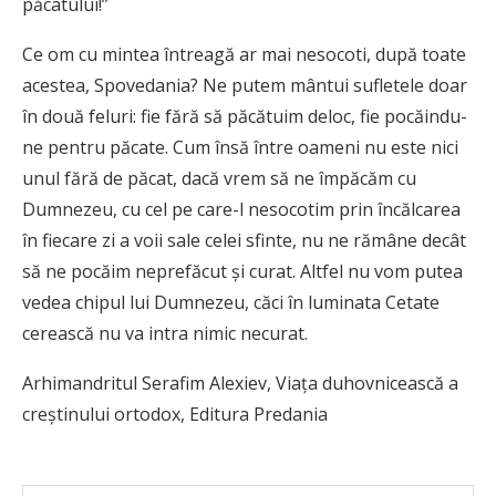
păcatului!”
Ce om cu mintea întreagă ar mai nesocoti, după toate
acestea, Spovedania? Ne putem mântui sufletele doar
în două feluri: fie fără să păcătuim deloc, fie pocăindu-
ne pentru păcate. Cum însă între oameni nu este nici
unul fără de păcat, dacă vrem să ne împăcăm cu
Dumnezeu, cu cel pe care-l nesocotim prin încălcarea
în fiecare zi a voii sale celei sfinte, nu ne rămâne decât
să ne pocăim neprefăcut și curat. Altfel nu vom putea
vedea chipul lui Dumnezeu, căci în luminata Cetate
cerească nu va intra nimic necurat.
Arhimandritul Serafim Alexiev, Viața duhovnicească a
creștinului ortodox, Editura Predania