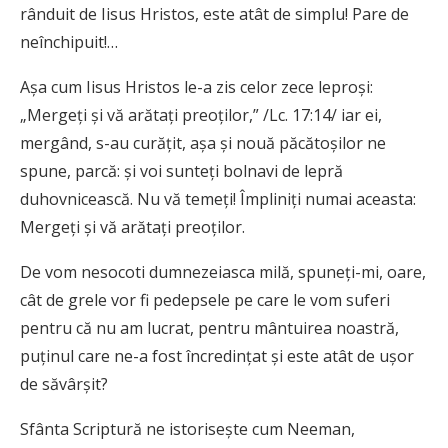
rânduit de Iisus Hristos, este atât de simplu! Pare de
neînchipuit!…
Așa cum Iisus Hristos le-a zis celor zece leproși:
„Mergeți și vă arătați preoților,” /Lc. 17:14/ iar ei,
mergând, s-au curățit, așa și nouă păcătoșilor ne
spune, parcă: și voi sunteţi bolnavi de lepră
duhovnicească. Nu vă temeți! Împliniți numai aceasta:
Mergeți și vă arătați preoților.
De vom nesocoti dumnezeiasca milă, spuneți-mi, oare,
cât de grele vor fi pedepsele pe care le vom suferi
pentru că nu am lucrat, pentru mântuirea noastră,
puținul care ne-a fost încredințat și este atât de ușor
de săvârșit?
Sfânta Scriptură ne istorisește cum Neeman,