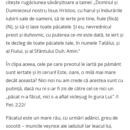
citește rugăciunea săvârșitoare a tainei: „Domnul și
Dumnezeul nostru Iisus Hristos, cu harul și îndurările
iubirii sale de oameni, să te ierte pre tine, fiule (fiică)
(N), și să-ți lase toate păcatele. Și eu, nevrednicul
preot și duhovnic, cu puterea ce-mi este dată, te iert și
te dezleg de toate păcatele tale, în numele Tatălui, și
al Fiului, și al Sfântului Duh. Amin.”
În clipa aceea, cele pe care preotul le iartă pe pământ
sunt iertate și în ceruri! Este, oare, o milă mai mare
decât aceasta? Nici noi nu am crede că acestea sunt cu
putință, dacă nu ni s-ar fi zis de către cel ce nici un
„păcat n-a făcut, nici s-a aflat vicleșug în gura Lui.” /I
Pet. 2:22/
Păcatul este un mare rău, cu urmări adânci, greu de
socotit – muncile veșnice ale iadului! Iar leacul lui,