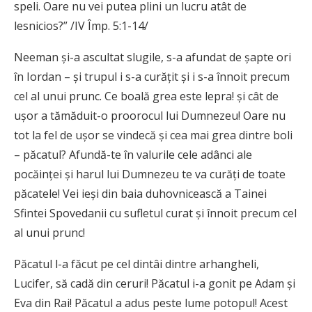
speli. Oare nu vei putea plini un lucru atât de
lesnicios?” /IV Împ. 5:1-14/
Neeman și-a ascultat slugile, s-a afundat de șapte ori
în Iordan – şi trupul i s-a curățit și i s-a înnoit precum
cel al unui prunc. Ce boală grea este lepra! și cât de
ușor a tămăduit-o proorocul lui Dumnezeu! Oare nu
tot la fel de ușor se vindecă și cea mai grea dintre boli
– păcatul? Afundă-te în valurile cele adânci ale
pocăinței și harul lui Dumnezeu te va curăți de toate
păcatele! Vei ieși din baia duhovnicească a Tainei
Sfintei Spovedanii cu sufletul curat și înnoit precum cel
al unui prunc!
Păcatul l-a făcut pe cel dintâi dintre arhangheli,
Lucifer, să cadă din ceruri! Păcatul i-a gonit pe Adam și
Eva din Rai! Păcatul a adus peste lume potopul! Acest