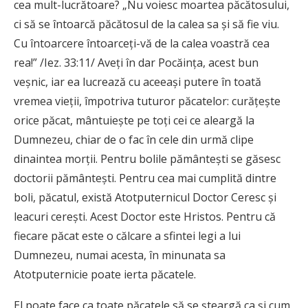
cea mult-lucrătoare? „Nu voiesc moartea păcătosului,
ci să se întoarcă păcătosul de la calea sa și să fie viu.
Cu întoarcere întoarceți-vă de la calea voastră cea
rea!” /Iez. 33:11/ Aveți în dar Pocăința, acest bun
veșnic, iar ea lucrează cu aceeași putere în toată
vremea vieții, împotriva tuturor păcatelor: curățește
orice păcat, mântuiește pe toți cei ce aleargă la
Dumnezeu, chiar de o fac în cele din urmă clipe
dinaintea morții. Pentru bolile pământești se găsesc
doctorii pământești. Pentru cea mai cumplită dintre
boli, păcatul, există Atotputernicul Doctor Ceresc și
leacuri cerești. Acest Doctor este Hristos. Pentru că
fiecare păcat este o călcare a sfintei legi a lui
Dumnezeu, numai acesta, în minunata sa
Atotputernicie poate ierta păcatele.
El poate face ca toate păcatele să se șteargă ca și cum