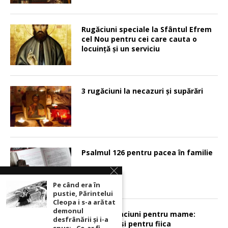
Rugăciuni speciale la Sfântul Efrem
cel Nou pentru cei care cauta o
locuinţă şi un serviciu
3 rugăciuni la necazuri și supărări
Psalmul 126 pentru pacea în familie
Pe când era în
pustie, Părintelui
Cleopa i s-a arătat
demonul
Sunt 2 rugaciuni pentru mame:
desfrânării şi i-a
pentru fiu si pentru fiica