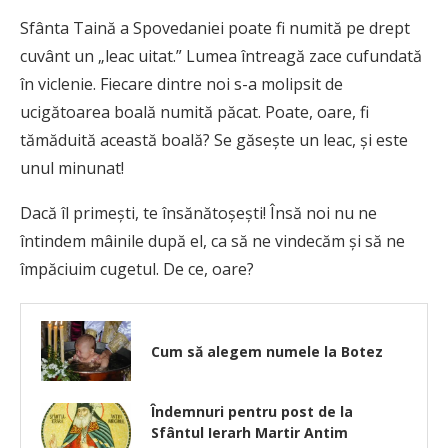
Sfânta Taină a Spovedaniei poate fi numită pe drept
cuvânt un „leac uitat.” Lumea întreagă zace cufundată
în viclenie. Fiecare dintre noi s-a molipsit de
ucigătoarea boală numită păcat. Poate, oare, fi
tămăduită această boală? Se găsește un leac, și este
unul minunat!
Dacă îl primești, te însănătoșești! Însă noi nu ne
întindem mâinile după el, ca să ne vindecăm și să ne
împăciuim cugetul. De ce, oare?
Cum să alegem numele la Botez
Îndemnuri pentru post de la
Sfântul Ierarh Martir Antim