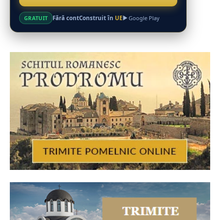
Fără cont
Construit în
UE
GRATUIT
Google Play