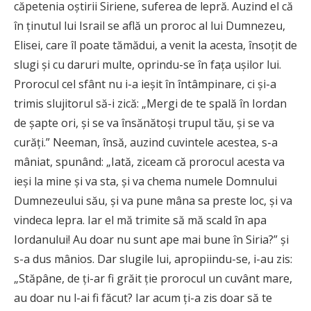
căpetenia oștirii Siriene, suferea de lepră. Auzind el că
în ținutul lui Israil se află un proroc al lui Dumnezeu,
Elisei, care îl poate tămădui, a venit la acesta, însoțit de
slugi și cu daruri multe, oprindu-se în fața ușilor lui.
Prorocul cel sfânt nu i-a ieșit în întâmpinare, ci și-a
trimis slujitorul să-i zică: „Mergi de te spală în Iordan
de șapte ori, și se va însănătoși trupul tău, și se va
curăți.” Neeman, însă, auzind cuvintele acestea, s-a
mâniat, spunând: „Iată, ziceam că prorocul acesta va
ieși la mine și va sta, și va chema numele Domnului
Dumnezeului său, și va pune mâna sa preste loc, și va
vindeca lepra. Iar el mă trimite să mă scald în apa
Iordanului! Au doar nu sunt ape mai bune în Siria?” și
s-a dus mânios. Dar slugile lui, apropiindu-se, i-au zis:
„Stăpâne, de ți-ar fi grăit ție prorocul un cuvânt mare,
au doar nu l-ai fi făcut? Iar acum ți-a zis doar să te