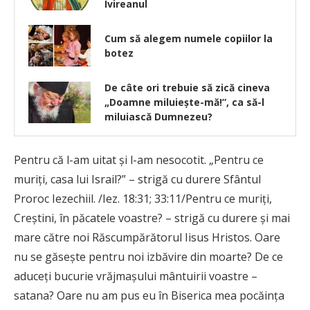
Ivireanul
Cum să alegem numele copiilor la
botez
De câte ori trebuie să zică cineva
„Doamne miluieşte-mă!”, ca să-l
miluiască Dumnezeu?
Pentru că l-am uitat și l-am nesocotit. „Pentru ce
muriți, casa lui Israil?” – strigă cu durere Sfântul
Proroc Iezechiil. /Iez. 18:31; 33:11/Pentru ce muriți,
Creștini, în păcatele voastre? – strigă cu durere și mai
mare către noi Răscumpărătorul Iisus Hristos. Oare
nu se găsește pentru noi izbăvire din moarte? De ce
aduceți bucurie vrăjmașului mântuirii voastre –
satana? Oare nu am pus eu în Biserica mea pocăința