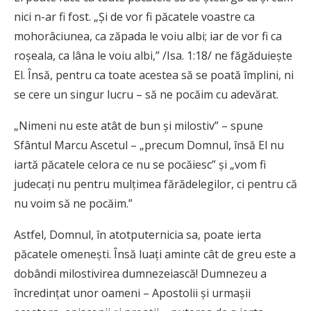
nici n-ar fi fost. „Și de vor fi păcatele voastre ca
mohorâciunea, ca zăpada le voiu albi; iar de vor fi ca
roșeala, ca lâna le voiu albi,” /Isa. 1:18/ ne făgăduiește
El. Însă, pentru ca toate acestea să se poată împlini, ni
se cere un singur lucru – să ne pocăim cu adevărat.
„Nimeni nu este atât de bun și milostiv” – spune
Sfântul Marcu Ascetul – „precum Domnul, însă El nu
iartă păcatele celora ce nu se pocăiesc” și „vom fi
judecați nu pentru mulțimea fărădelegilor, ci pentru că
nu voim să ne pocăim.”
Astfel, Domnul, în atotputernicia sa, poate ierta
păcatele omenești. Însă luați aminte cât de greu este a
dobândi milostivirea dumnezeiască! Dumnezeu a
încredințat unor oameni – Apostolii și urmașii