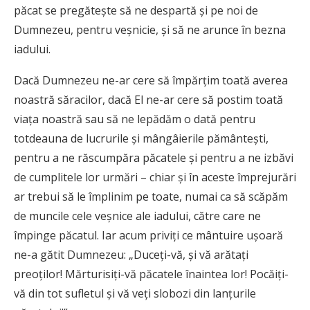
păcat se pregătește să ne despartă și pe noi de
Dumnezeu, pentru veșnicie, și să ne arunce în bezna
iadului.
Dacă Dumnezeu ne-ar cere să împărțim toată averea
noastră săracilor, dacă El ne-ar cere să postim toată
viața noastră sau să ne lepădăm o dată pentru
totdeauna de lucrurile și mângâierile pământești,
pentru a ne răscumpăra păcatele și pentru a ne izbăvi
de cumplitele lor urmări – chiar și în aceste împrejurări
ar trebui să le împlinim pe toate, numai ca să scăpăm
de muncile cele veșnice ale iadului, către care ne
împinge păcatul. Iar acum priviți ce mântuire ușoară
ne-a gătit Dumnezeu: „Duceți-vă, și vă arătați
preoților! Mărturisiți-vă păcatele înaintea lor! Pocăiți-
vă din tot sufletul și vă veți slobozi din lanțurile