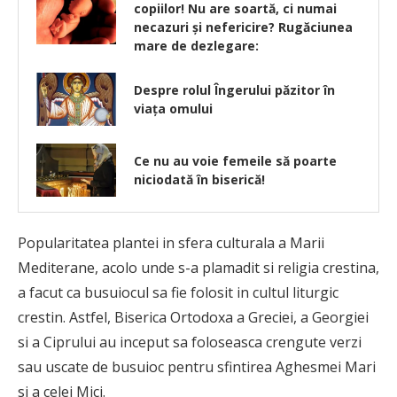
copiilor! Nu are soartă, ci numai
necazuri şi nefericire? Rugăciunea
mare de dezlegare:
Despre rolul Îngerului păzitor în
viața omului
Ce nu au voie femeile să poarte
niciodată în biserică!
Popularitatea plantei in sfera culturala a Marii
Mediterane, acolo unde s-a plamadit si religia crestina,
a facut ca busuiocul sa fie folosit in cultul liturgic
crestin. Astfel, Biserica Ortodoxa a Greciei, a Georgiei
si a Ciprului au inceput sa foloseasca crengute verzi
sau uscate de busuioc pentru sfintirea Aghesmei Mari
si a celei Mici.