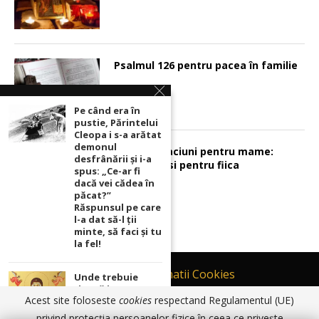
Psalmul 126 pentru pacea în familie
Pe când era în
pustie, Părintelui
Cleopa i s-a arătat
demonul
Sunt 2 rugaciuni pentru mame:
desfrânării şi i-a
pentru fiu si pentru fiica
spus: „Ce-ar fi
dacă vei cădea în
păcat?”
Răspunsul pe care
l-a dat să-l ții
minte, să faci și tu
la fel!
Contact
Informatii Cookies
Unde trebuie
ținută icoana cu
Politică de Confidențialitate
Acest site foloseste
cookies
respectand Regulamentul (UE)
Maica Domnului
TERMENI SI CONDITII DE UTILIZARE
pentru ca
privind protecția persoanelor fizice în ceea ce privește