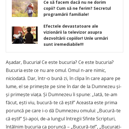
Ce să facem dacă nu ne dorim
copii? Cum să ne ferim? Secretul
programării familiale!
Efectele devastatoare ale
vizionării la televizor asupra
dezvoltării copiilor! Unle urmări
sunt iremediabile!!!
Aşadar, Bucuria! Ce este bucuria? Ce este bucuria?
Bucuria este ce nu are omul. Omul n-are nimic,
niciodată. Dar, într-o bună zi, în clipa în care apare pe
lume, el se primeşte pe sine în dar de la Dumnezeu şi-
şi primeşte viaţa. Şi Dumnezeu îi spune: „Iată, te-am
făcut, eşti viu, bucură-te că eşti!” Aceasta este prima
poruncă pe care i-o dă Dumnezeu omului: „Bucură-te
că eşti!” Şi-apoi, de-a lungul întregii Sfinte Scripturi,
întâlnim bucuria ca poruncă – „Bucură-te!”, „Bucuraţi-