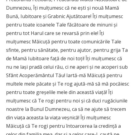
Dumnezeu, Îţi mulţumesc că ne eşti şi nouă Mamă
Bună, Iubitoare şi Grabnic Ajutătoare! Îţi mulţumesc
pentru toate icoanele Tale făcătoare de minuni şi
pentru tot Harul care se revarsă prin ele! Îţi
mulţumesc Măicuţă pentru toate comunicările Tale
sfinte, pentru sănătate, pentru ajutor, pentru grija Ta
de Mamă Iubitoare faţă de noi toţi! Îţi mulţumesc că
nu ne laşi pradă celui rău, ci ne aperi şi ne acoperi sub
Sfânt Acoperământul Tău! Iartă-mă Măicuţă pentru
multele mele păcate şi Te rog ajută-mă să mă pocăiesc
pentru toate greşelile mele din această viaţă! Îţi
mulţumesc că Te rogi pentru noi şi că duci rugăciunile
noastre la Bunul Dumnezeu, ca să ne ajute să trecem
din viaţa aceasta la viaţa veşnică! Îţi mulţumesc
Măicuţă că Te rogi pentru întoarcerea la credinţă a
celor din familia mea, dar şi a celor care-L caută pe