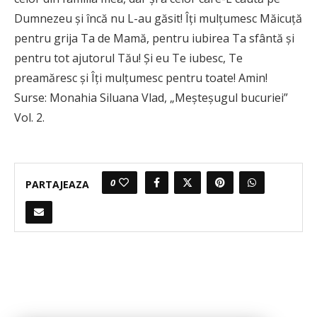
Dumnezeu şi încă nu L-au găsit! Îţi mulţumesc Măicuţă
pentru grija Ta de Mamă, pentru iubirea Ta sfântă şi
pentru tot ajutorul Tău! Şi eu Te iubesc, Te
preamăresc şi Îţi mulţumesc pentru toate! Amin!
Surse: Monahia Siluana Vlad, „Meșteșugul bucuriei”
Vol. 2.
0
PARTAJEAZA