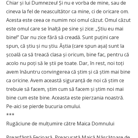
Chiar şi lui Dumnezeu! Şi nu e vorba de mine, sau de
cineva la fel de neascultător ca mine, ci de oricare om.
Acesta este ceea ce numim noi omul căzut. Omul căzut
este omul care se înalţă pe sine şi zice: „Ştiu eu mai
bine!” Dar nu zice fără să creadă. Sunt puţini care
spun, că ştiu şi nu ştiu. Ăştia (care spun aşa) sunt la
şcoală ca să treacă clasa şi oricum, bine fac, pentru că
acolo nu poţi să le ştii pe toate. Dar, în rest, noi toţi
avem înăuntru convingerea că ştim şi că ştim mai bine
ca oricine. Avem această siguranţă de noi că ştim ce
trebuie să facem, ştim cum să facem şi ştim noi mai
bine cum este bine. Aceasta este pierzania noastră.
Pe-aici se pierde bucuria omului.
***
Rugăciune de mulţumire către Maica Domnului
Preasfântă Fecioară, Preacurată Maică Născătoare de