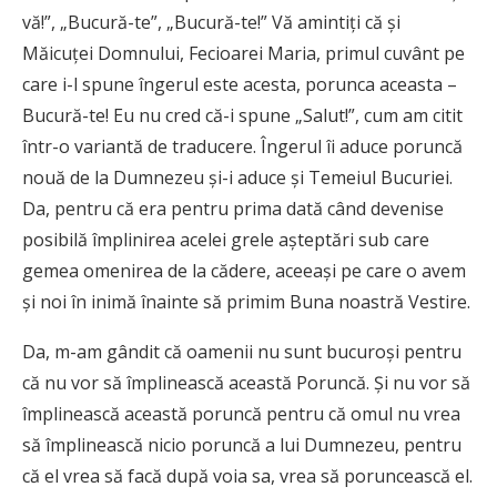
vă!”, „Bucură-te”, „Bucură-te!” Vă amintiţi că şi
Măicuţei Domnului, Fecioarei Maria, primul cuvânt pe
care i-l spune îngerul este acesta, porunca aceasta –
Bucură-te! Eu nu cred că-i spune „Salut!”, cum am citit
într-o variantă de traducere. Îngerul îi aduce poruncă
nouă de la Dumnezeu şi-i aduce şi Temeiul Bucuriei.
Da, pentru că era pentru prima dată când devenise
posibilă împlinirea acelei grele aşteptări sub care
gemea omenirea de la cădere, aceeaşi pe care o avem
şi noi în inimă înainte să primim Buna noastră Vestire.
Da, m-am gândit că oamenii nu sunt bucuroşi pentru
că nu vor să împlinească această Poruncă. Şi nu vor să
împlinească această poruncă pentru că omul nu vrea
să împlinească nicio poruncă a lui Dumnezeu, pentru
că el vrea să facă după voia sa, vrea să poruncească el.