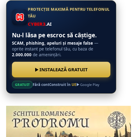
PROTECȚIE MAXIMĂ PENTRU TELEFONUL
TĂU
CYBER3
.AI
Nu-l lăsa pe escroc să câștige.
SCAM, phishing, apeluri și mesaje false
—
oprite instant pe telefonul tău, cu baza de
2.000.000
de amenințări.
INSTALEAZĂ GRATUIT
Fără cont
Construit în
UE
GRATUIT
Google Play