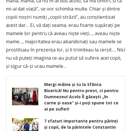
mâna, mamă, ca nu m-ai dus acolo, să mă omori, şi că
mi-ai dat viaţă”, se vor schimba multe. Chiar şi dintre
copiii noştri numiţi „copiii străzii”, au conştientizat
acest dar… Ei, vă daţi seama, erau foarte supăraţi pe
mamele lor pentru că aveau nişte vieţi…, aveau nişte
mame…, majoritatea erau abandonaţi sau mamele se
prostituau în prezenţa lor, şi îi trimiteau la cerşit…. Nici
nu vă puteţi imagina ce-au putut să sufere acei copii,
şi sigur că-şi urau mamele…
Mergi mâine și tu la Sfânta
Biserică! Nu pentru preot, ci pentru
Dumnezeu! Acolo Îl găsești „în
carne și oase” și-i poți spune tot ce
ai pe suflet!
7 sfaturi importante pentru părinți
și copii, de la părintele Constantin