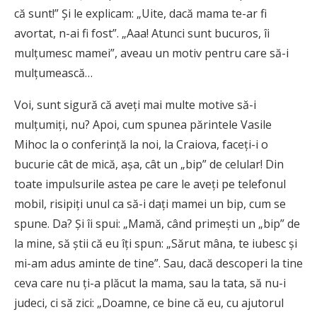
că sunt!” Şi le explicam: „Uite, dacă mama te-ar fi
avortat, n-ai fi fost”. „Aaa! Atunci sunt bucuros, îi
mulţumesc mamei”, aveau un motiv pentru care să-i
mulţumească…
Voi, sunt sigură că aveţi mai multe motive să-i
mulţumiţi, nu? Apoi, cum spunea părintele Vasile
Mihoc la o conferinţă la noi, la Craiova, faceţi-i o
bucurie cât de mică, aşa, cât un „bip” de celular! Din
toate impulsurile astea pe care le aveţi pe telefonul
mobil, risipiţi unul ca să-i daţi mamei un bip, cum se
spune. Da? Şi îi spui: „Mamă, când primeşti un „bip” de
la mine, să ştii că eu îţi spun: „Sărut mâna, te iubesc şi
mi-am adus aminte de tine”. Sau, dacă descoperi la tine
ceva care nu ţi-a plăcut la mama, sau la tata, să nu-i
judeci, ci să zici: „Doamne, ce bine că eu, cu ajutorul