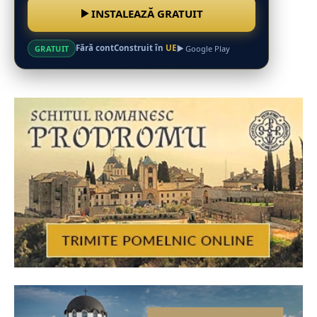
INSTALEAZĂ GRATUIT
Fără cont
Construit în
UE
GRATUIT
Google Play