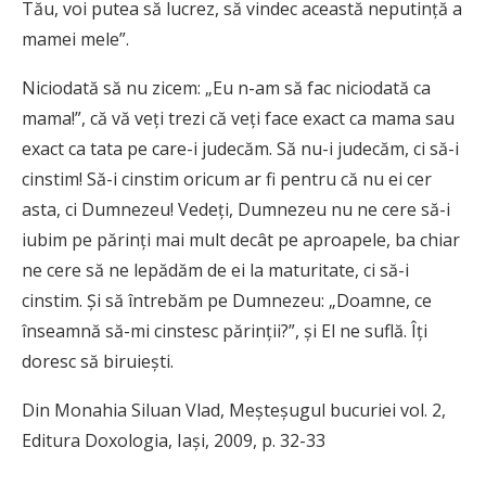
Tău, voi putea să lucrez, să vindec această neputinţă a
mamei mele”.
Niciodată să nu zicem: „Eu n-am să fac niciodată ca
mama!”, că vă veţi trezi că veţi face exact ca mama sau
exact ca tata pe care-i judecăm. Să nu-i judecăm, ci să-i
cinstim! Să-i cinstim oricum ar fi pentru că nu ei cer
asta, ci Dumnezeu! Vedeţi, Dumnezeu nu ne cere să-i
iubim pe părinţi mai mult decât pe aproapele, ba chiar
ne cere să ne lepădăm de ei la maturitate, ci să-i
cinstim. Şi să întrebăm pe Dumnezeu: „Doamne, ce
înseamnă să-mi cinstesc părinţii?”, şi El ne suflă. Îţi
doresc să biruieşti.
Din Monahia Siluan Vlad, Meşteşugul bucuriei vol. 2,
Editura Doxologia, Iaşi, 2009, p. 32-33