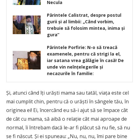
Necula
Părintele Calistrat, despre postul
gurii şi al limbii: „Când vorbim,
trebuie să folosim mintea, inima şi
gura”
Părintele Porfirie: N-o să treacă
examenele, pentru că strigi la el,
iar satana vrea gălăgie în casă! De
unde vin neînțelegerile și
necazurile în familie:
Şi, atunci când îţi urăşti mama sau tatăl, viaţa este cel
mai cumplit chin, pentru că o urăşti în sângele tău, în
originea ei! Ei, încercând eu să-i ajut să se împace cât
de cât cu mama, să aibă o relaţie cât mai aproape de
normal, îi întrebam dacă le-ar fi plăcut să nu fie, să nu
se fi născut. Şi ei spuneau: „Nu, nu, nu, îmi pare bine