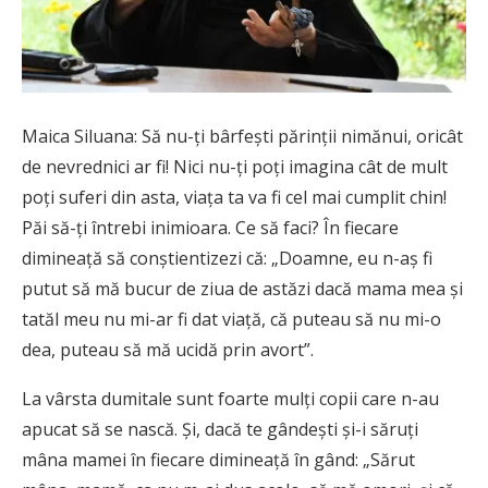
Maica Siluana: Să nu-ți bârfești părinții nimănui, oricât
de nevrednici ar fi! Nici nu-ți poți imagina cât de mult
poți suferi din asta, viaţa ta va fi cel mai cumplit chin!
Păi să-ţi întrebi inimioara. Ce să faci? În fiecare
dimineaţă să conştientizezi că: „Doamne, eu n-aş fi
putut să mă bucur de ziua de astăzi dacă mama mea şi
tatăl meu nu mi-ar fi dat viaţă, că puteau să nu mi-o
dea, puteau să mă ucidă prin avort”.
La vârsta dumitale sunt foarte mulţi copii care n-au
apucat să se nască. Şi, dacă te gândeşti şi-i săruţi
mâna mamei în fiecare dimineaţă în gând: „Sărut