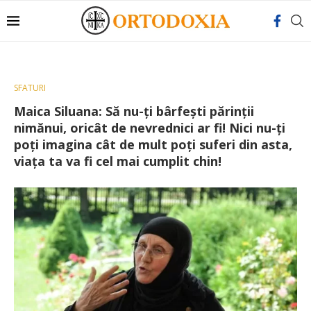
SFATURI
Maica Siluana: Să nu-ți bârfești părinții
nimănui, oricât de nevrednici ar fi! Nici nu-ți
poți imagina cât de mult poți suferi din asta,
viaţa ta va fi cel mai cumplit chin!