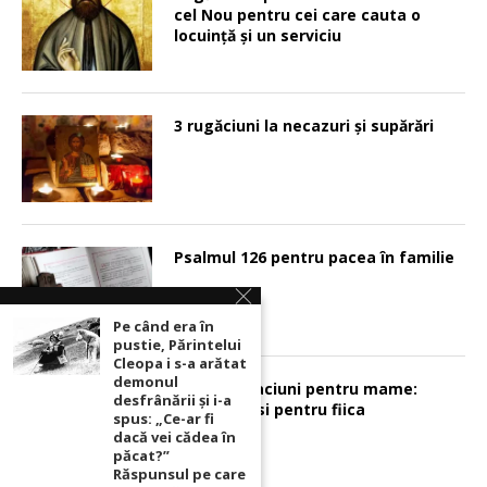
cel Nou pentru cei care cauta o
locuinţă şi un serviciu
3 rugăciuni la necazuri și supărări
Psalmul 126 pentru pacea în familie
Pe când era în
pustie, Părintelui
Cleopa i s-a arătat
demonul
Sunt 2 rugaciuni pentru mame:
desfrânării şi i-a
pentru fiu si pentru fiica
spus: „Ce-ar fi
dacă vei cădea în
păcat?”
Răspunsul pe care