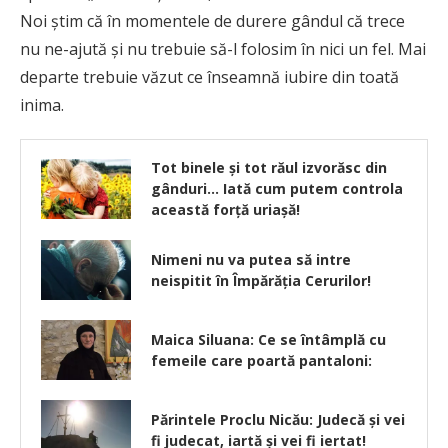
Noi ştim că în momentele de durere gândul că trece
nu ne-ajută şi nu trebuie să-l folosim în nici un fel. Mai
departe trebuie văzut ce înseamnă iubire din toată
inima.
Tot binele şi tot răul izvorăsc din
gânduri… Iată cum putem controla
această forță uriașă!
Nimeni nu va putea să intre
neispitit în Împărăția Cerurilor!
Maica Siluana: Ce se întâmplă cu
femeile care poartă pantaloni:
Părintele Proclu Nicău: Judecă și vei
fi judecat, iartă și vei fi iertat!