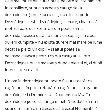
Cele mai multe din suferinţele pe care le întâlnim noi
în consiliere, sunt din această categorie (a
deznădejdii). Şi nu e lucru mic, nu e lucru puţin.
Deznădejdea este deznădejde şi e mare, chiar dacă
motivul pare derizoriu. Un om poate să nu
deznădăjduiască dacă i-a murit un copil şi, în ciuda
durerii cumplite – nu există durere mai mare pe lume
decât să pierzi un copil – şi altul poate să
deznădăjduiască pentru că n-a câştigat la Loto.
Deznădejdea nu se măsoară după obiectul ei, ci după
intensitatea trăirii.
Un om în deznădejde nu poate fi ajutat decât cu
rugăciune, în prima etapă. Cu rugăciune, strigat în
deznădejde la Dumnezeu: „Doamne, nu lăsa în
deznădejde pe cel de lângă mine!” Niciodată să nu-i
spunem: „Lasă că-ţi trece, o să treacă! Nu merită…”.