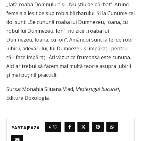
„Iată roaba Domnului!” şi „Nu ştiu de bărbat”. Atunci
femeia a ieşit de sub robia bărbatului. Şi la Cununie cei
doi sunt: „Se cunună roaba lui Dumnezeu, Ioana, cu
robul lui Dumnezeu, Ion”, nu zice „roaba lui
Dumnezeu, Ioana, cu Ion”. Amândoi sunt la fel de robi
iubirii, adevărului, lui Dumnezeu şi împăraţi, pentru
că-i face împăraţi. Aţi văzut ce frumoasă este cununa.
Aici ar trebui să facem mai multă teorie asupra iubirii
şi mai puţină practică.
Sursa:
Monahia Siluana Vlad,
Meşteşugul bucuriei
,
Editura Doxologia.
0
PARTAJEAZA