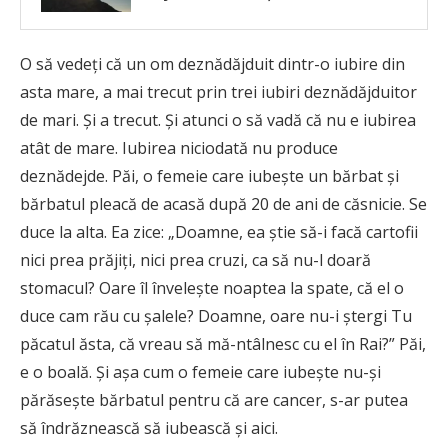
O să vedeţi că un om deznădăjduit dintr-o iubire din
asta mare, a mai trecut prin trei iubiri deznădăjduitor
de mari. Şi a trecut. Şi atunci o să vadă că nu e iubirea
atât de mare. Iubirea niciodată nu produce
deznădejde. Păi, o femeie care iubeşte un bărbat şi
bărbatul pleacă de acasă după 20 de ani de căsnicie. Se
duce la alta. Ea zice: „Doamne, ea ştie să-i facă cartofii
nici prea prăjiţi, nici prea cruzi, ca să nu-l doară
stomacul? Oare îl înveleşte noaptea la spate, că el o
duce cam rău cu şalele? Doamne, oare nu-i ştergi Tu
păcatul ăsta, că vreau să mă-ntâlnesc cu el în Rai?” Păi,
e o boală. Şi aşa cum o femeie care iubeşte nu-şi
părăseşte bărbatul pentru că are cancer, s-ar putea
să îndrăznească să iubească şi aici.