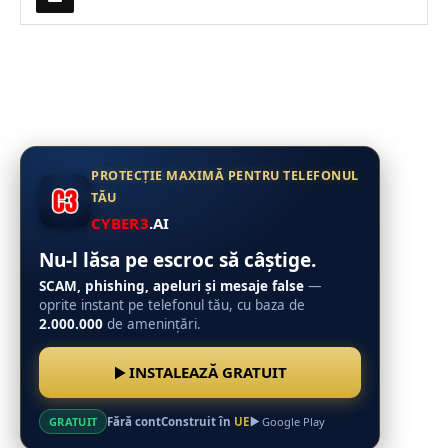
PROTECȚIE MAXIMĂ PENTRU TELEFONUL
TĂU
CYBER3
.AI
Nu-l lăsa pe escroc să câștige.
SCAM, phishing, apeluri și mesaje false
—
oprite instant pe telefonul tău, cu baza de
2.000.000
de amenințări.
INSTALEAZĂ GRATUIT
Fără cont
Construit în
UE
GRATUIT
Google Play