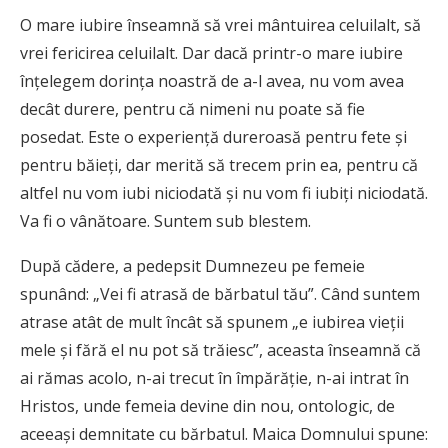
O mare iubire înseamnă să vrei mântuirea celuilalt, să
vrei fericirea celuilalt. Dar dacă printr-o mare iubire
înţelegem dorinţa noastră de a-l avea, nu vom avea
decât durere, pentru că nimeni nu poate să fie
posedat. Este o experienţă dureroasă pentru fete şi
pentru băieţi, dar merită să trecem prin ea, pentru că
altfel nu vom iubi niciodată şi nu vom fi iubiţi niciodată.
Va fi o vânătoare. Suntem sub blestem.
După cădere, a pedepsit Dumnezeu pe femeie
spunând: „Vei fi atrasă de bărbatul tău”. Când suntem
atrase atât de mult încât să spunem „e iubirea vieţii
mele şi fără el nu pot să trăiesc”, aceasta înseamnă că
ai rămas acolo, n-ai trecut în împărăţie, n-ai intrat în
Hristos, unde femeia devine din nou, ontologic, de
aceeaşi demnitate cu bărbatul. Maica Domnului spune: