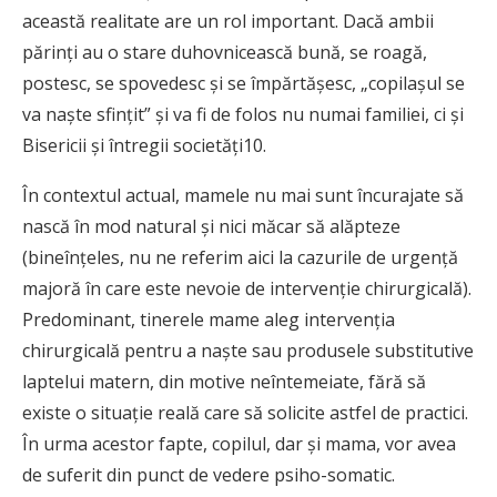
această realitate are un rol important. Dacă ambii
părinţi au o stare duhovnicească bună, se roagă,
postesc, se spovedesc şi se împărtăşesc, „copilaşul se
va naşte sfinţit” şi va fi de folos nu numai familiei, ci şi
Bisericii şi întregii societăţi10.
În contextul actual, mamele nu mai sunt încurajate să
nască în mod natural şi nici măcar să alăpteze
(bineînţeles, nu ne referim aici la cazurile de urgenţă
majoră în care este nevoie de intervenţie chirurgicală).
Predominant, tinerele mame aleg intervenţia
chirurgicală pentru a naşte sau produsele substitutive
laptelui matern, din motive neîntemeiate, fără să
existe o situaţie reală care să solicite astfel de practici.
În urma acestor fapte, copilul, dar şi mama, vor avea
de suferit din punct de vedere psiho-somatic.