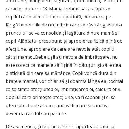
afecţiune, mângâiere, siguranţă, dobândind, astfel, un
caracter puternic”8. Mama trebuie să-şi alăpteze
copilul cât mai mult timp cu putinţă, deoarece, pe
lângă beneficiile de ordin fizic care se răsfrâng asupra
pruncului, se va consolida şi legătura dintre mamă şi
copil. Alăptatul presupune şi apropierea fizică plină de
afecţiune, apropiere de care are nevoie atât copilul,
cât şi mama: „Bebeluşii au nevoie de îmbrăţişare, nu
este corect ca mamele să îi ţină în pătuţuri şi să le dea
o sticluţă din care să mănânce. Copii vor căldura din
braţele mamei, vor chiar să şi doarmă lângă ea, tocmai
ca să simtă afecţiunea ei, îmbrăţişarea ei, căldura ei”9.
Copilul care primeşte afecţiune, va fi capabil şi el să
ofere afecţiune atunci când va fi mare şi când va
deveni la rândul său părinte.
De asemenea, şi felul în care se raportează tatăl la