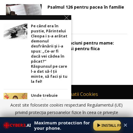
Psalmul 126 pentru pacea în familie
Pe când era în
pustie, Părintelui
Cleopa i s-a arătat
demonul
Sunt 2 rugaciuni pentru mame:
desfrânării şi i-a
pentru fiu si pentru fiica
spus: „Ce-ar fi
dacă vei cădea în
păcat?”
Răspunsul pe care
l-a dat să-l ții
minte, să faci și tu
la fel!
Contact
Informatii Cookies
Unde trebuie
ținută icoana cu
Politică de Confidențialitate
Acest site foloseste
cookies
respectand Regulamentul (UE)
Maica Domnului
TERMENI SI CONDITII DE UTILIZARE
pentru ca
privind protecția persoanelor fizice în ceea ce privește
rugăciunile
prelucrarea datelor cu caracter personal și privind libera
© 2017 - 2026 Ortodoxia |
Termeni și condiții de utilizare
|
Informatii
noastre să prindă
Maximum protection for
✕
Cookies
|
Politică de Confidențialitate
CYBER3
.AI
INSTALL FREE
putere
circulație a acestor date.
Am înțeles
Detalii aici
your phone.