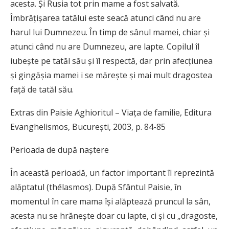
acesta. Şi Rusia tot prin mame a fost salvată.
Îmbrăţişarea tatălui este seacă atunci când nu are
harul lui Dumnezeu. În timp de sânul mamei, chiar şi
atunci când nu are Dumnezeu, are lapte. Copilul îl
iubeşte pe tatăl său şi îl respectă, dar prin afecţiunea
şi gingăşia mamei i se măreşte şi mai mult dragostea
faţă de tatăl său.
Extras din Paisie Aghioritul – Viaţa de familie, Editura
Evanghelismos, Bucureşti, 2003, p. 84-85
Perioada de după naştere
În această perioadă, un factor important îl reprezintă
alăptatul (thēlasmos). După Sfântul Paisie, în
momentul în care mama îşi alăptează pruncul la sân,
acesta nu se hrăneşte doar cu lapte, ci şi cu „dragoste,