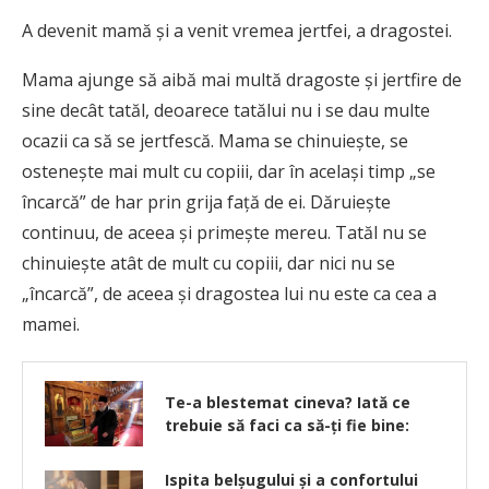
A devenit mamă şi a venit vremea jertfei, a dragostei.
Mama ajunge să aibă mai multă dragoste şi jertfire de
sine decât tatăl, deoarece tatălui nu i se dau multe
ocazii ca să se jertfescă. Mama se chinuieşte, se
osteneşte mai mult cu copiii, dar în acelaşi timp „se
încarcă” de har prin grija faţă de ei. Dăruieşte
continuu, de aceea şi primeşte mereu. Tatăl nu se
chinuieşte atât de mult cu copiii, dar nici nu se
„încarcă”, de aceea şi dragostea lui nu este ca cea a
mamei.
Te-a blestemat cineva? Iată ce
trebuie să faci ca să-ți fie bine:
Ispita belşugului şi a confortului