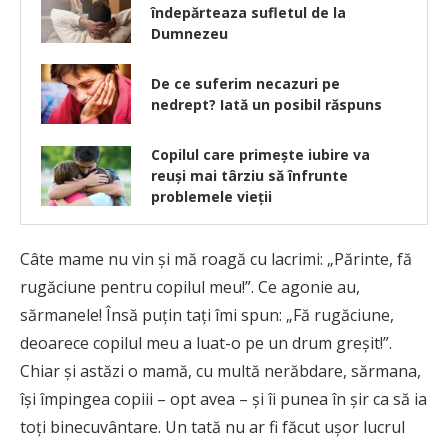
îndepărteaza sufletul de la
Dumnezeu
De ce suferim necazuri pe
nedrept? Iată un posibil răspuns
Copilul care primește iubire va
reuși mai târziu să înfrunte
problemele vieții
Câte mame nu vin şi mă roagă cu lacrimi: „Părinte, fă
rugăciune pentru copilul meu!”. Ce agonie au,
sărmanele! Însă puţin taţi îmi spun: „Fă rugăciune,
deoarece copilul meu a luat-o pe un drum greşit!”.
Chiar şi astăzi o mamă, cu multă nerăbdare, sărmana,
îşi împingea copiii – opt avea – şi îi punea în şir ca să ia
toţi binecuvântare. Un tată nu ar fi făcut uşor lucrul