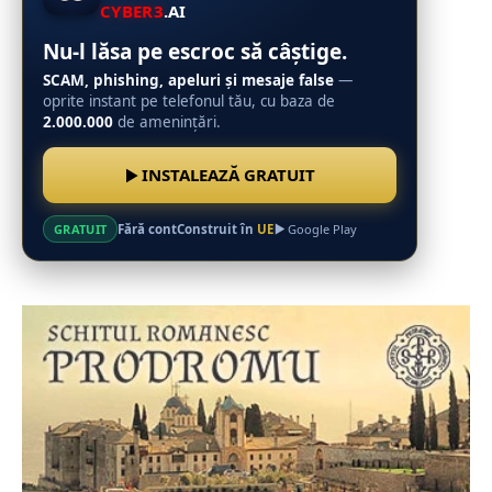
CYBER3
.AI
Nu-l lăsa pe escroc să câștige.
SCAM, phishing, apeluri și mesaje false
—
oprite instant pe telefonul tău, cu baza de
2.000.000
de amenințări.
INSTALEAZĂ GRATUIT
Fără cont
Construit în
UE
GRATUIT
Google Play