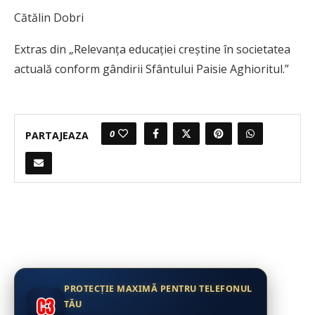
Cătălin Dobri
Extras din „Relevanţa educaţiei creştine în societatea
actuală conform gândirii Sfântului Paisie Aghioritul.”
0
PARTAJEAZA
PROTECȚIE MAXIMĂ PENTRU TELEFONUL
TĂU