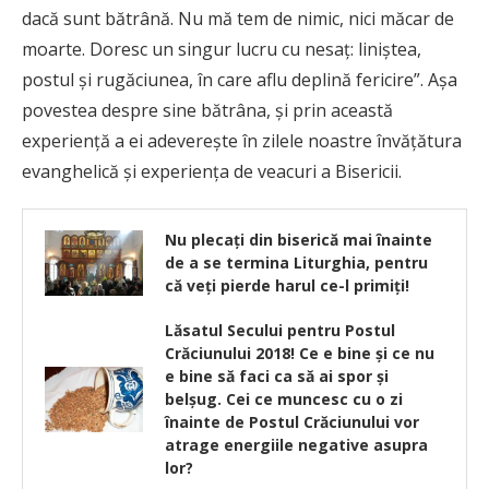
dacă sunt bătrână. Nu mă tem de nimic, nici măcar de
moarte. Doresc un singur lucru cu nesaţ: liniştea,
postul şi rugăciunea, în care aflu deplină fericire”. Aşa
povestea despre sine bătrâna, şi prin această
experienţă a ei adevereşte în zilele noastre învăţătura
evanghelică şi experienţa de veacuri a Bisericii.
Nu plecaţi din biserică mai înainte
de a se termina Liturghia, pentru
că veţi pierde harul ce-l primiţi!
Lăsatul Secului pentru Postul
Crăciunului 2018! Ce e bine şi ce nu
e bine să faci ca să ai spor şi
belşug. Cei ce muncesc cu o zi
înainte de Postul Crăciunului vor
atrage energiile negative asupra
lor?