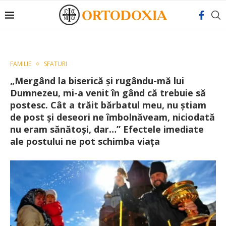
FAMILIE
SFATURI
„Mergând la biserică şi rugându-mă lui
Dumnezeu, mi-a venit în gând că trebuie să
postesc. Cât a trăit bărbatul meu, nu ştiam
de post şi deseori ne îmbolnăveam, niciodată
nu eram sănătoşi, dar…” Efectele imediate
ale postului ne pot schimba viața