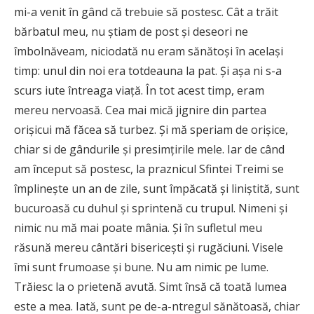
mi-a venit în gând că trebuie să postesc. Cât a trăit
bărbatul meu, nu ştiam de post şi deseori ne
îmbolnăveam, niciodată nu eram sănătoşi în acelaşi
timp: unul din noi era totdeauna la pat. Şi aşa ni s-a
scurs iute întreaga viaţă. În tot acest timp, eram
mereu nervoasă. Cea mai mică jignire din partea
orişicui mă făcea să turbez. Şi mă speriam de orișice,
chiar si de gândurile şi presimţirile mele. Iar de când
am început să postesc, la praznicul Sfintei Treimi se
împlineşte un an de zile, sunt împăcată şi liniştită, sunt
bucuroasă cu duhul şi sprintenă cu trupul. Nimeni şi
nimic nu mă mai poate mânia. Şi în sufletul meu
răsună mereu cântări bisericeşti şi rugăciuni. Visele
îmi sunt frumoase şi bune. Nu am nimic pe lume.
Trăiesc la o prietenă avută. Simt însă că toată lumea
este a mea. Iată, sunt pe de-a-ntregul sănătoasă, chiar