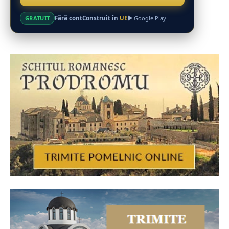
Fără cont
Construit în
UE
GRATUIT
Google Play