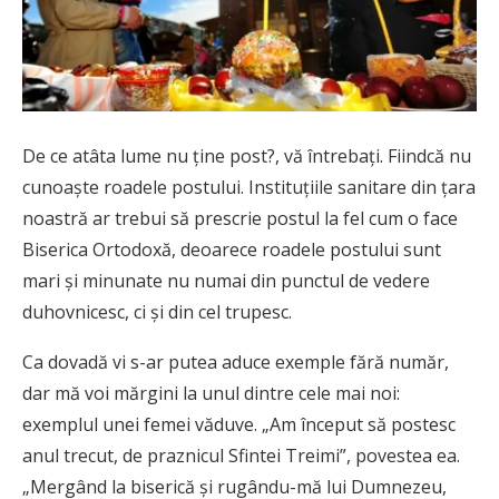
De ce atâta lume nu ţine post?, vă întrebaţi. Fiindcă nu
cunoaşte roadele postului. Instituţiile sanitare din ţara
noastră ar trebui să prescrie postul la fel cum o face
Biserica Ortodoxă, deoarece roadele postului sunt
mari şi minunate nu numai din punctul de vedere
duhovnicesc, ci şi din cel trupesc.
Ca dovadă vi s-ar putea aduce exemple fără număr,
dar mă voi mărgini la unul dintre cele mai noi:
exemplul unei femei văduve. „Am început să postesc
anul trecut, de praznicul Sfintei Treimi”, povestea ea.
„Mergând la biserică şi rugându-mă lui Dumnezeu,