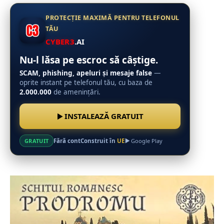
PROTECȚIE MAXIMĂ PENTRU TELEFONUL
TĂU
CYBER3
.AI
Nu-l lăsa pe escroc să câștige.
SCAM, phishing, apeluri și mesaje false
—
oprite instant pe telefonul tău, cu baza de
2.000.000
de amenințări.
INSTALEAZĂ GRATUIT
Fără cont
Construit în
UE
GRATUIT
Google Play