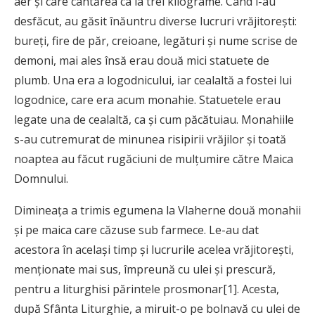
aer și care cântărea ca la trei kilograme. Când l-au
desfăcut, au găsit înăuntru diverse lucruri vrăjitorești:
bureți, fire de păr, creioane, legături și nume scrise de
demoni, mai ales însă erau două mici statuete de
plumb. Una era a logodnicului, iar cealaltă a fostei lui
logodnice, care era acum monahie. Statuetele erau
legate una de cealaltă, ca și cum păcătuiau. Monahiile
s-au cutremurat de minunea risipirii vrăjilor și toată
noaptea au făcut rugăciuni de mulțumire către Maica
Domnului.
Dimineața a trimis egumena la Vlaherne două monahii
și pe maica care căzuse sub farmece. Le-au dat
acestora în același timp și lucrurile acelea vrăjitorești,
menționate mai sus, împreună cu ulei și prescură,
pentru a liturghisi părintele prosmonar[1]. Acesta,
după Sfânta Liturghie, a miruit-o pe bolnavă cu ulei de