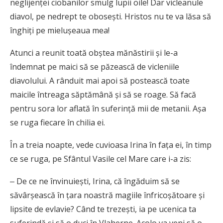
neglijenței ciobanilor smulg lupii oile! Dar vicleanule
diavol, pe nedrept te obosești. Hristos nu te va lăsa să
înghiți pe mielușeaua mea!
Atunci a reunit toată obștea mănăstirii și le-a
îndemnat pe maici să se păzească de vicleniile
diavolului. A rânduit mai apoi să postească toate
maicile întreaga săptămână și să se roage. Să facă
pentru sora lor aflată în suferință mii de metanii. Așa
se ruga fiecare în chilia ei.
În a treia noapte, vede cuvioasa Irina în fața ei, în timp
ce se ruga, pe Sfântul Vasile cel Mare care i-a zis:
‒ De ce ne învinuiești, Irina, că îngăduim să se
săvârșească în țara noastră magiile înfricoșătoare și
lipsite de evlavie? Când te trezești, ia pe ucenica ta