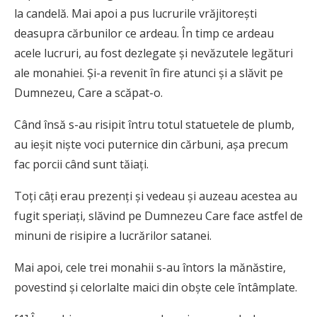
la candelă. Mai apoi a pus lucrurile vrăjitorești
deasupra cărbunilor ce ardeau. În timp ce ardeau
acele lucruri, au fost dezlegate și nevăzutele legături
ale monahiei. Și-a revenit în fire atunci și a slăvit pe
Dumnezeu, Care a scăpat-o.
Când însă s-au risipit întru totul statuetele de plumb,
au ieșit niște voci puternice din cărbuni, așa precum
fac porcii când sunt tăiați.
Toți câți erau prezenți și vedeau și auzeau acestea au
fugit speriați, slăvind pe Dumnezeu Care face astfel de
minuni de risipire a lucrărilor satanei.
Mai apoi, cele trei monahii s-au întors la mănăstire,
povestind și celorlalte maici din obște cele întâmplate.