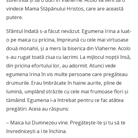
suferindă și să o duci în Vlaherne. Acolo va veni să o
vindece Mama Stăpânului Hristos, care are această
putere.
Sfântul îndată s-a făcut nevăzut. Egumena Irina a luat-
o pe maica cu pricina, împreună cu cele mai virtuoase
două monahii, și a mers la biserica din Vlaherne. Acolo
s-au rugat toată ziua cu lacrimi. La mijlocul nopții însă,
din pricina efortului lor, au adormit. Atunci vede
egumena Irina în vis multe persoane care pregăteau
drumurile. Erau îmbrăcate în haine aurite, pline de
lumină, umplând străzile cu cele mai frumoase flori și
tămâind. Egumena i-a întrebat pentru ce fac atâtea
pregătiri. Aceia au răspuns:
‒ Maica lui Dumnezeu vine. Pregătește-te și tu să te
învrednicești a i te închina.