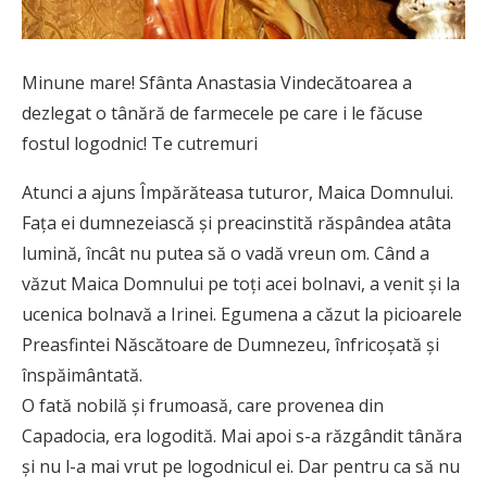
Minune mare! Sfânta Anastasia Vindecătoarea a
dezlegat o tânără de farmecele pe care i le făcuse
fostul logodnic! Te cutremuri
Atunci a ajuns Împărăteasa tuturor, Maica Domnului.
Fața ei dumnezeiască și preacinstită răspândea atâta
lumină, încât nu putea să o vadă vreun om. Când a
văzut Maica Domnului pe toți acei bolnavi, a venit și la
ucenica bolnavă a Irinei. Egumena a căzut la picioarele
Preasfintei Născătoare de Dumnezeu, înfricoșată și
înspăimântată.
O fată nobilă și frumoasă, care provenea din
Capadocia, era logodită. Mai apoi s-a răzgândit tânăra
și nu l-a mai vrut pe logodnicul ei. Dar pentru ca să nu