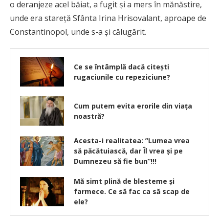
o deranjeze acel băiat, a fugit și a mers în mănăstire,
unde era stareță Sfânta Irina Hrisovalant, aproape de
Constantinopol, unde s-a și călugărit.
Ce se întâmplă dacă citești
rugaciunile cu repeziciune?
Cum putem evita erorile din viața
noastră?
Acesta-i realitatea: ”Lumea vrea
să păcătuiască, dar Îl vrea şi pe
Dumnezeu să fie bun”!!!
Mă simt plină de blesteme şi
farmece. Ce să fac ca să scap de
ele?