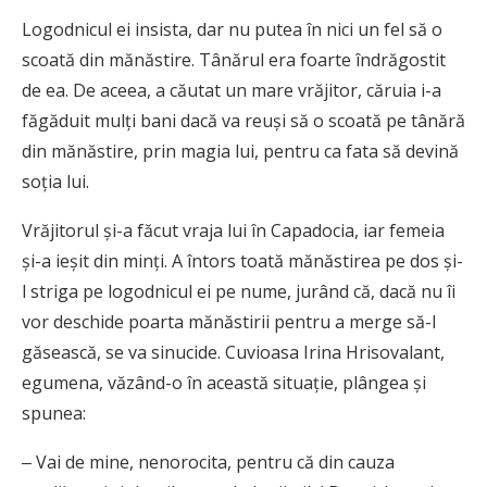
Logodnicul ei insista, dar nu putea în nici un fel să o
scoată din mănăstire. Tânărul era foarte îndrăgostit
de ea. De aceea, a căutat un mare vrăjitor, căruia i-a
făgăduit mulți bani dacă va reuși să o scoată pe tânără
din mănăstire, prin magia lui, pentru ca fata să devină
soția lui.
Vrăjitorul și-a făcut vraja lui în Capadocia, iar femeia
și-a ieșit din minți. A întors toată mănăstirea pe dos și-
l striga pe logodnicul ei pe nume, jurând că, dacă nu îi
vor deschide poarta mănăstirii pentru a merge să-l
găsească, se va sinucide. Cuvioasa Irina Hrisovalant,
egumena, văzând-o în această situație, plângea și
spunea:
‒ Vai de mine, nenorocita, pentru că din cauza