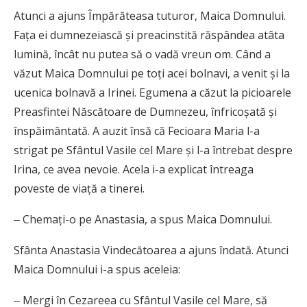
Atunci a ajuns Împărăteasa tuturor, Maica Domnului.
Fața ei dumnezeiască și preacinstită răspândea atâta
lumină, încât nu putea să o vadă vreun om. Când a
văzut Maica Domnului pe toți acei bolnavi, a venit și la
ucenica bolnavă a Irinei. Egumena a căzut la picioarele
Preasfintei Născătoare de Dumnezeu, înfricoșată și
înspăimântată. A auzit însă că Fecioara Maria l-a
strigat pe Sfântul Vasile cel Mare și l-a întrebat despre
Irina, ce avea nevoie. Acela i-a explicat întreaga
poveste de viață a tinerei.
‒ Chemați-o pe Anastasia, a spus Maica Domnului.
Sfânta Anastasia Vindecătoarea a ajuns îndată. Atunci
Maica Domnului i-a spus aceleia:
‒ Mergi în Cezareea cu Sfântul Vasile cel Mare, să