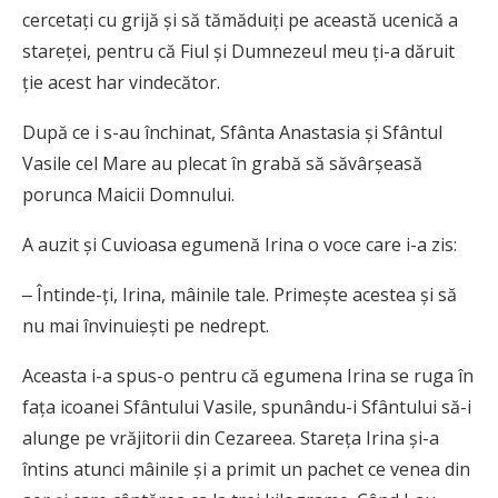
cercetați cu grijă și să tămăduiți pe această ucenică a
stareței, pentru că Fiul și Dumnezeul meu ți-a dăruit
ție acest har vindecător.
După ce i s-au închinat, Sfânta Anastasia și Sfântul
Vasile cel Mare au plecat în grabă să săvârșeasă
porunca Maicii Domnului.
A auzit și Cuvioasa egumenă Irina o voce care i-a zis:
‒ Întinde-ți, Irina, mâinile tale. Primește acestea și să
nu mai învinuiești pe nedrept.
Aceasta i-a spus-o pentru că egumena Irina se ruga în
fața icoanei Sfântului Vasile, spunându-i Sfântului să-i
alunge pe vrăjitorii din Cezareea. Stareța Irina și-a
întins atunci mâinile și a primit un pachet ce venea din