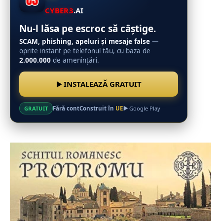
CYBER3
.AI
Nu-l lăsa pe escroc să câștige.
SCAM, phishing, apeluri și mesaje false
—
oprite instant pe telefonul tău, cu baza de
2.000.000
de amenințări.
INSTALEAZĂ GRATUIT
Fără cont
Construit în
UE
GRATUIT
Google Play