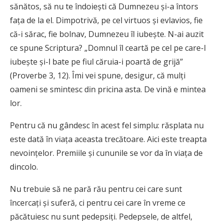
sănătos, să nu te îndoieşti că Dumnezeu şi-a întors
faţa de la el. Dimpotrivă, pe cel virtuos şi evlavios, fie
că-i sărac, fie bolnav, Dumnezeu îl iubeşte. N-ai auzit
ce spune Scriptura? „Domnul îl ceartă pe cel pe care-l
iubeşte şi-l bate pe fiul căruia-i poartă de grijă”
(Proverbe 3, 12). Îmi vei spune, desigur, că mulţi
oameni se smintesc din pricina asta. De vină e mintea
lor.
Pentru că nu gândesc în acest fel simplu: răsplata nu
este dată în viaţa aceasta trecătoare. Aici este treapta
nevoinţelor. Premiile şi cununile se vor da în viaţa de
dincolo.
Nu trebuie să ne pară rău pentru cei care sunt
încercaţi şi suferă, ci pentru cei care în vreme ce
păcătuiesc nu sunt pedepsiţi. Pedepsele, de altfel,