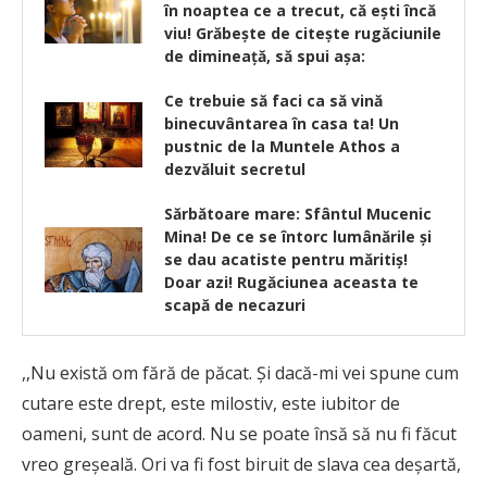
în noaptea ce a trecut, că ești încă
viu! Grăbește de citește rugăciunile
de dimineață, să spui așa:
Ce trebuie să faci ca să vină
binecuvântarea în casa ta! Un
pustnic de la Muntele Athos a
dezvăluit secretul
Sărbătoare mare: Sfântul Mucenic
Mina! De ce se întorc lumânările și
se dau acatiste pentru măritiş!
Doar azi! Rugăciunea aceasta te
scapă de necazuri
,,Nu există om fără de păcat. Şi dacă-mi vei spune cum
cutare este drept, este milostiv, este iubitor de
oameni, sunt de acord. Nu se poate însă să nu fi făcut
vreo greşeală. Ori va fi fost biruit de slava cea deşartă,