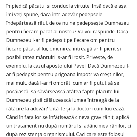
împiedică păcatul şi conduc la virtute. Însă dacă e aşa,
îmi veţi spune, dacă într-adevăr pedepsele
îndepărtează răul, de ce nu ne pedepseşte Dumnezeu
pentru fiecare păcat al nostru? Vă voi răspunde: Dacă
Dumnezeu l-ar fi pedepsit pe fiecare om pentru
fiecare păcat al lui, omenirea întreagă ar fi pierit şi
posibilitatea mântuirii s-ar fi irosit. Priveşte, de
exemplu, la cazul apostolului Pavel. Dacă Dumnezeu l-
ar fi pedepsit pentru prigoana împotriva creştinilor,
mai mult, dacă l-ar fi omorât, cum ar fi putut să se
pocăiască, să săvârşească atâtea fapte plăcute lui
Dumnezeu şi să călăuzească lumea întreagă de la
rătăcire la adevăr? Uită-te şi la doctori cum lucrează.
Când în faţa lor se înfăţişează cineva grav rănit, aplică
un tratament nu după numărul şi adâncimea rănilor, ci
după rezistenţa organismului. Căci care este folosul