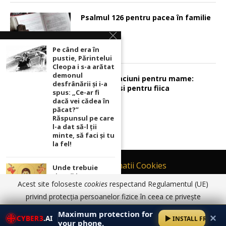
Psalmul 126 pentru pacea în familie
Pe când era în
pustie, Părintelui
Cleopa i s-a arătat
demonul
Sunt 2 rugaciuni pentru mame:
desfrânării şi i-a
pentru fiu si pentru fiica
spus: „Ce-ar fi
dacă vei cădea în
păcat?”
Răspunsul pe care
l-a dat să-l ții
minte, să faci și tu
la fel!
Contact
Informatii Cookies
Unde trebuie
ținută icoana cu
Politică de Confidențialitate
Acest site foloseste
cookies
respectand Regulamentul (UE)
Maica Domnului
TERMENI SI CONDITII DE UTILIZARE
pentru ca
privind protecția persoanelor fizice în ceea ce privește
rugăciunile
prelucrarea datelor cu caracter personal și privind libera
© 2017 - 2026 Ortodoxia |
Termeni și condiții de utilizare
|
Informatii
noastre să prindă
Maximum protection for
✕
Cookies
|
Politică de Confidențialitate
CYBER3
.AI
INSTALL FREE
putere
circulație a acestor date.
Am înțeles
Detalii aici
your phone.