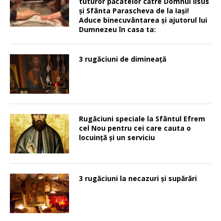
tuturor păcatelor către Domnul Iisus
şi Sfânta Parascheva de la Iaşi!
Aduce binecuvântarea şi ajutorul lui
Dumnezeu în casa ta:
3 rugăciuni de dimineață
Rugăciuni speciale la Sfântul Efrem
cel Nou pentru cei care cauta o
locuinţă şi un serviciu
3 rugăciuni la necazuri și supărări