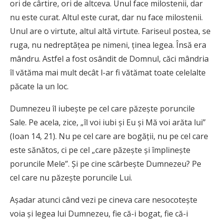
ori de cârtire, ori de altceva. Unul face milostenii, dar
nu este curat. Altul este curat, dar nu face milostenii.
Unul are o virtute, altul altă virtute. Fariseul postea, se
ruga, nu nedreptăţea pe nimeni, ţinea legea. Însă era
mândru. Astfel a fost osândit de Domnul, căci mândria
îl vătăma mai mult decât l-ar fi vătămat toate celelalte
păcate la un loc.
Dumnezeu îl iubeşte pe cel care păzeşte poruncile
Sale. Pe acela, zice, „îl voi iubi şi Eu şi Mă voi arăta lui”
(Ioan 14, 21). Nu pe cel care are bogăţii, nu pe cel care
este sănătos, ci pe cel „care păzeşte şi împlineşte
poruncile Mele”. Şi pe cine scârbeşte Dumnezeu? Pe
cel care nu păzeşte poruncile Lui.
Aşadar atunci când vezi pe cineva care nesocoteşte
voia şi legea lui Dumnezeu, fie că-i bogat, fie că-i