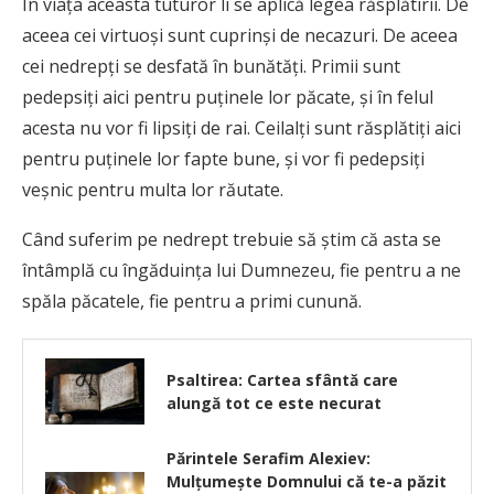
În viaţa aceasta tuturor li se aplică legea răsplătirii. De
aceea cei virtuoşi sunt cuprinşi de necazuri. De aceea
cei nedrepţi se desfată în bunătăţi. Primii sunt
pedepsiţi aici pentru puţinele lor păcate, şi în felul
acesta nu vor fi lipsiţi de rai. Ceilalţi sunt răsplătiţi aici
pentru puţinele lor fapte bune, şi vor fi pedepsiţi
veşnic pentru multa lor răutate.
Când suferim pe nedrept trebuie să ştim că asta se
întâmplă cu îngăduinţa lui Dumnezeu, fie pentru a ne
spăla păcatele, fie pentru a primi cunună.
Psaltirea: Cartea sfântă care
alungă tot ce este necurat
Părintele Serafim Alexiev:
Mulțumește Domnului că te-a păzit