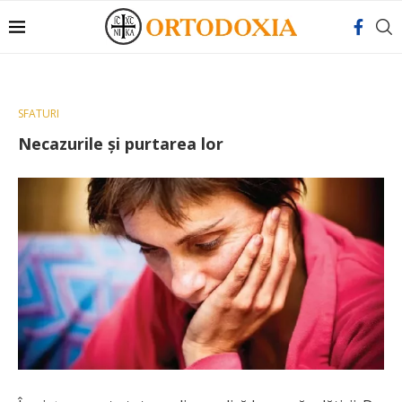
SFATURI
Necazurile și purtarea lor