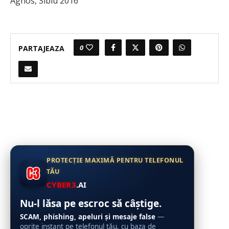
Agnos, Sibiu 2016
0
PARTAJEAZA
PROTECȚIE MAXIMĂ PENTRU TELEFONUL
TĂU
CYBER3
.AI
Nu-l lăsa pe escroc să câștige.
SCAM, phishing, apeluri și mesaje false
—
oprite instant pe telefonul tău, cu baza de