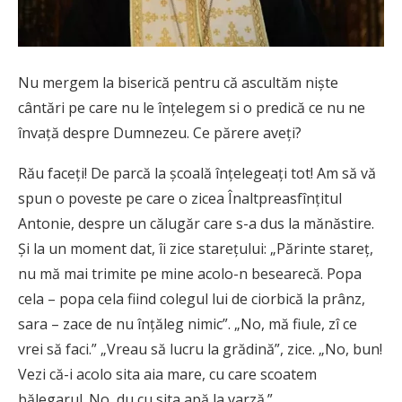
Nu mergem la biserică pentru că ascultăm nişte
cântări pe care nu le înţelegem si o predică ce nu ne
învaţă despre Dumnezeu. Ce părere aveţi?
Rău faceţi! De parcă la şcoală înţelegeaţi tot! Am să vă
spun o poveste pe care o zicea Înaltpreasfînţitul
Antonie, despre un călugăr care s-a dus la mănăstire.
Şi la un moment dat, îi zice stareţului: „Părinte stareţ,
nu mă mai trimite pe mine acolo-n besearecă. Popa
cela – popa cela fiind colegul lui de ciorbică la prânz,
sara – zace de nu înţăleg nimic”. „No, mă fiule, zî ce
vrei să faci.” „Vreau să lucru la grădină”, zice. „No, bun!
Vezi că-i acolo sita aia mare, cu care scoatem
bălegarul. No, du cu sita apă la varză.”