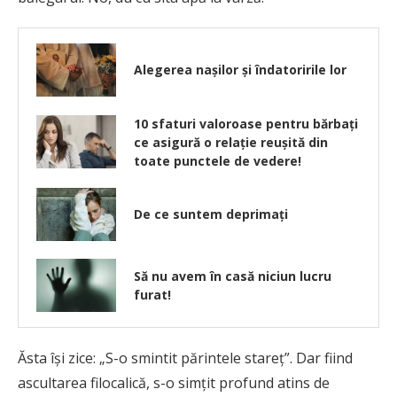
Alegerea nașilor și îndatoririle lor
10 sfaturi valoroase pentru bărbați
ce asigură o relație reușită din
toate punctele de vedere!
De ce suntem deprimaţi
Să nu avem în casă niciun lucru
furat!
Ăsta îşi zice: „S-o smintit părintele stareţ”. Dar fiind
ascultarea filocalică, s-o simţit profund atins de