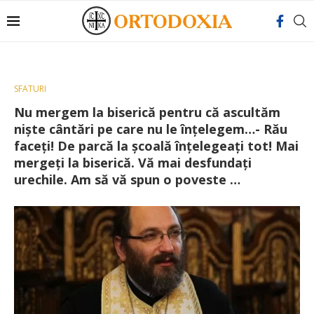
SFATURI
Nu mergem la biserică pentru că ascultăm
nişte cântări pe care nu le înţelegem…- Rău
faceţi! De parcă la şcoală înţelegeaţi tot! Mai
mergeţi la biserică. Vă mai desfundaţi
urechile. Am să vă spun o poveste …