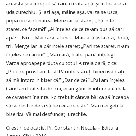
aceasta şi a început să care cu sita apă. Şi în fiecare zi
uda curechiul. Şi azi aşa, mâine aşa, varza se usca,
popa nu se dumirea. Mere iar la stareţ: „Părinte
stareţ, ce facem?!” „Ai înţeles de ce te-am pus să cari
apă?” „Nu.” „Mai cară, atunci.” Mai cară ăsta o zî, două,
trii. Merge iar la părintele stareţ: „Părinte stareţ, n-am
înţeles nici acum”. „Mai cară, frate, până înţelegi.”
Varza aproapeperdută cu totul! A treia oară, zice:
„Ptiu, ce prost am fost! Părinte stareţ, binecuvântaţi
să mă întorc în biserică.” „Dar de ce?” „Păi am înţeles.
Când am luat sita din cui, erau găurile înfundate de la
ce cărasem înainte. I-o trebuit câteva băi ca să înceapă
să se desfunde şi să fie ceea ce este”. Mai mergeţi la
biserică. Vă mai desfundaţi urechile.
Crestin de ocazie, Pr. Constantin Necula – Editura