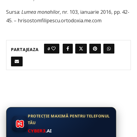
Sursa:
Lumea monahilor
, nr. 103, ianuarie 2016, pp. 42-
45. – hrisostomfilipescu.ortodoxia.me.com
0
PARTAJEAZA
PROTECȚIE MAXIMĂ PENTRU TELEFONUL
TĂU
CYBER3
.AI