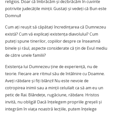
religios. Doar că îmbrăcăm și dezbrăcăm în cuvinte
potrivite judecățile minții. Gustați și vedeți că Bun este
Domnul!
Cum ați reușit să căpătați încredințarea că Dumnezeu
există? Cum vă explicați existența diavolului? Cum
puteți spune tinerilor, copiilor despre ce înseamnă
binele și răul, aspecte considerate că țin de Evul mediu
de către unele familii?
Existența lui Dumnezeu ține de experiență, nu de
teorie. Fiecare are ritmul său de întâlnire cu Doamne.
Aveți răbdare și fiți blânzi! Nu este nevoie de
cotropirea inimii sau a minții celuilalt ca să am eu un
petic de Rai. Blândețe, rugăciune, răbdare. Hristos
invită, nu obligă! Dacă înțelegem propriile greșeli și
integrăm în viața noastră lecțiile, putem înțelege