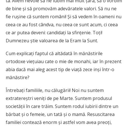
ta. Avem nevoie să ne iubim mai mult țara, să o vorbim
de bine și să promovăm adevăratele valori. Să nu ne
fie rușine că suntem români! Și să vedem în oameni nu
ceea ce au fost cândva, nu ceea ce sunt acum, ci ceea
ce ar putea deveni: candidați la sfințenie. Toți!
Dumnezeu știe valoarea de la Eram la Sunt.
Cum explicați faptul că altădată în mănăstirile
ortodoxe viețuiau cate o mie de monahi, iar în prezent
abia dacă mai aleg acest tip de viață zece inși într-o
mănăstire?
Întrebați familiile, nu călugării! Noi nu suntem
extratereștri veniți de pe Marte. Suntem produsul
societății în care trăim. Suntem rodul iubirii dintre un
bărbat și o femeie, un tată și o mamă. Resuscitarea
familiei contează enorm și astfel vom avea preoți,