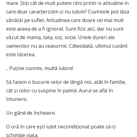
mare. Știți cât de mult putem răni printr-o atitudine în
care doar caracterizăm și nu iubim? Cuvintele pot lăsa
vânătăi pe suflet. Atitudinea care doare cel mai mult
este aceea de a fi ignorat. Sunt fizic aici, dar nu sunt
văzut de mama, tata, soț, soție. Unele dureri ale
oamenilor nu au ceasornic. Câteodată, ultimul cuvânt
este tăcerea.
.. Puține cuvinte, multă iubire!
Să facem o bucurie celor de lângă noi, atât în familie,
cât și celor cu suspine în palmă. Aurul se află în
întuneric.
Un gând de încheiere.
O oră în care ești iubit necondiționat poate să-ți
schimbe viața.