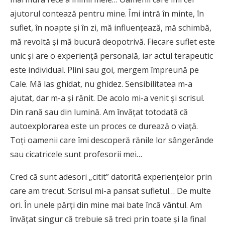
ajutorul contează pentru mine. Îmi intră în minte, în
suflet, în noapte și în zi, mă influențează, mă schimbă,
mă revoltă și mă bucură deopotrivă. Fiecare suflet este
unic și are o experiență personală, iar actul terapeutic
este individual. Plini sau goi, mergem împreună pe
Cale. Mă las ghidat, nu ghidez. Sensibilitatea m-a
ajutat, dar m-a și rănit. De acolo mi-a venit și scrisul.
Din rană sau din lumină. Am învățat totodată că
autoexplorarea este un proces ce durează o viață.
Toți oamenii care îmi descoperă rănile lor sângerânde
sau cicatricele sunt profesorii mei…
Cred că sunt adesori „citit” datorită experiențelor prin
care am trecut. Scrisul mi-a pansat sufletul… De multe
ori. În unele părți din mine mai bate încă vântul. Am
învățat singur că trebuie să treci prin toate și la final