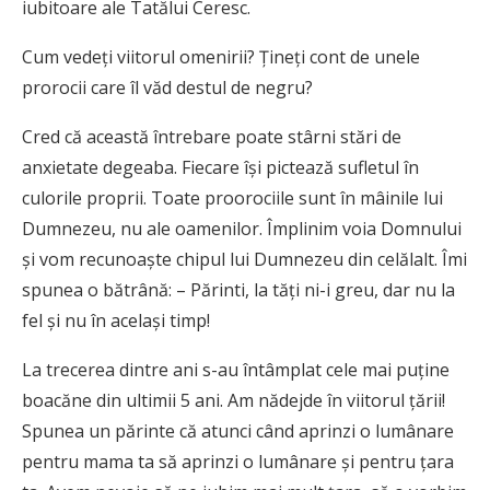
iubitoare ale Tatălui Ceresc.
Cum vedeți viitorul omenirii? Țineți cont de unele
prorocii care îl văd destul de negru?
Cred că această întrebare poate stârni stări de
anxietate degeaba. Fiecare își pictează sufletul în
culorile proprii. Toate proorociile sunt în mâinile lui
Dumnezeu, nu ale oamenilor. Împlinim voia Domnului
și vom recunoaște chipul lui Dumnezeu din celălalt. Îmi
spunea o bătrână: – Părinti, la tăți ni-i greu, dar nu la
fel și nu în același timp!
La trecerea dintre ani s-au întâmplat cele mai puține
boacăne din ultimii 5 ani. Am nădejde în viitorul țării!
Spunea un părinte că atunci când aprinzi o lumânare
pentru mama ta să aprinzi o lumânare și pentru țara