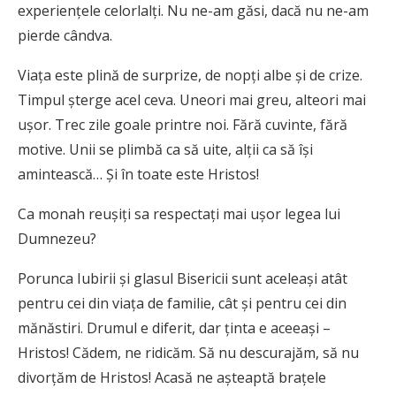
experiențele celorlalți. Nu ne-am găsi, dacă nu ne-am
pierde cândva.
Viața este plină de surprize, de nopți albe și de crize.
Timpul șterge acel ceva. Uneori mai greu, alteori mai
ușor. Trec zile goale printre noi. Fără cuvinte, fără
motive. Unii se plimbă ca să uite, alții ca să își
amintească… Și în toate este Hristos!
Ca monah reușiți sa respectați mai ușor legea lui
Dumnezeu?
Porunca Iubirii și glasul Bisericii sunt aceleași atât
pentru cei din viața de familie, cât și pentru cei din
mănăstiri. Drumul e diferit, dar ținta e aceeași –
Hristos! Cădem, ne ridicăm. Să nu descurajăm, să nu
divorțăm de Hristos! Acasă ne așteaptă brațele