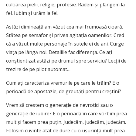
culoarea pielii, religie, profesie. Râdem și plângem la
fel. Iubim și urâm la fel.
Astăzi dimineață am văzut cea mai frumoasă cioară.
Stătea pe semafor și privea agitația oamenilor. Cred
că a văzut multe personaje în sutele ei de ani. Curge
viața pe lângă noi. Detaliile fac diferența. Ce ați
conștientizat astăzi pe drumul spre serviciu? Lecții de
trezire de pe pilot automat…
Cum ați caracteriza vremurile pe care le trăim? E o
perioadă de apostazie, de greutăți pentru creștini?
Vrem să creștem o generație de nevrotici sau o
generație de iubire? E o perioadă în care vorbim prea
mult și facem prea puțin. Judecăm, judecăm, judecăm.
Folosim cuvinte atât de dure cu o ușurință mult prea