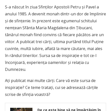
S-a născut în ziua Sfinților Apostoli Petru și Pavel a
anului 1985. A devenit monah dintr-un dor de împlinire
și de sfințenie. în prezent este egumenul schitului
nemțean Sfânta Maria Magdalena din Țibucani,
tânărul monah fiind convins că fiecare păcătos are un
viitor. A publicat trei cărți, ultima purtând titlul Puține
cuvinte, multă iubire, aflată la mare căutare, mai ales
în rândul tinerilor. Sursa sa de inspirație e tot ce-l
înconjoară, experiența oamenilor și relația cu
Dumnezeu.
Ați publicat mai multe cărți. Care vă este sursa de
inspirație? Ce teme tratați, cui se adresează cărțile
scrise de sfinția voastră?
De ce este bine să ne împărtășim în