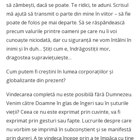
să zâmbești, dacă se poate. Te ridici, te aduni. Scrisul
mă ajută să transmit o parte din mine în viitor – să fie
poate de folos pe mai departe. Să se răspândească
precum valurile printre oameni pe care nu îi voi
cunoaște niciodată, dar cu siguranță ne vom întâlni în
inimi și în duh… Știți cum e, îndrăgostiții mor,
dragostea supraviețuiește…
Cum putem fi creștini în lumea corporațiilor și
globalizante din prezent?
Vindecarea completă nu este posibilă fără Dumnezeu.
Venim către Doamne în glas de îngeri sau în șuturile
vieții? Ceea ce nu este exprimat prin cuvinte, va fi
exprimat prin gesturi sau fapte. Lucrurile despre care
nu vorbim se imprimă în subconștient și se manifestă
prin dureri. A te vindeca începe prin a te împăca cu tine