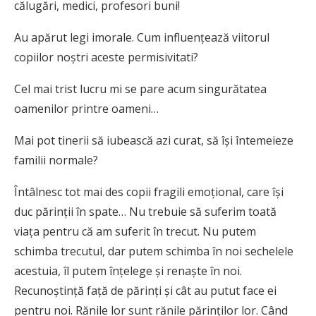
călugări, medici, profesori buni!
Au apărut legi imorale. Cum influențează viitorul
copiilor noștri aceste permisivitati?
Cel mai trist lucru mi se pare acum singurătatea
oamenilor printre oameni…
Mai pot tinerii să iubească azi curat, să își întemeieze
familii normale?
Întâlnesc tot mai des copii fragili emoțional, care își
duc părinții în spate… Nu trebuie să suferim toată
viața pentru că am suferit în trecut. Nu putem
schimba trecutul, dar putem schimba în noi sechelele
acestuia, îl putem înțelege și renaște în noi.
Recunoștință față de părinți și cât au putut face ei
pentru noi. Rănile lor sunt rănile părinților lor. Când