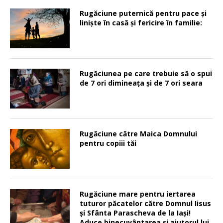
Rugăciune puternică pentru pace şi
linişte în casă şi fericire în familie:
Rugăciunea pe care trebuie să o spui
de 7 ori dimineața și de 7 ori seara
Rugăciune către Maica Domnului
pentru copiii tăi
Rugăciune mare pentru iertarea
tuturor păcatelor către Domnul Iisus
şi Sfânta Parascheva de la Iaşi!
Aduce binecuvântarea şi ajutorul lui