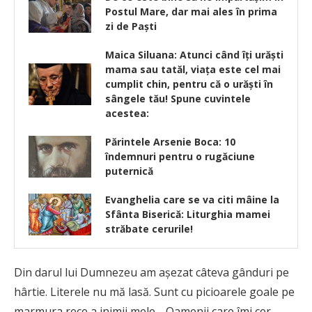
Postul Mare, dar mai ales în prima
zi de Paști
Maica Siluana: Atunci când îţi urăşti
mama sau tatăl, viaţa este cel mai
cumplit chin, pentru că o urăşti în
sângele tău! Spune cuvintele
acestea:
Părintele Arsenie Boca: 10
îndemnuri pentru o rugăciune
puternică
Evanghelia care se va citi mâine la
Sfânta Biserică: Liturghia mamei
străbate cerurile!
Din darul lui Dumnezeu am așezat câteva gânduri pe
hârtie. Literele nu mă lasă. Sunt cu picioarele goale pe
marmura rece a inimii mele… Oamenii care îmi cer