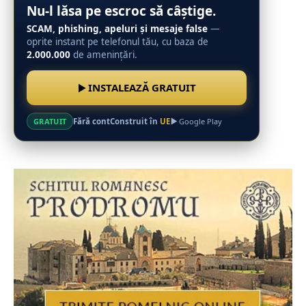
Nu-l lăsa pe escroc să câștige.
SCAM, phishing, apeluri și mesaje false
—
oprite instant pe telefonul tău, cu baza de
2.000.000
de amenințări.
INSTALEAZĂ GRATUIT
Fără cont
Construit în
UE
GRATUIT
Google Play