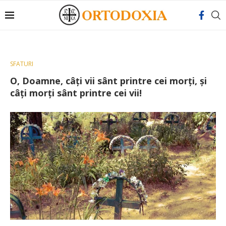
SFATURI
O, Doamne, câţi vii sânt printre cei morţi, şi
câţi morţi sânt printre cei vii!