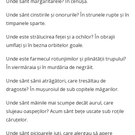
Unde sânt mărgăritarele? În cenuşă.
Unde sânt cinstirile şi onorurile? În strunele rupte şi în
timpanele sparte.
Unde este strălucirea feţei şi a ochilor? În obrajii
umflaţi şi în bezna orbitelor goale.
Unde este farmecul rotunjimilor şi plinătăţii trupului?
În viermăraia şi în murdăria de negrăit.
Unde sânt sânii atrăgători, care tresăltau de
dragoste? În muşuroiul de sub copitele măgarilor.
Unde sânt mâinile mai scumpe decât aurul, care
slujeau oaspeţilor? Acum sânt beţe uscate sub roţile
căruţelor.
Unde sânt picioarele iuţi, care alergau să apere