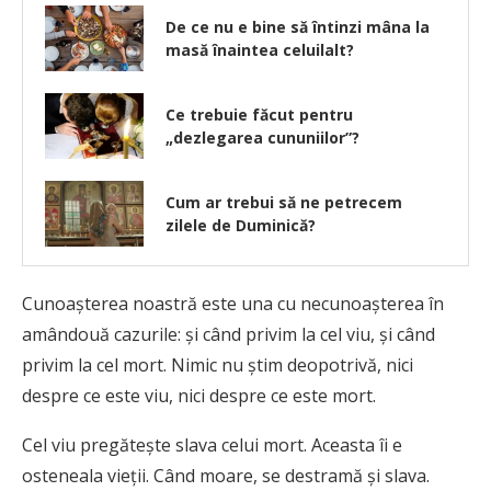
De ce nu e bine să întinzi mâna la
masă înaintea celuilalt?
Ce trebuie făcut pentru
„dezlegarea cununiilor”?
Cum ar trebui să ne petrecem
zilele de Duminică?
Cunoaşterea noastră este una cu necunoaşterea în
amândouă cazurile: şi când privim la cel viu, şi când
privim la cel mort. Nimic nu ştim deopotrivă, nici
despre ce este viu, nici despre ce este mort.
Cel viu pregăteşte slava celui mort. Aceasta îi e
osteneala vieţii. Când moare, se destramă şi slava.