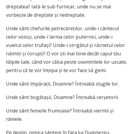
dreptatea? Iată-le sub furnicar, unde nu se mai
vorbeşte de dreptate şi nedreptate.
Unde sânt chefurile petrecăreţilor, unde-i cântecul
celor voioşi, unde-i larma celor puternici, unde-i
vuietul celor trufaşi? Unde-i strigătul şi răcnetul celor
năimiţi şi corupţi? O vor şti mai bine decât capul tău
tălpile tale, când vor călca peste osemintele lor uscate,
pentru că te vor înţepa şi te vor face să gemi.
Unde sânt împăraţii, Doamne? Întreabă slugile lor.
Unde sânt bogătaşii, Doamne? Întreabă cerşetorii.
Unde sânt femeile frumoase? Întreabă viermii şi
râmele.
Pe deplin, nimica sântem în faţa lui Dumnezeu.