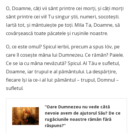
O, Doamne, câţi vii sânt printre cei morţi, şi câţi morţi
sânt printre cei vii! Tu singur ştii, numeri, socoteşti.
Iartă tot, şi mântuieşte pe toţi. Mila Ta, Doamne, să
covârşească toate păcatele şi ruşinile noastre.
O, ce este omul? Spicul ierbii, precum a spus Ióv, pe
care îl coseşte mâna lui Dumnezeu. Ce rămân? Paiele.
Ce se ia cu mâna nevăzută? Spicul. Al Tău e sufletul,
Doamne, iar trupul e al pământului. La despărţire,
fiecare îşi ia ce-i al lui: pământul – trupul, Domnul –
sufletul.
“Oare Dumnezeu nu vede câtă
nevoie avem de ajutorul Său? De ce
rugăciunile noastre rămân fără
răspuns?”