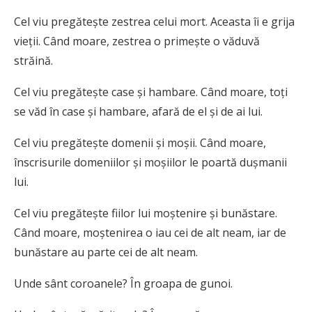
Cel viu pregăteşte zestrea celui mort. Aceasta îi e grija
vieţii. Când moare, zestrea o primeşte o văduvă
străină.
Cel viu pregăteşte case şi hambare. Când moare, toţi
se văd în case şi hambare, afară de el şi de ai lui.
Cel viu pregăteşte domenii şi moşii. Când moare,
înscrisurile domeniilor şi moşiilor le poartă duşmanii
lui.
Cel viu pregăteşte fiilor lui moştenire şi bunăstare.
Când moare, moştenirea o iau cei de alt neam, iar de
bunăstare au parte cei de alt neam.
Unde sânt coroanele? În groapa de gunoi.