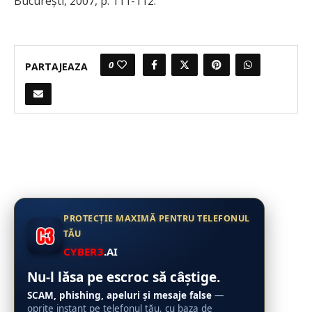
Bucureşti, 2007, p. 111-112.
0
PARTAJEAZA
PROTECȚIE MAXIMĂ PENTRU TELEFONUL
TĂU
CYBER3
.AI
Nu-l lăsa pe escroc să câștige.
SCAM, phishing, apeluri și mesaje false
—
oprite instant pe telefonul tău, cu baza de