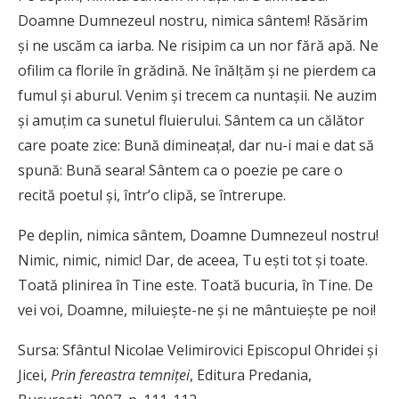
Doamne Dumnezeul nostru, nimica sântem! Răsărim
şi ne uscăm ca iarba. Ne risipim ca un nor fără apă. Ne
ofilim ca florile în grădină. Ne înălţăm şi ne pierdem ca
fumul şi aburul. Venim şi trecem ca nuntaşii. Ne auzim
şi amuţim ca sunetul fluierului. Sântem ca un călător
care poate zice: Bună dimineaţa!, dar nu-i mai e dat să
spună: Bună seara! Sântem ca o poezie pe care o
recită poetul şi, într’o clipă, se întrerupe.
Pe deplin, nimica sântem, Doamne Dumnezeul nostru!
Nimic, nimic, nimic! Dar, de aceea, Tu eşti tot şi toate.
Toată plinirea în Tine este. Toată bucuria, în Tine. De
vei voi, Doamne, miluieşte-ne şi ne mântuieşte pe noi!
Sursa: Sfântul Nicolae Velimirovici Episcopul Ohridei şi
Jicei,
Prin fereastra temniţei
, Editura Predania,