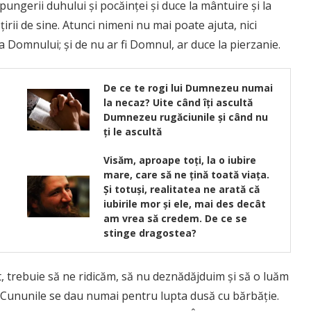
pungerii duhului şi pocăinţei şi duce la mân­tuire şi la
irii de sine. Atunci nimeni nu mai poate ajuta, nici
ila Domnului; şi de nu ar fi Domnul, ar duce la pierzanie.
De ce te rogi lui Dumnezeu numai
la necaz? Uite când îți ascultă
Dumnezeu rugăciunile și când nu
ți le ascultă
Visăm, aproape toţi, la o iubire
mare, care să ne ţină toată viaţa.
Şi totuşi, realitatea ne arată că
iubirile mor şi ele, mai des decât
am vrea să credem. De ce se
stinge dragostea?
t, trebuie să ne ridicăm, să nu deznădăjduim şi să o luăm
. Cununile se dau numai pentru lupta dusă cu bărbăţie.