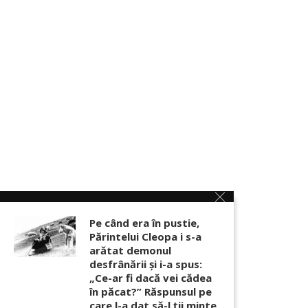
Pe când era în pustie,
Părintelui Cleopa i s-a
arătat demonul
desfrânării şi i-a spus:
„Ce-ar fi dacă vei cădea
în păcat?” Răspunsul pe
care l-a dat să-l ții minte,