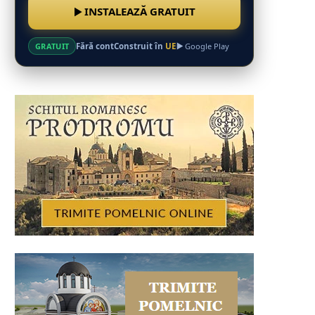
INSTALEAZĂ GRATUIT
Fără cont
Construit în
UE
GRATUIT
Google Play