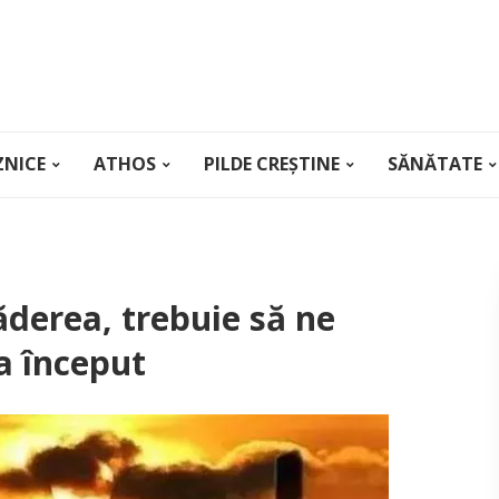
ZNICE
ATHOS
PILDE CREȘTINE
SĂNĂTATE
căderea, trebuie să ne
la început