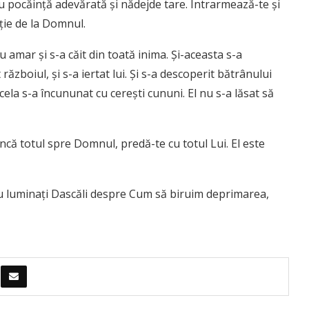
 pocăinţă adevărată şi nădejde tare. Întrarmează-te şi
 ţie de la Domnul.
u amar şi s-a căit din toată inima. Şi-aceasta s-a
războiul, şi s-a iertat lui. Şi s-a descoperit bătrânu­lui
cela s-a încununat cu cereşti cununi. El nu s-a lăsat să
uncă totul spre Domnul, predă-te cu totul Lui. El este
u luminați Dascăli despre Cum să biruim deprimarea,