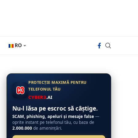
RO
PROTECȚIE MAXIMĂ PENTRU
TELEFONUL TĂU
CYBER3
.AI
Nu-l lăsa pe escroc să câștige.
SCAM, phishing, apeluri și mesaje false
—
oprite instant pe telefonul tău, cu baza de
2.000.000
de amenințări.