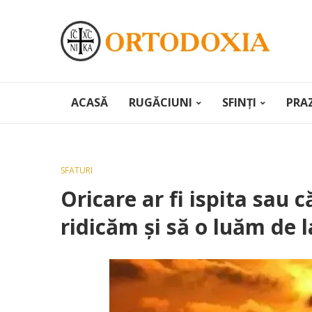
ACASĂ
RUGĂCIUNI
SFINȚI
PRA
SFATURI
Oricare ar fi ispita sau 
ridicăm şi să o luăm de 