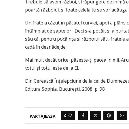
Trebuie să avem război, străpungere de inimă cu
poartă războiul, şi toate cele­lalte se vor adăuga
Un frate a căzut în păcatul curviei, apoi a plâns c
întâmplat de şapte ori. Deci s-a pocăit şi a purtat 
său că, pentru pocăinţa şi războiul său, fratele a
cadă în deznădejde.
Mai mult decât orice, păzeşte-ţi pacea inimii. Ar
totul şi totul este de la El.
Din Cerească Înțelepciune de la cei de Dumneze
Editura Sophia, București, 2008, p. 98
0
PARTAJEAZA