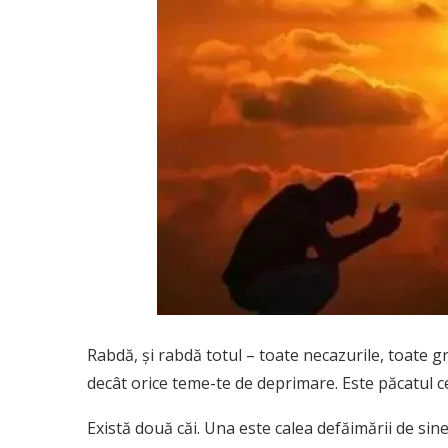
Rabdă, şi rabdă totul – toate necazurile, toate g
decât orice teme-te de deprimare. Este păcatul c
Există două căi. Una este calea defăimării de sine 