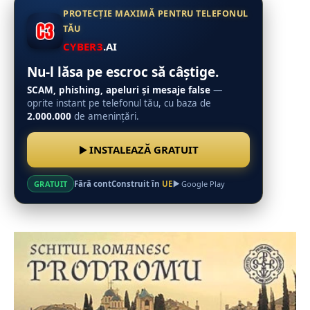
PROTECȚIE MAXIMĂ PENTRU TELEFONUL
TĂU
CYBER3
.AI
Nu-l lăsa pe escroc să câștige.
SCAM, phishing, apeluri și mesaje false
—
oprite instant pe telefonul tău, cu baza de
2.000.000
de amenințări.
INSTALEAZĂ GRATUIT
Fără cont
Construit în
UE
GRATUIT
Google Play