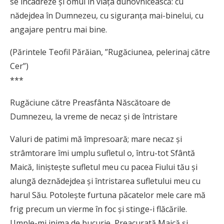
se încadreze și omul în viața duhovnicească: cu
nădejdea în Dumnezeu, cu siguranța mai-binelui, cu
angajare pentru mai bine.
(Părintele Teofil Părăian, ”Rugăciunea, pelerinaj către
Cer”)
***
Rugăciune către Preasfânta Născătoare de
Dumnezeu, la vreme de necaz şi de întristare
Valuri de patimi mă împresoară; mare necaz şi
strâmtorare îmi umplu sufletul o, întru-tot Sfântă
Maică, linişteşte sufletul meu cu pacea Fiului tău şi
alungă deznădejdea şi întristarea sufletului meu cu
harul Său. Potoleşte furtuna păcatelor mele care mă
frig precum un vierme în foc şi stinge-i flăcările.
Umple-mi inima de bucurie, Preacurată Maică şi