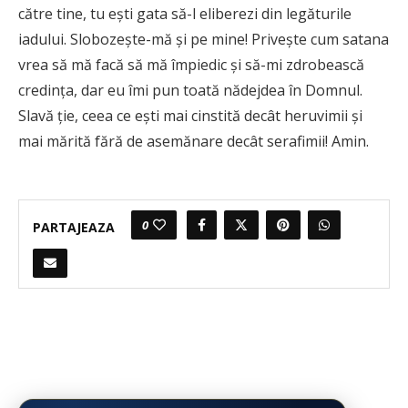
către tine, tu eşti gata să-l eliberezi din legăturile
iadului. Slobozeşte-mă şi pe mine! Priveşte cum satana
vrea să mă facă să mă împiedic şi să-mi zdrobească
credinţa, dar eu îmi pun toată nădejdea în Domnul.
Slavă ţie, ceea ce eşti mai cinstită decât heruvimii şi
mai mărită fără de asemănare decât serafimii! Amin.
0
PARTAJEAZA