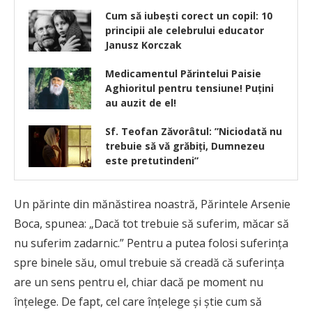
Cum să iubești corect un copil: 10
principii ale celebrului educator
Janusz Korczak
Medicamentul Părintelui Paisie
Aghioritul pentru tensiune! Puțini
au auzit de el!
Sf. Teofan Zăvorâtul: ”Niciodată nu
trebuie să vă grăbiţi, Dumnezeu
este pretutindeni”
Un părinte din mănăstirea noastră, Părintele Arsenie
Boca, spunea: „Dacă tot trebuie să suferim, măcar să
nu suferim zadarnic.” Pentru a putea folosi suferinţa
spre binele său, omul trebuie să creadă că suferinţa
are un sens pentru el, chiar dacă pe moment nu
înţelege. De fapt, cel care înţelege şi ştie cum să