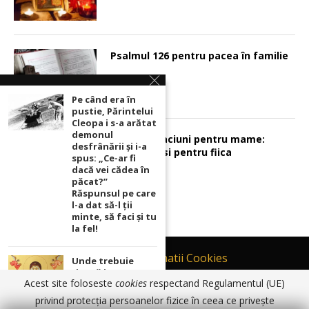
Psalmul 126 pentru pacea în familie
Pe când era în
pustie, Părintelui
Cleopa i s-a arătat
demonul
Sunt 2 rugaciuni pentru mame:
desfrânării şi i-a
pentru fiu si pentru fiica
spus: „Ce-ar fi
dacă vei cădea în
păcat?”
Răspunsul pe care
l-a dat să-l ții
minte, să faci și tu
la fel!
Contact
Informatii Cookies
Unde trebuie
ținută icoana cu
Politică de Confidențialitate
Acest site foloseste
cookies
respectand Regulamentul (UE)
Maica Domnului
TERMENI SI CONDITII DE UTILIZARE
pentru ca
privind protecția persoanelor fizice în ceea ce privește
rugăciunile