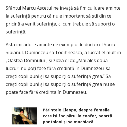
Sfântul Marcu Ascetul ne învaţă să fim cu luare aminte
la suferinţă pentru că nu e important să ştii din ce
pricină a venit suferinţa, ci cum trebuie să suporţi o
suferinţă.
Asta imi aduce aminte de exemplu de doctorul Suciu
Sibianul, Dumnezeu să-l odihnească, a lucrat el mult în
„Oastea Domnului”, şi zicea el că: „Mai ales două
lucruri nu poţi face fără credinţă în Dumnezeu: să
creşti copii buni şi să suporţi o suferinţă grea.” Să
creşti copii buni şi să suporţi o suferinţă grea nu se
poate face fără credinţa în Dumnezeu.
Părintele Cleopa, despre femeile
care își fac părul la coafor, poartă
pantaloni și se machiază