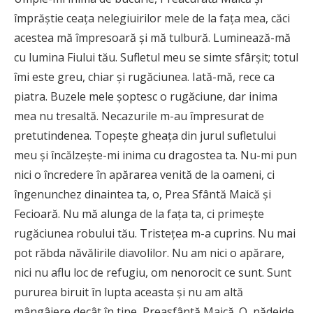
împrăştie ceaţa nelegiuirilor mele de la faţa mea, căci
acestea mă împresoară şi mă tulbură. Luminează-mă
cu lumina Fiului tău. Sufletul meu se simte sfârşit; totul
îmi este greu, chiar şi rugăciunea. Iată-mă, rece ca
piatra. Buzele mele şoptesc o rugăciune, dar inima
mea nu tresaltă. Necazurile m-au împresurat de
pretutindenea. Topeşte gheaţa din jurul sufletului
meu şi încălzeşte-mi inima cu dragostea ta. Nu-mi pun
nici o încredere în apărarea venită de la oameni, ci
îngenunchez dinaintea ta, o, Prea Sfântă Maică şi
Fecioară. Nu mă alunga de la faţa ta, ci primeşte
rugăciunea robului tău. Tristeţea m-a cuprins. Nu mai
pot răbda năvălirile diavolilor. Nu am nici o apărare,
nici nu aflu loc de refugiu, om nenorocit ce sunt. Sunt
pururea biruit în lupta aceasta şi nu am altă
mângâiere decât în tine, Preasfântă Maică. O, nădejde