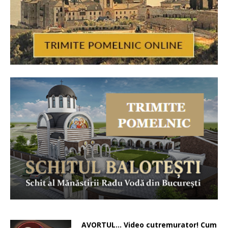
AVORTUL… Video cutremurator! Cum