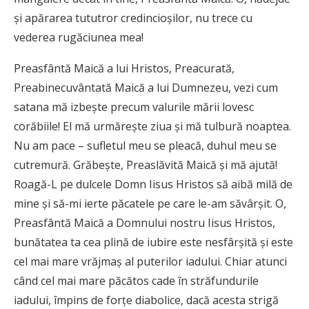
şi apărarea tututror credincioşilor, nu trece cu
vederea rugăciunea mea!
Preasfântă Maică a lui Hristos, Preacurată,
Preabinecuvântată Maică a lui Dumnezeu, vezi cum
satana mă izbeşte precum valurile mării lovesc
corăbiile! El mă urmăreşte ziua şi mă tulbură noaptea.
Nu am pace – sufletul meu se pleacă, duhul meu se
cutremură. Grăbeşte, Preaslăvită Maică şi mă ajută!
Roagă-L pe dulcele Domn Iisus Hristos să aibă milă de
mine şi să-mi ierte păcatele pe care le-am săvârşit. O,
Preasfântă Maică a Domnului nostru Iisus Hristos,
bunătatea ta cea plină de iubire este nesfârşită şi este
cel mai mare vrăjmaş al puterilor iadului. Chiar atunci
când cel mai mare păcătos cade în străfundurile
iadului, împins de forțe diabolice, dacă acesta strigă