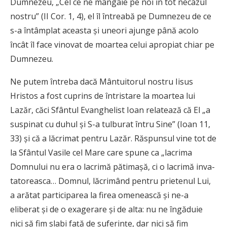
Dumnezeu, „Cel ce ne mângâie pe noi în tot necazul
nostru” (II Cor. 1, 4), el îl întreabă pe Dumnezeu de ce
s-a întâmplat aceasta şi uneori ajunge până acolo
încât îl face vinovat de moartea celui apropiat chiar pe
Dumnezeu.
Ne putem întreba dacă Mântuitorul nostru Iisus
Hristos a fost cuprins de întristare la moartea lui
Lazăr, căci Sfântul Evanghelist Ioan relatează că El „a
suspinat cu duhul şi S-a tulburat întru Sine” (Ioan 11,
33) şi că a lăcrimat pentru Lazăr. Răspunsul vine tot de
la Sfântul Vasile cel Mare care spune ca „lacrima
Domnului nu era o lacrimă pătimaşă, ci o lacrimă inva-
tatoreasca… Domnul, lăcrimând pentru prietenul Lui,
a arătat participarea la firea omenească şi ne-a
eliberat şi de o exagerare şi de alta: nu ne îngăduie
nici să fim slabi faţă de suferinţe, dar nici să fim