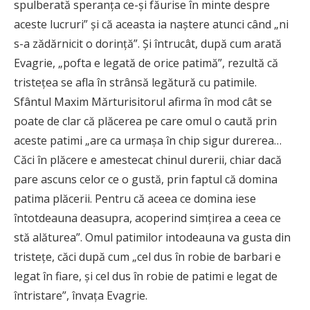
spulberată speranţa ce-şi făurise în minte despre
aceste lucruri” şi că aceasta ia naştere atunci când „ni
s-a zădărnicit o dorinţă”. Şi întrucât, după cum arată
Evagrie, „pofta e legată de orice patimă”, rezultă că
tristeţea se afla în strânsă legătură cu patimile.
Sfântul Maxim Mărturisitorul afirma în mod cât se
poate de clar că plăcerea pe care omul o caută prin
aceste patimi „are ca urmaşa în chip sigur durerea…
Căci în plăcere e amestecat chinul durerii, chiar dacă
pare ascuns celor ce o gustă, prin faptul că domina
patima plăcerii. Pentru că aceea ce domina iese
întotdeauna deasupra, acoperind simţirea a ceea ce
stă alăturea”. Omul patimilor intodeauna va gusta din
tristeţe, căci după cum „cel dus în robie de barbari e
legat în fiare, şi cel dus în robie de patimi e legat de
întristare”, învaţa Evagrie.