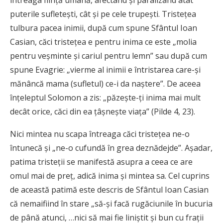
puterile sufleteşti, cât şi pe cele trupeşti. Tristeţea
tulbura pacea inimii, după cum spune Sfântul Ioan
Casian, căci tristeţea e pentru inima ce este „molia
pentru veşminte şi cariul pentru lemn” sau după cum
spune Evagrie: „vierme al inimii e întristarea care-şi
mănâncă mama (sufletul) ce-i da naştere”. De aceea
înţeleptul Solomon a zis: „păzeşte-ţi inima mai mult
decât orice, căci din ea ţâşneşte viaţa” (Pilde 4, 23).
Nici mintea nu scapa întreaga căci tristeţea ne-o
întunecă şi „ne-o cufundă în grea deznădejde”. Aşadar,
patima tristeţii se manifestă asupra a ceea ce are
omul mai de preţ, adică inima şi mintea sa. Cel cuprins
de această patimă este descris de Sfântul Ioan Casian
că nemaifiind în stare „să-şi facă rugăciunile în bucuria
de până atunci, …nici să mai fie liniştit şi bun cu fraţii