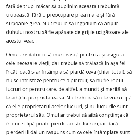
faţă de trup, măcar să suplinim aceasta trebuinţă
trupească, fără o preocupare prea mare şi fără
strădanie grea. Nu trebuie să îngăduim că aripile
duhului nostru să fie apăsate de grijile ucigătoare ale
acestui veac”.
Omul are datoria să muncească pentru a-şi asigura
cele necesare vieţii, dar trebuie să trăiască în aşa fel
încât, dacă s-ar întâmpla să piardă ceva (chiar totul), să
nu se întristeze pentru ce a pierdut; să nu fie robul
lucrurilor pentru care, de altfel, a muncit şi merită să
le aibă în proprietatea sa. Nu trebuie să uite vreo clipă
că el e proprietarul acelor lucruri, şi nu lucrurile sunt
proprietarul său. Omul ar trebui să aibă conştiinţa că
în orice clipă poate pierde aceste lucruri; iar dacă
pierderii îi dai un răspuns cum că cele întâmplate sunt