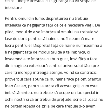
cel ce iubeşte acestea, cu siguranţă nu va scăpa de
întristare.
Pentru omul din lume, dispreţuirea nu trebuie
înţeleasă că neglijenţa faţă de cele necesare vieţii. De
pildă, modul de a se îmbrăca al omului nu trebuie să
lase de dorit pentru că hainele nu înseamnă mare
lucru pentru el. Dispreţul faţă de haine nu înseamnă a
fi neglijent faţă de modul tău de a te îmbrăca, ci
înseamnă a te îmbrăca cu bun gust, însă fără a face
din imaginea exterioară centrul universului tău spre
care îţi îndrepţi întreaga atenţie, voind să contrazici
proverbul care spune că nu haina face pe om. Sfântul
Ioan Casian, pentru a arăta că aceste griji, cum este
îmbrăcămintea, nu trebuie să ocupe un loc special în
ochii noştri şi că ar trebui dispreţuite, scrie că „dacă nu
ne putem lepăda de grijă pe care trebuie s-o avem