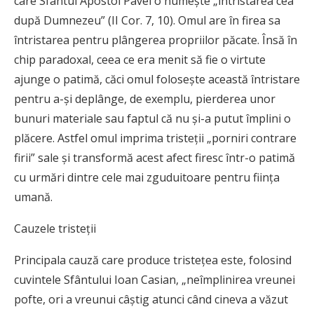
care Sfântul Apostol Pavel o numeşte „întristarea cea
după Dumnezeu” (II Cor. 7, 10). Omul are în firea sa
întristarea pentru plângerea propriilor păcate. Însă în
chip paradoxal, ceea ce era menit să fie o virtute
ajunge o patimă, căci omul foloseşte această întristare
pentru a-şi deplânge, de exemplu, pierderea unor
bunuri materiale sau faptul că nu şi-a putut împlini o
plăcere. Astfel omul imprima tristeţii „porniri contrare
firii” sale şi transformă acest afect firesc într-o patimă
cu urmări dintre cele mai zguduitoare pentru fiinţa
umană.
Cauzele tristeţii
Principala cauză care produce tristeţea este, folosind
cuvintele Sfântului Ioan Casian, „neîmplinirea vreunei
pofte, ori a vreunui câştig atunci când cineva a văzut