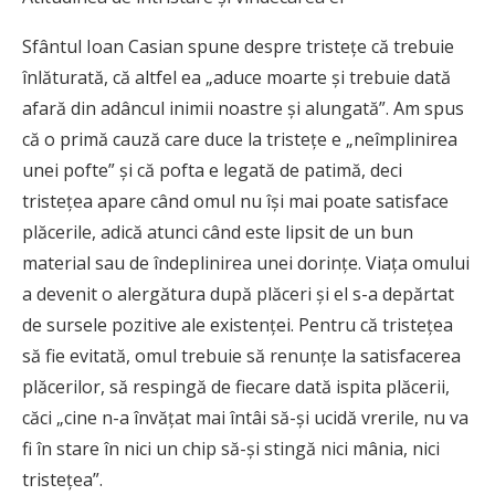
Sfântul Ioan Casian spune despre tristeţe că trebuie
înlăturată, că altfel ea „aduce moarte şi trebuie dată
afară din adâncul inimii noastre şi alungată”. Am spus
că o primă cauză care duce la tristeţe e „neîmplinirea
unei pofte” şi că pofta e legată de patimă, deci
tristeţea apare când omul nu îşi mai poate satisface
plăcerile, adică atunci când este lipsit de un bun
material sau de îndeplinirea unei dorinţe. Viaţa omului
a devenit o alergătura după plăceri şi el s-a depărtat
de sursele pozitive ale existenţei. Pentru că tristeţea
să fie evitată, omul trebuie să renunţe la satisfacerea
plăcerilor, să respingă de fiecare dată ispita plăcerii,
căci „cine n-a învăţat mai întâi să-şi ucidă vrerile, nu va
fi în stare în nici un chip să-şi stingă nici mânia, nici
tristeţea”.