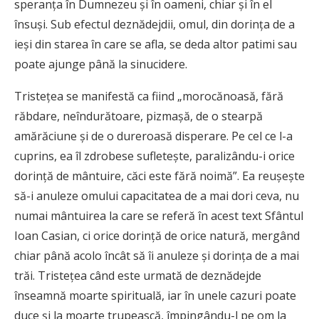
speranţa în Dumnezeu şi în oameni, chiar şi în el
însuşi. Sub efectul deznădejdii, omul, din dorinţa de a
ieşi din starea în care se afla, se deda altor patimi sau
poate ajunge până la sinucidere.
Tristeţea se manifestă ca fiind „morocănoasă, fără
răbdare, neîndurătoare, pizmaşă, de o stearpă
amărăciune şi de o dureroasă disperare. Pe cel ce l-a
cuprins, ea îl zdrobese sufleteşte, paralizându-i orice
dorinţă de mântuire, căci este fără noimă”. Ea reuşeşte
să-i anuleze omului capacitatea de a mai dori ceva, nu
numai mântuirea la care se referă în acest text Sfântul
Ioan Casian, ci orice dorinţă de orice natură, mergând
chiar până acolo încât să îi anuleze şi dorinţa de a mai
trăi. Tristeţea când este urmată de deznădejde
înseamnă moarte spirituală, iar în unele cazuri poate
duce şi la moarte trupească, împingându-l pe om la