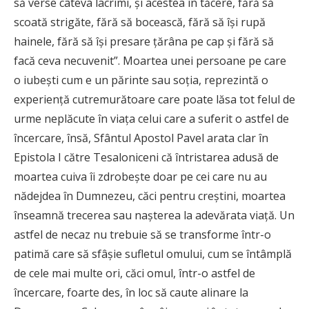
să verse câteva lacrimi, şi acestea în tăcere, fără să
scoată strigăte, fără să bocească, fără să îşi rupă
hainele, fără să îşi presare ţărâna pe cap şi fără să
facă ceva necuvenit”. Moartea unei persoane pe care
o iubeşti cum e un părinte sau soţia, reprezintă o
experienţă cutremurătoare care poate lăsa tot felul de
urme neplăcute în viaţa celui care a suferit o astfel de
încercare, însă, Sfântul Apostol Pavel arata clar în
Epistola I către Tesaloniceni că întristarea adusă de
moartea cuiva îi zdrobeşte doar pe cei care nu au
nădejdea în Dumnezeu, căci pentru creştini, moartea
înseamnă trecerea sau naşterea la adevărata viaţă. Un
astfel de necaz nu trebuie să se transforme într-o
patimă care să sfâşie sufletul omului, cum se întâmplă
de cele mai multe ori, căci omul, într-o astfel de
încercare, foarte des, în loc să caute alinare la