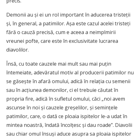
precis.
Demonii au şi ei un rol important în aducerea tristeţii
şi, în general, a patimilor. Aşa este cazul acelei tristeţi
fără o cauză precisă, cum e aceea a neimplmirii
vreunei pofte, care este în exclusivitate lucrarea
diavolilor.
Însă, cu toate cauzele mai mult sau mai puţin
întemeiate, adevăratul motiv al producerii patimilor nu
se găseşte în afară omului, adică în relaţia cu semenii
sau în acţiunea demonilor, ci el trebuie căutat în
propria fire, adică în sufletul omului, căci „noi avem
ascunse în noi şi cauzele greşelilor, şi seminţele
patimilor, care, o dată ce ploaia ispitelor le-a udat în
mintea noastră, îndată încolţesc şi dau roade”. Diavolii
sau chiar omul însuşi aduce asupra sa ploaia ispitelor