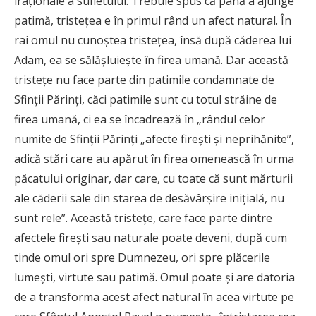
iraţionale a sufletului. Trebuie spus că până a ajunge
patimă, tristeţea e în primul rând un afect natural. În
rai omul nu cunoştea tristeţea, însă după căderea lui
Adam, ea se sălăşluieşte în firea umană. Dar această
tristeţe nu face parte din patimile condamnate de
Sfinţii Părinţi, căci patimile sunt cu totul străine de
firea umană, ci ea se încadrează în „rândul celor
numite de Sfinţii Părinţi „afecte fireşti şi neprihănite”,
adică stări care au apărut în firea omenească în urma
păcatului originar, dar care, cu toate că sunt mărturii
ale căderii sale din starea de desăvârşire iniţială, nu
sunt rele”. Această tristeţe, care face parte dintre
afectele fireşti sau naturale poate deveni, după cum
tinde omul ori spre Dumnezeu, ori spre plăcerile
lumeşti, virtute sau patimă. Omul poate şi are datoria
de a transforma acest afect natural în acea virtute pe