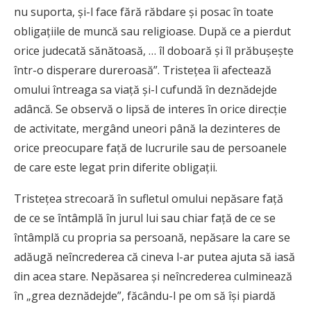
nu suporta, şi-l face fără răbdare şi posac în toate
obligaţiile de muncă sau religioase. După ce a pierdut
orice judecată sănătoasă, … îl doboară şi îl prăbuşeşte
într-o disperare dureroasă”. Tristeţea îi afectează
omului întreaga sa viaţă şi-l cufundă în deznădejde
adâncă. Se observă o lipsă de interes în orice direcţie
de activitate, mergând uneori până la dezinteres de
orice preocupare faţă de lucrurile sau de persoanele
de care este legat prin diferite obligaţii.
Tristeţea strecoară în sufletul omului nepăsare faţă
de ce se întâmplă în jurul lui sau chiar faţă de ce se
întâmplă cu propria sa persoană, nepăsare la care se
adăugă neîncrederea că cineva l-ar putea ajuta să iasă
din acea stare. Nepăsarea şi neîncrederea culminează
în „grea deznădejde”, făcându-l pe om să îşi piardă