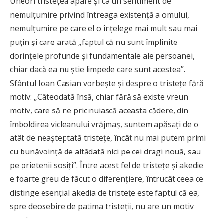
Uneori tristeţea apare şi ca un sentiment de
nemulţumire privind întreaga existenţă a omului,
nemulţumire pe care el o înţelege mai mult sau mai
puţin şi care arată „faptul că nu sunt împlinite
dorinţele profunde şi fundamentale ale persoanei,
chiar dacă ea nu ştie limpede care sunt acestea”.
Sfântul Ioan Casian vorbeşte şi despre o tristeţe fără
motiv: „Câteodată însă, chiar fără să existe vreun
motiv, care să ne pricinuiască aceasta cădere, din
îmboldirea vicleanului vrăjmaş, suntem apăsaţi de o
atât de neaşteptată tristeţe, încât nu mai putem primi
cu bunăvoinţă de altădată nici pe cei dragi nouă, sau
pe prietenii sosiţi”. Între acest fel de tristeţe şi akedie
e foarte greu de făcut o diferenţiere, întrucât ceea ce
distinge esenţial akedia de tristeţe este faptul că ea,
spre deosebire de patima tristeţii, nu are un motiv