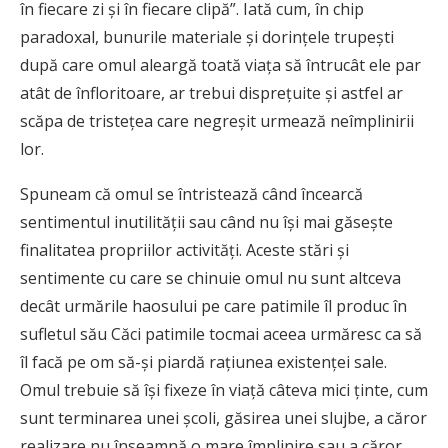
în fiecare zi şi în fiecare clipă”. Iată cum, în chip
paradoxal, bunurile materiale şi dorinţele trupeşti
după care omul aleargă toată viaţa să întrucât ele par
atât de înfloritoare, ar trebui dispreţuite şi astfel ar
scăpa de tristeţea care negreşit urmează neîmplinirii
lor.
Spuneam că omul se întristează când încearcă
sentimentul inutilităţii sau când nu îşi mai găseşte
finalitatea propriilor activităţi. Aceste stări şi
sentimente cu care se chinuie omul nu sunt altceva
decât urmările haosului pe care patimile îl produc în
sufletul său Căci patimile tocmai aceea urmăresc ca să
îl facă pe om să-şi piardă raţiunea existenţei sale.
Omul trebuie să îşi fixeze în viaţă câteva mici ţinte, cum
sunt terminarea unei şcoli, găsirea unei slujbe, a căror
realizare nu înseamnă o mare împlinire sau a căror