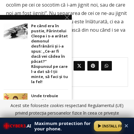
ocolim pe cei ce socotim că i-am jignit noi, sau de care
noi am fost jigniţi”. Nu separarea de cei ce ne-au jignit
e soluţia, căci astfel patima nu este înlăturată, ci ea a
Pe când era în
rămas acolo, gata să izbucnească din nou când i se va
pustie, Părintelui
Cleopa i s-a arătat
oferi un alt prilej.”
demonul
desfrânării şi i-a
spus: „Ce-ar fi
dacă vei cădea în
păcat?”
0
PARTAJEAZA
Răspunsul pe care
l-a dat să-l ții
minte, să faci și tu
la fel!
Unde trebuie
ținută icoana cu
Acest site foloseste
cookies
respectand Regulamentul (UE)
Maica Domnului
pentru ca
privind protecția persoanelor fizice în ceea ce privește
rugăciunile
prelucrarea datelor cu caracter personal și privind libera
noastre să prindă
Maximum protection for
✕
CYBER3
.AI
INSTALL FREE
putere
circulație a acestor date.
Am înțeles
Detalii aici
your phone.
PROTECȚIE MAXIMĂ PENTRU TELEFONUL