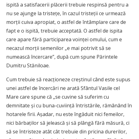
ispită a satisfacerii plăcerii trebuie respinsă pentru a
nu se ajunge la tristeţe, în cazul tristeţii ce urmează
morţii cuiva apropiat, o astfel de întâmplare care de
fapt e o ispită, trebuie acceptată. O astfel de ispita
care apare fără participarea voinţei omului, cum e
necazul morţii semenilor „e mai potrivit să se
numească încercare”, după cum spune Părintele
Dumitru Stăniloae.
Cum trebuie să reacţioneze creştinul când este supus
unei astfel de încercări ne arată Sfântul Vasile cel
Mare care spune că „se cuvine să suferim cu
demnitate şi cu buna-cuviinţă întristările, rămânând în
hotarele firii. Aşadar, nu este îngăduit nici femeilor,
nici bărbaţilor să jelească şi să plângă fără măsură, ci
să se întristeze atât cât trebuie din pricina durerilor,