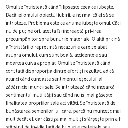
Omul se întristează când îi lipseşte ceea ce iubeşte.
Dacă iei omului obiectul iubirii, e normal că el să se
întristeze. Problema este ce anume iubeşte omul. Căci
nu de puţine ori, acesta îşi îndreaptă privirea
precumpănitor spre bunurile materiale. O altă pricină
a întristării o reprezintă necazurile care se abat
asupra omului, cum sunt boală, accidentele sau
moartea cuiva apropiat. Omul se întristează când
constată disproporţia dintre efort şi rezultat, adică
atunci când cunoaşte sentimentul eşecului, al
zădărniciei muncii sale. Se întristează când încearcă
sentimentul inutilităţii sau când nu îşi mai găseşte
finalitatea propriilor sale activităţi. Se întristează de
bunăstarea semenilor lui, care, parcă nu muncesc mai
mult decât el, dar câştiga mai mult şi sfârşeşte prin a fi
stăpânit de invidie faţă de bunurile materiale sau