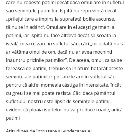
care nu rodeşte patimi decât dacă omul are în sufletul
sau seminţele patimilor. Ispită nu reprezintă decât
„prilejul care a împins la suprafaţă bolile ascunse,
tăinuite în adânc”. Omul are în el aceşti germeni ai
patimii, iar ispită nu face altceva decât să scoată la
iveală ceea ce zace în sufletul său, căci „niciodată nu s-
ar vătăma omul de om, dacă nu ar avea mocnind
înăuntru pricinile patimilor”. De aceea, omul, ca să se
ferească de patimi, trebuie să înlăture hotărât aceste
seminţe ale patimilor pe care le are în sufletul său,
pentru că altfel momeala câştiga în intensitate, încât
cu greu i se mai poate rezista. Căci dacă pământul
sufletului nostru este lipsit de seminţele patimii,
evident că ploaia ispitelor nu va produce roade, adică
patimi.
Atitudinea de întristare şi vindecarea ei