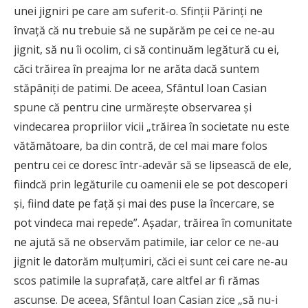
unei jigniri pe care am suferit-o. Sfinţii Părinţi ne
învaţă că nu trebuie să ne supărăm pe cei ce ne-au
jignit, să nu îi ocolim, ci să continuăm legătură cu ei,
căci trăirea în preajma lor ne arăta dacă suntem
stăpâniţi de patimi. De aceea, Sfântul Ioan Casian
spune că pentru cine urmăreşte observarea şi
vindecarea propriilor vicii „trăirea în societate nu este
vătămătoare, ba din contră, de cel mai mare folos
pentru cei ce doresc într-adevăr să se lipsească de ele,
fiindcă prin legăturile cu oamenii ele se pot descoperi
şi, fiind date pe faţă şi mai des puse la încercare, se
pot vindeca mai repede”. Aşadar, trăirea în comunitate
ne ajută să ne observăm patimile, iar celor ce ne-au
jignit le datorăm mulţumiri, căci ei sunt cei care ne-au
scos patimile la suprafaţă, care altfel ar fi rămas
ascunse. De aceea, Sfântul Ioan Casian zice „să nu-i