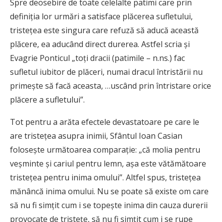
Spre deosebire de toate celelalte patimi care prin
definiţia lor urmări a satisface plăcerea sufletului,
tristeţea este singura care refuză să aducă această
plăcere, ea aducând direct durerea. Astfel scria şi
Evagrie Ponticul „toţi dracii (patimile – n.ns.) fac
sufletul iubitor de plăceri, numai dracul întristării nu
primeşte să facă aceasta, …uscând prin întristare orice
plăcere a sufletului”.
Tot pentru a arăta efectele devastatoare pe care le
are tristeţea asupra inimii, Sfântul Ioan Casian
foloseşte următoarea comparaţie: „că molia pentru
veşminte şi cariul pentru lemn, aşa este vătămătoare
tristeţea pentru inima omului”. Altfel spus, tristeţea
mănâncă inima omului. Nu se poate să existe om care
să nu fi simţit cum i se topeşte inima din cauza durerii
provocate de tristeţe, să nu fi simţit cum i se rupe