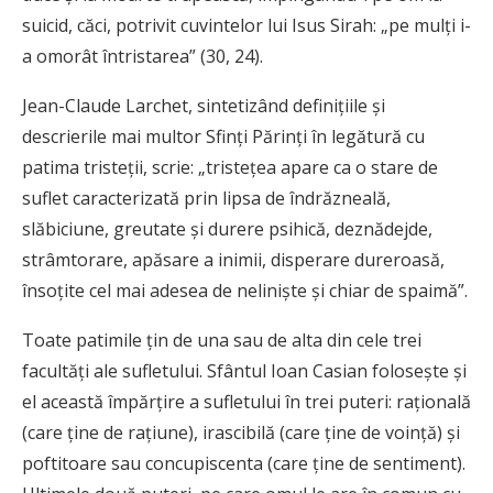
suicid, căci, potrivit cuvintelor lui Isus Sirah: „pe mulţi i-
a omorât întristarea” (30, 24).
Jean-Claude Larchet, sintetizând definiţiile şi
descrierile mai multor Sfinţi Părinţi în legătură cu
patima tristeţii, scrie: „tristeţea apare ca o stare de
suflet caracterizată prin lipsa de îndrăzneală,
slăbiciune, greutate şi durere psihică, deznădejde,
strâmtorare, apăsare a inimii, disperare dureroasă,
însoţite cel mai adesea de nelinişte şi chiar de spaimă”.
Toate patimile ţin de una sau de alta din cele trei
facultăţi ale sufletului. Sfântul Ioan Casian foloseşte şi
el această împărţire a sufletului în trei puteri: raţională
(care ţine de raţiune), irascibilă (care ţine de voinţă) şi
poftitoare sau concupiscenta (care ţine de sentiment).