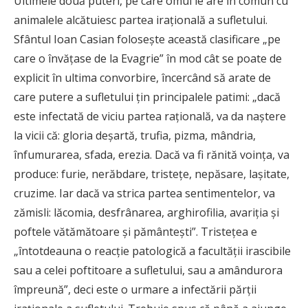
Ultimele două puteri, pe care omul le are în comun cu
animalele alcătuiesc partea iraţională a sufletului.
Sfântul Ioan Casian foloseşte această clasificare „pe
care o învăţase de la Evagrie” în mod cât se poate de
explicit în ultima convorbire, încercând să arate de
care putere a sufletului ţin principalele patimi: „dacă
este infectată de viciu partea raţională, va da naştere
la vicii că: gloria deşartă, trufia, pizma, mândria,
înfumurarea, sfada, erezia. Dacă va fi rănită voinţa, va
produce: furie, nerăbdare, tristeţe, nepăsare, laşitate,
cruzime. Iar dacă va strica partea sentimentelor, va
zămisli: lăcomia, desfrânarea, arghirofilia, avariţia şi
poftele vătămătoare şi pământeşti”. Tristeţea e
„întotdeauna o reacţie patologică a facultăţii irascibile
sau a celei poftitoare a sufletului, sau a amândurora
împreună”, deci este o urmare a infectării părţii