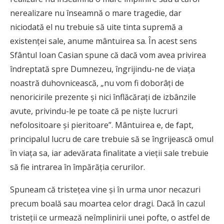
nerealizare nu înseamnă o mare tragedie, dar
niciodată el nu trebuie să uite tinta supremă a
existenţei sale, anume mântuirea sa. În acest sens
Sfântul Ioan Casian spune că dacă vom avea privirea
îndreptată spre Dumnezeu, îngrijindu-ne de viaţa
noastră duhovnicească, „nu vom fi doborâţi de
nenoricirile prezente şi nici înflăcăraţi de izbânzile
avute, privindu-le pe toate că pe nişte lucruri
nefolositoare şi pieritoare”. Mântuirea e, de fapt,
principalul lucru de care trebuie să se îngrijească omul
în viaţa sa, iar adevărata finalitate a vieţii sale trebuie
să fie intrarea în împărăţia cerurilor.
Spuneam că tristeţea vine şi în urma unor necazuri
precum boală sau moartea celor dragi. Dacă în cazul
tristeţii ce urmează neîmplinirii unei pofte, o astfel de