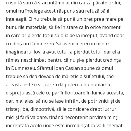
o ispită sau că s-au întâmplat din cauza păcatelor lui,
omul nu înţelege acest răspuns sau refuză să îl
înţeleagă. El nu trebuie să pună un preţ prea mare pe
bunurile materiale; să fie în stare ca în orice moment
în care ar pierde totul să o ia de la început, având doar
credinţa în Dumnezeu. Să avem mereu în minte
imaginea lui Iov: a avut totul, a pierdut totul, dar el a
rămas neschimbat pentru că nu şi-a pierdut credinţa
în Dumnezeu. Sfântul Ioan Casian spune că omul
trebuie să dea dovadă de măreţie a sufletului, căci
aceasta este cea „care-i dă puterea nu numai să
dispreţuiască cele ce par înfloritoare în lumea aceasta,
dar, mai ales, să nu se lase înfrânt de potrivnicii şi de
tristeţi; ba, dimpotrivă, să le considere drept lucruri
mici şi fără valoare, ţinând necontenit privirea minţii
îndreptată acolo unde este încredinţat că va fi chemat