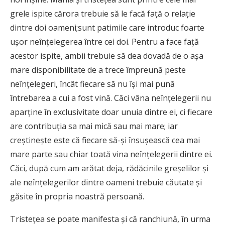
grele ispite cărora trebuie să le facă faţă o relaţie
dintre doi oameni;sunt patimile care introduc foarte
uşor neînţelegerea între cei doi. Pentru a face faţă
acestor ispite, ambii trebuie să dea dovadă de o aşa
mare disponibilitate de a trece împreună peste
neînţelegeri, încât fiecare să nu îşi mai pună
întrebarea a cui a fost vină. Căci vâna neînţelegerii nu
aparţine în exclusivitate doar unuia dintre ei, ci fiecare
are contribuţia sa mai mică sau mai mare; iar
creştineşte este că fiecare să-şi însuşească cea mai
mare parte sau chiar toată vina neînţelegerii dintre ei.
Căci, după cum am arătat deja, rădăcinile greşelilor şi
ale neînţelegerilor dintre oameni trebuie căutate şi
găsite în propria noastră persoană.
Tristeţea se poate manifesta şi că ranchiună, în urma