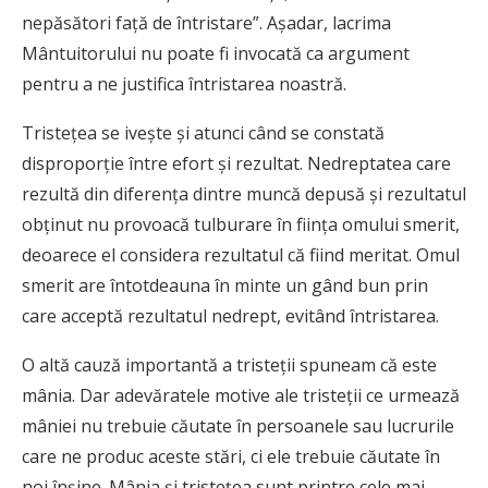
nepăsători faţă de întristare”. Aşadar, lacrima
Mântuitorului nu poate fi invocată ca argument
pentru a ne justifica întristarea noastră.
Tristeţea se iveşte şi atunci când se constată
disproporţie între efort şi rezultat. Nedreptatea care
rezultă din diferenţa dintre muncă depusă şi rezultatul
obţinut nu provoacă tulburare în fiinţa omului smerit,
deoarece el considera rezultatul că fiind meritat. Omul
smerit are întotdeauna în minte un gând bun prin
care acceptă rezultatul nedrept, evitând întristarea.
O altă cauză importantă a tristeţii spuneam că este
mânia. Dar adevăratele motive ale tristeţii ce urmează
mâniei nu trebuie căutate în persoanele sau lucrurile
care ne produc aceste stări, ci ele trebuie căutate în
noi înşine. Mânia şi tristeţea sunt printre cele mai