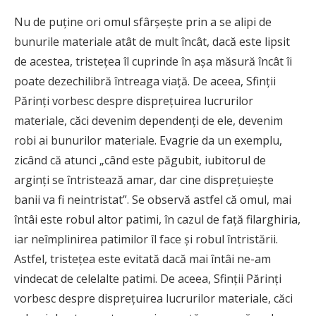
Nu de puţine ori omul sfârşeşte prin a se alipi de
bunurile materiale atât de mult încât, dacă este lipsit
de acestea, tristeţea îl cuprinde în aşa măsură încât îi
poate dezechilibră întreaga viaţă. De aceea, Sfinţii
Părinţi vorbesc despre dispreţuirea lucrurilor
materiale, căci devenim dependenţi de ele, devenim
robi ai bunurilor materiale. Evagrie da un exemplu,
zicând că atunci „când este păgubit, iubitorul de
arginţi se întristează amar, dar cine dispreţuieşte
banii va fi neintristat”. Se observă astfel că omul, mai
întâi este robul altor patimi, în cazul de faţă filarghiria,
iar neîmplinirea patimilor îl face şi robul întristării.
Astfel, tristeţea este evitată dacă mai întâi ne-am
vindecat de celelalte patimi. De aceea, Sfinţii Părinţi
vorbesc despre dispreţuirea lucrurilor materiale, căci