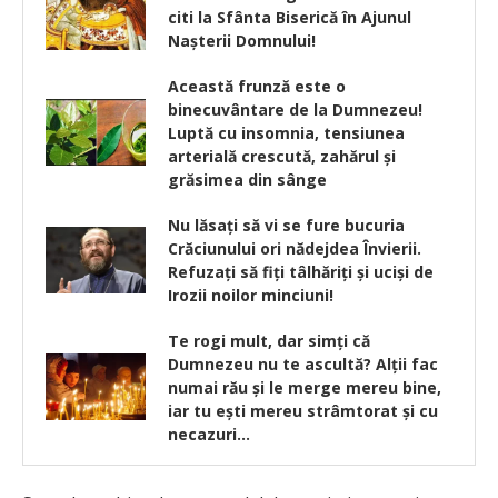
citi la Sfânta Biserică în Ajunul
Naşterii Domnului!
Această frunză este o
binecuvântare de la Dumnezeu!
Luptă cu insomnia, tensiunea
arterială crescută, zahărul și
grăsimea din sânge
Nu lăsați să vi se fure bucuria
Crăciunului ori nădejdea Învierii.
Refuzați să fiți tâlhăriți și uciși de
Irozii noilor minciuni!
Te rogi mult, dar simţi că
Dumnezeu nu te ascultă? Alţii fac
numai rău şi le merge mereu bine,
iar tu eşti mereu strâmtorat şi cu
necazuri…