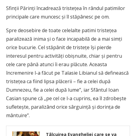
Sfinții Părinți încadrează tristețea în rândul patimilor
principale care muncesc și îl stăpânesc pe om.
Spre deosebire de toate celelalte patimi tristeţea
paralizează inima şi o face incapabilă de a mai simţi
orice bucurie. Cel stăpânit de tristeţe îşi pierde
interesul pentru activităţi obişnuite, chiar şi pentru
cele care până atunci îi erau plăcute. Aceasta
încremenire l-a făcut pe Talasie Libianul să definească
tristeţea ca fiind lipsa plăcerii – fie a celei după
Dumnezeu, fie a celei după lume”, iar Sfântul Ioan
Casian spune că „pe cel ce l-a cuprins, ea îl zdrobeşte
sufleteşte, paralizând orice sârguinţă şi dorinţa de
mântuire”.
Tâlcuirea Evangheliei care se va