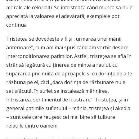
morale ale celorlalţi. Se întristează când munca să nu e
apreciată la valoarea ei adevărată; exemplele pot
continua.
Tristeţea se dovedeşte a fi şi „urmarea unei mânii
anterioare”, cum am mai spus când am vorbit despre
intercondiţionarea patimilor. Astfel, tristeţea se afla în
strânsă legătură cu ţinerea de minte a raului, cu
supărarea pricinuită de aproapele şi cu dorinţa de a te
răzbuna pe el, căci „dacă dorinţa de răzbunare nu e
satisfăcută, în suflet se instalează mâhnirea,
întristarea, sentimentul de frustrare”. Tristeţea, şi în
general patimile sufletului – mânia, tristeţea şi akedia
– sunt cele care reuşesc cel mai bine să tulbure
relaţiile dintre oameni.