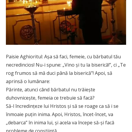
Paisie Aghioritul: Așa să faci, femeie, cu bărbatul tău
necredincios! Nu-i spune: „Vino şi tu la biserică!”, ci „Te
rog frumos să mă duci până la biserică”! Apoi, să
aprinsă o lumânare:
Părinte, atunci când bărbatul nu trăieşte
duhovniceşte, femeia ce trebuie să facă?
Să-l încredinţeze lui Hristos şi să se roage ca să i se
înmoaie puţin inima. Apoi, Hristos, încet-încet, va
„debarca” în inima lui, şi acela va începe să-şi facă
probleme de conştiinţă.