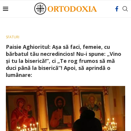
SFATURI
Paisie Aghioritul: Așa să faci, femeie, cu
bărbatul tău necredincios! Nu-i spune: „Vino
şi tu la biserică!”, ci „Te rog frumos să mă
duci până la biserică”! Apoi, să aprindă o
lumânare: