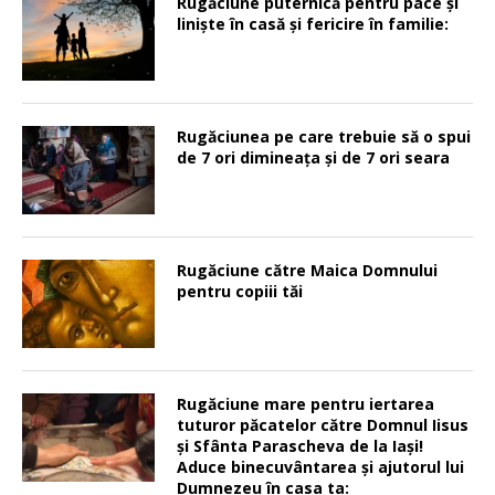
Rugăciune puternică pentru pace şi
linişte în casă şi fericire în familie:
Rugăciunea pe care trebuie să o spui
de 7 ori dimineața și de 7 ori seara
Rugăciune către Maica Domnului
pentru copiii tăi
Rugăciune mare pentru iertarea
tuturor păcatelor către Domnul Iisus
şi Sfânta Parascheva de la Iaşi!
Aduce binecuvântarea şi ajutorul lui
Dumnezeu în casa ta: