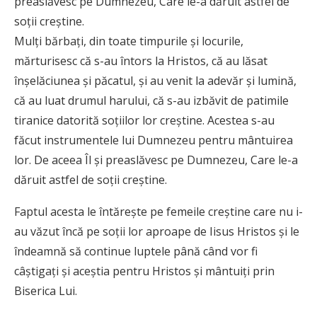
preaslăvesc pe Dumnezeu, Care le-a dăruit astfel de
soții creștine.
Mulți bărbați, din toate timpurile și locurile,
mărturisesc că s-au întors la Hristos, că au lăsat
înșelăciunea și păcatul, și au venit la adevăr și lumină,
că au luat drumul harului, că s-au izbăvit de patimile
tiranice datorită soțiilor lor creștine. Acestea s-au
făcut instrumentele lui Dumnezeu pentru mântuirea
lor. De aceea Îl și preaslăvesc pe Dumnezeu, Care le-a
dăruit astfel de soții creștine.
Faptul acesta le întărește pe femeile creștine care nu i-
au văzut încă pe soții lor aproape de Iisus Hristos și le
îndeamnă să continue luptele până când vor fi
câștigați și aceștia pentru Hristos și mântuiți prin
Biserica Lui.