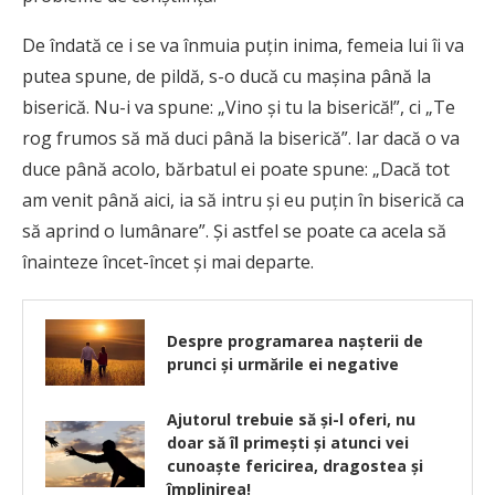
De îndată ce i se va înmuia puţin inima, femeia lui îi va
putea spune, de pildă, s-o ducă cu maşina până la
biserică. Nu-i va spune: „Vino şi tu la biserică!”, ci „Te
rog frumos să mă duci până la biserică”. Iar dacă o va
duce până acolo, bărbatul ei poate spune: „Dacă tot
am venit până aici, ia să intru şi eu puţin în biserică ca
să aprind o lumânare”. Şi astfel se poate ca acela să
înainteze încet-încet şi mai departe.
Despre programarea nașterii de
prunci și urmările ei negative
Ajutorul trebuie să şi-l oferi, nu
doar să îl primeşti şi atunci vei
cunoaşte fericirea, dragostea şi
împlinirea!