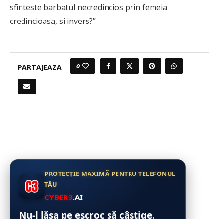
sfinteste barbatul necredincios prin femeia
credincioasa, si invers?”
0
PARTAJEAZA
PROTECȚIE MAXIMĂ PENTRU TELEFONUL
TĂU
CYBER3
.AI
Nu-l lăsa pe escroc să câștige.