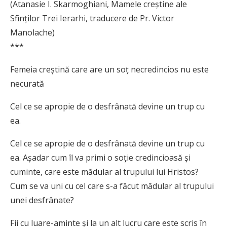
(Atanasie I. Skarmoghiani, Mamele creștine ale
Sfinților Trei Ierarhi, traducere de Pr. Victor
Manolache)
***
Femeia creştină care are un soţ necredincios nu este
necurată
Cel ce se apropie de o desfrânată devine un trup cu
ea.
Cel ce se apropie de o desfrânată devine un trup cu
ea. Aşadar cum îl va primi o soţie credincioasă şi
cuminte, care este mădular al trupului lui Hristos?
Cum se va uni cu cel care s-a făcut mădular al trupului
unei desfrânate?
Fii cu luare-aminte şi la un alt lucru care este scris în