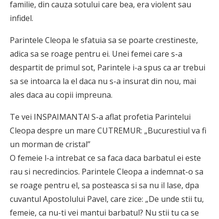
familie, din cauza sotului care bea, era violent sau
infidel.
Parintele Cleopa le sfatuia sa se poarte crestineste,
adica sa se roage pentru ei. Unei femei care s-a
despartit de primul sot, Parintele i-a spus ca ar trebui
sa se intoarca la el daca nu s-a insurat din nou, mai
ales daca au copii impreuna.
Te vei INSPAIMANTA! S-a aflat profetia Parintelui
Cleopa despre un mare CUTREMUR: „Bucurestiul va fi
un morman de cristal”
O femeie l-a intrebat ce sa faca daca barbatul ei este
rau si necredincios. Parintele Cleopa a indemnat-o sa
se roage pentru el, sa posteasca si sa nu il lase, dpa
cuvantul Apostolului Pavel, care zice: „De unde stii tu,
femeie, ca nu-ti vei mantui barbatul? Nu stii tu ca se