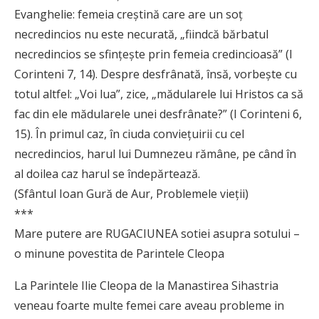
Evanghelie: femeia creştină care are un soţ
necredincios nu este necurată, „fiindcă bărbatul
necredincios se sfinţeşte prin femeia credincioasă” (I
Corinteni 7, 14). Despre desfrânată, însă, vorbeşte cu
totul altfel: „Voi lua”, zice, „mădularele lui Hristos ca să
fac din ele mădularele unei desfrânate?” (I Corinteni 6,
15). În primul caz, în ciuda convieţuirii cu cel
necredincios, harul lui Dumnezeu rămâne, pe când în
al doilea caz harul se îndepărtează.
(Sfântul Ioan Gură de Aur, Problemele vieții)
***
Mare putere are RUGACIUNEA sotiei asupra sotului –
o minune povestita de Parintele Cleopa
La Parintele Ilie Cleopa de la Manastirea Sihastria
veneau foarte multe femei care aveau probleme in