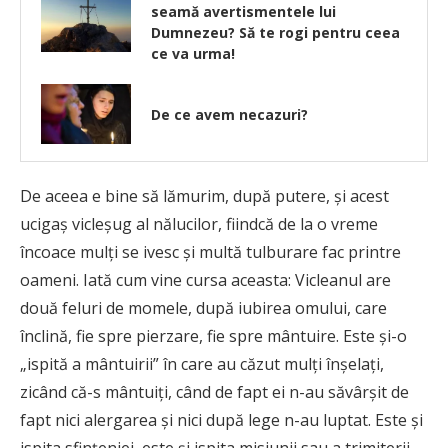
seamă avertismentele lui
Dumnezeu? Să te rogi pentru ceea
ce va urma!
De ce avem necazuri?
De aceea e bine să lămurim, după putere, şi acest
ucigaş vicleşug al nălucilor, fiindcă de la o vreme
încoace mulţi se ivesc şi multă tulburare fac printre
oameni. Iată cum vine cursa aceasta: Vicleanul are
două feluri de momele, după iubirea omului, care
înclină, fie spre pierzare, fie spre mântuire. Este şi-o
„ispită a mântuirii” în care au căzut mulţi înşelaţi,
zicând că-s mântuiţi, când de fapt ei n-au săvârşit de
fapt nici alergarea şi nici după lege n-au luptat. Este şi