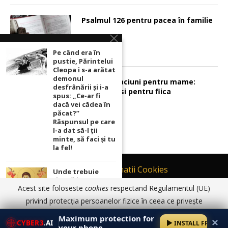
Psalmul 126 pentru pacea în familie
Pe când era în
pustie, Părintelui
Cleopa i s-a arătat
demonul
Sunt 2 rugaciuni pentru mame:
desfrânării şi i-a
pentru fiu si pentru fiica
spus: „Ce-ar fi
dacă vei cădea în
păcat?”
Răspunsul pe care
l-a dat să-l ții
minte, să faci și tu
la fel!
Contact
Informatii Cookies
Unde trebuie
ținută icoana cu
Politică de Confidențialitate
Acest site foloseste
cookies
respectand Regulamentul (UE)
Maica Domnului
TERMENI SI CONDITII DE UTILIZARE
pentru ca
privind protecția persoanelor fizice în ceea ce privește
rugăciunile
prelucrarea datelor cu caracter personal și privind libera
© 2017 - 2026 Ortodoxia |
Termeni și condiții de utilizare
|
Informatii
noastre să prindă
Maximum protection for
✕
Cookies
|
Politică de Confidențialitate
CYBER3
.AI
INSTALL FREE
putere
circulație a acestor date.
Am înțeles
Detalii aici
your phone.