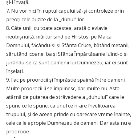
şi-i învaţă.
7. Nu vor nici în ruptul capului să-şi controleze prin
preoţi cele auzite de la „duhul” lor.
8. Câte unii, cu toate acestea, arată o evlavie
neobişnuită: mărturisind pe Hristos, pe Maica
Domnului, făcându-şi şi Sfânta Cruce, bătând metanii,
sărutând icoane, ba şi Sfânta Împărtăşanie luînd-o şi
jurându-se că sunt oamenii lui Dumnezeu, iar ei sunt
înşelaţi.
9. Fac pe proorocii şi împrăştie spaimă între oameni.
Multe proorocii li se împlinesc, dar multe nu. Asta
atârnă de puterea de străvedere a „duhului” care le
spune ce le spune, ca unul ce n-are învelitoarea
trupului, şi de aceea prinde cu oarecare vreme înainte,
cele ce le apropie Dumnezeu de oameni. Dar asta nu e
proorocie.