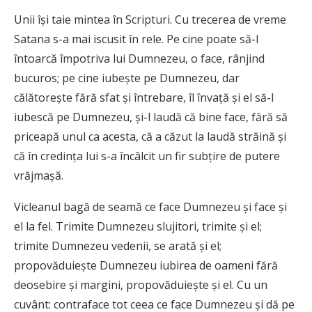
Unii îşi taie mintea în Scripturi. Cu trecerea de vreme
Satana s-a mai iscusit în rele. Pe cine poate să-l
întoarcă împotriva lui Dumnezeu, o face, rânjind
bucuros; pe cine iubeşte pe Dumnezeu, dar
călătoreşte fără sfat şi întrebare, îl învaţă şi el să-l
iubescă pe Dumnezeu, şi-l laudă că bine face, fără să
priceapă unul ca acesta, că a căzut la laudă străină şi
că în credinţa lui s-a încâlcit un fir subţire de putere
vrăjmaşă.
Vicleanul bagă de seamă ce face Dumnezeu şi face şi
el la fel. Trimite Dumnezeu slujitori, trimite şi el;
trimite Dumnezeu vedenii, se arată şi el;
propovăduieşte Dumnezeu iubirea de oameni fără
deosebire şi margini, propovăduieşte şi el. Cu un
cuvânt: contraface tot ceea ce face Dumnezeu şi dă pe