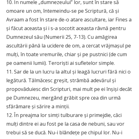
10. În numele „dumnezeului” lor, sunt în stare să
omoare un om, întemeindu-se pe Scriptură, că şi
Avraam a fost în stare de-o atare ascultare, iar Fines a
şi făcut aceasta şi i s-a socotit aceasta râvnă pentru
Dumnezeul său (Numerii 25, 7-13). Cu amăgirea
ascultării până la ucidere de om, a cercat vrăjmaşul pe
mulţi, în toate vremurile, chiar şi pe pustnici (de cum
pe oamenii lumii). Terorişti ai sufletelor simple.
11. Sar de la un lucru la altul şi leagă lucruri fără nici o
legătură. Tălmăcesc greşit, strâmbă adevărul şi
propovăduiesc din Scripturi, mai mult pe ei înşişi decât
pe Dumnezeu, mergând grăbit spre cea din urmă
sfărâmare şi sărire a minţii.
12. În preajma lor simţi tulburare şi primejdie, căci
mulţi dintre ei au fost pe la casa de nebuni, sau vor
trebui să se ducă. Nu-i blândeţe pe chipul lor. Nu-i