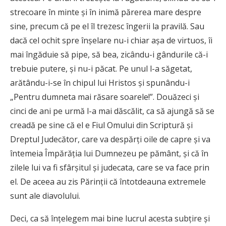
strecoare în minte şi în inimă părerea mare despre
sine, precum că pe el îl trezesc îngerii la pravilă. Sau
dacă cel ochit spre înşelare nu-i chiar aşa de virtuos, îi
mai îngăduie să pipe, să bea, zicându-i gândurile că-i
trebuie putere, şi nu-i păcat. Pe unul l-a săgetat,
arătându-i-se în chipul lui Hristos şi spunându-i
„Pentru dumneta mai răsare soarele!”. Douăzeci şi
cinci de ani pe urmă l-a mai dăscălit, ca să ajungă să se
creadă pe sine că el e Fiul Omului din Scriptură şi
Dreptul Judecător, care va despărţi oile de capre şi va
întemeia Împărăţia lui Dumnezeu pe pământ, şi că în
zilele lui va fi sfârşitul şi judecata, care se va face prin
el. De aceea au zis Părinţii că întotdeauna extremele
sunt ale diavolului.
Deci, ca să înţelegem mai bine lucrul acesta subţire şi