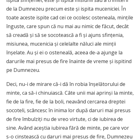
ispita sfinţeniei, este şi ispita misiunii sau a trimiterii
de la Dumnezeu precum este şi ispita muceniciei. În
toate aceste ispite cad cei ce ocolesc osteneala, minţile
înguste, care spun că nu mai au nimic de făcut, decât
să creadă şi să se socotească a fi şi ajuns sfinţenia,
misiunea, mucenicia şi celelalte năluci ale minţii
înşelate. Au şi ei o osteneală, aceea de-a ajunge la
darurile mai presus de fire înainte de vreme şi ispitind
pe Dumnezeu.
Deci, nu-i de mirare că-i dă în robia înşelătorului de
minte, ca să-i chinuiască. Câte unii mai aprinşi la minte,
fie de la fire, fie de la boli, neavând cercarea dreptei
socoteli, scâncesc în inima lor după daruri mai presus
de fire îmbulziţi nu de vreo virtute, ci de iubirea de
sine. Având aceştia iubirea fără de minte, pe care vor
s-o cinstească cu daruri mai presus de fire, Dumnezeu