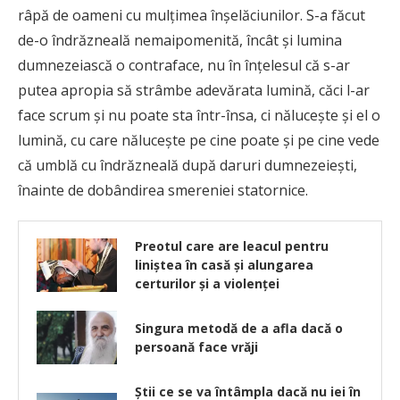
râpă de oameni cu mulţimea înşelăciunilor. S-a făcut
de-o îndrăzneală nemaipomenită, încât şi lumina
dumnezeiască o contraface, nu în înţelesul că s-ar
putea apropia să strâmbe adevărata lumină, căci l-ar
face scrum şi nu poate sta într-însa, ci năluceşte şi el o
lumină, cu care năluceşte pe cine poate şi pe cine vede
că umblă cu îndrăzneală după daruri dumnezeieşti,
înainte de dobândirea smereniei statornice.
Preotul care are leacul pentru
liniştea în casă şi alungarea
certurilor şi a violenţei
Singura metodă de a afla dacă o
persoană face vrăji
Știi ce se va întâmpla dacă nu iei în