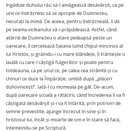
îngăduie duhului rău să-l amăgească desăvârşit, ca pe
unii ce îndrăznesc să se apropie de Dumnezeu,
necuraţi la inimă. De aceea, pentru îndrăzneală, îi dă
pe seama vicleanului să-i prăpădească. Astfel, când
atârnă de Dumnezeu o atare pedeapsă peste un
oarecare, îl cercetează Satana luînd chipul mincinos al
lui Hristos, şi grăindu-i cu mare blândeţe, îi trânteşte o
laudă cu care-l câştigă fulgerător şi poate pentru
totdeauna, ca pe unul ce, pe calea cea strâmtă şi cu
chinuri ce duce la Împărăţie, umblă după „plăceri
duhovniceşti”. Iată-l cu momeala pe gât. De-acum,
după oarecare şcoală a rătăcirii, când încrederea îi va fi
câştigată desăvârşit şi-i va fi întărită, prin potriviri de
semne prevestite, ajunge încrezut în sine şi în
hristosul lui, încât şi moarte de om e în stare să facă,
întemeindu-se pe Scriptură.