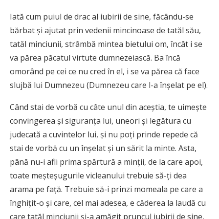
Iată cum puiul de drac al iubirii de sine, făcându-se
bărbat şi ajutat prin vedenii mincinoase de tatăl său,
tatăl minciunii, strâmbă mintea bietului om, încât i se
va părea păcatul virtute dumnezeiască. Ba încă
omorând pe cei ce nu cred în el, i se va părea că face
slujbă lui Dumnezeu (Dumnezeu care l-a înşelat pe el).
Când stai de vorbă cu câte unul din aceştia, te uimeşte
convingerea şi siguranţa lui, uneori şi legătura cu
judecată a cuvintelor lui, şi nu poţi prinde repede că
stai de vorbă cu un înşelat şi un sărit la minte. Asta,
până nu-i afli prima spărtură a minţii, de la care apoi,
toate meşteşugurile vicleanului trebuie să-ţi dea
arama pe faţă. Trebuie să-i prinzi momeala pe care a
înghiţit-o şi care, cel mai adesea, e căderea la laudă cu
care tatăl minciunii şi-a amăgit pruncul iubirii de sine,