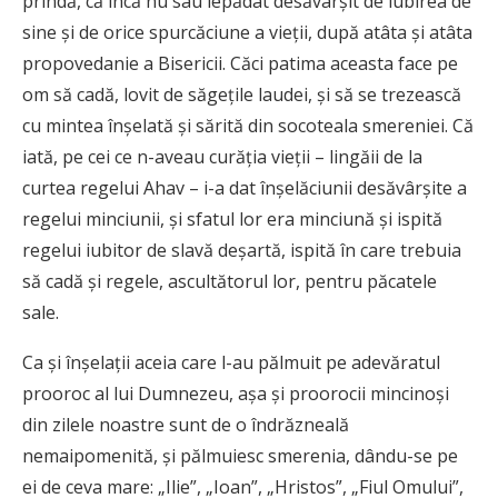
prindă, că încă nu sau lepădat desăvârşit de iubirea de
sine şi de orice spurcăciune a vieţii, după atâta şi atâta
propovedanie a Bisericii. Căci patima aceasta face pe
om să cadă, lovit de săgeţile laudei, şi să se trezească
cu mintea înşelată şi sărită din socoteala smereniei. Că
iată, pe cei ce n-aveau curăţia vieţii – lingăii de la
curtea regelui Ahav – i-a dat înşelăciunii desăvârşite a
regelui minciunii, şi sfatul lor era minciună şi ispită
regelui iubitor de slavă deşartă, ispită în care trebuia
să cadă şi regele, ascultătorul lor, pentru păcatele
sale.
Ca şi înşelaţii aceia care l-au pălmuit pe adevăratul
prooroc al lui Dumnezeu, aşa şi proorocii mincinoşi
din zilele noastre sunt de o îndrăzneală
nemaipomenită, şi pălmuiesc smerenia, dându-se pe
ei de ceva mare: „Ilie”, „Ioan”, „Hristos”, „Fiul Omului”,