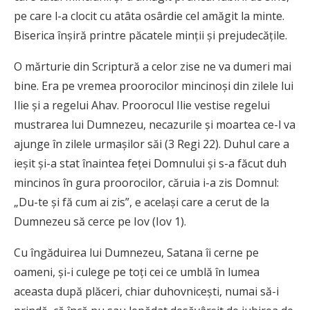
pe care l-a clocit cu atâta osârdie cel amăgit la minte.
Biserica înşiră printre păcatele minţii şi prejudecăţile.
O mărturie din Scriptură a celor zise ne va dumeri mai
bine. Era pe vremea proorocilor mincinoşi din zilele lui
Ilie şi a regelui Ahav. Proorocul Ilie vestise regelui
mustrarea lui Dumnezeu, necazurile şi moartea ce-l va
ajunge în zilele urmaşilor săi (3 Regi 22). Duhul care a
ieşit şi-a stat înaintea feţei Domnului şi s-a făcut duh
mincinos în gura proorocilor, căruia i-a zis Domnul:
„Du-te şi fă cum ai zis”, e acelaşi care a cerut de la
Dumnezeu să cerce pe Iov (Iov 1).
Cu îngăduirea lui Dumnezeu, Satana îi cerne pe
oameni, şi-i culege pe toţi cei ce umblă în lumea
aceasta după plăceri, chiar duhovniceşti, numai să-i