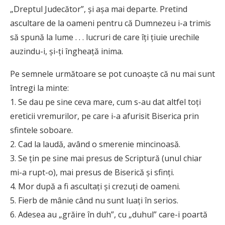
„Dreptul Judecător”, şi aşa mai departe. Pretind
ascultare de la oameni pentru că Dumnezeu i-a trimis
să spună la lume . . . lucruri de care îţi ţiuie urechile
auzindu-i, şi-ţi îngheaţă inima.
Pe semnele următoare se pot cunoaşte că nu mai sunt
întregi la minte:
1. Se dau pe sine ceva mare, cum s-au dat altfel toţi
ereticii vremurilor, pe care i-a afurisit Biserica prin
sfintele soboare.
2. Cad la laudă, având o smerenie mincinoasă.
3. Se ţin pe sine mai presus de Scriptură (unul chiar
mi-a rupt-o), mai presus de Biserică şi sfinţi.
4. Mor după a fi ascultaţi şi crezuţi de oameni.
5. Fierb de mânie când nu sunt luaţi în serios.
6. Adesea au „grăire în duh”, cu „duhul” care-i poartă