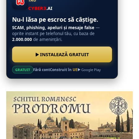
TĂU
CYBER3
.AI
Nu-l lăsa pe escroc să câștige.
SCAM, phishing, apeluri și mesaje false
—
oprite instant pe telefonul tău, cu baza de
2.000.000
de amenințări.
INSTALEAZĂ GRATUIT
Fără cont
Construit în
UE
GRATUIT
Google Play