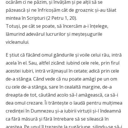
ocărâm ci ne păzim, şi învăţăm şi pe alţii să se
păzească şi ne înfricoşăm cât de groaznic şi-au tăiat
mintea în Scripturi (2 Petru 1, 20).
Totuşi, pe cât se poate, să încercăm a-i înţelege,
lămurind adevărul lucrurilor şi meşteşugurile
vicleanului.
E ştiut că făcând omul gândurile şi voile celui rău, intră
acela în el. Sau, altfel zicând: iubind cele rele, prin firul
acestei iubiri, intră vrăjmaşul în cetate; adică prin cele
de-a stânga. Când vede că nu poate amăgi pe un om
cu cele de-a stânga, sare în cealaltă margine, de-a
dreapta de tot, căutând acolo să-l amăgească, ca să-i
dea omul crezare. Îi trânteşte o laudă pentru mulţimea
credinţei în Dumnezeu şi-a iubirii virtuţii şi-l îndeamnă
ca fără măsură şi fără întrebare să se silească în
acestea. Pe unul îl trezeşte la rugăciune, silindu-se să-i