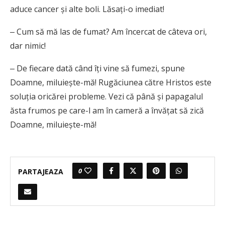
aduce cancer şi alte boli. Lăsaţi-o imediat!
‒ Cum să mă las de fumat? Am încercat de câteva ori,
dar nimic!
‒ De fiecare dată când îţi vine să fumezi, spune
Doamne, miluieşte-mă! Rugăciunea către Hristos este
soluţia oricărei probleme. Vezi că până şi papagalul
ăsta frumos pe care-l am în cameră a învăţat să zică
Doamne, miluieşte-mă!
0
PARTAJEAZA