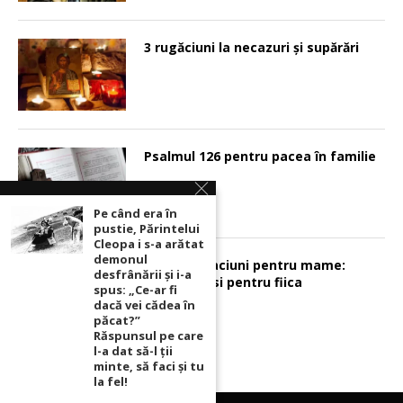
3 rugăciuni la necazuri și supărări
Psalmul 126 pentru pacea în familie
Pe când era în
pustie, Părintelui
Cleopa i s-a arătat
demonul
Sunt 2 rugaciuni pentru mame:
desfrânării şi i-a
pentru fiu si pentru fiica
spus: „Ce-ar fi
dacă vei cădea în
păcat?”
Răspunsul pe care
l-a dat să-l ții
minte, să faci și tu
la fel!