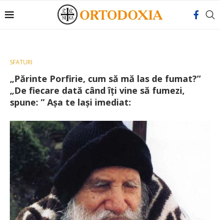
SFATURI
„Părinte Porfirie, cum să mă las de fumat?”
„De fiecare dată când îţi vine să fumezi,
spune: ” Așa te lași imediat: