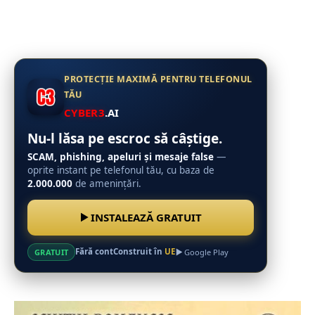
PROTECȚIE MAXIMĂ PENTRU TELEFONUL
TĂU
CYBER3
.AI
Nu-l lăsa pe escroc să câștige.
SCAM, phishing, apeluri și mesaje false
—
oprite instant pe telefonul tău, cu baza de
2.000.000
de amenințări.
INSTALEAZĂ GRATUIT
Fără cont
Construit în
UE
GRATUIT
Google Play