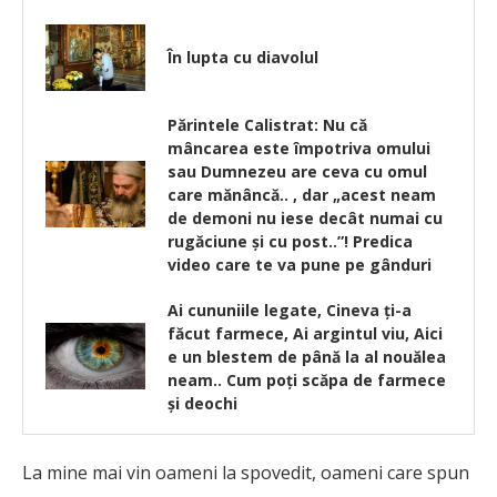
În lupta cu diavolul
Părintele Calistrat: Nu că
mâncarea este împotriva omului
sau Dumnezeu are ceva cu omul
care mănâncă.. , dar „acest neam
de demoni nu iese decât numai cu
rugăciune şi cu post..”! Predica
video care te va pune pe gânduri
Ai cununiile legate, Cineva ţi-a
făcut farmece, Ai argintul viu, Aici
e un blestem de până la al nouălea
neam.. Cum poţi scăpa de farmece
şi deochi
La mine mai vin oameni la spovedit, oameni care spun