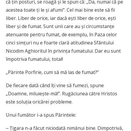
că ţin posturi, se roagă şi le spun că: „Da, numai că pe
acestea toate ţi le şi afumi”. Cel mai bine este să fii
liber. Liber de orice, iar dacă eşti liber de orice, eşti
liber şi de fumat. Sunt unii care au şi circumstanţe
atenuante pentru fumat, de exemplu, în Paza celor
cinci simţuri nu e foarte clară atitudinea Sfântului
Nicodim Aghioritul în privinţa fumatului. Dar eu sunt
împotriva fumatului, total!
„Părinte Porfirie, cum să mă las de fumat?”
De fiecare dată când îţi vine să fumezi, spune
„Doamne, miluieşte-mă!”. Rugăciunea către Hristos
este soluţia oricărei probleme.
Unui fumător i-a spus Părintele:
‒ Ţigara n-a făcut niciodată nimănui bine. Dimpotrivă,