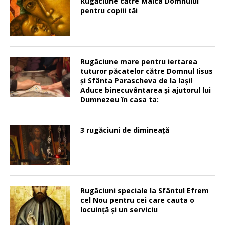
Rugăciune către Maica Domnului
pentru copiii tăi
Rugăciune mare pentru iertarea
tuturor păcatelor către Domnul Iisus
şi Sfânta Parascheva de la Iaşi!
Aduce binecuvântarea şi ajutorul lui
Dumnezeu în casa ta:
3 rugăciuni de dimineață
Rugăciuni speciale la Sfântul Efrem
cel Nou pentru cei care cauta o
locuinţă şi un serviciu