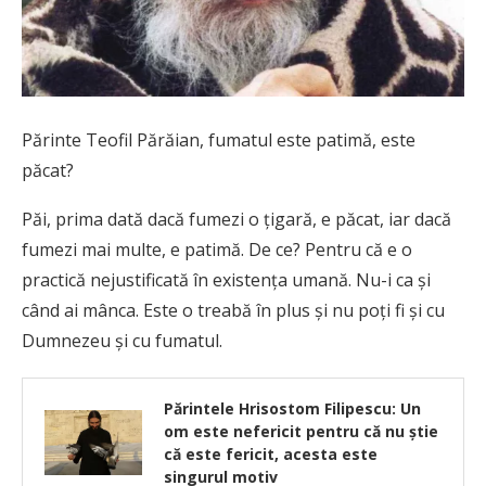
Părinte Teofil Părăian, fumatul este patimă, este
păcat?
Păi, prima dată dacă fumezi o ţigară, e păcat, iar dacă
fumezi mai multe, e patimă. De ce? Pentru că e o
practică nejustificată în existenţa umană. Nu-i ca şi
când ai mânca. Este o treabă în plus şi nu poţi fi şi cu
Dumnezeu şi cu fumatul.
Părintele Hrisostom Filipescu: Un
om este nefericit pentru că nu știe
că este fericit, acesta este
singurul motiv