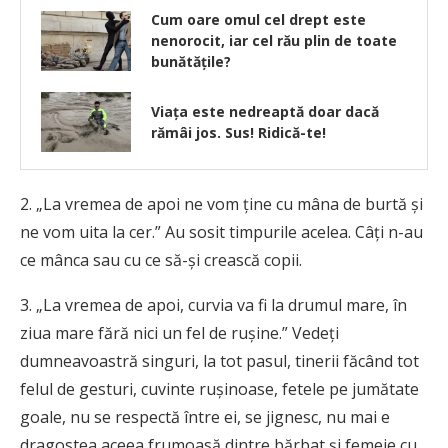
Cum oare omul cel drept este
nenorocit, iar cel rău plin de toate
bunătățile?
Viața este nedreaptă doar dacă
rămâi jos. Sus! Ridică-te!
2. „La vremea de apoi ne vom ţine cu mâna de burtă şi
ne vom uita la cer.” Au sosit timpurile acelea. Câţi n-au
ce mânca sau cu ce să-şi crească copii.
3. „La vremea de apoi, curvia va fi la drumul mare, în
ziua mare fără nici un fel de ruşine.” Vedeţi
dumneavoastră singuri, la tot pasul, tinerii făcând tot
felul de gesturi, cuvinte ruşinoase, fetele pe jumătate
goale, nu se respectă între ei, se jignesc, nu mai e
dragostea aceea frumoasă dintre bărbat şi femeie cu