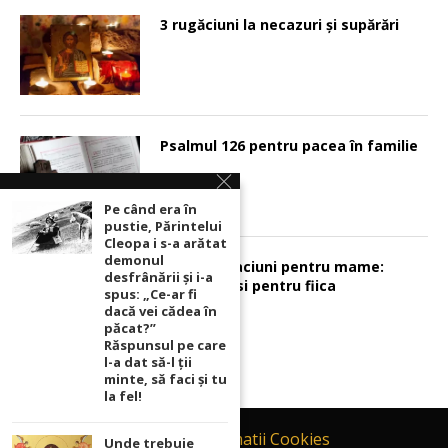
3 rugăciuni la necazuri și supărări
Psalmul 126 pentru pacea în familie
Pe când era în
pustie, Părintelui
Cleopa i s-a arătat
demonul
Sunt 2 rugaciuni pentru mame:
desfrânării şi i-a
pentru fiu si pentru fiica
spus: „Ce-ar fi
dacă vei cădea în
păcat?”
Răspunsul pe care
l-a dat să-l ții
minte, să faci și tu
la fel!
Contact
Informatii Cookies
Unde trebuie