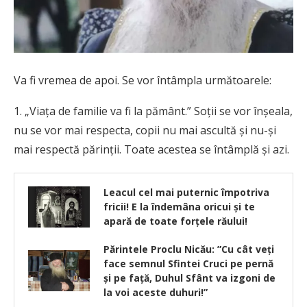
Va fi vremea de apoi. Se vor întâmpla următoarele:
1. „Viaţa de familie va fi la pământ.” Soţii se vor înşeala,
nu se vor mai respecta, copii nu mai ascultă şi nu-şi
mai respectă părinţii. Toate acestea se întâmplă şi azi.
Leacul cel mai puternic împotriva
fricii! E la îndemâna oricui și te
apară de toate forțele răului!
Părintele Proclu Nicău: ”Cu cât veţi
face semnul Sfintei Cruci pe pernă
şi pe faţă, Duhul Sfânt va izgoni de
la voi aceste duhuri!”