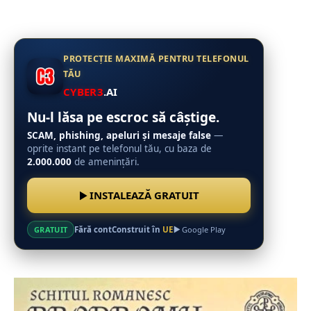
PROTECȚIE MAXIMĂ PENTRU TELEFONUL
TĂU
CYBER3
.AI
Nu-l lăsa pe escroc să câștige.
SCAM, phishing, apeluri și mesaje false
—
oprite instant pe telefonul tău, cu baza de
2.000.000
de amenințări.
INSTALEAZĂ GRATUIT
Fără cont
Construit în
UE
GRATUIT
Google Play