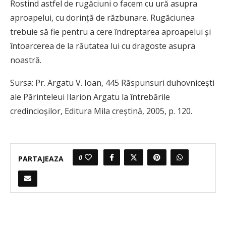
Rostind astfel de rugăciuni o facem cu ură asupra
aproapelui, cu dorinţă de răzbunare. Rugăciunea
trebuie să fie pentru a cere îndreptarea aproapelui şi
întoarcerea de la răutatea lui cu dragoste asupra
noastră.
Sursa: Pr. Argatu V. Ioan, 445 Răspunsuri duhovniceşti
ale Părinteleui Ilarion Argatu la întrebările
credincioşilor, Editura Mila creştină, 2005, p. 120.
0
PARTAJEAZA