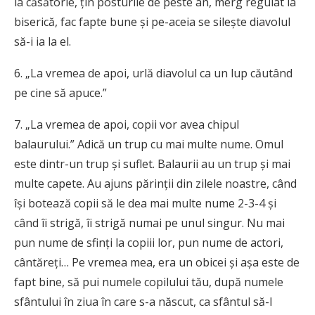
la căsătorie, ţin posturile de peste an, merg regulat la
biserică, fac fapte bune şi pe-aceia se sileşte diavolul
să-i ia la el.
6. „La vremea de apoi, urlă diavolul ca un lup căutând
pe cine să apuce.”
7. „La vremea de apoi, copii vor avea chipul
balaurului.” Adică un trup cu mai multe nume. Omul
este dintr-un trup şi suflet. Balaurii au un trup şi mai
multe capete. Au ajuns părinţii din zilele noastre, când
îşi botează copii să le dea mai multe nume 2-3-4 şi
când îi strigă, îi strigă numai pe unul singur. Nu mai
pun nume de sfinţi la copiii lor, pun nume de actori,
cântăreţi… Pe vremea mea, era un obicei şi aşa este de
fapt bine, să pui numele copilului tău, după numele
sfântului în ziua în care s-a născut, ca sfântul să-l