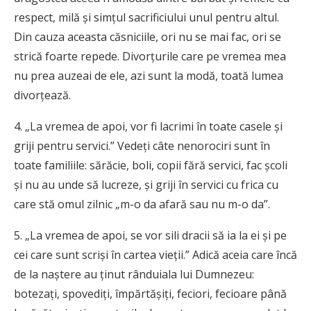
respect, milă şi simţul sacrificiului unul pentru altul.
Din cauza aceasta căsniciile, ori nu se mai fac, ori se
strică foarte repede. Divorţurile care pe vremea mea
nu prea auzeai de ele, azi sunt la modă, toată lumea
divorţează.
4. „La vremea de apoi, vor fi lacrimi în toate casele şi
griji pentru servici.” Vedeţi câte nenorociri sunt în
toate familiile: sărăcie, boli, copii fără servici, fac şcoli
şi nu au unde să lucreze, şi griji în servici cu frica cu
care stă omul zilnic „m-o da afară sau nu m-o da”.
5. „La vremea de apoi, se vor sili dracii să ia la ei şi pe
cei care sunt scrişi în cartea vieţii.” Adică aceia care încă
de la naştere au ţinut rânduiala lui Dumnezeu:
botezaţi, spovediţi, împărtăşiţi, feciori, fecioare până