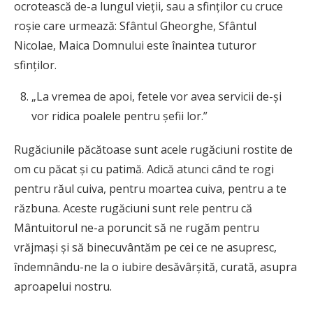
ocrotească de-a lungul vieţii, sau a sfinţilor cu cruce
roşie care urmează: Sfântul Gheorghe, Sfântul
Nicolae, Maica Domnului este înaintea tuturor
sfinţilor.
„La vremea de apoi, fetele vor avea servicii de-şi
vor ridica poalele pentru şefii lor.”
Rugăciunile păcătoase sunt acele rugăciuni rostite de
om cu păcat şi cu patimă. Adică atunci când te rogi
pentru răul cuiva, pentru moartea cuiva, pentru a te
răzbuna. Aceste rugăciuni sunt rele pentru că
Mântuitorul ne-a poruncit să ne rugăm pentru
vrăjmaşi şi să binecuvântăm pe cei ce ne asupresc,
îndemnându-ne la o iubire desăvârşită, curată, asupra
aproapelui nostru.