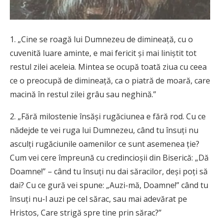
1. „Cine se roagă lui Dumnezeu de dimineaţă, cu o
cuvenită luare aminte, e mai fericit şi mai liniştit tot
restul zilei aceleia. Mintea se ocupă toată ziua cu ceea
ce o preocupă de dimineaţă, ca o piatră de moară, care
macină în restul zilei grâu sau neghină.”
2. „Fără milostenie însăşi rugăciunea e fără rod. Cu ce
nădejde te vei ruga lui Dumnezeu, când tu însuţi nu
asculţi rugăciunile oamenilor ce sunt asemenea ţie?
Cum vei cere împreună cu credincioşii din Biserică: „Dă
Doamne!” – când tu însuţi nu dai săracilor, deşi poţi să
dai? Cu ce gură vei spune: „Auzi-mă, Doamne!” când tu
însuţi nu-l auzi pe cel sărac, sau mai adevărat pe
Hristos, Care strigă spre tine prin sărac?”