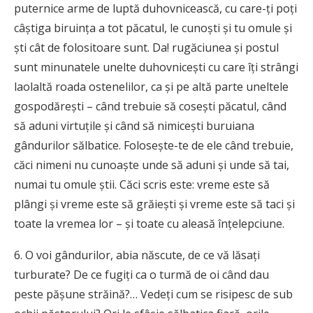
puternice arme de luptă duhovnicească, cu care-ţi poţi
câştiga biruinţa a tot păcatul, le cunoşti şi tu omule şi
şti cât de folositoare sunt. Da! rugăciunea şi postul
sunt minunatele unelte duhovniceşti cu care îţi strângi
laolaltă roada ostenelilor, ca şi pe altă parte uneltele
gospodăreşti – când trebuie să coseşti păcatul, când
să aduni virtuţile şi când să nimiceşti buruiana
gândurilor sălbatice. Foloseşte-te de ele când trebuie,
căci nimeni nu cunoaşte unde să aduni şi unde să tai,
numai tu omule ştii. Căci scris este: vreme este să
plângi şi vreme este să grăieşti şi vreme este să taci şi
toate la vremea lor – şi toate cu aleasă înţelepciune.
6. O voi gândurilor, abia născute, de ce vă lăsaţi
turburate? De ce fugiţi ca o turmă de oi când dau
peste păşune străină?… Vedeţi cum se risipesc de sub