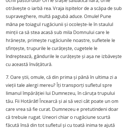
ochii păstorului? Ori le sfâşie sălbatica fiară, orile
otrăveşte o iarbă rea. Vraja ispitelor de a scăpa de sub
supraveghere, multă pagubă aduce. Omule! Pune
mâna pe toiagul rugăciunii şi ocoleşte-le în staulul
minţii ca să stea acasă sub mila Domnului care le
hrăneşte, primeşte rugăciunile noastre, sufletele le
sfinţeşte, trupurile le curăţeşte, cugetele le
îndreptează, gândurile le curăţeşte şi aşa ne izbăveşte
cu această învăţătură.
7. Oare ştii, omule, că din prima şi până în ultima zi a
vieţii tale alergi mereu? Îţi transporţi sufletul spre
limanul împărăţiei lui Dumnezeu, în căruţa trupului
tău. Fii Hotărât! Încearcă şi ai să vezi cât poate un om
care vrea să fie curat. Dumnezeu e pretutindeni doar
că trebuie rugat. Uneori chiar o rugăciune scurtă
făcută însă din tot sufletul şi cu toată inima te ajută