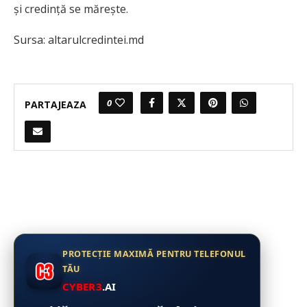
şi credinţă se măreşte.
Sursa: altarulcredintei.md
0
PARTAJEAZA
PROTECȚIE MAXIMĂ PENTRU TELEFONUL
TĂU
CYBER3
.AI