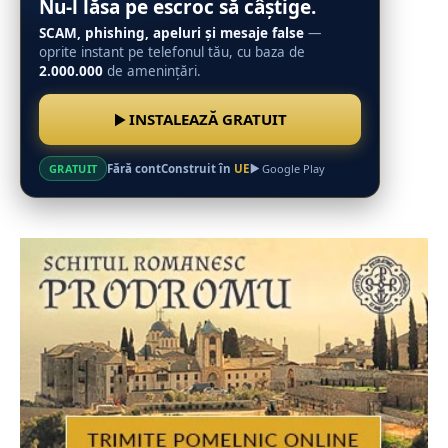
Nu-l lăsa pe escroc să câștige.
SCAM, phishing, apeluri și mesaje false
—
oprite instant pe telefonul tău, cu baza de
2.000.000
de amenințări.
INSTALEAZĂ GRATUIT
Fără cont
Construit în
UE
GRATUIT
Google Play