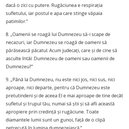
dacă o zici cu putere. Rugăciunea e respiraţia
sufletului, iar postul e apa care stinge văpaia
patimilor.”
8. „Oamenii se roagă lui Dumnezeu să-i scape de
necazuri, iar Dumnezeu se roagă de oameni să
părăsească păcatul. Acum judecaţi, care şi de cine să
asculte întâi: Dumnezeu de oameni sau oamenii de
Dumnezeu?”
9. „Până la Dumnezeu, nu este nici jos, nici sus, nici
aproape, nici departe, pentru că Dumnezeu este
pretutindeni şi de aceea El e mai aproape de tine decât
sufletul şi trupul tău, numai să ştii şi să afli această
apropiere prin credinţă şi rugăciune. Toate
diamantele lumii sunt un gunoi, faţă de o clipă
petrecută în lumina dumnezeiască.”