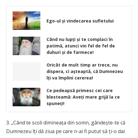
Ego-ul și vindecarea sufletului
Când nu lupţi şi te complaci în
patimă, atunci vin fel de fel de
duhuri şi de farmece!
Oricât de mult timp ar trece, nu
dispera, ci aşteaptă, că Dumnezeu
îţi va împlini cererea!
Ce pedeapsă primesc cei care
blesteamă: Aveți mare grijă la ce
spuneți!
3. „Când te scoli dimineaţa din somn, gândeşte-te că
Dumnezeu îţi dă ziua pe care n-ai fi putut să ţi-o dai