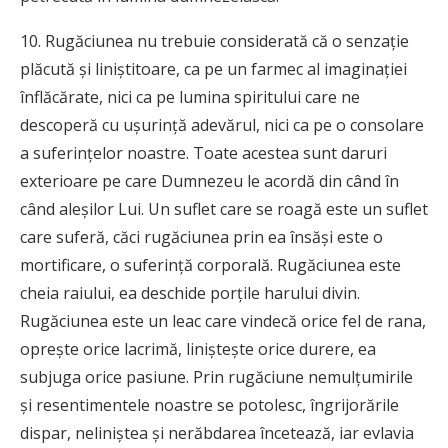
10. Rugăciunea nu trebuie considerată că o senzaţie
plăcută şi liniştitoare, ca pe un farmec al imaginaţiei
înflăcărate, nici ca pe lumina spiritului care ne
descoperă cu uşurinţă adevărul, nici ca pe o consolare
a suferinţelor noastre. Toate acestea sunt daruri
exterioare pe care Dumnezeu le acordă din când în
când aleşilor Lui. Un suflet care se roagă este un suflet
care suferă, căci rugăciunea prin ea însăşi este o
mortificare, o suferinţă corporală. Rugăciunea este
cheia raiului, ea deschide porţile harului divin.
Rugăciunea este un leac care vindecă orice fel de rana,
opreşte orice lacrimă, linişteşte orice durere, ea
subjuga orice pasiune. Prin rugăciune nemulţumirile
şi resentimentele noastre se potolesc, îngrijorările
dispar, neliniştea şi nerăbdarea încetează, iar evlavia