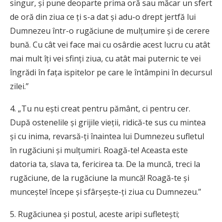
singur, şi pune deoparte prima oră sau măcar un sfert
de oră din ziua ce ţi s-a dat şi adu-o drept jertfă lui
Dumnezeu într-o rugăciune de mulţumire şi de cerere
bună. Cu cât vei face mai cu osârdie acest lucru cu atât
mai mult îţi vei sfinţi ziua, cu atât mai puternic te vei
îngrădi în faţa ispitelor pe care le întâmpini în decursul
zilei.”
4. „Tu nu eşti creat pentru pământ, ci pentru cer.
După ostenelile şi grijile vieţii, ridică-te sus cu mintea
şi cu inima, revarsă-ţi înaintea lui Dumnezeu sufletul
în rugăciuni şi mulţumiri. Roagă-te! Aceasta este
datoria ta, slava ta, fericirea ta. De la muncă, treci la
rugăciune, de la rugăciune la muncă! Roagă-te şi
munceşte! începe şi sfârşeşte-ţi ziua cu Dumnezeu.”
5. Rugăciunea şi postul, aceste aripi sufleteşti;