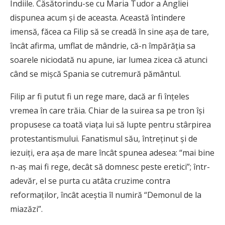
Indiile. Căsătorindu-se cu Maria Tudor a Angliei
dispunea acum şi de aceasta. Această întindere
imensă, făcea ca Filip să se creadă în sine aşa de tare,
încât afirma, umflat de mândrie, că-n împărăţia sa
soarele niciodată nu apune, iar lumea zicea că atunci
când se mişcă Spania se cutremură pământul.
Filip ar fi putut fi un rege mare, dacă ar fi înţeles
vremea în care trăia. Chiar de la suirea sa pe tron îşi
propusese ca toată viaţa lui să lupte pentru stârpirea
protestantismului. Fanatismul său, întreţinut şi de
iezuiţi, era aşa de mare încât spunea adesea: “mai bine
n-aş mai fi rege, decât să domnesc peste eretici”; într-
adevăr, el se purta cu atâta cruzime contra
reformaţilor, încât aceştia îl numiră “Demonul de la
miazăzi”.