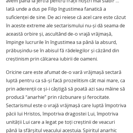
avem până la jertfă pentru fraţii noştri mai slabi? …
Iată unde a dus pe Filip îngustimea fanatică a
suficienţei de sine. De aci reiese că acel care este căzut
în aceste extreme ale sectarismului nu-şi dă seama de
această orbire şi, ascultând de-o vrajă vrăjmaşă,
împinge lucrurile în îngustimea sa până la absurd,
prăbuşindu-se în abisul fă rădelegilor şi căzând din
creştinism prin călcarea iubirii de oameni.
Oricine care este afumat de-o vară vrăjmaşă sectară
luptă pentru ca să-şi facă prozelitism cât mai mare, ca
prin aderenţii ce şi-i câştigă să poată azi sau mâine să
producă “anarhie” prin răzbunare şi ferocitate.
Sectarismul este o vrajă vrăjmaşă care luptă împotriva
păcii lui Hristos, împotriva dragostei Lui, împotriva
unităţii Lui care a legat pe toţi creştinii de veacuri
până la sfârşitul veacului acestuia. Spiritul anarhic