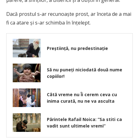
părere, a sfinţilor, a Bisericii şi a obştii în general.
Dacă prostul s-ar recunoaşte prost, ar înceta de a mai
fi ca atare şi s-ar schimba în înţelept.
Preștiință, nu predestinație
Să nu puneți niciodată două nume
copiilor!
Câtă vreme nu Îi cerem ceva cu
inima curată, nu ne va asculta
Părintele Rafail Noica: ”Sa stiti ca
vadit sunt ultimele vremi”