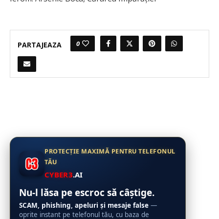
0
PARTAJEAZA
PROTECȚIE MAXIMĂ PENTRU TELEFONUL
TĂU
CYBER3
.AI
Nu-l lăsa pe escroc să câștige.
SCAM, phishing, apeluri și mesaje false
—
oprite instant pe telefonul tău, cu baza de