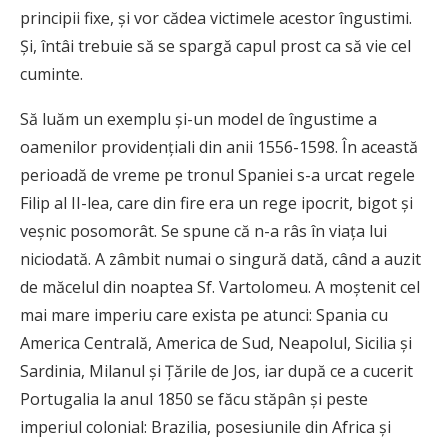
principii fixe, şi vor cădea victimele acestor îngustimi.
Şi, întâi trebuie să se spargă capul prost ca să vie cel
cuminte.
Să luăm un exemplu şi-un model de îngustime a
oamenilor providenţiali din anii 1556-1598. În această
perioadă de vreme pe tronul Spaniei s-a urcat regele
Filip al II-lea, care din fire era un rege ipocrit, bigot şi
veşnic posomorât. Se spune că n-a râs în viaţa lui
niciodată. A zâmbit numai o singură dată, când a auzit
de măcelul din noaptea Sf. Vartolomeu. A moştenit cel
mai mare imperiu care exista pe atunci: Spania cu
America Centrală, America de Sud, Neapolul, Sicilia şi
Sardinia, Milanul şi Ţările de Jos, iar după ce a cucerit
Portugalia la anul 1850 se făcu stăpân şi peste
imperiul colonial: Brazilia, posesiunile din Africa şi