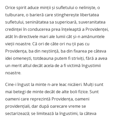
Orice spirit aduce minţii şi sufletului o nelinişte, o
tulburare, o barieră care stinghereşte libertatea
sufletului, seninătatea sa superioară, suveranitatea
credinţei în conducerea prea înţeleaptă a Providenţei,
atât în directivele mari ale lumii cât şi-n amănuntele
vieţii noastre. Că ori de câte ori nu ţii pas cu
Providenţa, ba din neştiinţă, ba din fixarea pe câteva
idei omeneşti, totdeauna putem fi striviţi, fără a avea
un merit altul decât acela de a fi victimă îngustimii
noastre.
Cine-i îngust la minte n-are leac nicăieri. Mulţi sunt
mai betegi de minte decât de alte boli fizice. Sunt
oameni care reprezintă Providenţa, oameni
providenţiali, dar după oarecare vreme se
sectarizează; se limitează la îngustimi, la câteva