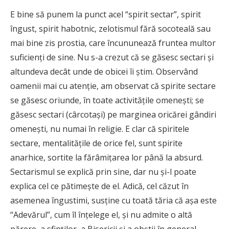
E bine să punem la punct acel “spirit sectar”, spirit
îngust, spirit habotnic, zelotismul fără socoteală sau
mai bine zis prostia, care încununează fruntea multor
suficienţi de sine. Nu s-a crezut că se găsesc sectari şi
altundeva decât unde de obicei îi ştim. Observând
oamenii mai cu atenţie, am observat că spirite sectare
se găsesc oriunde, în toate activităţile omeneşti; se
găsesc sectari (cârcotaşi) pe marginea oricărei gândiri
omeneşti, nu numai în religie. E clar că spiritele
sectare, mentalităţile de orice fel, sunt spirite
anarhice, sortite la fărâmiţarea lor până la absurd.
Sectarismul se explică prin sine, dar nu şi-l poate
explica cel ce pătimeşte de el. Adică, cel căzut în
asemenea îngustimi, susţine cu toată tăria că aşa este
“Adevărul”, cum îl înţelege el, şi nu admite o altă