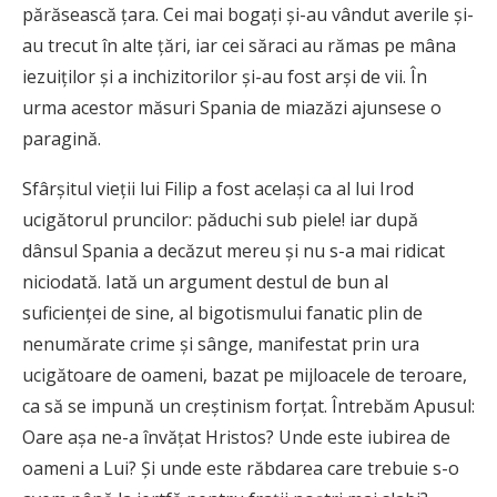
părăsească ţara. Cei mai bogaţi şi-au vândut averile şi-
au trecut în alte ţări, iar cei săraci au rămas pe mâna
iezuiţilor şi a inchizitorilor şi-au fost arşi de vii. În
urma acestor măsuri Spania de miazăzi ajunsese o
paragină.
Sfârşitul vieţii lui Filip a fost acelaşi ca al lui Irod
ucigătorul pruncilor: păduchi sub piele! iar după
dânsul Spania a decăzut mereu şi nu s-a mai ridicat
niciodată. Iată un argument destul de bun al
suficienţei de sine, al bigotismului fanatic plin de
nenumărate crime şi sânge, manifestat prin ura
ucigătoare de oameni, bazat pe mijloacele de teroare,
ca să se impună un creştinism forţat. Întrebăm Apusul:
Oare aşa ne-a învăţat Hristos? Unde este iubirea de
oameni a Lui? Şi unde este răbdarea care trebuie s-o