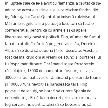
În luptele sale ce le-a avut cu flamanzii, a căutat ca să-i
aducă pe aceştia cu de-a sila la catolicism fiindcă, din
îngăduinţa lui Carol Quintul, primiseră calvinismul.
Măsurile regelui siliră pe aceşti locuitori să facă o
confederaţie, pentru ca cu armele să-şi apere
libertatea religioasă şi politică. Filip, afumat de fumul
fanatic catolic, însărcină pe generalul său, Ducele de
Alba, să se ducă să supună ţările răsculate. Acesta a
fost cel mai crud om al vremii de atunci şi purtarea lui
fu înspăimântătoare. Dărâmând toate fortăreţele
răsculaţilor, 18000 de oameni au fost arşi de vii, la
30000 li s-au luat averile rămânând pieritori de foame
şi 100000 fură nevoiţi să părăsească ţara. Filip,
povăţuit de iezuiţi, se hotărî să cureţe Spania de
necredincioşi. El dădu un decret prin care ordona ca
toţi cei care nu sunt catolici să se boteze s-au să