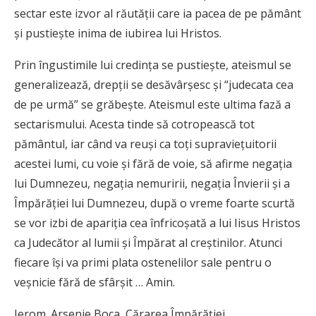
sectar este izvor al răutăţii care ia pacea de pe pământ
şi pustieşte inima de iubirea lui Hristos.
Prin îngustimile lui credinţa se pustieşte, ateismul se
generalizează, drepţii se desăvârşesc şi “judecata cea
de pe urmă” se grăbeşte. Ateismul este ultima fază a
sectarismului. Acesta tinde să cotropească tot
pământul, iar când va reuşi ca toţi supravieţuitorii
acestei lumi, cu voie şi fără de voie, să afirme negaţia
lui Dumnezeu, negaţia nemuririi, negaţia Învierii şi a
Împărăţiei lui Dumnezeu, după o vreme foarte scurtă
se vor izbi de apariţia cea înfricoşată a lui Iisus Hristos
ca Judecător al lumii şi Împărat al creştinilor. Atunci
fiecare îşi va primi plata ostenelilor sale pentru o
veşnicie fără de sfârşit … Amin.
Ierom. Arsenie Boca, Cărarea Împărăției