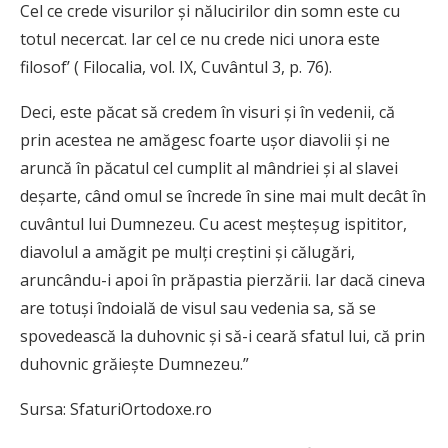
Cel ce crede visurilor și nălucirilor din somn este cu
totul necercat. Iar cel ce nu crede nici unora este
filosof’ ( Filocalia, vol. IX, Cuvântul 3, p. 76).
Deci, este păcat să credem în visuri și în vedenii, că
prin acestea ne amăgesc foarte ușor diavolii și ne
aruncă în păcatul cel cumplit al mândriei și al slavei
deșarte, când omul se încrede în sine mai mult decât în
cuvântul lui Dumnezeu. Cu acest meșteșug ispititor,
diavolul a amăgit pe mulți creștini și călugări,
aruncându-i apoi în prăpastia pierzării. Iar dacă cineva
are totuși îndoială de visul sau vedenia sa, să se
spovedească la duhovnic și să-i ceară sfatul lui, că prin
duhovnic grăiește Dumnezeu.”
Sursa: SfaturiOrtodoxe.ro