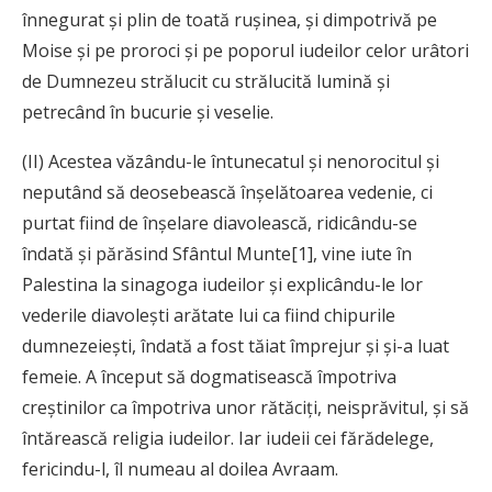
înnegurat și plin de toată rușinea, și dimpotrivă pe
Moise și pe proroci și pe poporul iudeilor celor urâtori
de Dumnezeu strălucit cu strălucită lumină și
petrecând în bucurie și veselie.
(II) Acestea văzându-le întunecatul și nenorocitul și
neputând să deosebească înșelătoarea vedenie, ci
purtat fiind de înșelare diavolească, ridicându-se
îndată și părăsind Sfântul Munte[1], vine iute în
Palestina la sinagoga iudeilor și explicându-le lor
vederile diavolești arătate lui ca fiind chipurile
dumnezeiești, îndată a fost tăiat împrejur și și-a luat
femeie. A început să dogmatisească împotriva
creștinilor ca împotriva unor rătăciți, neisprăvitul, și să
întărească religia iudeilor. Iar iudeii cei fărădelege,
fericindu-l, îl numeau al doilea Avraam.