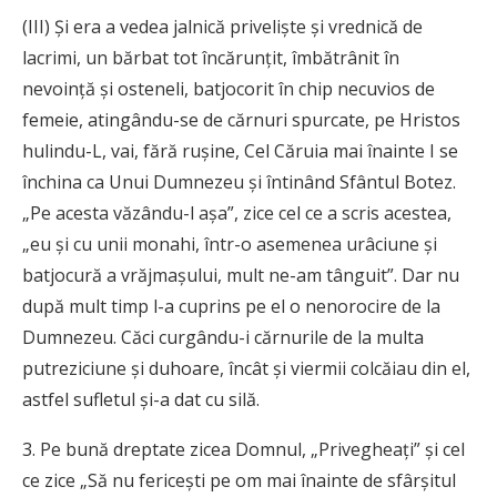
(III) Și era a vedea jalnică priveliște și vrednică de
lacrimi, un bărbat tot încărunțit, îmbătrânit în
nevoință și osteneli, batjocorit în chip necuvios de
femeie, atingându-se de cărnuri spurcate, pe Hristos
hulindu-L, vai, fără rușine, Cel Căruia mai înainte I se
închina ca Unui Dumnezeu și întinând Sfântul Botez.
„Pe acesta văzându-l așa”, zice cel ce a scris acestea,
„eu și cu unii monahi, într-o asemenea urâciune și
batjocură a vrăjmașului, mult ne-am tânguit”. Dar nu
după mult timp l-a cuprins pe el o nenorocire de la
Dumnezeu. Căci curgându-i cărnurile de la multa
putreziciune și duhoare, încât și viermii colcăiau din el,
astfel sufletul și-a dat cu silă.
3. Pe bună dreptate zicea Domnul, „Privegheați” și cel
ce zice „Să nu fericești pe om mai înainte de sfârșitul