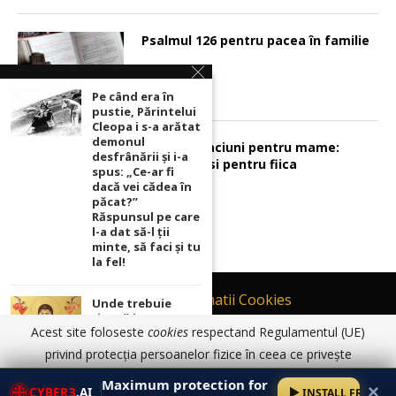
Psalmul 126 pentru pacea în familie
Pe când era în
pustie, Părintelui
Cleopa i s-a arătat
demonul
Sunt 2 rugaciuni pentru mame:
desfrânării şi i-a
pentru fiu si pentru fiica
spus: „Ce-ar fi
dacă vei cădea în
păcat?”
Răspunsul pe care
l-a dat să-l ții
minte, să faci și tu
la fel!
Contact
Informatii Cookies
Unde trebuie
ținută icoana cu
Politică de Confidențialitate
Acest site foloseste
cookies
respectand Regulamentul (UE)
Maica Domnului
TERMENI SI CONDITII DE UTILIZARE
pentru ca
privind protecția persoanelor fizice în ceea ce privește
rugăciunile
prelucrarea datelor cu caracter personal și privind libera
© 2017 - 2026 Ortodoxia |
Termeni și condiții de utilizare
|
Informatii
noastre să prindă
Maximum protection for
✕
Cookies
|
Politică de Confidențialitate
CYBER3
.AI
INSTALL FREE
putere