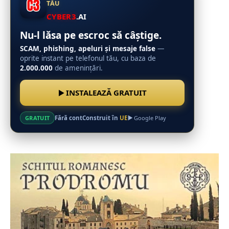
TĂU
CYBER3
.AI
Nu-l lăsa pe escroc să câștige.
SCAM, phishing, apeluri și mesaje false
—
oprite instant pe telefonul tău, cu baza de
2.000.000
de amenințări.
INSTALEAZĂ GRATUIT
Fără cont
Construit în
UE
GRATUIT
Google Play