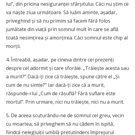
lui”, din pricina nesiguranței sfârșitului. Căci nu știm ce
va naște ziua următoare. Să luăm aminte, așadar,
priveghind și să nu primim să facem fără folos
jumătate din viață prin somnul mult în care se află
toată nesimțirea și amorțirea. Căci somnul este chip al
morții.
4. Întreabă, așadar, pe cineva dintre cei prezenți
despre cel adormit și care sforăie. „Trăiește acesta sau
a murit?” Dacă-ți zice că trăiește, spune către el „Și
cum de nu simte?” Iar dacă-ți zice că a murit,
răspunde-i lui „Cum de răsuflă? Fără suflare este
mortul”. Prin urmare, nici nu trăiește, nici nu a murit.
5. De aceea scuturându-ne de somnul cel greu, vecin
cu moartea, să priveghem să nu cădem în ispită,
fiindcă nelegiuiții umblă pretutindeni împrejurul