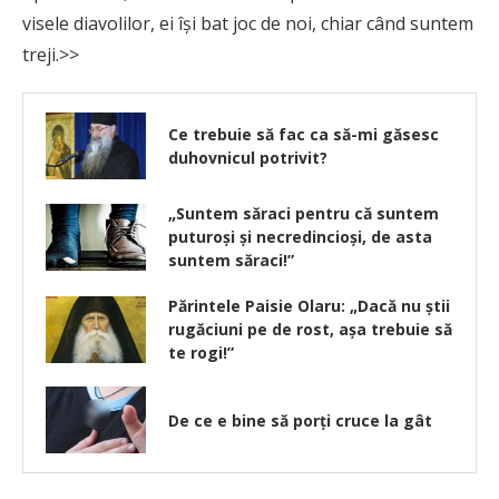
visele diavolilor, ei își bat joc de noi, chiar când suntem
treji.>>
Ce trebuie să fac ca să-mi găsesc
duhovnicul potrivit?
„Suntem săraci pentru că suntem
puturoși și necredincioși, de asta
suntem săraci!”
Părintele Paisie Olaru: „Dacă nu știi
rugăciuni pe de rost, așa trebuie să
te rogi!”
De ce e bine să porți cruce la gât