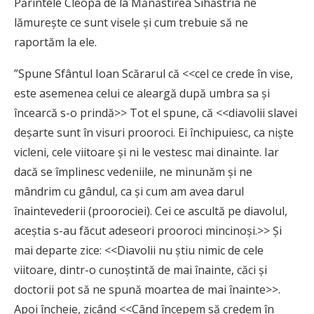
Părintele Cleopa de la Mănăstirea Sihăstria ne
lămurește ce sunt visele și cum trebuie să ne
raportăm la ele.
”Spune Sfântul Ioan Scărarul că <<cel ce crede în vise,
este asemenea celui ce aleargă după umbra sa și
încearcă s-o prindă>> Tot el spune, că <<diavolii slavei
deșarte sunt în visuri prooroci. Ei închipuiesc, ca niște
vicleni, cele viitoare și ni le vestesc mai dinainte. Iar
dacă se împlinesc vedeniile, ne minunăm și ne
mândrim cu gândul, ca și cum am avea darul
înaintevederii (proorociei). Cei ce ascultă pe diavolul,
aceștia s-au făcut adeseori prooroci mincinoși.>> Și
mai departe zice: <<Diavolii nu știu nimic de cele
viitoare, dintr-o cunoștintă de mai înainte, căci și
doctorii pot să ne spună moartea de mai înainte>>.
Apoi încheie, zicând <<Când începem să credem în