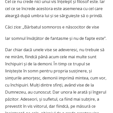
Cel ce nu crede nici unui vis înțelept și filosof este. Iar
cel ce se încrede acestora este asemenea cu cel care
aleargă după umbra lui și se sârguiește să o prindă.
Căci zice: „Bărbatul somnoros e născocitor de vise
Iar somnul învățător de fantasme și nu de fapte este”.
Dar chiar dacă unele vise se adeveresc, nu trebuie să
ne mirăm, fiindcă până acum cele mai multe sunt
închipuiri și de la demoni. În timp ce trupul se
liniștește în somn pentru propria susținere, și
simțurile amorțesc, demonii imprimă mintea, cum vor,
cu închipuiri. Mulți dintre sfinți, având vise de la
Dumnezeu, au cunoscut. Dar unora le arată și îngerul
păzitor. Adeseori, și sufletul, ca fiind mai subțire, a
prevestit în vis viitorul, dar fiindcă, pe măsură ce