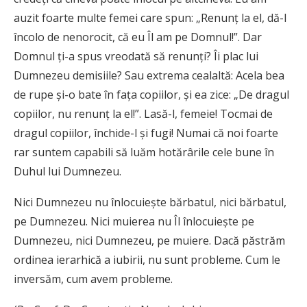
auzit foarte multe femei care spun: „Renunţ la el, dă-l
încolo de nenorocit, că eu Îl am pe Domnul!”. Dar
Domnul ţi-a spus vreodată să renunţi? Îi plac lui
Dumnezeu demisiile? Sau extrema cealaltă: Acela bea
de rupe şi-o bate în faţa copiilor, şi ea zice: „De dragul
copiilor, nu renunţ la el!”. Lasă-l, femeie! Tocmai de
dragul copiilor, închide-l şi fugi! Numai că noi foarte
rar suntem capabili să luăm hotărârile cele bune în
Duhul lui Dumnezeu.
Nici Dumnezeu nu înlocuieşte bărbatul, nici bărbatul,
pe Dumnezeu. Nici muierea nu Îl înlocuieşte pe
Dumnezeu, nici Dumnezeu, pe muiere. Dacă păstrăm
ordinea ierarhică a iubirii, nu sunt probleme. Cum le
inversăm, cum avem probleme.