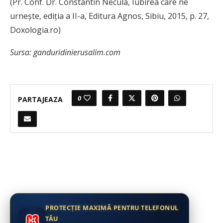
(Pr. Conf. Dr. Constantin Necula, Iubirea care ne
urneşte, ediţia a II-a, Editura Agnos, Sibiu, 2015, p. 27,
Doxologia.ro)
Sursa: ganduridinierusalim.com
0
PARTAJEAZA
PROTECȚIE MAXIMĂ PENTRU TELEFONUL
TĂU