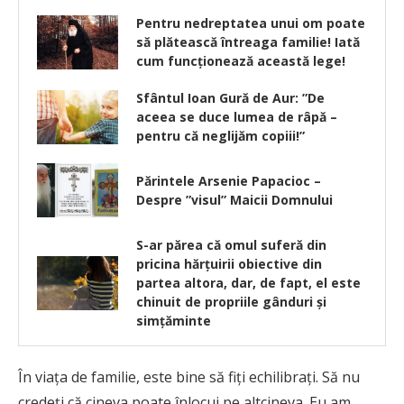
Pentru nedreptatea unui om poate
să plătească întreaga familie! Iată
cum funcționează această lege!
Sfântul Ioan Gură de Aur: ”De
aceea se duce lumea de râpă –
pentru că neglijăm copiii!”
Părintele Arsenie Papacioc –
Despre ”visul” Maicii Domnului
S-ar părea că omul suferă din
pricina hărțuirii obiective din
partea altora, dar, de fapt, el este
chinuit de propriile gânduri și
simțăminte
În viaţa de familie, este bine să fiți echilibraţi. Să nu
credeţi că cineva poate înlocui pe altcineva. Eu am