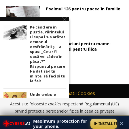
Psalmul 126 pentru pacea în familie
Pe când era în
pustie, Părintelui
Cleopa i s-a arătat
demonul
Sunt 2 rugaciuni pentru mame:
desfrânării şi i-a
pentru fiu si pentru fiica
spus: „Ce-ar fi
dacă vei cădea în
păcat?”
Răspunsul pe care
l-a dat să-l ții
minte, să faci și tu
la fel!
Contact
Informatii Cookies
Unde trebuie
ținută icoana cu
Politică de Confidențialitate
Acest site foloseste
cookies
respectand Regulamentul (UE)
Maica Domnului
TERMENI SI CONDITII DE UTILIZARE
pentru ca
privind protecția persoanelor fizice în ceea ce privește
rugăciunile
prelucrarea datelor cu caracter personal și privind libera
© 2017 - 2026 Ortodoxia |
Termeni și condiții de utilizare
|
Informatii
noastre să prindă
Maximum protection for
✕
Cookies
|
Politică de Confidențialitate
CYBER3
.AI
INSTALL FREE
putere
circulație a acestor date.
Am înțeles
Detalii aici
your phone.