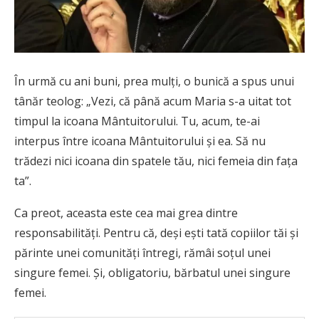
În urmă cu ani buni, prea mulți, o bunică a spus unui
tânăr teolog: „Vezi, că până acum Maria s-a uitat tot
timpul la icoana Mântuitorului. Tu, acum, te-ai
interpus între icoana Mântuitorului şi ea. Să nu
trădezi nici icoana din spatele tău, nici femeia din faţa
ta”.
Ca preot, aceasta este cea mai grea dintre
responsabilităţi. Pentru că, deşi eşti tată copiilor tăi şi
părinte unei comunităţi întregi, rămâi soţul unei
singure femei. Şi, obligatoriu, bărbatul unei singure
femei.