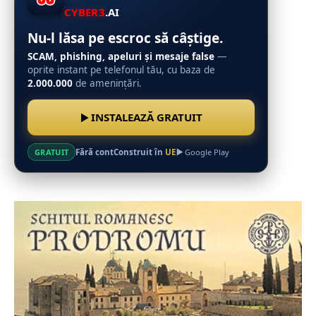
CYBER3
.AI
Nu-l lăsa pe escroc să câștige.
SCAM, phishing, apeluri și mesaje false
—
oprite instant pe telefonul tău, cu baza de
2.000.000
de amenințări.
INSTALEAZĂ GRATUIT
Fără cont
Construit în
UE
GRATUIT
Google Play