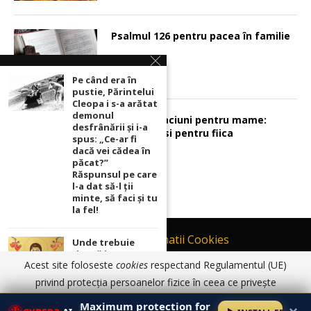
Psalmul 126 pentru pacea în familie
Pe când era în
pustie, Părintelui
Cleopa i s-a arătat
demonul
Sunt 2 rugaciuni pentru mame:
desfrânării şi i-a
pentru fiu si pentru fiica
spus: „Ce-ar fi
dacă vei cădea în
păcat?”
Răspunsul pe care
l-a dat să-l ții
minte, să faci și tu
la fel!
Contact
Informatii Cookies
Unde trebuie
ținută icoana cu
Politică de Confidențialitate
Acest site foloseste
cookies
respectand Regulamentul (UE)
Maica Domnului
TERMENI SI CONDITII DE UTILIZARE
pentru ca
privind protecția persoanelor fizice în ceea ce privește
rugăciunile
prelucrarea datelor cu caracter personal și privind libera
© 2017 - 2026 Ortodoxia |
Termeni și condiții de utilizare
|
Informatii
noastre să prindă
Maximum protection for