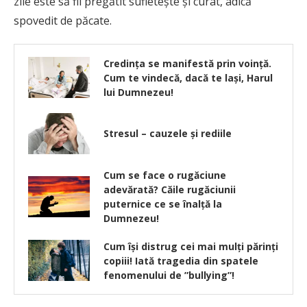
zile este să fii pregătit sufletește și curat, adică
spovedit de păcate.
Credinţa se manifestă prin voinţă.
Cum te vindecă, dacă te laşi, Harul
lui Dumnezeu!
Stresul – cauzele și rediile
Cum se face o rugăciune
adevărată? Căile rugăciunii
puternice ce se înalță la
Dumnezeu!
Cum își distrug cei mai mulți părinți
copiii! Iată tragedia din spatele
fenomenului de ”bullying”!