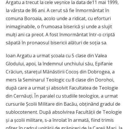
Argatu a trecut la cele veșnice la data de11 mai 1999,
la vârsta de 86 ani. A cerut să fie înmormântat în
comuna Boroaia, acolo unde a ridicat, cu eforturi
inimaginabile, o frumoasa biserică și unde a slujit
mulți ani ca preot. A fost înmormântat într-o criptă
săpată în pronaosul bisericii alături de soția sa.
Ioan Argatu a urmat școala cu 5 clase din Valea
Glodului, apoi, la îndemnul unchiului său, Epifanie
Crăciun, starețul Mănăstirii Cocoș din Dobrogea, a
mers la Seminarul Teologic cu 8 clase din Dorohoi,
după care a urmat și absolvit Facultatea de Teologie
din Cernăuți. În paralel cu studiile teologice, a urmat
cursurile Școlii Militare din Bacău, obținând gradul de
sublocotenent. După absolvirea Facultății de Teologie
și a școlii militare, s-a înrolat în armată, fiind trimis
ofițer în cadrul unității de grăniceri de la Careii Mari, la