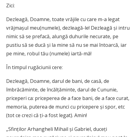
Zici:
Dezleagă, Doamne, toate vrăjile cu care m-a legat
vrăjmașul meu(numele), dezleagă-le! Dezleagă și intru
nimic să se prefacă, alungă duhurile necurate, pe
pustiu să se ducă și la mine să nu se mai întoarcă, iar
pe mine, robul tău (numele) iartă-mă!
În timpul rugăciunii cere:
Dezleagă, Doamne, darul de bani, de casă, de
îmbrăcăminte, de încălțăminte, darul de Cununie,
priceperi ca: priceperea de a face bani, de a face curat,
memoria, puterea de munci cu pricepere și spor, etc
(tot ce crezi că ți-a fost legat). Amin!
„Sfinților Arhangheli Mihail și Gabriel, duceți