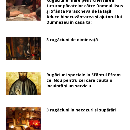
Rugăciune mare pentru iertarea
tuturor păcatelor către Domnul Iisus
şi Sfânta Parascheva de la Iaşi!
Aduce binecuvântarea şi ajutorul lui
Dumnezeu în casa ta:
3 rugăciuni de dimineață
Rugăciuni speciale la Sfântul Efrem
cel Nou pentru cei care cauta o
locuinţă şi un serviciu
3 rugăciuni la necazuri și supărări