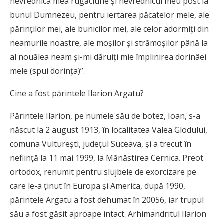
nevrednica mea rugăciune și nevrednicul meu post la
bunul Dumnezeu, pentru iertarea păcatelor mele, ale
părinților mei, ale bunicilor mei, ale celor adormiți din
neamurile noastre, ale moșilor și strămoșilor până la
al nouălea neam și-mi dăruiți mie împlinirea dorinâei
mele (spui dorința)”.
Cine a fost părintele Ilarion Argatu?
Părintele Ilarion, pe numele său de botez, Ioan, s-a
născut la 2 august 1913, în localitatea Valea Glodului,
comuna Vulturești, județul Suceava, și a trecut în
neființă la 11 mai 1999, la Mănăstirea Cernica. Preot
ortodox, renumit pentru slujbele de exorcizare pe
care le-a ținut în Europa și America, după 1990,
părintele Argatu a fost dehumat în 20056, iar trupul
său a fost găsit aproape intact. Arhimandritul Ilarion