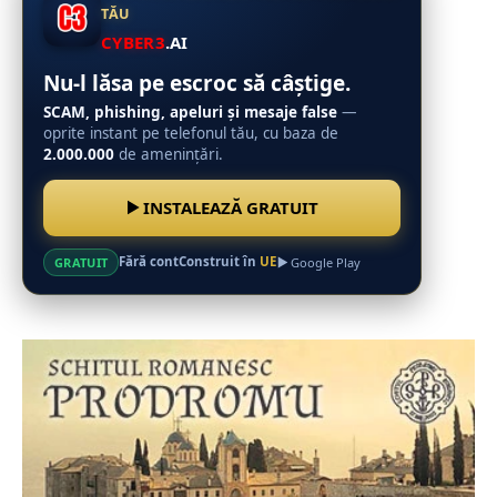
TĂU
CYBER3
.AI
Nu-l lăsa pe escroc să câștige.
SCAM, phishing, apeluri și mesaje false
—
oprite instant pe telefonul tău, cu baza de
2.000.000
de amenințări.
INSTALEAZĂ GRATUIT
Fără cont
Construit în
UE
GRATUIT
Google Play