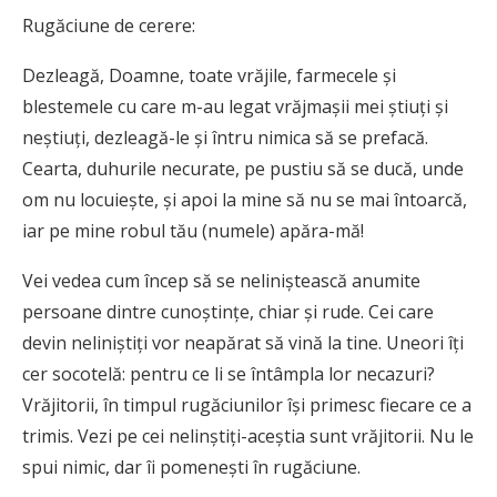
Rugăciune de cerere:
Dezleagă, Doamne, toate vrăjile, farmecele și
blestemele cu care m-au legat vrăjmașii mei știuți și
neștiuți, dezleagă-le și întru nimica să se prefacă.
Cearta, duhurile necurate, pe pustiu să se ducă, unde
om nu locuiește, și apoi la mine să nu se mai întoarcă,
iar pe mine robul tău (numele) apăra-mă!
Vei vedea cum încep să se neliniștească anumite
persoane dintre cunoștințe, chiar și rude. Cei care
devin neliniștiți vor neapărat să vină la tine. Uneori îți
cer socotelă: pentru ce li se întâmpla lor necazuri?
Vrăjitorii, în timpul rugăciunilor își primesc fiecare ce a
trimis. Vezi pe cei nelinștiți-aceștia sunt vrăjitorii. Nu le
spui nimic, dar îi pomenești în rugăciune.