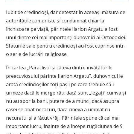
Iubit de credincioși, dar detestat în aceeași măsură de
autoritățile comuniste și condamnat chiar la
închisoare pe viață, părintele Ilarion Argatu a fost
unul dintre cei mai importanți duhovnici ai Ortodoxiei.
Sfaturile sale pentru credincioși au fost cuprinse într-
o serie de lucrări religioase.
În cartea „Paraclisul și câteva dintre învățăturile
preacuviosului părinte Ilarion Argatu”, duhovnicul le
arată credincioșilor toți pașii pe care trebuie să-i
urmeze dacă le merge rău: dacă sunt „legați” cumva și
nu au spor la bani, putere de a munci, dacă asupra
casei se abat necazuri, dacă cineva a umblat cu
necuratul și a făcut vrăji. Părintele spune că cel mai
important lucru, înainte de a începe rugăciunea de 9