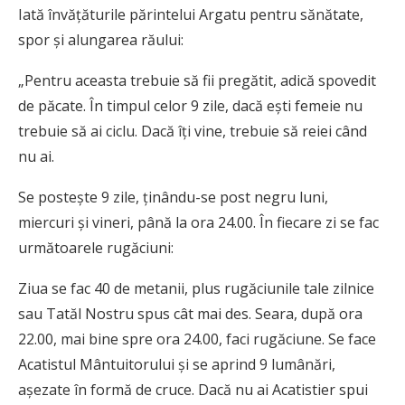
Iată învățăturile părintelui Argatu pentru sănătate,
spor și alungarea răului:
„Pentru aceasta trebuie să fii pregătit, adică spovedit
de păcate. În timpul celor 9 zile, dacă ești femeie nu
trebuie să ai ciclu. Dacă îți vine, trebuie să reiei când
nu ai.
Se postește 9 zile, ținându-se post negru luni,
miercuri și vineri, până la ora 24.00. În fiecare zi se fac
următoarele rugăciuni:
Ziua se fac 40 de metanii, plus rugăciunile tale zilnice
sau Tatăl Nostru spus cât mai des. Seara, după ora
22.00, mai bine spre ora 24.00, faci rugăciune. Se face
Acatistul Mântuitorului și se aprind 9 lumânări,
așezate în formă de cruce. Dacă nu ai Acatistier spui