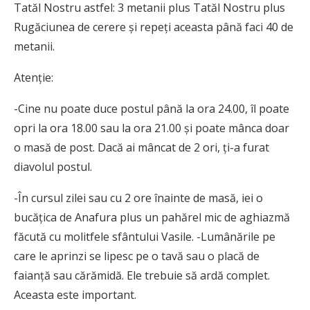
Tatăl Nostru astfel: 3 metanii plus Tatăl Nostru plus
Rugăciunea de cerere și repeți aceasta până faci 40 de
metanii.
Atenție:
-Cine nu poate duce postul până la ora 24.00, îl poate
opri la ora 18.00 sau la ora 21.00 și poate mânca doar
o masă de post. Dacă ai mâncat de 2 ori, ți-a furat
diavolul postul.
-În cursul zilei sau cu 2 ore înainte de masă, iei o
bucățica de Anafura plus un pahărel mic de aghiazmă
făcută cu molitfele sfântului Vasile. -Lumânările pe
care le aprinzi se lipesc pe o tavă sau o placă de
faianță sau cărămidă. Ele trebuie să ardă complet.
Aceasta este important.