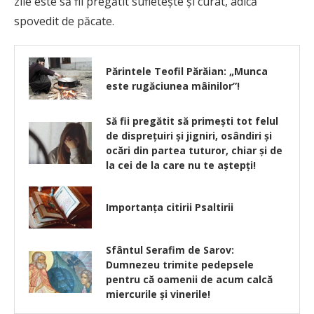
zile este să fii pregătit sufletește și curat, adică
spovedit de păcate.
Părintele Teofil Părăian: „Munca
este rugăciunea mâinilor”!
Să fii pregătit să primeşti tot felul
de dispreţuiri şi jigniri, osândiri şi
ocări din partea tuturor, chiar şi de
la cei de la care nu te aştepţi!
Importanța citirii Psaltirii
Sfântul Serafim de Sarov:
Dumnezeu trimite pedepsele
pentru că oamenii de acum calcă
miercurile şi vinerile!