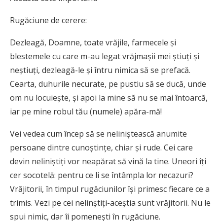
Rugăciune de cerere:
Dezleagă, Doamne, toate vrăjile, farmecele și
blestemele cu care m-au legat vrăjmașii mei știuți și
neștiuți, dezleagă-le și întru nimica să se prefacă.
Cearta, duhurile necurate, pe pustiu să se ducă, unde
om nu locuiește, și apoi la mine să nu se mai întoarcă,
iar pe mine robul tău (numele) apăra-mă!
Vei vedea cum încep să se neliniștească anumite
persoane dintre cunoștințe, chiar și rude. Cei care
devin neliniștiți vor neapărat să vină la tine. Uneori îți
cer socotelă: pentru ce li se întâmpla lor necazuri?
Vrăjitorii, în timpul rugăciunilor își primesc fiecare ce a
trimis. Vezi pe cei nelinștiți-aceștia sunt vrăjitorii. Nu le
spui nimic, dar îi pomenești în rugăciune.