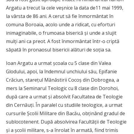
Argatu a trecut la cele veșnice la data de11 mai 1999,
la vârsta de 86 ani. A cerut să fie înmormântat în
comuna Boroaia, acolo unde a ridicat, cu eforturi
inimaginabile, o frumoasa biserică și unde a slujit
mulți ani ca preot. A fost înmormântat într-o criptă
săpată în pronaosul bisericii alături de soția sa.
Ioan Argatu a urmat școala cu 5 clase din Valea
Glodului, apoi, la îndemnul unchiului său, Epifanie
Crăciun, starețul Mănăstirii Cocoș din Dobrogea, a
mers la Seminarul Teologic cu 8 clase din Dorohoi,
după care a urmat și absolvit Facultatea de Teologie
din Cernăuți. În paralel cu studiile teologice, a urmat
cursurile Școlii Militare din Bacău, obținând gradul de
sublocotenent. După absolvirea Facultății de Teologie
și a școlii militare, s-a înrolat în armată, fiind trimis