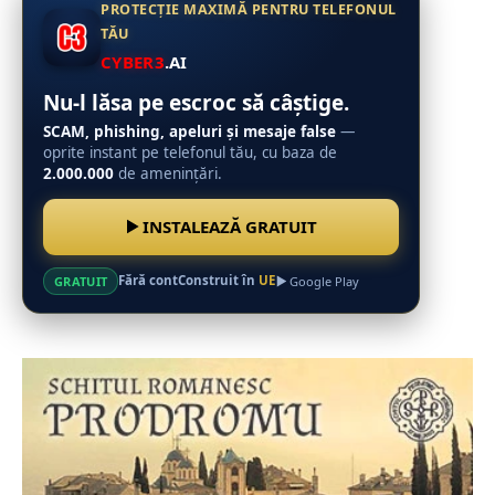
PROTECȚIE MAXIMĂ PENTRU TELEFONUL
TĂU
CYBER3
.AI
Nu-l lăsa pe escroc să câștige.
SCAM, phishing, apeluri și mesaje false
—
oprite instant pe telefonul tău, cu baza de
2.000.000
de amenințări.
INSTALEAZĂ GRATUIT
Fără cont
Construit în
UE
GRATUIT
Google Play