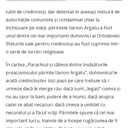
Iubit de credincioși, dar detestat în aceeași măsură de
autoritățile comuniste și condamnat chiar la
închisoare pe viață, părintele Ilarion Argatu a fost
unul dintre cei mai importanți duhovnici ai Ortodoxiei.
Sfaturile sale pentru credincioși au fost cuprinse într-
o serie de lucrări religioase.
În cartea „Paraclisul și câteva dintre învățăturile
preacuviosului părinte Ilarion Argatu”, duhovnicul le
arată credincioșilor toți pașii pe care trebuie să-i
urmeze dacă le merge rău: dacă sunt „legați” cumva și
nu au spor la bani, putere de a munci, dacă asupra
casei se abat necazuri, dacă cineva a umblat cu
necuratul și a făcut vrăji. Părintele spune că cel mai
important lucru, înainte de a începe rugăciunea de 9