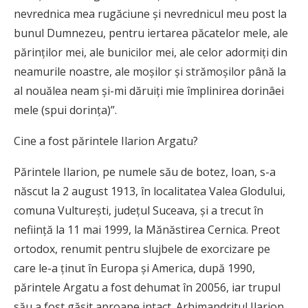
nevrednica mea rugăciune și nevrednicul meu post la
bunul Dumnezeu, pentru iertarea păcatelor mele, ale
părinților mei, ale bunicilor mei, ale celor adormiți din
neamurile noastre, ale moșilor și strămoșilor până la
al nouălea neam și-mi dăruiți mie împlinirea dorinâei
mele (spui dorința)”.
Cine a fost părintele Ilarion Argatu?
Părintele Ilarion, pe numele său de botez, Ioan, s-a
născut la 2 august 1913, în localitatea Valea Glodului,
comuna Vulturești, județul Suceava, și a trecut în
neființă la 11 mai 1999, la Mănăstirea Cernica. Preot
ortodox, renumit pentru slujbele de exorcizare pe
care le-a ținut în Europa și America, după 1990,
părintele Argatu a fost dehumat în 20056, iar trupul
său a fost găsit aproape intact. Arhimandritul Ilarion