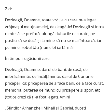
Zici:
Dezleagă, Doamne, toate vrăjile cu care m-a legat
vrăjmașul meu(numele), dezleagă-le! Dezleagă și intru
nimic să se prefacă, alungă duhurile necurate, pe
pustiu să se ducă și la mine să nu se mai întoarcă, iar
pe mine, robul tău (numele) iartă-mă!
În timpul rugăciunii cere:
Dezleagă, Doamne, darul de bani, de casă, de
îmbrăcăminte, de încălțăminte, darul de Cununie,
priceperi ca: priceperea de a face bani, de a face curat,
memoria, puterea de munci cu pricepere și spor, etc
(tot ce crezi că ți-a fost legat). Amin!
„Sfinților Arhangheli Mihail și Gabriel, duceți