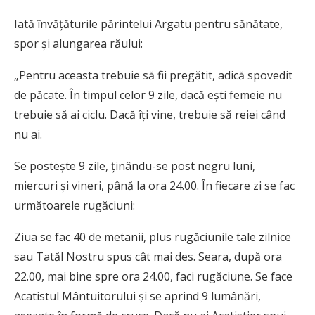
Iată învățăturile părintelui Argatu pentru sănătate,
spor și alungarea răului:
„Pentru aceasta trebuie să fii pregătit, adică spovedit
de păcate. În timpul celor 9 zile, dacă ești femeie nu
trebuie să ai ciclu. Dacă îți vine, trebuie să reiei când
nu ai.
Se postește 9 zile, ținându-se post negru luni,
miercuri și vineri, până la ora 24.00. În fiecare zi se fac
următoarele rugăciuni:
Ziua se fac 40 de metanii, plus rugăciunile tale zilnice
sau Tatăl Nostru spus cât mai des. Seara, după ora
22.00, mai bine spre ora 24.00, faci rugăciune. Se face
Acatistul Mântuitorului și se aprind 9 lumânări,