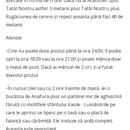
așezate în formă de cruce. Dacă nu ai Acatistier spui
Tatăl Nostru astfel: 3 metanii plus Tatăl Nostru plus
Rugăciunea de cerere și repeți aceasta până faci 40 de
metanii.
Atenție:
-Cine nu poate duce postul până la ora 24.00, îl poate
opri la ora 18.00 sau la ora 21.00 și poate mânca doar
o masă de post. Dacă ai mâncat de 2 ori, ți-a furat
diavolul postul.
-În cursul zilei sau cu 2 ore înainte de masă, iei o
bucățica de Anafura plus un pahărel mic de aghiazmă
făcută cu molitfele sfântului Vasile. -Lumânările pe
care le aprinzi se lipesc pe o tavă sau o placă de
faianță sau cărămidă. Ele trebuie să ardă complet.
Aceasta este important.