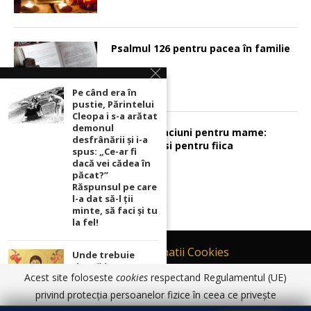
Psalmul 126 pentru pacea în familie
Pe când era în
pustie, Părintelui
Cleopa i s-a arătat
demonul
Sunt 2 rugaciuni pentru mame:
desfrânării şi i-a
pentru fiu si pentru fiica
spus: „Ce-ar fi
dacă vei cădea în
păcat?”
Răspunsul pe care
l-a dat să-l ții
minte, să faci și tu
la fel!
Contact
Informatii Cookies
Unde trebuie
ținută icoana cu
Politică de Confidențialitate
Acest site foloseste
cookies
respectand Regulamentul (UE)
Maica Domnului
TERMENI SI CONDITII DE UTILIZARE
pentru ca
privind protecția persoanelor fizice în ceea ce privește
rugăciunile