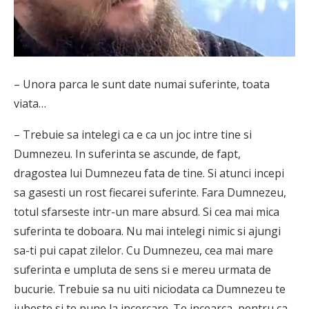
– Unora parca le sunt date numai suferinte, toata
viata…
– Trebuie sa intelegi ca e ca un joc intre tine si
Dumnezeu. In suferinta se ascunde, de fapt,
dragostea lui Dumnezeu fata de tine. Si atunci incepi
sa gasesti un rost fiecarei suferinte. Fara Dumnezeu,
totul sfarseste intr-un mare absurd. Si cea mai mica
suferinta te doboara. Nu mai intelegi nimic si ajungi
sa-ti pui capat zilelor. Cu Dumnezeu, cea mai mare
suferinta e umpluta de sens si e mereu urmata de
bucurie. Trebuie sa nu uiti niciodata ca Dumnezeu te
iubeste si te pune la incercare. Te incearca, pentru ca