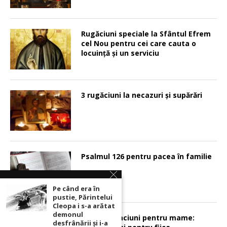
Rugăciuni speciale la Sfântul Efrem
cel Nou pentru cei care cauta o
locuinţă şi un serviciu
3 rugăciuni la necazuri și supărări
Psalmul 126 pentru pacea în familie
Pe când era în
pustie, Părintelui
Cleopa i s-a arătat
demonul
Sunt 2 rugaciuni pentru mame:
desfrânării şi i-a