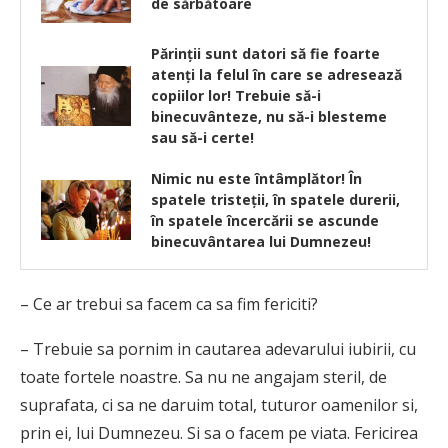
de sărbătoare
Părinţii sunt datori să fie foarte
atenţi la felul în care se adresează
copiilor lor! Trebuie să-i
binecuvânteze, nu să-i blesteme
sau să-i certe!
Nimic nu este întâmplător! În
spatele tristeții, în spatele durerii,
în spatele încercării se ascunde
binecuvântarea lui Dumnezeu!
– Ce ar trebui sa facem ca sa fim fericiti?
– Trebuie sa pornim in cautarea adevarului iubirii, cu
toate fortele noastre. Sa nu ne angajam steril, de
suprafata, ci sa ne daruim total, tuturor oamenilor si,
prin ei, lui Dumnezeu. Si sa o facem pe viata. Fericirea