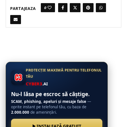
0
PARTAJEAZA
PROTECȚIE MAXIMĂ PENTRU TELEFONUL
TĂU
CYBER3
.AI
Nu-l lăsa pe escroc să câștige.
SCAM, phishing, apeluri și mesaje false
—
oprite instant pe telefonul tău, cu baza de
2.000.000
de amenințări.
INSTALEAZĂ GRATUIT