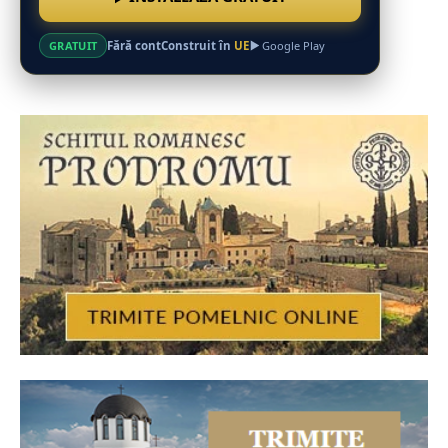
Fără cont
Construit în
UE
GRATUIT
Google Play