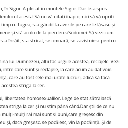
, în Sigor. A plecat în muntele Sigor. Dar le-a spus
demlocul acesta! Să nu vă uitaţi înapoi, nici să vă opriţi
n timp ce fugea, s-a gândit la averile pe care le lăsase şi
remene şi stă acolo de la pierdereaSodomei. Să vezi cum
-a înrăit, s-a stricat, se omoară, se zavistuiesc pentru
ină lui Dumnezeu, alţii fac urgiile acestea, reclajele. Vezi
 între care sunt şi reclajele, la care acum au dat voie.
nţă, care au fost cele mai urâte lucruri, adică să facă
 acestea strigă la cer.
l, libertatea homosexualilor. Lege de stat sătrăiască
ea strigă la cer şi nu ştim până când.Dar ştii de ce nu
ulţi-mulţi răi mai sunt şi buni,care greşesc din
u şi, dacă greşesc, se pocăiesc, vin la pocăinţă. Şi de