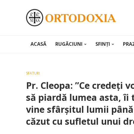
ACASĂ
RUGĂCIUNI
SFINȚI
PRA
SFATURI
Pr. Cleopa: ”Ce credeţi v
să piardă lumea asta, î
vine sfârşitul lumii până
căzut cu sufletul unui dr