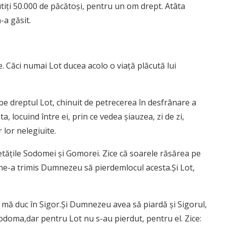
utiţi 50.000 de păcătoşi, pentru un om drept. Atâta
-a găsit.
le. Căci numai Lot ducea acolo o viaţă plăcută lui
 pe dreptul Lot, chinuit de petrecerea în desfrânare a
ta, locuind între ei, prin ce vedea şiauzea, zi de zi,
 lor nelegiuite.
etăţile Sodomei şi Gomorei. Zice că soarele răsărea pe
, ne-a trimis Dumnezeu să pierdemlocul acesta.Şi Lot,
 mă duc în Sigor.Şi Dumnezeu avea să piardă şi Sigorul,
Sodoma,dar pentru Lot nu s-au pierdut, pentru el. Zice: