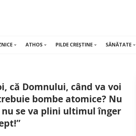
ZNICE
ATHOS
PILDE CREȘTINE
SĂNĂTATE
oi, că Domnului, când va voi
i trebuie bombe atomice? Nu
 nu se va plini ultimul înger
ept!”