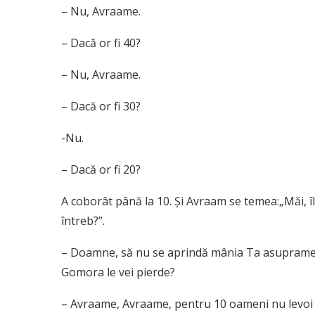
– Nu, Avraame.
– Dacă or fi 40?
– Nu, Avraame.
– Dacă or fi 30?
-Nu.
– Dacă or fi 20?
A coborât până la 10. Şi Avraam se temea:„Măi, îl
întreb?”.
– Doamne, să nu se aprindă mânia Ta asupramea.
Gomora le vei pierde?
– Avraame, Avraame, pentru 10 oameni nu levoi p