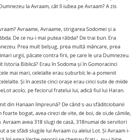
t Dumnezeu la Avraam, cât îl iubea pe Avraam? A zis
 Avraam? Avraame, Avraame, strigarea Sodomei şi a
răbda. De ce nu-i mai putea răbda? De trai bun. Era
mnezeu. Prea mult belşug, prea multă mâncare, prea
mari urgii, păcate contra firii, pe care le ura Dumnezeu.
t Istoria Biblică? Erau în Sodoma şi în Gomoracinci
cele mai mari, celelalte erau suburbii; le-a pomenit
lalte. Şi în aceste cinci oraşe erau cinci sute de miide
ot acolo, pe feciorul fratelui lui, adică fiul lui Haran.
venit din Hanaan împreună? De când s-au sfăditciobanii
m foarte bogat, avea cirezi de vite, de boi, de oi,de cămile,
său. Avraam avea 318 slugi de casă, 318numai de servitori
put a se sfădi slugile lui Avraam cu alelui Lot. Şi Avraam i-
 că înLegea Veche nepoţii se chemau fraţi -, nu-i bine