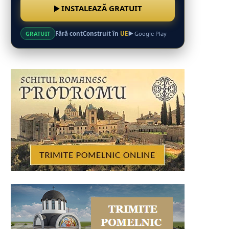
INSTALEAZĂ GRATUIT
Fără cont
Construit în
UE
GRATUIT
Google Play