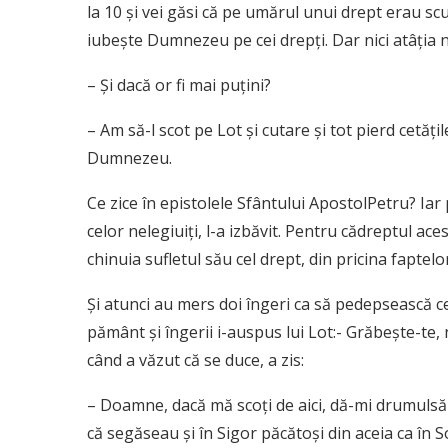
la 10 şi vei găsi că pe umărul unui drept erau sc
iubeşte Dumnezeu pe cei drepţi. Dar nici atâţia n
– Şi dacă or fi mai puţini?
– Am să-l scot pe Lot şi cutare şi tot pierd cetăţi
Dumnezeu.
Ce zice în epistolele Sfântului ApostolPetru? Iar
celor nelegiuiţi, l-a izbăvit. Pentru cădreptul aces
chinuia sufletul său cel drept, din pricina faptelor
Şi atunci au mers doi îngeri ca să pedepsească c
pământ şi îngerii i-auspus lui Lot:- Grăbeşte-te
când a văzut că se duce, a zis:
– Doamne, dacă mă scoţi de aici, dă-mi drumulsă
că segăseau şi în Sigor păcătoşi din aceia ca în 