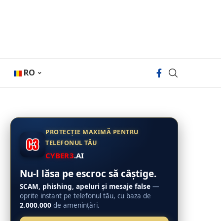
RO
PROTECȚIE MAXIMĂ PENTRU
TELEFONUL TĂU
CYBER3
.AI
Nu-l lăsa pe escroc să câștige.
SCAM, phishing, apeluri și mesaje false
—
oprite instant pe telefonul tău, cu baza de
2.000.000
de amenințări.