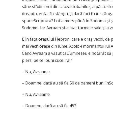
săne sfădim noi din cauza ciobanilor, a păstorilo
dreapta, eufac în stânga; şi dacă faci tu în stâng
spuneScriptura? Lot a mers până în Sodoma şi şi-
Sodomei. Iar Avraam şi-a luat turmele sale şi a v
Ε în faţa oraşului Hebron, care e oraş vechi, de 
mai vechioraşe din lume. Acolo-i mormântul lui Avr
Când Avraam a văzut căDumnezeu e hotărât să pia
pierzi pe cei buni cucei răi?
– Nu, Avraame.
– Doamne, dacă au să fie 50 de oameni buni înSo
– Nu, Avraame.
– Doamne, dacă au să fie 45?