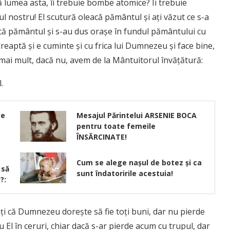
ă lumea asta, îi trebuie bombe atomice? Îi trebuie
l nostru! El scutură oleacă pământul şi aţi văzut ce s-a
acă pământul şi s-au dus oraşe în fundul pământului cu
eaptă şi e cuminte şi cu frica lui Dumnezeu şi face bine,
ai mult, dacă nu, avem de la Mântuitorul învăţătură:
.
te
Mesajul Părintelui ARSENIE BOCA
pentru toate femeile
ÎNSĂRCINATE!
Cum se alege nașul de botez și ca
 să
sunt îndatoririle acestuia!
?:
ţi că Dumnezeu doreşte să fie toţi buni, dar nu pierde
u El în ceruri, chiar dacă s-ar pierde acum cu trupul, dar