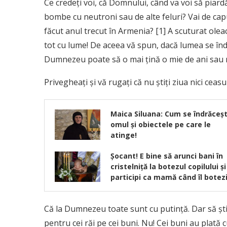
Ce credeţi voi, că Domnului, când va voi să piard
bombe cu neutroni sau de alte feluri? Vai de capu
făcut anul trecut în Armenia? [1] A scuturat ole
tot cu lume! De aceea vă spun, dacă lumea se îndr
Dumnezeu poate să o mai ţină o mie de ani sau m
Privegheaţi şi vă rugaţi că nu ştiţi ziua nici ceasul
Maica Siluana: Cum se îndrăceș
omul şi obiectele pe care le
atinge!
Șocant! E bine să arunci bani în
cristelniță la botezul copilului și
participi ca mamă când îl botezi
Că la Dumnezeu toate sunt cu putinţă. Dar să şti
pentru cei răi pe cei buni. Nu! Cei buni au plată c