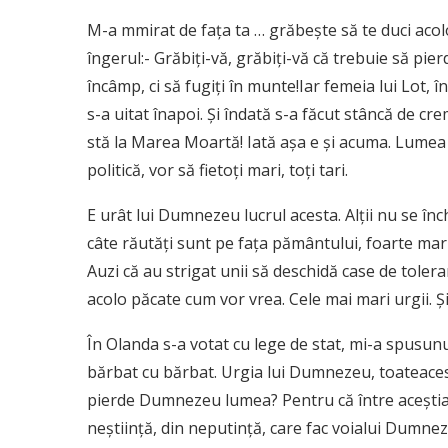
M-a mmirat de faţa ta … grăbeşte să te duci acolo
îngerul:- Grăbiţi-vă, grăbiţi-vă că trebuie să pier
încâmp, ci să fugiţi în munte!Iar femeia lui Lot, î
s-a uitat înapoi. Şi îndată s-a făcut stâncă de c
stă la Marea Moartă! Iată aşa e şi acuma. Lumea s
politică, vor să fietoţi mari, toţi tari.
Ε urât lui Dumnezeu lucrul acesta. Alţii nu se înch
câte răutăţi sunt pe faţa pământului, foarte mari,
Auzi că au strigat unii să deschidă case de tolera
acolo păcate cum vor vrea. Cele mai mari urgii. Şi
În Olanda s-a votat cu lege de stat, mi-a spusunu
bărbat cu bărbat. Urgia lui Dumnezeu, toateacest
pierde Dumnezeu lumea? Pentru că între aceştia m
neştiinţă, din neputinţă, care fac voialui Dumneze