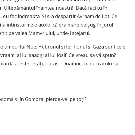
r. Uitepământul înaintea noastră. Dacă faci tu în
a, eu fac îndreapta. Şi s-a despărţit Avraam de Lot. Ce
a întinsturmele acolo, că era mare belşug în jurul
enit pe valea Mamvriului, unde-i stejarul.
pe timpul lui Noe. Hebronul şi Ierihonul şi Gaza sunt cele
aam, al luiIsaac şi al lui Iosif. Ce vreau să vă spun?
rdă aceste cetăţi, I-a zis:- Doamne, te duci acolo să
doma şi în Gomora, pierde-vei pe toţi?