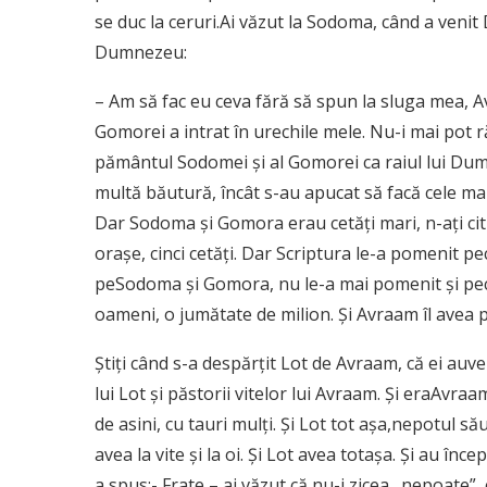
se duc la ceruri.Ai văzut la Sodoma, când a veni
Dumnezeu:
– Am să fac eu ceva fără să spun la sluga mea,
Gomorei a intrat în urechile mele. Nu-i mai pot 
pământul Sodomei şi al Gomorei ca raiul lui Du
multă băutură, încât s-au apucat să facă cele mai
Dar Sodoma şi Gomora erau cetăţi mari, n-aţi citi
oraşe, cinci cetăţi. Dar Scriptura le-a pomenit pe
peSodoma şi Gomora, nu le-a mai pomenit şi pecele
oameni, o jumătate de milion. Şi Avraam îl avea peL
Ştiţi când s-a despărţit Lot de Avraam, că ei au
lui Lot şi păstorii vitelor lui Avraam. Şi eraAvraa
de asini, cu tauri mulţi. Şi Lot tot aşa,nepotul 
avea la vite şi la oi. Şi Lot avea totaşa. Şi au înce
a spus:- Frate – ai văzut că nu-i zicea „nepoate”,