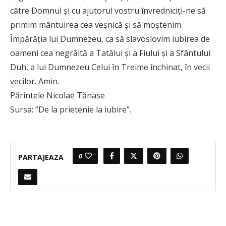
către Domnul şi cu ajutorul vostru învredniciţi-ne să
primim mântuirea cea veşnică şi să moştenim
Împărăţia lui Dumnezeu, ca să slavoslovim iubirea de
oameni cea negrăită a Tatălui şi a Fiului şi a Sfântului
Duh, a lui Dumnezeu Celui în Treime închinat, în vecii
vecilor. Amin.
Părintele Nicolae Tănase
Sursa: ”De la prietenie la iubire”.
0
PARTAJEAZA