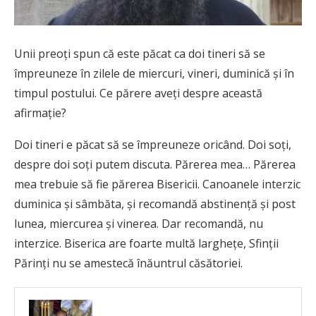
Unii preoţi spun că este păcat ca doi tineri să se
împreuneze în zilele de miercuri, vineri, duminică şi în
timpul postului. Ce părere aveţi despre această
afirmaţie?
Doi tineri e păcat să se împreuneze oricând. Doi soţi,
despre doi soţi putem discuta. Părerea mea… Părerea
mea trebuie să fie părerea Bisericii. Canoanele interzic
duminica şi sâmbăta, şi recomandă abstinenţă şi post
lunea, miercurea şi vinerea. Dar recomandă, nu
interzice. Biserica are foarte multă largheţe, Sfinţii
Părinţi nu se amestecă înăuntrul căsătoriei.