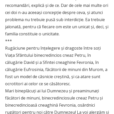
recomandări, explică şi de ce. Dar de cele mai multe ori
cei doi n-au aceeaşi concepţie despre ceva, şi atunci
problema nu trebuie pusă sub interdicţie. Ea trebuie
jalonată, pentru că fiecare om este un unicat şi, deci, şi
familia constituie o unicitate.
***
Rugăciune pentru înţelegere şi dragoste între soţi
Viaţa Sfântului binecredincios cneaz Petru, în
călugărie David şi a Sfintei cneaghine Fevronia, în
călugărie Eufrosinia, făcătorii de minuni din Murom, a
fost un model de căsnicie creştină, şi ca atare sunt
ocrotitori ai celor ce se căsătoresc.
Mari bineplăcuţi ai lui Dumnezeu şi preaminunaţi
făcători de minuni, binecredinciosule cneaz Petru şi
binecredincioasă cneaghină Fevronia, osârdnici
rugători pentru noi către Dumnezeu! La voi alergăm şi