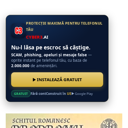
PROTECȚIE MAXIMĂ PENTRU TELEFONUL
TĂU
CYBER3
.AI
Nu-l lăsa pe escroc să câștige.
SCAM, phishing, apeluri și mesaje false
—
oprite instant pe telefonul tău, cu baza de
2.000.000
de amenințări.
INSTALEAZĂ GRATUIT
Fără cont
Construit în
UE
GRATUIT
Google Play