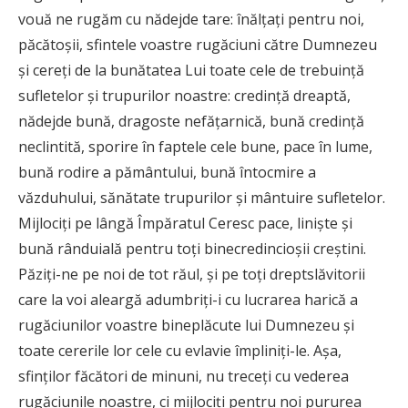
vouă ne rugăm cu nădejde tare: înălţaţi pentru noi,
păcătoşii, sfintele voastre rugăciuni către Dumnezeu
şi cereţi de la bunătatea Lui toate cele de trebuinţă
sufletelor şi trupurilor noastre: credinţă dreaptă,
nădejde bună, dragoste nefăţarnică, bună credinţă
neclintită, sporire în faptele cele bune, pace în lume,
bună rodire a pământului, bună întocmire a
văzduhului, sănătate trupurilor şi mântuire sufletelor.
Mijlociţi pe lângă Împăratul Ceresc pace, linişte şi
bună rânduială pentru toţi binecredincioşii creştini.
Păziţi-ne pe noi de tot răul, şi pe toţi dreptslăvitorii
care la voi aleargă adumbriţi-i cu lucrarea harică a
rugăciunilor voastre bineplăcute lui Dumnezeu şi
toate cererile lor cele cu evlavie împliniţi-le. Aşa,
sfinţilor făcători de minuni, nu treceţi cu vederea
rugăciunile noastre, ci mijlociţi pentru noi pururea