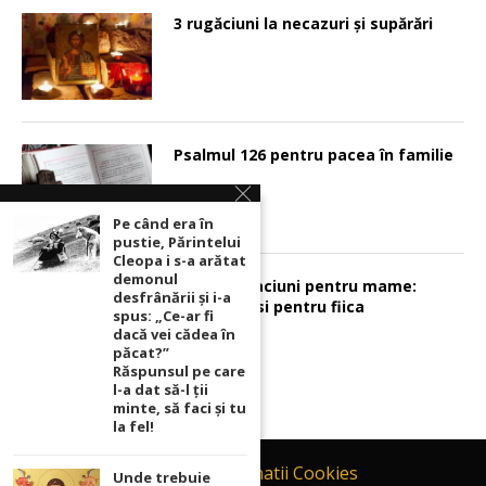
3 rugăciuni la necazuri și supărări
Psalmul 126 pentru pacea în familie
Pe când era în
pustie, Părintelui
Cleopa i s-a arătat
demonul
Sunt 2 rugaciuni pentru mame:
desfrânării şi i-a
pentru fiu si pentru fiica
spus: „Ce-ar fi
dacă vei cădea în
păcat?”
Răspunsul pe care
l-a dat să-l ții
minte, să faci și tu
la fel!
Contact
Informatii Cookies
Unde trebuie