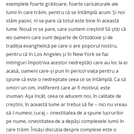
exemplele foarte grăitoare, foarte caricaturale ale
lumii în care trăim, pentru că se întâmplă acum. Şi noi
stăm pasivi, ni se pare că totul este bine în această
lume. Nouă ni se pare, care suntem creştini! Să ştiţi că
ies oameni care sunt departe de Ortodoxie şi de
tradiţia evanghelică pe care o are poporul nostru,
pentru că în Los Angeles şi în New York se fac
mitinguri împotriva acestor nedreptăţi care au loc la ei
acasă, oameni care-şi pun în pericol viaţa pentru a
spune că este o nedreptate ceea ce se întâmplă. Ca să
omori un om, indiferent care ar fi motivul, este
inuman. Aşa încât, ceea ce aducem noi, în calitate de
creştini, în această lume ar trebui să fie – nici nu vreau
să-l numesc curaj – onestitatea de a spune lucrurilor
pe nume, onestitatea de a depăşi complexele lumii în
care trăim. Însăşi discuţia despre complexe este o