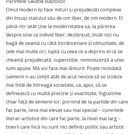
Părintele Savatie Baștovoi:
Omul modern îşi face mituri şi prejudecăţi complexe
din însuşi statutul său de om liber, de om modern. El
până-ntr-atât ţine la modernitatea sa, la părerea
despre sine ca individ liber, dezlănţuit, încât nici nu
bagă de seamă cu câtă încrâncenare şi obtuzitate, de
cele mai multe ori, luptă cu ceea ce a deprins el că se
cheamă prejudecată, superstiţie, reminiscenţă a unei
lumi apuse. Mă voi face mai lămurit. Poate niciodată
oamenii n-au simţit atât de acut nevoia să se izoleze
mai întâi de întreaga societate, ca, apoi, să se
definească cu multă precizie şi exactitate, îngustime
chiar faţă de semenii lor, pornind de la partide din care
fac parte, ceva mai elevat sau mai special – curentele
literar-artistice din care fac parte, la nivel mai larg –
tinerii care încă nu sunt nici definiţi politic sau artistic