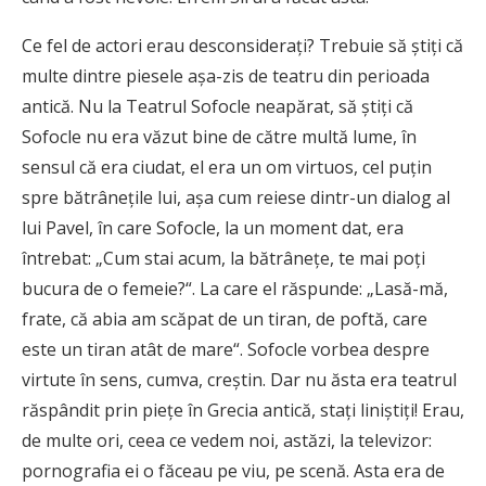
Ce fel de actori erau desconsideraţi? Trebuie să ştiţi că
multe dintre piesele aşa-zis de teatru din perioada
antică. Nu la Teatrul Sofocle neapărat, să ştiţi că
Sofocle nu era văzut bine de către multă lume, în
sensul că era ciudat, el era un om virtuos, cel puţin
spre bătrâneţile lui, aşa cum reiese dintr-un dialog al
lui Pavel, în care Sofocle, la un moment dat, era
întrebat: „Cum stai acum, la bătrâneţe, te mai poţi
bucura de o femeie?“. La care el răspunde: „Lasă-mă,
frate, că abia am scăpat de un tiran, de poftă, care
este un tiran atât de mare“. Sofocle vorbea despre
virtute în sens, cumva, creştin. Dar nu ăsta era teatrul
răspândit prin pieţe în Grecia antică, staţi liniştiţi! Erau,
de multe ori, ceea ce vedem noi, astăzi, la televizor:
pornografia ei o făceau pe viu, pe scenă. Asta era de