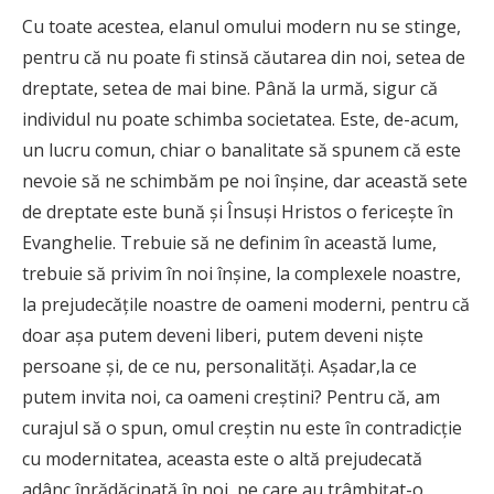
Cu toate acestea, elanul omului modern nu se stinge,
pentru că nu poate fi stinsă căutarea din noi, setea de
dreptate, setea de mai bine. Până la urmă, sigur că
individul nu poate schimba societatea. Este, de-acum,
un lucru comun, chiar o banalitate să spunem că este
nevoie să ne schimbăm pe noi înşine, dar această sete
de dreptate este bună şi Însuşi Hristos o fericeşte în
Evanghelie. Trebuie să ne definim în această lume,
trebuie să privim în noi înşine, la complexele noastre,
la prejudecăţile noastre de oameni moderni, pentru că
doar aşa putem deveni liberi, putem deveni nişte
persoane şi, de ce nu, personalităţi. Aşadar,la ce
putem invita noi, ca oameni creştini? Pentru că, am
curajul să o spun, omul creştin nu este în contradicţie
cu modernitatea, aceasta este o altă prejudecată
adânc înrădăcinată în noi, pe care au trâmbiţat-o