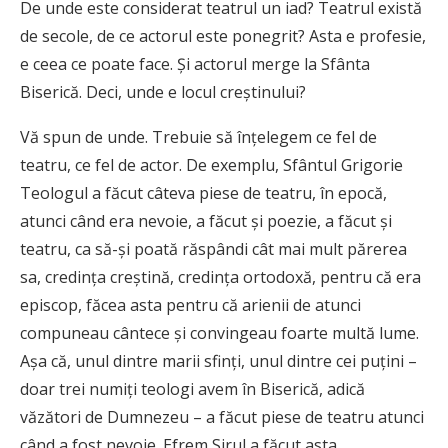
De unde este considerat teatrul un iad? Teatrul există
de secole, de ce actorul este ponegrit? Asta e profesie,
e ceea ce poate face. Şi actorul merge la Sfânta
Biserică. Deci, unde e locul creştinului?
Vă spun de unde. Trebuie să înţelegem ce fel de
teatru, ce fel de actor. De exemplu, Sfântul Grigorie
Teologul a făcut câteva piese de teatru, în epocă,
atunci când era nevoie, a făcut şi poezie, a făcut şi
teatru, ca să-şi poată răspândi cât mai mult părerea
sa, credinţa creştină, credinţa ortodoxă, pentru că era
episcop, făcea asta pentru că arienii de atunci
compuneau cântece şi convingeau foarte multă lume.
Aşa că, unul dintre marii sfinţi, unul dintre cei puţini –
doar trei numiţi teologi avem în Biserică, adică
văzători de Dumnezeu – a făcut piese de teatru atunci
când a fost nevoie. Efrem Sirul a făcut asta.