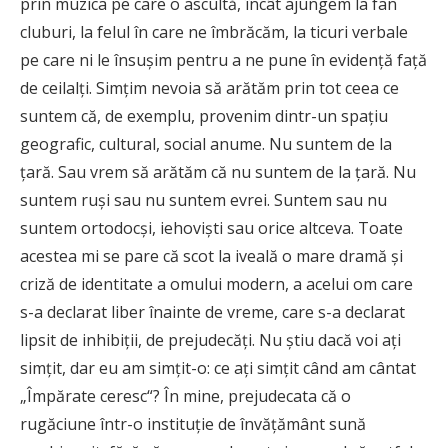
prin muzica pe care o ascultă, încât ajungem la fan
cluburi, la felul în care ne îmbrăcăm, la ticuri verbale
pe care ni le însuşim pentru a ne pune în evidenţă faţă
de ceilalţi. Simţim nevoia să arătăm prin tot ceea ce
suntem că, de exemplu, provenim dintr-un spaţiu
geografic, cultural, social anume. Nu suntem de la
ţară. Sau vrem să arătăm că nu suntem de la ţară. Nu
suntem ruşi sau nu suntem evrei. Suntem sau nu
suntem ortodocşi, iehovişti sau orice altceva. Toate
acestea mi se pare că scot la iveală o mare dramă şi
criză de identitate a omului modern, a acelui om care
s-a declarat liber înainte de vreme, care s-a declarat
lipsit de inhibiţii, de prejudecăţi. Nu ştiu dacă voi aţi
simţit, dar eu am simţit-o: ce aţi simţit când am cântat
„Împărate ceresc“? În mine, prejudecata că o
rugăciune într-o instituţie de învăţământ sună