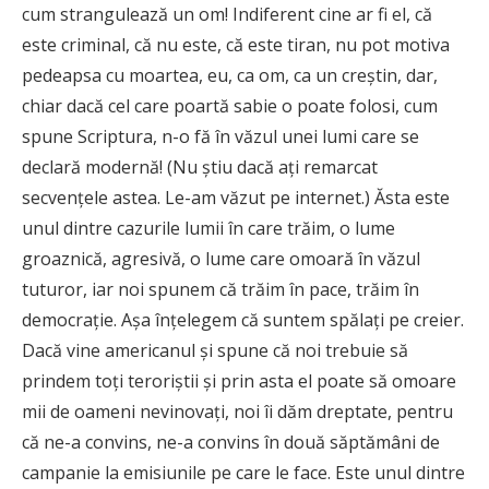
cum strangulează un om! Indiferent cine ar fi el, că
este criminal, că nu este, că este tiran, nu pot motiva
pedeapsa cu moartea, eu, ca om, ca un creştin, dar,
chiar dacă cel care poartă sabie o poate folosi, cum
spune Scriptura, n-o fă în văzul unei lumi care se
declară modernă! (Nu ştiu dacă aţi remarcat
secvenţele astea. Le-am văzut pe internet.) Ăsta este
unul dintre cazurile lumii în care trăim, o lume
groaznică, agresivă, o lume care omoară în văzul
tuturor, iar noi spunem că trăim în pace, trăim în
democraţie. Aşa înţelegem că suntem spălaţi pe creier.
Dacă vine americanul şi spune că noi trebuie să
prindem toţi teroriştii şi prin asta el poate să omoare
mii de oameni nevinovaţi, noi îi dăm dreptate, pentru
că ne-a convins, ne-a convins în două săptămâni de
campanie la emisiunile pe care le face. Este unul dintre