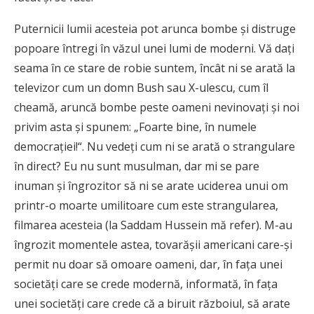
Puternicii lumii acesteia pot arunca bombe şi distruge
popoare întregi în văzul unei lumi de moderni. Vă daţi
seama în ce stare de robie suntem, încât ni se arată la
televizor cum un domn Bush sau X-ulescu, cum îl
cheamă, aruncă bombe peste oameni nevinovaţi şi noi
privim asta şi spunem: „Foarte bine, în numele
democraţiei!“. Nu vedeţi cum ni se arată o strangulare
în direct? Eu nu sunt musulman, dar mi se pare
inuman şi îngrozitor să ni se arate uciderea unui om
printr-o moarte umilitoare cum este strangularea,
filmarea acesteia (la Saddam Hussein mă refer). M-au
îngrozit momentele astea, tovarăşii americani care-şi
permit nu doar să omoare oameni, dar, în faţa unei
societăţi care se crede modernă, informată, în faţa
unei societăţi care crede că a biruit războiul, să arate