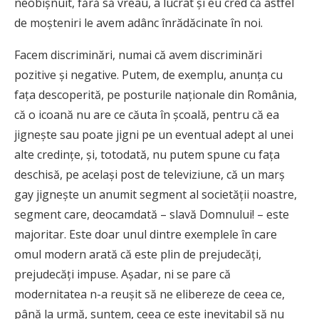
neobişnuit, fără să vreau, a lucrat şi eu cred că astfel
de moşteniri le avem adânc înrădăcinate în noi.
Facem discriminări, numai că avem discriminări
pozitive şi negative. Putem, de exemplu, anunţa cu
faţa descoperită, pe posturile naţionale din România,
că o icoană nu are ce căuta în şcoală, pentru că ea
jigneşte sau poate jigni pe un eventual adept al unei
alte credinţe, şi, totodată, nu putem spune cu faţa
deschisă, pe acelaşi post de televiziune, că un marş
gay jigneşte un anumit segment al societăţii noastre,
segment care, deocamdată – slavă Domnului! – este
majoritar. Este doar unul dintre exemplele în care
omul modern arată că este plin de prejudecăţi,
prejudecăţi impuse. Aşadar, ni se pare că
modernitatea n-a reuşit să ne elibereze de ceea ce,
până la urmă, suntem, ceea ce este inevitabil să nu