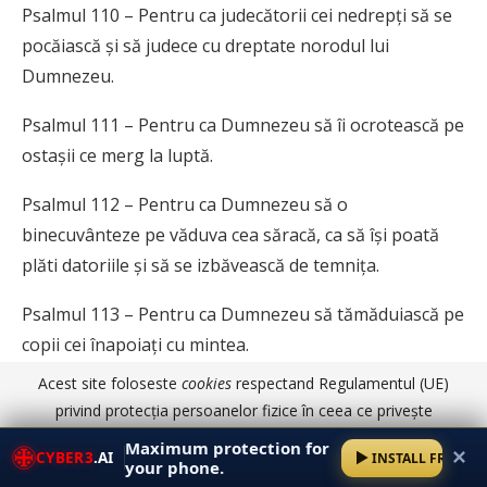
Psalmul 110 – Pentru ca judecătorii cei nedrepți să se
pocăiască și să judece cu dreptate norodul lui
Dumnezeu.
Psalmul 111 – Pentru ca Dumnezeu să îi ocrotească pe
ostașii ce merg la luptă.
Psalmul 112 – Pentru ca Dumnezeu să o
binecuvânteze pe văduva cea săracă, ca să își poată
plăti datoriile și să se izbăvească de temnița.
Psalmul 113 – Pentru ca Dumnezeu să tămăduiască pe
copii cei înapoiați cu mintea.
Acest site foloseste
cookies
respectand Regulamentul (UE)
Psalmul 114 – Pentru ca Dumnezeu să binecuvânteze
privind protecția persoanelor fizice în ceea ce privește
și să aline pe copilașii cei săraci, ca să nu fie priviți de
prelucrarea datelor cu caracter personal și privind libera
Maximum protection for
sus de copiii celor bogați și astfel să se deprime.
✕
CYBER3
.AI
INSTALL FREE
circulație a acestor date.
Am înțeles
Detalii aici
your phone.