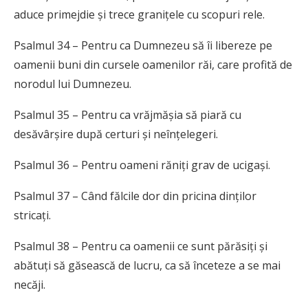
aduce primejdie și trece granițele cu scopuri rele.
Psalmul 34 – Pentru ca Dumnezeu să îi libereze pe
oamenii buni din cursele oamenilor răi, care profită de
norodul lui Dumnezeu.
Psalmul 35 – Pentru ca vrăjmășia să piară cu
desăvârșire după certuri și neînțelegeri.
Psalmul 36 – Pentru oameni răniți grav de ucigași.
Psalmul 37 – Când fălcile dor din pricina dinților
stricați.
Psalmul 38 – Pentru ca oamenii ce sunt părăsiți și
abătuți să găsească de lucru, ca să înceteze a se mai
necăji.