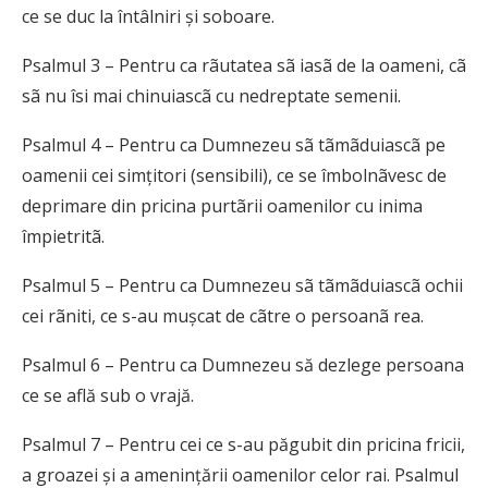
ce se duc la întâlniri și soboare.
Psalmul 3 – Pentru ca rãutatea sã iasã de la oameni, cã
sã nu îsi mai chinuiascã cu nedreptate semenii.
Psalmul 4 – Pentru ca Dumnezeu sã tãmãduiascã pe
oamenii cei simțitori (sensibili), ce se îmbolnãvesc de
deprimare din pricina purtãrii oamenilor cu inima
împietritã.
Psalmul 5 – Pentru ca Dumnezeu sã tãmãduiascã ochii
cei rãniti, ce s-au mușcat de cãtre o persoanã rea.
Psalmul 6 – Pentru ca Dumnezeu să dezlege persoana
ce se află sub o vrajă.
Psalmul 7 – Pentru cei ce s-au păgubit din pricina fricii,
a groazei și a amenințării oamenilor celor rai. Psalmul