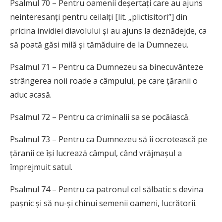
Psalmul 70 – Pentru oamenii deșertați care au ajuns
neinteresanți pentru ceilalți [lit. „plictisitori”] din
pricina invidiei diavolului și au ajuns la deznădejde, ca
să poată găsi milă și tămăduire de la Dumnezeu.
Psalmul 71 – Pentru ca Dumnezeu sa binecuvânteze
strângerea noii roade a câmpului, pe care țăranii o
aduc acasă.
Psalmul 72 – Pentru ca criminalii sa se pocăiască.
Psalmul 73 – Pentru ca Dumnezeu să îi ocrotească pe
țăranii ce își lucrează câmpul, când vrăjmașul a
împrejmuit satul.
Psalmul 74 – Pentru ca patronul cel sălbatic s devina
pașnic și să nu-și chinui semenii oameni, lucrătorii.