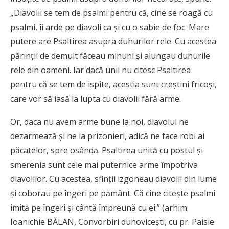
„Diavolii se tem de psalmi pentru că, cine se roagă cu
psalmi, îi arde pe diavoli ca și cu o sabie de foc. Mare
putere are Psaltirea asupra duhurilor rele. Cu acestea
părinții de demult făceau minuni și alungau duhurile
rele din oameni. Iar dacă unii nu citesc Psaltirea
pentru că se tem de ispite, acestia sunt creștini fricoși,
care vor să iasă la lupta cu diavolii fără arme.
Or, daca nu avem arme bune la noi, diavolul ne
dezarmează și ne ia prizonieri, adică ne face robi ai
păcatelor, spre osândă. Psaltirea unită cu postul și
smerenia sunt cele mai puternice arme împotriva
diavolilor. Cu acestea, sfinții izgoneau diavolii din lume
și coborau pe îngeri pe pământ. Că cine citește psalmi
imită pe îngeri și cântă împreună cu ei.” (arhim.
Ioanichie BĂLAN, Convorbiri duhoviceşti, cu pr. Paisie