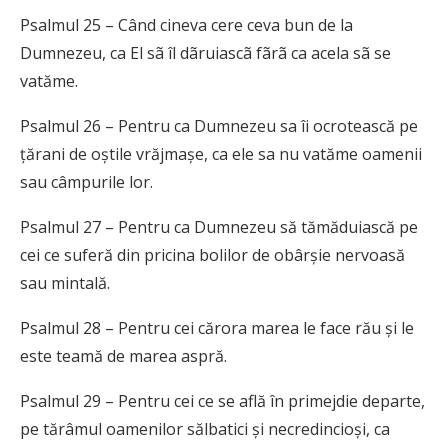
Psalmul 25 – Când cineva cere ceva bun de la
Dumnezeu, ca El sã îl dãruiascã fãrã ca acela sã se
vatăme.
Psalmul 26 – Pentru ca Dumnezeu sa îi ocrotească pe
țărani de oștile vrăjmașe, ca ele sa nu vatăme oamenii
sau câmpurile lor.
Psalmul 27 – Pentru ca Dumnezeu să tămăduiască pe
cei ce suferă din pricina bolilor de obârșie nervoasă
sau mintală.
Psalmul 28 – Pentru cei cărora marea le face rău și le
este teamă de marea aspră.
Psalmul 29 – Pentru cei ce se află în primejdie departe,
pe tărâmul oamenilor sălbatici și necredincioși, ca