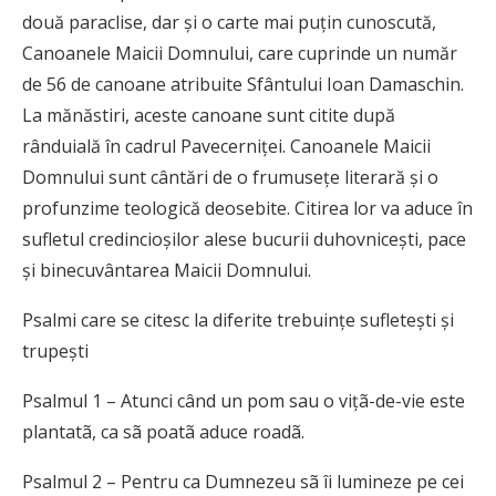
două paraclise, dar şi o carte mai puţin cunoscută,
Canoanele Maicii Domnului, care cuprinde un număr
de 56 de canoane atribuite Sfântului Ioan Damaschin.
La mănăstiri, aceste canoane sunt citite după
rânduială în cadrul Pavecerniţei. Canoanele Maicii
Domnului sunt cântări de o frumuseţe literară şi o
profunzime teologică deosebite. Citirea lor va aduce în
sufletul credincioşilor alese bucurii duhovniceşti, pace
şi binecuvântarea Maicii Domnului.
Psalmi care se citesc la diferite trebuințe sufletești și
trupești
Psalmul 1 – Atunci când un pom sau o vițã-de-vie este
plantatã, ca sã poatã aduce roadã.
Psalmul 2 – Pentru ca Dumnezeu sã îi lumineze pe cei