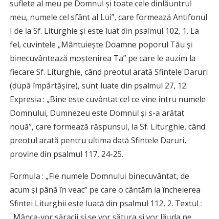
suflete al meu pe Domnul și toate cele dinlăuntrul
meu, numele cel sfânt al Lui”, care formează Antifonul
I de la Sf. Liturghie și este luat din psalmul 102, 1. La
fel, cuvintele „Mântuiește Doamne poporul Tău și
binecuvântează moștenirea Ta” pe care le auzim la
fiecare Sf. Liturghie, când preotul arată Sfintele Daruri
(după împărtășire), sunt luate din psalmul 27, 12.
Expresia : „Bine este cuvântat cel ce vine întru numele
Domnului, Dumnezeu este Domnul și s-a arătat
nouă”, care formează răspunsul, la Sf. Liturghie, când
preotul arată pentru ultima dată Sfintele Daruri,
provine din psalmul 117, 24-25.
Formula : „Fie numele Domnului binecuvântat, de
acum și până în veac” pe care o cântăm la încheierea
Sfintei Liturghii este luată din psalmul 112, 2. Textul :
„Mânca-vor săracii și se vor sătura și vor lăuda pe