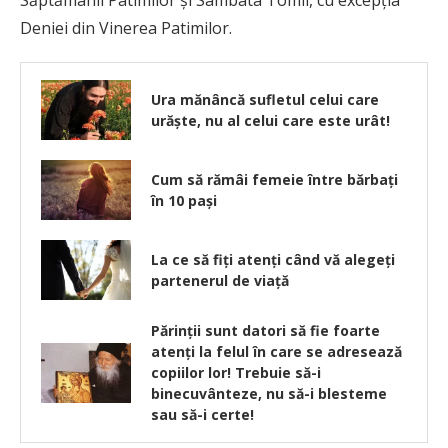
Săptămânii Patimilor şi Sâmbata Tomii, cu excepţia
Deniei din Vinerea Patimilor.
Ura mănâncă sufletul celui care
urăște, nu al celui care este urât!
Cum să rămâi femeie între bărbaţi
în 10 pași
La ce să fiți atenți când vă alegeți
partenerul de viață
Părinţii sunt datori să fie foarte
atenţi la felul în care se adresează
copiilor lor! Trebuie să-i
binecuvânteze, nu să-i blesteme
sau să-i certe!