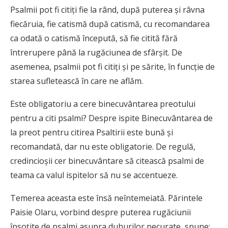
Psalmii pot fi citiți fie la rând, după puterea și râvna
fiecăruia, fie catismă după catismă, cu recomandarea
ca odată o catismă începută, să fie citită fără
întrerupere până la rugăciunea de sfârșit. De
asemenea, psalmii pot fi citiți și pe sărite, în funcție de
starea sufletească în care ne aflăm.
Este obligatoriu a cere binecuvântarea preotului
pentru a citi psalmi? Despre ispite Binecuvântarea de
la preot pentru citirea Psaltirii este bună și
recomandată, dar nu este obligatorie. De regulă,
credincioșii cer binecuvântare să citească psalmi de
teama ca valul ispitelor să nu se accentueze.
Temerea aceasta este însă neîntemeiată. Părintele
Paisie Olaru, vorbind despre puterea rugăciunii
însoțite de psalmi asupra duhurilor necurate, spune: