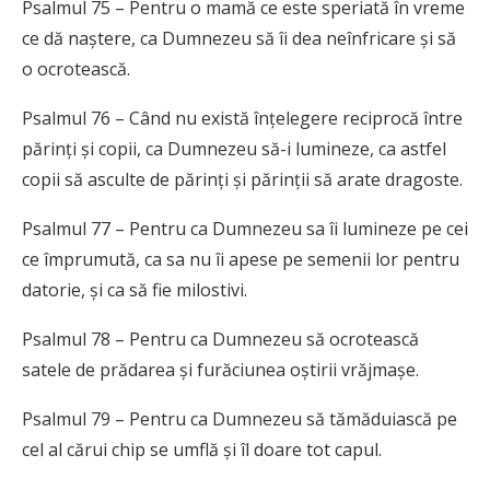
Psalmul 75 – Pentru o mamă ce este speriată în vreme
ce dă naștere, ca Dumnezeu să îi dea neînfricare și să
o ocrotească.
Psalmul 76 – Când nu există înțelegere reciprocă între
părinți și copii, ca Dumnezeu să-i lumineze, ca astfel
copii să asculte de părinți și părinții să arate dragoste.
Psalmul 77 – Pentru ca Dumnezeu sa îi lumineze pe cei
ce împrumută, ca sa nu îi apese pe semenii lor pentru
datorie, și ca să fie milostivi.
Psalmul 78 – Pentru ca Dumnezeu să ocrotească
satele de prădarea și furăciunea oștirii vrăjmașe.
Psalmul 79 – Pentru ca Dumnezeu să tămăduiască pe
cel al cărui chip se umflă și îl doare tot capul.