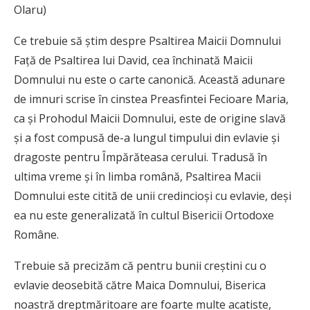
Olaru)
Ce trebuie să știm despre Psaltirea Maicii Domnului
Faţă de Psaltirea lui David, cea închinată Maicii
Domnului nu este o carte canonică. Această adunare
de imnuri scrise în cinstea Preasfintei Fecioare Maria,
ca şi Prohodul Maicii Domnului, este de origine slavă
şi a fost compusă de-a lungul timpului din evlavie şi
dragoste pentru Împărăteasa cerului. Tradusă în
ultima vreme şi în limba română, Psaltirea Macii
Domnului este citită de unii credincioşi cu evlavie, deşi
ea nu este generalizată în cultul Bisericii Ortodoxe
Române.
Trebuie să precizăm că pentru bunii creştini cu o
evlavie deosebită către Maica Domnului, Biserica
noastră dreptmăritoare are foarte multe acatiste,