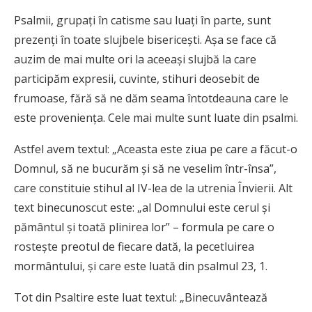
Psalmii, grupați în catisme sau luați în parte, sunt
prezenți în toate slujbele bisericești. Așa se face că
auzim de mai multe ori la aceeași slujbă la care
participăm expresii, cuvinte, stihuri deosebit de
frumoase, fără să ne dăm seama întotdeauna care le
este proveniența. Cele mai multe sunt luate din psalmi.
Astfel avem textul: „Aceasta este ziua pe care a făcut-o
Domnul, să ne bucurăm și să ne veselim într-însa”,
care constituie stihul al IV-lea de la utrenia Învierii. Alt
text binecunoscut este: „al Domnului este cerul și
pământul și toată plinirea lor” – formula pe care o
rostește preotul de fiecare dată, la pecetluirea
mormântului, și care este luată din psalmul 23, 1.
Tot din Psaltire este luat textul: „Binecuvântează