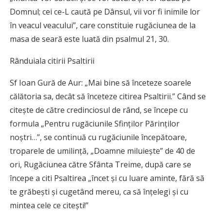
Domnul; cei ce-L caută pe Dânsul, vii vor fi inimile lor
în veacul veacului”, care constituie rugăciunea de la
masa de seară este luată din psalmul 21, 30.
Rânduiala citirii Psaltirii
Sf Ioan Gură de Aur: „Mai bine să înceteze soarele
călătoria sa, decât să înceteze citirea Psaltirii.” Când se
citeşte de către credinciosul de rând, se începe cu
formula „Pentru rugăciunile Sfinţilor Părinţilor
noştri…”, se continuă cu rugăciunile începătoare,
troparele de umilinţă, „Doamne miluieşte” de 40 de
ori, Rugăciunea către Sfânta Treime, după care se
începe a citi Psaltirea „încet şi cu luare aminte, fără să
te grăbeşti şi cugetând mereu, ca să înţelegi şi cu
mintea cele ce citeşti!”