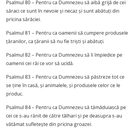
Psalmul 80 – Pentru ca Dumnezeu să aibă grijă de cei
săraci ce sunt în nevoie și necaz și sunt abătuți din
pricina sărăciei.
Psalmul 81 – Pentru ca oamenii să cumpere produsele
țăranilor, ca țăranii să nu fie triști și abătuți.
Psalmul 82 – Pentru ca Dumnezeu să îi împiedice pe
oamenii cei răi ce vor să ucidă.
Psalmul 83 – Pentru ca Dumnezeu să păstreze tot ce
se ține în casă, și animalele, și produsele celor ce le
produc.
Psalmul 84 – Pentru ca Dumnezeu să tămăduiască pe
cei ce s-au rănit de către tâlhari și pe deasupra s-au
vătămat sufletește din pricina groazei.