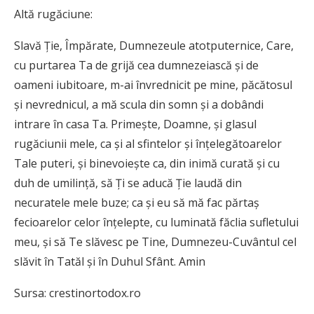
Altă rugăciune:
Slavă Ție, Împărate, Dumnezeule atotputernice, Care,
cu purtarea Ta de grijă cea dumnezeiască și de
oameni iubitoare, m-ai învrednicit pe mine, păcătosul
și nevrednicul, a mă scula din somn și a dobândi
intrare în casa Ta. Primește, Doamne, și glasul
rugăciunii mele, ca și al sfintelor și înțelegătoarelor
Tale puteri, și binevoiește ca, din inimă curată și cu
duh de umilință, să Ți se aducă Ție laudă din
necuratele mele buze; ca și eu să mă fac părtaș
fecioarelor celor înțelepte, cu luminată făclia sufletului
meu, și să Te slăvesc pe Tine, Dumnezeu-Cuvântul cel
slăvit în Tatăl și în Duhul Sfânt. Amin
Sursa: crestinortodox.ro