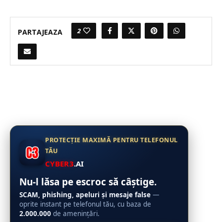
2
PARTAJEAZA
PROTECȚIE MAXIMĂ PENTRU TELEFONUL
TĂU
CYBER3
.AI
Nu-l lăsa pe escroc să câștige.
SCAM, phishing, apeluri și mesaje false
—
oprite instant pe telefonul tău, cu baza de
2.000.000
de amenințări.