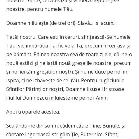
noastre. Sfinte, cercetează și vin­decă neputințele
noas­tre, pentru numele Tău.
Doamne miluiește (de trei ori), Slavă…, și acum…
Tatăl nostru, Care ești în ceruri, sfin­țească-Se numele
Tău, vie împărăția Ta, fie voia Ta, precum în cer așa și
pe pă­mânt. Pâinea noastră cea de toate zilele, dă-ne-o
nouă astăzi și ne iartă nouă greșelile noastre, precum
și noi iertăm greșiților noș­tri. Și nu ne duce pe noi în
ispită, ci ne izbă­vește de cel rău. Pentru rugăciunile
Sfinților Părinților noștri, Doamne Iisuse Hristoase
Fiul lui Dumnezeu miluiește-ne pe noi. Amin
Apoi troparele acestea:
Sculându-ne din somn, cădem către Tine, Bunule, și
cântare îngerească strigăm Ție, Puternice: Sfânt,