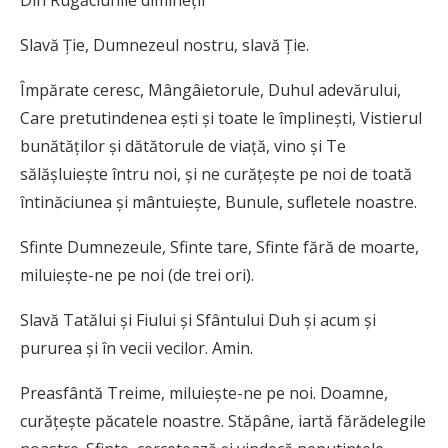
Din Rugăciunile dimineții
Slavă Ție, Dumnezeul nostru, slavă Ție.
Împărate ceresc, Mângâieto­rule, Duhul adevărului,
Care pretutindenea ești și toate le îm­plinești, Vistierul
bunătăților și dătătorule de viață, vino și Te
sălășluiește întru noi, și ne curățește pe noi de toată
întinăciunea și mântuiește, Bunule, sufletele noastre.
Sfinte Dumnezeule, Sfinte tare, Sfinte fără de moarte,
miluiește-ne pe noi (de trei ori).
Slavă Tatălui și Fiului și Sfântului Duh și acum și
pururea și în vecii vecilor. Amin.
Preasfântă Treime, miluiește-ne pe noi. Doam­ne,
curățește păcatele noastre. Stăpâne, iartă fărădelegile