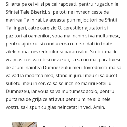
Si iarta pe cei vii si pe cei raposati, pentru rugaciunile
Sfintei Tale Biserici, si pe toti ne invredniceste de
marirea Ta in rai. La aceasta pun mijlocitori pe Sfintii
Tai ingeri, catre care zic: O, cerestilor ajutatori si
pazitori ai oamenilor, voua ma inchin si va multumesc,
pentru ajutorul si conducerea ce ne-o dati in toate
zilele noua, nevrednicilor si pacatosilor. Scutiti-ma de
vrajmasii cei vazuti si nevazuti, ca sa nu mai pacatuiesc
de acum inaintea Dumnezeului meu! Invredniciti-ma sa
va vad la moartea mea, stand in jurul meu si sa duceti
sufletul meu in cer, ca sa se inchine maririi Fetei lui
Dumnezeu, iar voua sa va multumesc acolo, pentru
purtarea de grija ce ati avut pentru mine si binele
vostru sa-l spun cu glas neincetat in veci. Amin.