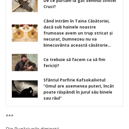
De ce purtăm la gât semnul Sfintei
Cruci?
Când intrăm în Taina Căsătoriei,
dacă sub hainele noastre
frumoase avem un trup stricat şi
necurat, Dumnezeu nu va
binecuvânta această căsătorie…
Ce trebuie să facem ca să fim
fericiți?
Sfântul Porfirie Kafsokalivitul:
”Omul are asemenea puteri, încât
poate răspândi în jurul său binele
sau răul”
***