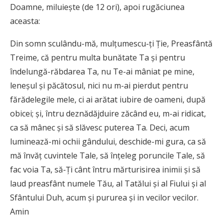
Doamne, miluiește (de 12 ori), apoi rugăciunea
aceasta:
Din somn sculându-mă, mulțumescu-ți Ție, Preasfântă
Treime, că pentru multa bunătate Ta și pentru
îndelungă-răbdarea Ta, nu Te-ai mâniat pe mine,
leneșul și păcătosul, nici nu m-ai pierdut pentru
fărădelegile mele, ci ai arătat iubire de oameni, după
obicei; și, întru deznădăjduire zăcând eu, m-ai ridicat,
ca să mânec și să slăvesc puterea Ta. Deci, acum
luminează-mi ochii gândului, deschide-mi gura, ca să
mă învăț cuvintele Tale, să înțeleg poruncile Tale, să
fac voia Ta, să-Ți cânt întru mărturisirea inimii și să
laud preasfânt numele Tău, al Tatălui și al Fiului și al
Sfântului Duh, acum și pururea și in vecilor vecilor.
Amin