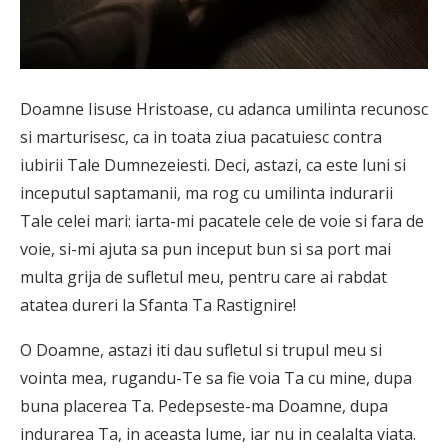
Doamne Iisuse Hristoase, cu adanca umilinta recunosc
si marturisesc, ca in toata ziua pacatuiesc contra
iubirii Tale Dumnezeiesti. Deci, astazi, ca este luni si
inceputul saptamanii, ma rog cu umilinta indurarii
Tale celei mari: iarta-mi pacatele cele de voie si fara de
voie, si-mi ajuta sa pun inceput bun si sa port mai
multa grija de sufletul meu, pentru care ai rabdat
atatea dureri la Sfanta Ta Rastignire!
O Doamne, astazi iti dau sufletul si trupul meu si
vointa mea, rugandu-Te sa fie voia Ta cu mine, dupa
buna placerea Ta. Pedepseste-ma Doamne, dupa
indurarea Ta, in aceasta lume, iar nu in cealalta viata.